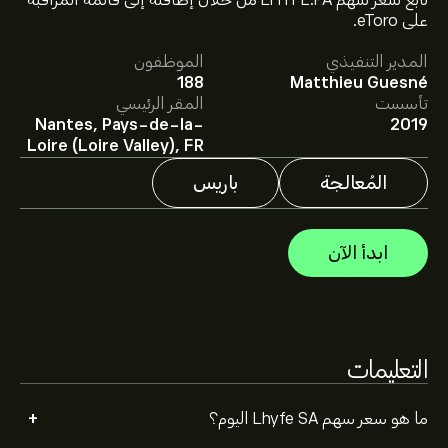
تابع سعر سهم LHYFE.PA من خلال إضافته إلى قائمة المراقبة
على eToro.
المدير التنفيذي
الموظفون
متوسط السعر المستهدف لسهم Lhyfe SA هو 2.000‎€‎.
188
Matthieu Guesné
اشترك
في eToro لمعرفة التفاصيل حول توقعات المحللين
تأسست
المقر الرئيسي
والأسعار المستهدفة للأسهم.
Nantes, Pays-de-la-
2019
يقدم المحللون التوقعات لسهم Lhyfe SA بناءً على اتجاهات
Loire (Loire Valley), FR
السوق، التقارير المالية، والنمو المتوقع. راقِب آخر التوقعات
لتحركات الأسعار المستقبلية.
المُعالجة
باريس
القيمة السوقية لـ Lhyfe SA هي 96.31M‎€‎ دولار
ابدأ الآن
التعليمات
+
ما هو سعر سهم Lhyfe SA اليوم؟