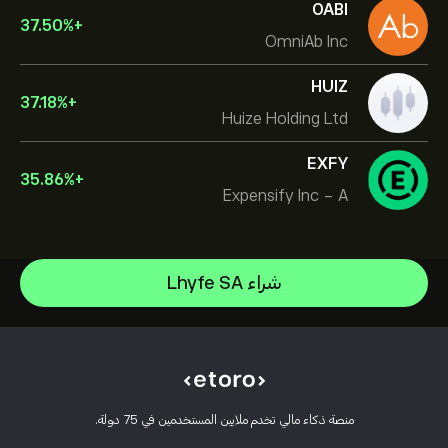
OABI
37.50
%
+
OmniAb Inc
HUIZ
37.18
%
+
Huize Holding Ltd
EXFY
35.86
%
+
Expensify Inc - A
Micron Technology, Inc.
شراء Lhyfe SA
Vistra Corp
مركز المساعدة
Lam Research Corp
كيفية إيداع الأموال
كيفية عمل CopyTrading
Applied Materials Inc
كيفية سحب الأموال
التداول المسؤول
Johnson & Johnson
أسباب اختيار eToro
افتح حسابًا
ما هي الرافعة المالية والهامش
Caterpillar
منصة ذكاء مالي تخدم ملايين المستخدمين في 75 دولة.
مراجعات eToro
كيفية التحقق من حسابك
سياسة ملفات تعريف الارتباط
شرح البيع والشراء