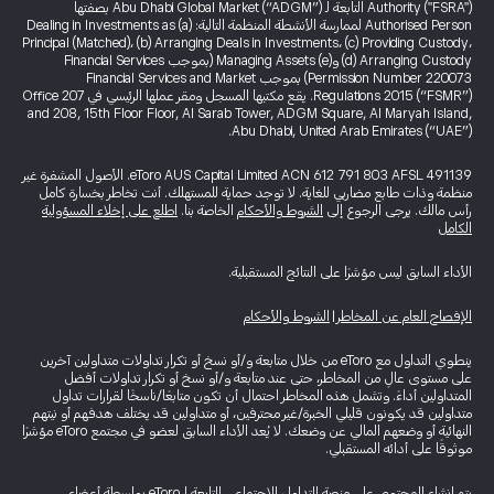
Authority ("FSRA") التابعة لـ Abu Dhabi Global Market (“ADGM”) بصفتها
Authorised Person لممارسة الأنشطة المنظمة التالية: (a) Dealing in Investments as
Principal (Matched)، (b) Arranging Deals in Investments، (c) Providing Custody،
(d) Arranging Custody و(e) Managing Assets (بموجب Financial Services
Permission Number 220073) بموجب Financial Services and Market
Regulations 2015 (“FSMR”). يقع مكتبها المسجل ومقر عملها الرئيسي في Office 207
and 208, 15th Floor Floor, Al Sarab Tower, ADGM Square, Al Maryah Island,
Abu Dhabi, United Arab Emirates (“UAE”).
eToro AUS Capital Limited ACN 612 791 803 AFSL 491139. الأصول المشفرة غير
منظمة وذات طابع مضاربي للغاية. لا توجد حماية للمستهلك. أنت تخاطر بخسارة كامل
رأس مالك. يرجى الرجوع إلى
الشروط والأحكام
الخاصة بنا.
اطلع على إخلاء المسؤولية
الكامل
الأداء السابق ليس مؤشرًا على النتائج المستقبلية.
الإفصاح العام عن المخاطر
|
الشروط والأحكام
ينطوي التداول مع eToro من خلال متابعة و/أو نسخ أو تكرار تداولات متداولين آخرين
على مستوى عالٍ من المخاطر، حتى عند متابعة و/أو نسخ أو تكرار تداولات أفضل
المتداولين أداءً. وتشمل هذه المخاطر احتمال أن تكون متابعًا/ناسخًا لقرارات تداول
متداولين قد يكونون قليلي الخبرة/غير محترفين، أو متداولين قد يختلف هدفهم أو نيتهم
النهائية أو وضعهم المالي عن وضعك. لا يُعد الأداء السابق لعضو في مجتمع eToro مؤشرًا
موثوقًا على أدائه المستقبلي.
يتم إنشاء المحتوى على منصة التداول الاجتماعي التابعة لـ eToro بواسطة أعضاء