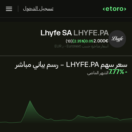
تسجيل الدخول
Lhyfe SA
LHYFE.PA
2.000‎€‎
(1D)
(2.35%)
0.05
أسعار متأخرة حسب
Euronext
•
بـ EUR
سعر سهم LHYFE.PA - رسم بياني مباشر
‎7.77‎
الشهر الماضي