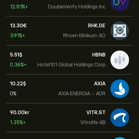
+12.81%
DoubleVerify Holdings Inc
13.30‎€‎
RHK.DE
+3.91%
Rhoen Klinikum AG
5.51‎$‎
HBNB
+0.36%
Hotel101 Global Holdings Corp
10.22‎$‎
AXIA
0%
AXIA ENERGIA - ADR
90.00‎kr‎
VITR.ST
+1.35%
Vitrolife AB