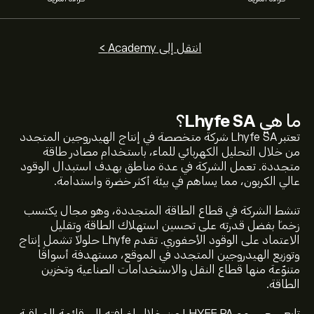
انتقل إلى Academy >
ما هي
Lhyfe SA
؟
تعتبر Lhyfe SA شركة متخصصة في إنتاج الهيدروجين المتجدد
من خلال التحليل الكهربائي للماء، باستخدام مصادر طاقة
متجددة. تعمل الشركة في عدة مناطق بهدف استبدال الوقود
عالي الكربون، مما يساهم في بيئة أكثر خضرة واستدامة.
تنشط الشركة في قطاع الطاقة المتجددة، وهو مجال يكتسب
زخماً بفضل قدرته على تحسين استهلاك الطاقة وتقليل
الاعتماد على الوقود الأحفوري. تقدم Lhyfe حلولاً تشمل إنتاج
وتوزيع الهيدروجين المتجدد في الموقع، مستهدفة أسواقًا
متنوّعة منها قطاع النقل والاستخدامات الصناعية وتخزين
الطاقة.
سعر LHYFE.PA الآن هو 2.000‎€‎.