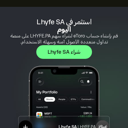
استثمر في Lhyfe SA
اليوم
قم بإنشاء حساب eToro لشراء سهم LHYFE.PA على منصة
تداول متعددة الأصول آمنة وسهلة الاستخدام.
شراء Lhyfe SA
Lhyfe SA
LHYFE.PA