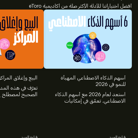
أفضل اختياراتنا للأدلة الأكثر صلة من أكاديمية eToro
أسهم الذكاء الاصطناعي المهيأة
البيع وإغلاق المراكز
للنمو في 2026
تعرّف في هذه المد
استعد لعام 2026 مع أسهم الذكاء
الصحيح لمصطلح إغ
الاصطناعي. تعمّق في إمكانيات
عالم الاستثمار، و
شركات Nvidia وBroadcom
البيع.
وCrowdStrike وArista Networks
وAmphenol، من خلال تحليل خبراء
eToro.
قراءة المزيد
قراءة المزيد