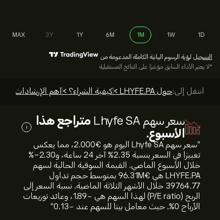
MAX
3Y
1Y
6M
1M
1W
1D
التسجيل
لرؤية الرسوم البيانية الكاملة المدعومة من
*لا يعتبر الأداء السابق مؤشرًا على النتائج المستقبلية
انتقل إلى:
حول LHYFE.PA >
كيفية الشراء؟ >
أهم الإرشادات >
سعر سهم Lhyfe SA
متراجع هذا
i
الأسبوع.
"سعر سهم Lhyfe SA اليوم هو 2.000‎€‎، مما يعكس
تغييرًا في السعر بنسبة ‎2.35‎% آخر 24 ساعة، و‎-2.30‎%
خلال الأسبوع الماضي. القيمة السوقية الحالية لسهم
LHYFE.PA هي 96.31M‎€‎ بمتوسط حجم تداول
39764.77 خلال الأشهر الثلاثة الماضية. نسبة السعر إلى
الربح (P/E ratio) لهذا السهم هي -1.89، وعائد توزيعات
الأرباح 0%. حيث معامل بيتا للسهم عند -0.13"