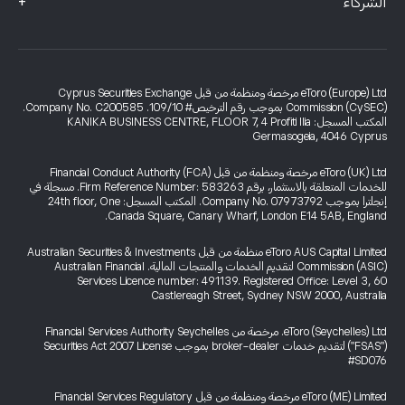
+
الشركاء
eToro (Europe) Ltd مرخصة ومنظمة من قبل Cyprus Securities Exchange
Commission (CySEC) بموجب رقم الترخيص# 109/10. Company No. C200585.
المكتب المسجل: KANIKA BUSINESS CENTRE, FLOOR 7, 4 Profiti Ilia
Germasogeia, 4046 Cyprus
eToro (UK) Ltd مرخصة ومنظمة من قبل Financial Conduct Authority (FCA)
للخدمات المتعلقة بالاستثمار، برقم Firm Reference Number: 583263. مسجلة في
إنجلترا بموجب Company No. 07973792. المكتب المسجل: 24th floor, One
Canada Square, Canary Wharf, London E14 5AB, England.
eToro AUS Capital Limited منظمة من قبل Australian Securities & Investments
Commission (ASIC) لتقديم الخدمات والمنتجات المالية. Australian Financial
Services Licence number: 491139. Registered Office: Level 3, 60
Castlereagh Street, Sydney NSW 2000, Australia
eToro (Seychelles) Ltd. مرخصة من Financial Services Authority Seychelles
("FSAS") لتقديم خدمات broker-dealer بموجب Securities Act 2007 License
#SD076
eToro (ME) Limited مرخصة ومنظمة من قبل Financial Services Regulatory