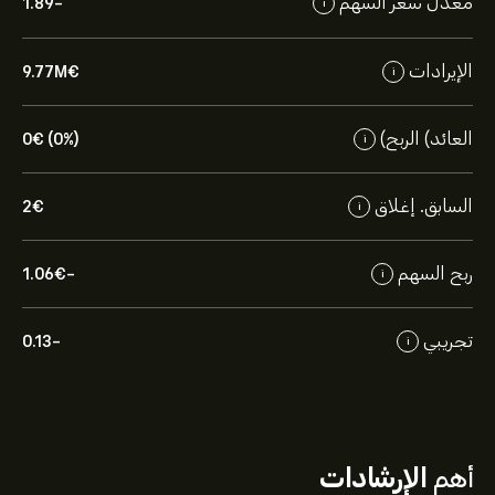
معدل سعر السهم
-1.89
i
الإيرادات
9.77M‎€‎
i
العائد) الربح)
0‎€‎ (0%)
i
السابق. إغلاق
2‎€‎
i
ربح السهم
-1.06‎€‎
i
تجريبي
-0.13
i
أهم
الإرشادات