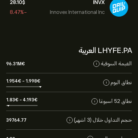
28.10‎$‎
INVX
-8.47%
Innovex International Inc
LHYFE.PA العربية
القيمة السوقية
96.31M‎€‎
i
1.954‎€‎
-
1.998‎€‎
نطاق اليوم
i
1.83‎€‎
-
4.193‎€‎
نطاق 52 أسبوعًا
i
حجم التداول خلال (3 أشهر)
39764.77
i