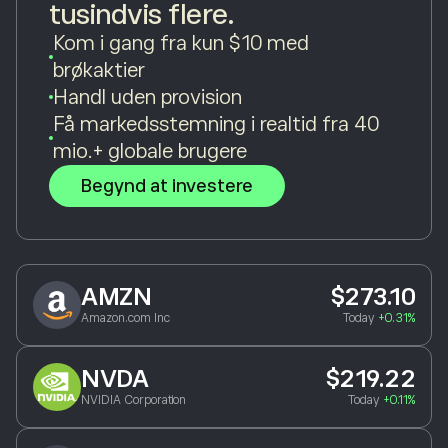
tusindvis flere.
Kom i gang fra kun $10 med
brøkaktier
Handl uden provision
Få markedsstemning i realtid fra 40
mio.+ globale brugere
Begynd at investere
AMZN
$273.10
Amazon.com Inc
Today
+0.31%
NVDA
$219.22
NVIDIA Corporation
Today
+0.11%