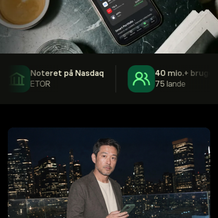
Noteret på Nasdaq
40 mio.+ brugere
ETOR
75 lande