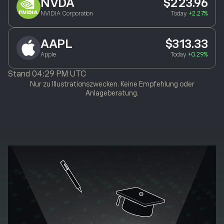
NVDA
$223.96
NVIDIA Corporation
Today
+2.27%
AAPL
$313.33
Apple
Today
+0.29%
Stand
04:29 PM UTC
Nur zu Illustrationszwecken. Keine Empfehlung oder
Anlageberatung.