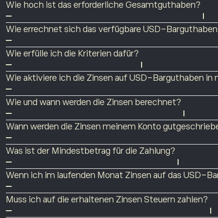
Wie hoch ist das erforderliche Gesamtguthaben?
Das erforderliche Gesamtguthaben bestimmt den Zinssa
Wie errechnet sich das verfügbare USD-Barguthabe
einschließlich der investierten Mittel und des verfüg
Der verfügbare USD-Kontostand besteht aus nicht inve
Beachten Sie, dass der
Zinssatz
, den Sie erhalten, v
Wie erfülle ich die Kriterien dafür?
Zinsen erwirtschaftet.
Barguthaben.
Sie haben Anspruch auf die Zinsen gemäß Ihrer Clubs
Zinseszinsen werden gezahlt, d. h., die Kunden erhalt
Wie aktiviere ich die Zinsen auf USD-Barguthaben in
1.
Melden
Sie sich bei Ihrem eToro-Konto an. (Sie ha
Wie und wann werden die Zinsen berechnet?
2. Stellen Sie sicher, dass Ihr Konto über das erford
Obwohl es sich um einen jährlichen Zinskurs handelt, 
3. Gehen Sie zum eToro
Club-Dashboard
. Scrollen S
Wann werden die Zinsen meinem Konto gutgeschrieb
mit dem Tageskurs multipliziert (Jahreszins geteilt
Die Zahlung erfolgt automatisch spätestens am 5. W
am 5. Werktag des folgenden Monats ausgezahlt.
Was ist der Mindestbetrag für die Zahlung?
Der Mindestzinsbetrag für die Zahlung beträgt 0,01 $.
Wenn ich im laufenden Monat Zinsen auf das USD-Bar
Nein. Zinsen werden ab dem Tag berechnet, an dem sich
Muss ich auf die erhaltenen Zinsen Steuern zahlen?
für den Erhalt der Zinszahlung erforderlichen Gesamt
Die fälligen Steuern hängen von den Vorschriften in 