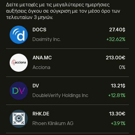
Δείτε μετοχές με τις μεγαλύτερες ημερήσιες
αυξήσεις όγκου σε σύγκριση με τον μέσο όρο των
τελευταίων 3 μηνών.
DOCS
27.40‎$‎
Doximity Inc.
+32.62%
ANA.MC
213.00‎€‎
Acciona
0%
DV
13.21‎$‎
DoubleVerify Holdings Inc
+12.81%
RHK.DE
13.30‎€‎
Rhoen Klinikum AG
+3.91%