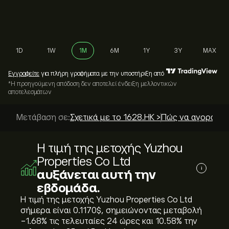
1D
1W
1M
6M
1Y
3Y
MAX
Εγγραφείτε
για πλήρη γραφήματα με την υποστήριξη από
*Η προηγούμενη απόδοση δεν αποτελεί ένδειξη μελλοντικών
αποτελεσμάτων
Μετάβαση σε:
Σχετικά με το 1628.HK >
Πώς να αγοράσετ
Η τιμή της μετοχής Yuzhou
Properties Co Ltd
i
αυξάνεται αυτή την
εβδομάδα.
Η τιμή της μετοχής Yuzhou Properties Co Ltd
σήμερα είναι 0.1170‎$‎, σημειώνοντας μεταβολή
‎-1.68‎% τις τελευταίες 24 ώρες και ‎10.58‎% την