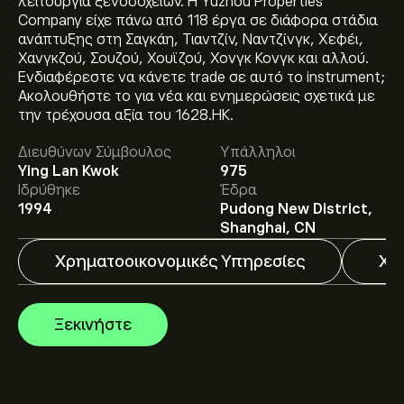
λειτουργία ξενοδοχείων. Η Yuzhou Properties
Company είχε πάνω από 118 έργα σε διάφορα στάδια
ανάπτυξης στη Σαγκάη, Τιαντζίν, Ναντζίνγκ, Χεφέι,
Χανγκζού, Σουζού, Χουϊζού, Χονγκ Κονγκ και αλλού.
Ενδιαφέρεστε να κάνετε trade σε αυτό το instrument;
Ακολουθήστε το για νέα και ενημερώσεις σχετικά με
Η τρέχουσα τιμή του 1628.HK είναι 0.1170‎$‎.
την τρέχουσα αξία του 1628.HK.
Διευθύνων Σύμβουλος
Υπάλληλοι
Ying Lan Kwok
975
Οι αναλυτές προσφέρουν προβλέψεις για το Yuzhou
Ιδρύθηκε
Έδρα
Properties Co Ltd με βάση τις τάσεις της αγοράς, τις
1994
Pudong New District,
οικονομικές αναφορές και την αναμενόμενη
Shanghai, CN
ανάπτυξη. Δείτε την πιο πρόσφατη πρόβλεψη για τις
Χρηματοοικονομικές Υπηρεσίες
Χο
μελλοντικές διακυμάνσεις της τιμής.
Η κεφαλαιοποίηση αγοράς του Yuzhou Properties Co
Ltd είναι 173.95M‎$‎
Ξεκινήστε