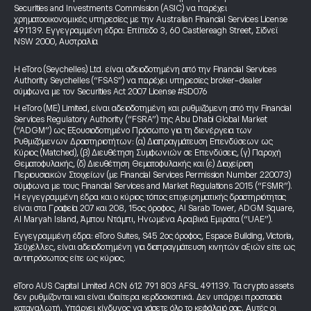
Securities and Investments Commission (ASIC) να παρέχει
χρηματοοικονομικές υπηρεσίες με την Australian Financial Services License
491139. Εγγεγραμμένη έδρα: Επίπεδο 3, 60 Castlereagh Street, Σίδνεϊ
NSW 2000, Αυστραλία
Η eToro (Seychelles) Ltd. είναι αδειοδοτημένη από την Financial Services
Authority Seychelles (“FSAS”) να παρέχει υπηρεσίες broker-dealer
σύμφωνα με τον Securities Act 2007 License #SD076
Η eToro (ME) Limited, είναι αδειοδοτημένη και ρυθμιζόμενη από την Financial
Services Regulatory Authority (“FSRA”) της Abu Dhabi Global Market
(“ADGM”) ως Εξουσιοδοτημένο Πρόσωπο για τη διενέργεια των
Ρυθμιζόμενων Δραστηριοτήτων: (α) Διαπραγμάτευση Επενδύσεων ως
Κύριος (Matched), (β) Διευθέτηση Συμφωνιών σε Επενδύσεις, (γ) Παροχή
Θεματοφυλακής, (δ) Διευθέτηση Θεματοφυλακής και (ε) Διαχείριση
Περιουσιακών Στοιχείων (με Financial Services Permission Number 220073)
σύμφωνα με τους Financial Services and Market Regulations 2015 (“FSMR”).
Η εγγεγραμμένη έδρα και ο κύριος τόπος επιχειρηματικής δραστηριότητας
είναι στα Γραφεία 207 και 208, 15ος όροφος, Al Sarab Tower, ADGM Square,
Al Maryah Island, Άμπου Ντάμπι, Ηνωμένα Αραβικά Εμιράτα (“UAE”).
Εγγεγραμμένη έδρα: eToro Suites, S45 2ος όροφος, Espace Building, Victoria,
Σεϋχέλλες, είναι αδειοδοτημένη για διαπραγμάτευση κινητών αξιών είτε ως
αντιπρόσωπος είτε ως κύριος.
eToro AUS Capital Limited ACN 612 791 803 AFSL 491139. Τα crypto assets
δεν ρυθμίζονται και είναι ιδιαίτερα κερδοσκοπικά. Δεν υπάρχει προστασία
καταναλωτή. Υπάρχει κίνδυνος να χάσετε όλο το κεφάλαιό σας. Αυτές οι