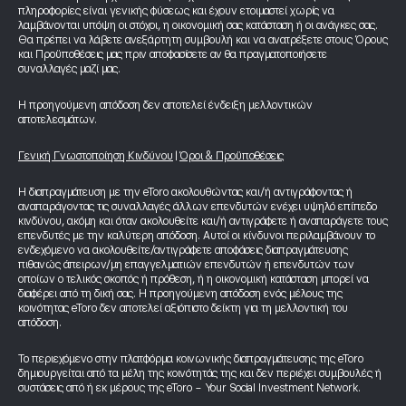
πληροφορίες είναι γενικής φύσεως και έχουν ετοιμαστεί χωρίς να
λαμβάνονται υπόψη οι στόχοι, η οικονομική σας κατάσταση ή οι ανάγκες σας.
Θα πρέπει να λάβετε ανεξάρτητη συμβουλή και να ανατρέξετε στους Όρους
και Προϋποθέσεις μας πριν αποφασίσετε αν θα πραγματοποιήσετε
συναλλαγές μαζί μας.
Η προηγούμενη απόδοση δεν αποτελεί ένδειξη μελλοντικών
αποτελεσμάτων.
Γενική Γνωστοποίηση Κινδύνου
|
Όροι & Προϋποθέσεις
Η διαπραγμάτευση με την eToro ακολουθώντας και/ή αντιγράφοντας ή
αναπαράγοντας τις συναλλαγές άλλων επενδυτών ενέχει υψηλό επίπεδο
κινδύνου, ακόμη και όταν ακολουθείτε και/ή αντιγράφετε ή αναπαράγετε τους
επενδυτές με την καλύτερη απόδοση. Αυτοί οι κίνδυνοι περιλαμβάνουν το
ενδεχόμενο να ακολουθείτε/αντιγράφετε αποφάσεις διαπραγμάτευσης
πιθανώς άπειρων/μη επαγγελματιών επενδυτών ή επενδυτών των
οποίων ο τελικός σκοπός ή πρόθεση, ή η οικονομική κατάσταση μπορεί να
διαφέρει από τη δική σας. Η προηγούμενη απόδοση ενός μέλους της
κοινότητας eToro δεν αποτελεί αξιόπιστο δείκτη για τη μελλοντική του
απόδοση.
Το περιεχόμενο στην πλατφόρμα κοινωνικής διαπραγμάτευσης της eToro
δημιουργείται από τα μέλη της κοινότητάς της και δεν περιέχει συμβουλές ή
συστάσεις από ή εκ μέρους της eToro - Your Social Investment Network.