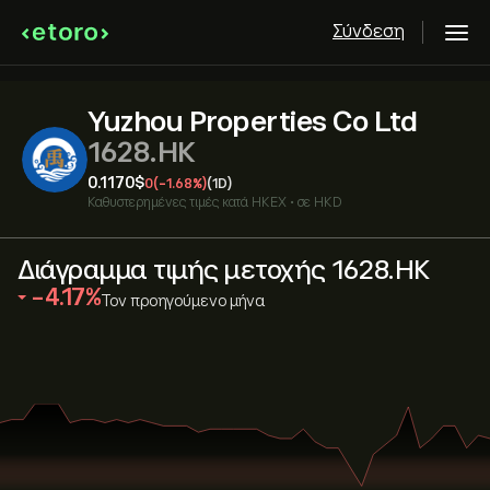
Σύνδεση
Yuzhou Properties Co Ltd
1628.HK
0.1170‎$‎
0
(-1.68%)
(1D)
Καθυστερημένες τιμές κατά
HKEX
•
σε HKD
Διάγραμμα τιμής μετοχής 1628.HK
‎-4.17‎
Τον προηγούμενο μήνα