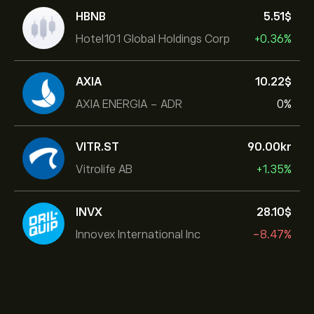
HBNB
5.51‎$‎
Hotel101 Global Holdings Corp
+0.36%
AXIA
10.22‎$‎
AXIA ENERGIA - ADR
0%
VITR.ST
90.00‎kr‎
Vitrolife AB
+1.35%
INVX
28.10‎$‎
Innovex International Inc
-8.47%