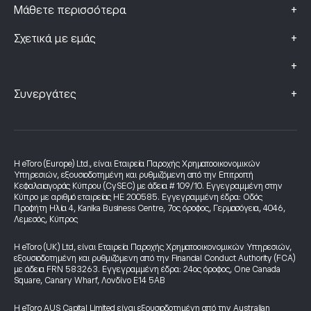
+
Μάθετε περισσότερα
+
Σχετικά με εμάς
+
+
Συνεργάτες
Η eToro (Europe) Ltd., είναι Εταιρεία Παροχής Χρηματοοικονομικών
Υπηρεσιών, εξουσιοδοτημένη και ρυθμιζόμενη από την Επιτροπή
Κεφαλαιαγοράς Κύπρου (CySEC) με άδεια # 109/10. Εγγεγραμμένη στην
Κύπρο με αριθμό εταιρείας HE 200585. Εγγεγραμμένη έδρα: Οδός
Προφήτη Ηλία 4, Kanika Business Centre, 7ος όροφος, Γερμασόγεια, 4046,
Λεμεσός, Κύπρος
Η eToro (UK) Ltd, είναι Εταιρεία Παροχής Χρηματοοικονομικών Υπηρεσιών,
εξουσιοδοτημένη και ρυθμιζόμενη από την Financial Conduct Authority (FCA)
με άδεια FRN 583263. Εγγεγραμμένη έδρα: 24ος όροφος, One Canada
Square, Canary Wharf, Λονδίνο E14 5AB
Η eToro AUS Capital Limited είναι εξουσιοδοτημένη από την Australian