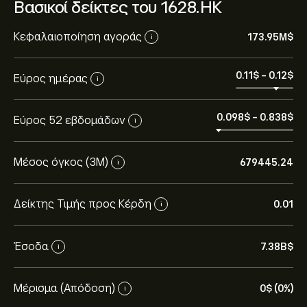
Βασικοί δείκτες του 1628.HK
Κεφαλαιοποίηση αγοράς
173.95M‎$‎
i
0.11‎$‎
-
0.12‎$‎
Εύρος ημέρας
i
0.098‎$‎
-
0.838‎$‎
Εύρος 52 εβδομάδων
i
Μέσος όγκος (3Μ)
679445.24
i
Δείκτης Τιμής προς Κέρδη
0.01
i
Έσοδα
7.38B‎$‎
i
Μέρισμα (Απόδοση)
0‎$‎ (0%)
i