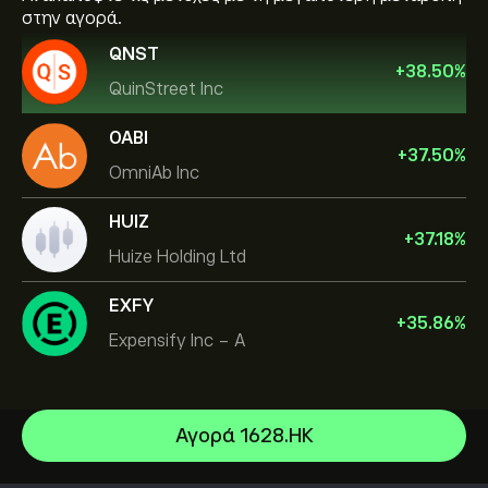
στην αγορά.
QNST
+
38.50
%
QuinStreet Inc
OABI
+
37.50
%
OmniAb Inc
HUIZ
+
37.18
%
Huize Holding Ltd
EXFY
+
35.86
%
Expensify Inc - A
Αγορά 1628.HK
NVIDIA Corporation
Amazon.com Inc