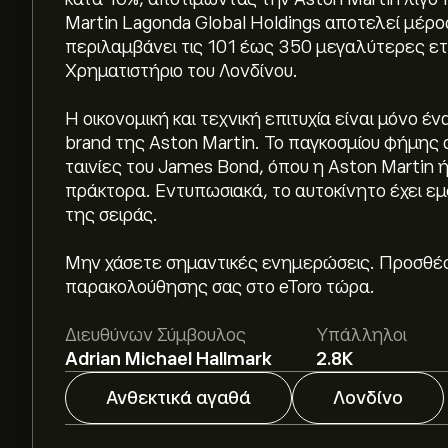
Martin Lagonda Global Holdings αποτελεί μέρο
περιλαμβάνει τις 101 έως 350 μεγαλύτερες ετα
Χρηματιστήριο του Λονδίνου.
Η οικονομική και τεχνική επιτυχία είναι μόνο έ
brand της Aston Martin. Το παγκοσμίου φήμης 
ταινίες του James Bond, όπου η Aston Martin 
πράκτορα. Εντυπωσιακά, το αυτοκίνητο έχει εμ
της σειράς.
Μην χάσετε σημαντικές ενημερώσεις. Προσθέσ
Η τρέχουσα τιμή του AML.L είναι 34.0000‎p‎.
παρακολούθησης σας στο eToro τώρα.
Διευθύνων Σύμβουλος
Υπάλληλοι
Adrian Michael Hallmark
2.8K
Οι αναλυτές προσφέρουν προβλέψεις για το As
Ανθεκτικά αγαθά
Λονδίνο
με βάση τις τάσεις της αγοράς, τις οικονομικ
Δείτε την πιο πρόσφατη πρόβλεψη για τις μελλ