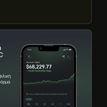
onda Global Holdings PLC είναι 346.43M‎p‎
n
C
φιλική
φόρμα