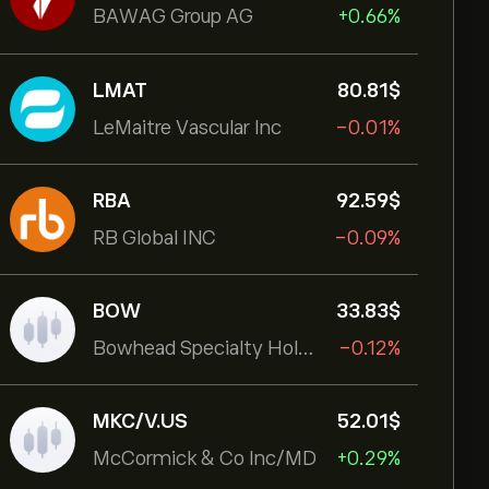
BAWAG Group AG
+0.66%
LMAT
80.81‎$‎
LeMaitre Vascular Inc
-0.01%
RBA
92.59‎$‎
RB Global INC
-0.09%
BOW
33.83‎$‎
Bowhead Specialty Holdings Inc
-0.12%
MKC/V.US
52.01‎$‎
McCormick & Co Inc/MD
+0.29%