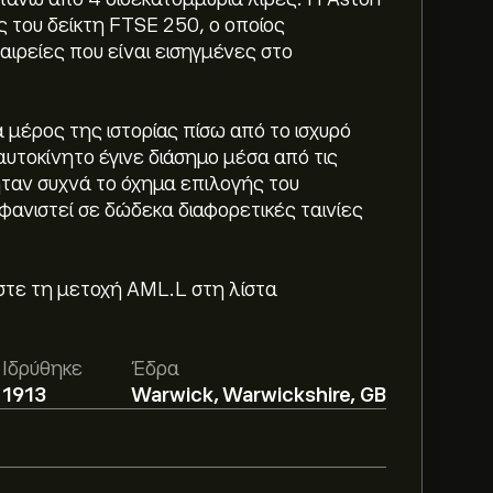
ς του δείκτη FTSE 250, ο οποίος
ιρείες που είναι εισηγμένες στο
να μέρος της ιστορίας πίσω από το ισχυρό
αυτοκίνητο έγινε διάσημο μέσα από τις
ήταν συχνά το όχημα επιλογής του
φανιστεί σε δώδεκα διαφορετικές ταινίες
τε τη μετοχή AML.L στη λίστα
Ιδρύθηκε
Έδρα
1913
Warwick, Warwickshire, GB
ton Martin Lagonda Global Holdings PLC
ές αναφορές και την αναμενόμενη ανάπτυξη.
οντικές διακυμάνσεις της τιμής.