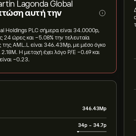
rtin Lagonda Global
 πτώση αυτή την
i
l Holdings PLC σήμερα είναι 34.0000‎p‎,
 24 ώρες και ‎-5.08‎% την τελευταία
της AML.L είναι 346.43M‎p‎, με μέσο όγκο
2.18M. Η μετοχή έχει λόγο P/E -0.69 και
είναι -0.23.
346.43M‎p‎
34‎p‎
-
34.7‎p‎