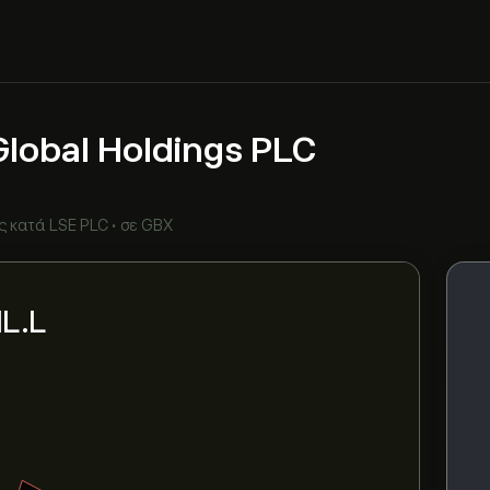
lobal Holdings PLC
ς κατά
LSE PLC
•
σε GBX
L.L