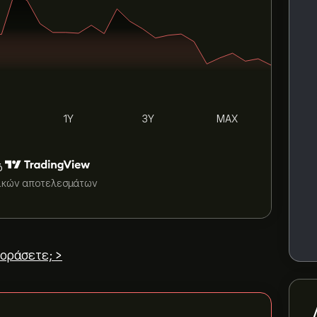
1Y
3Y
MAX
ό
τικών αποτελεσμάτων
οράσετε; >