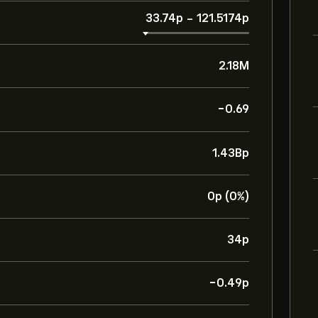
33.74‎p‎
-
121.5174‎p‎
2.18M
-0.69
1.43B‎p‎
0‎p‎ (0%)
34‎p‎
-0.49‎p‎