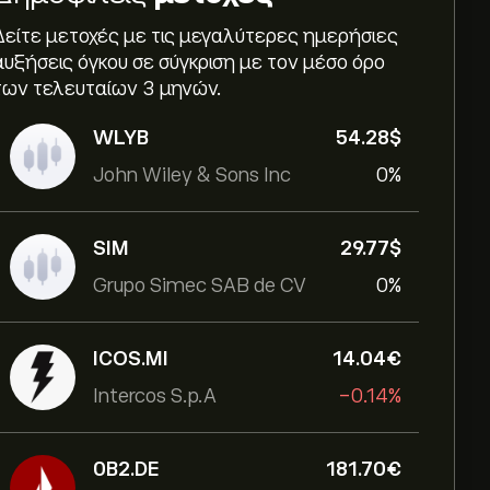
Δείτε μετοχές με τις μεγαλύτερες ημερήσιες
αυξήσεις όγκου σε σύγκριση με τον μέσο όρο
των τελευταίων 3 μηνών.
WLYB
54.28‎$‎
John Wiley & Sons Inc
0%
SIM
29.77‎$‎
Grupo Simec SAB de CV
0%
ICOS.MI
14.04‎€‎
Intercos S.p.A
-0.14%
0B2.DE
181.70‎€‎