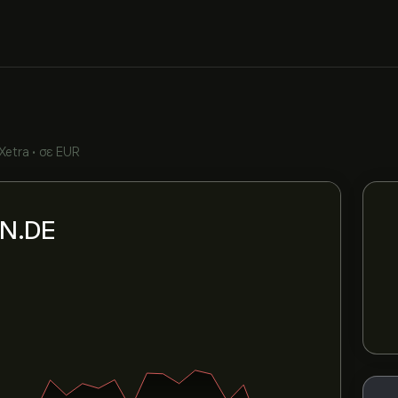
Xetra
•
σε EUR
ON.DE