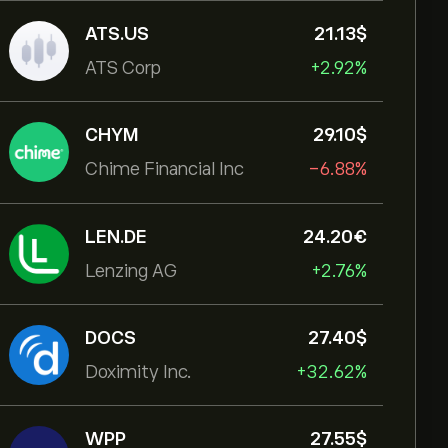
ATS.US
21.13‎$‎
ATS Corp
+2.92%
CHYM
29.10‎$‎
Chime Financial Inc
-6.88%
LEN.DE
24.20‎€‎
Lenzing AG
+2.76%
DOCS
27.40‎$‎
Doximity Inc.
+32.62%
WPP
27.55‎$‎