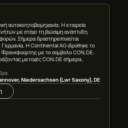
ική αυτοκινητοβιομηχανία. Η εταιρεία
κινήτων με στόχο τη βιώσιμη ανάπτυξη
φορών. Σήμερα δραστηριοποιείται
, Γερμανία. Η Continental AG ιδρύθηκε το
της Φρανκφούρτης με το σύμβολο CON.DE.
γοράζοντας μετοχές CON.DE σήμερα.
 81.67‎€‎.
Εγγραφείτε
στο eToro για
δρα
 αναλυτές.
annover, Niedersachsen (Lwr Saxony), DE
tinental AG με βάση τις τάσεις της
η
μενόμενη ανάπτυξη. Δείτε την πιο
άνσεις της τιμής.
ίναι 13.66B‎€‎