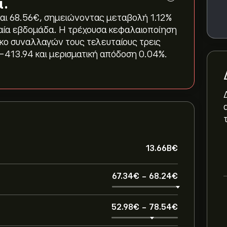
.
ι 68.56‎€‎, σημειώνοντας μεταβολή ‎1.12‎%
υταία εβδομάδα. Η τρέχουσα κεφαλαιοποίηση
γκο συναλλαγών τους τελευταίους τρεις
-413.94 και μερισματική απόδοση 0.04%.
13.66B‎€‎
67.34‎€‎
-
68.24‎€‎
52.98‎€‎
-
78.54‎€‎