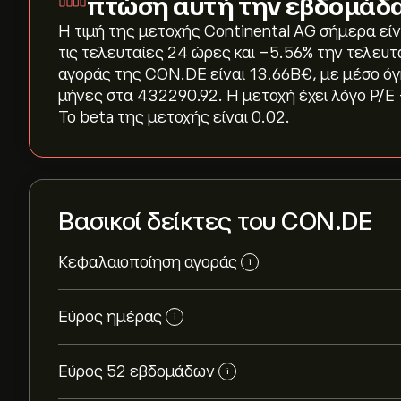
πτώση αυτή την εβδομάδα
Η τιμή της μετοχής Continental AG σήμερα είνα
τις τελευταίες 24 ώρες και ‎-5.56‎% την τελε
αγοράς της CON.DE είναι 13.66B‎€‎, με μέσο ό
μήνες στα 432290.92. Η μετοχή έχει λόγο P/E 
Το beta της μετοχής είναι 0.02.
Βασικοί δείκτες του CON.DE
Κεφαλαιοποίηση αγοράς
i
Εύρος ημέρας
i
Εύρος 52 εβδομάδων
i