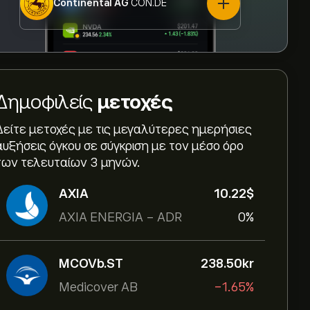
Continental AG
CON.DE
Δημοφιλείς
μετοχές
Δείτε μετοχές με τις μεγαλύτερες ημερήσιες
αυξήσεις όγκου σε σύγκριση με τον μέσο όρο
των τελευταίων 3 μηνών.
AXIA
10.22‎$‎
AXIA ENERGIA - ADR
0%
MCOVb.ST
238.50‎kr‎
Medicover AB
-1.65%