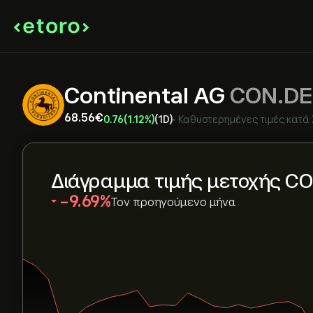
Continental AG
CON.DE
68.56‎€‎
0.76
(1.12%)
(1D)
•
Καθυστερημένες τιμές κατά
Διάγραμμα τιμής μετοχής C
‎-9.69‎
Τον προηγούμενο μήνα