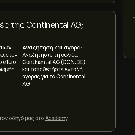
ς της Continental AG;
03
αίων:
Αναζήτηση και αγορά:
ια στον
Αναζητήστε τη σελίδα
ο eToro
Continental AG (CON.DE)
ρωμής
και τοποθετήστε εντολή
αγοράς για το Continental
AG.
τον οδηγό μας στο
Academy
.