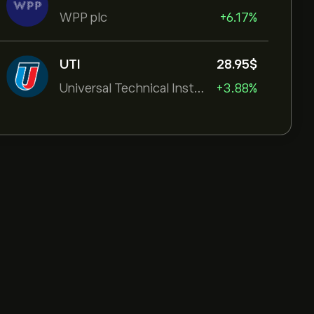
WPP plc
+6.17%
UTI
28.95‎$‎
Universal Technical Institut
+3.88%