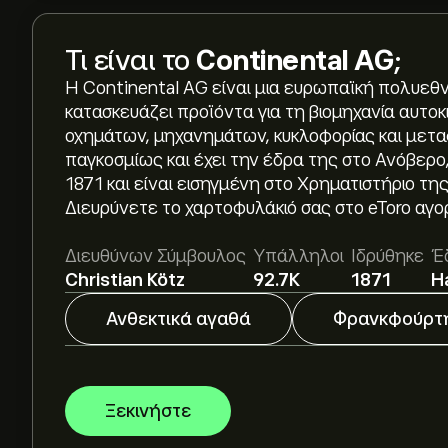
Τι είναι το
Continental AG
;
Η Continental AG είναι μια ευρωπαϊκή πολυεθν
κατασκευάζει προϊόντα για τη βιομηχανία αυτο
οχημάτων, μηχανημάτων, κυκλοφορίας και μετα
παγκοσμίως και έχει την έδρα της στο Ανόβερο
Η τρέχουσα τιμή του CON.DE είναι 68.56‎€‎.
1871 και είναι εισηγμένη στο Χρηματιστήριο 
Διευρύνετε το χαρτοφυλάκιό σας στο eToro α
Η μέση τιμή-στόχος για το Continental AG είναι
Διευθύνων Σύμβουλος
Υπάλληλοι
Ιδρύθηκε
Έ
αναλυτικές προβλέψεις και τιμές-στόχους από
Christian Kötz
92.7K
1871
H
Οι αναλυτές προσφέρουν προβλέψεις για το Con
Ανθεκτικά αγαθά
Φρανκφούρτ
αγοράς, τις οικονομικές αναφορές και την ανα
πρόσφατη πρόβλεψη για τις μελλοντικές διακυμ
Η κεφαλαιοποίηση αγοράς του Continental AG ε
Ξεκινήστε