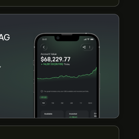
ON.DE τους τελευταίους 3 μήνες, η
 AG
,