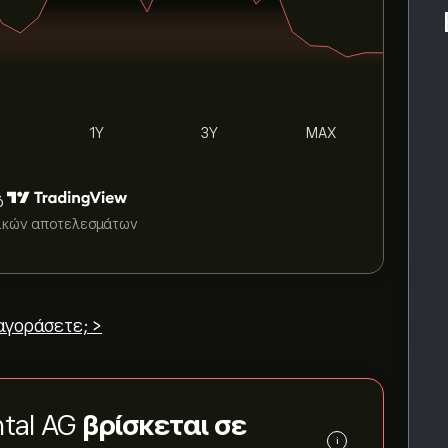
1Y
3Y
MAX
ό
τικών αποτελεσμάτων
αγοράσετε; >
ntal AG
βρίσκεται σε
i