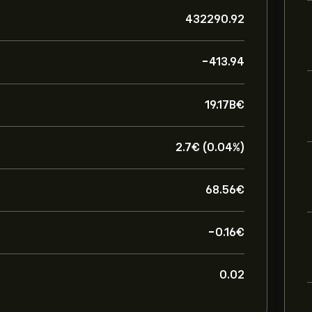
432290.92
-413.94
19.17B‎€‎
2.7‎€‎ (0.04%)
68.56‎€‎
-0.16‎€‎
0.02