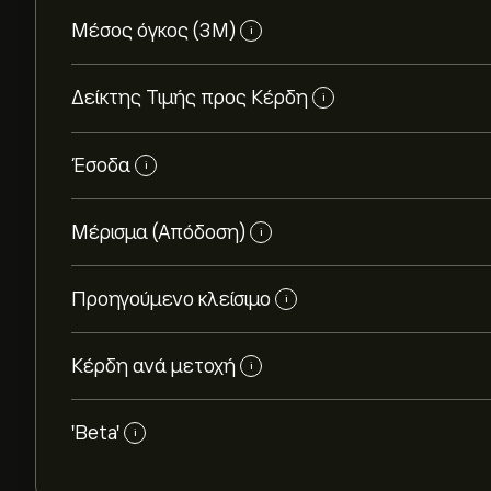
Μέσος όγκος (3Μ)
i
Δείκτης Τιμής προς Κέρδη
i
Έσοδα
i
Μέρισμα (Απόδοση)
i
Προηγούμενο κλείσιμο
i
Κέρδη ανά μετοχή
i
'Beta'
i