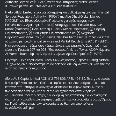
Authority Seychelles (“FSAS”) να παρέχει υπηρεσίες broker-dealer
σύμφωνα με τον Securities Act 2007 License #SD076
Η eToro (ME) Limited, είναι αδειοδοτημένη και ρυθμιζόμενη από την Financial
Services Regulatory Authority (“FSRA”) της Abu Dhabi Global Market
(“ADGM”) ως Εξουσιοδοτημένο Πρόσωπο για τη διενέργεια των
Ρυθμιζόμενων Δραστηριοτήτων: (α) Διαπραγμάτευση Επενδύσεων ως
Κύριος (Matched), (β) Διευθέτηση Συμφωνιών σε Επενδύσεις, (γ) Παροχή
Θεματοφυλακής, (δ) Διευθέτηση Θεματοφυλακής και (ε) Διαχείριση
Περιουσιακών Στοιχείων (με Financial Services Permission Number 220073)
σύμφωνα με τους Financial Services and Market Regulations 2015 (“FSMR”).
Η εγγεγραμμένη έδρα και ο κύριος τόπος επιχειρηματικής δραστηριότητας
είναι στα Γραφεία 207 και 208, 15ος όροφος, Al Sarab Tower, ADGM Square,
Al Maryah Island, Άμπου Ντάμπι, Ηνωμένα Αραβικά Εμιράτα (“UAE”).
Εγγεγραμμένη έδρα: eToro Suites, S45 2ος όροφος, Espace Building, Victoria,
Σεϋχέλλες, είναι αδειοδοτημένη για διαπραγμάτευση κινητών αξιών είτε ως
αντιπρόσωπος είτε ως κύριος.
eToro AUS Capital Limited ACN 612 791 803 AFSL 491139. Τα crypto assets
δεν ρυθμίζονται και είναι ιδιαίτερα κερδοσκοπικά. Δεν υπάρχει προστασία
καταναλωτή. Υπάρχει κίνδυνος να χάσετε όλο το κεφάλαιό σας. Αυτές οι
πληροφορίες είναι γενικής φύσεως και έχουν ετοιμαστεί χωρίς να
λαμβάνονται υπόψη οι στόχοι, η οικονομική σας κατάσταση ή οι ανάγκες σας.
Θα πρέπει να λάβετε ανεξάρτητη συμβουλή και να ανατρέξετε στους Όρους
και Προϋποθέσεις μας πριν αποφασίσετε αν θα πραγματοποιήσετε
συναλλαγές μαζί μας.