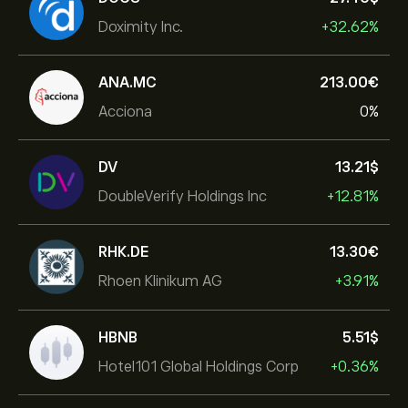
Doximity Inc.
+32.62%
ANA.MC
213.00‎€‎
Acciona
0%
DV
13.21‎$‎
DoubleVerify Holdings Inc
+12.81%
RHK.DE
13.30‎€‎
Rhoen Klinikum AG
+3.91%
HBNB
5.51‎$‎
Hotel101 Global Holdings Corp
+0.36%