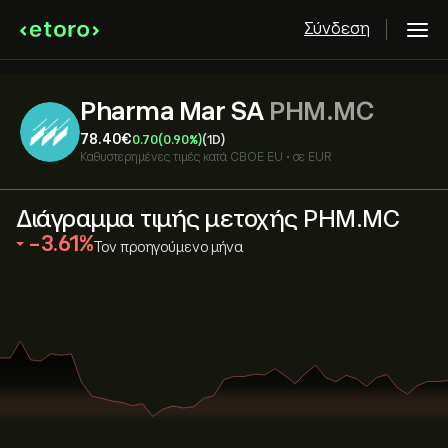
Σύνδεση
Pharma Mar SA
PHM.MC
78.40‎€‎
0.70
(0.90%)
(1D)
Καθυστερημένες τιμές κατά
CBOE EU
•
σε EUR
Διάγραμμα τιμής μετοχής PHM.MC
‎-3.61‎
Τον προηγούμενο μήνα