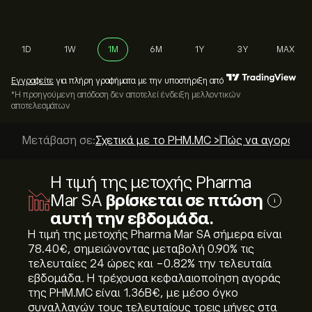
1D
1W
1M
6M
1Y
3Y
MAX
Εγγραφείτε
για πλήρη γραφήματα με την υποστήριξη από
*Η προηγούμενη απόδοση δεν αποτελεί ένδειξη μελλοντικών
αποτελεσμάτων
Μετάβαση σε:
Σχετικά με το PHM.MC >
Πώς να αγοράσετ
Η τιμή της μετοχής Pharma
Mar SA
βρίσκεται σε πτώση
i
αυτή την εβδομάδα.
Η τιμή της μετοχής Pharma Mar SA σήμερα είναι
78.40‎€‎, σημειώνοντας μεταβολή ‎0.90‎% τις
τελευταίες 24 ώρες και ‎-0.82‎% την τελευταία
εβδομάδα. Η τρέχουσα κεφαλαιοποίηση αγοράς
της PHM.MC είναι 1.36B‎€‎, με μέσο όγκο
συναλλαγών τους τελευταίους τρεις μήνες στα