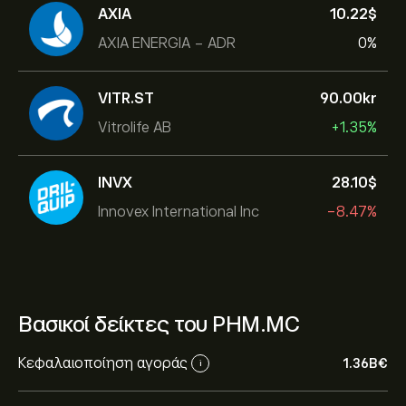
AXIA
10.22‎$‎
AXIA ENERGIA - ADR
0%
VITR.ST
90.00‎kr‎
Vitrolife AB
+1.35%
INVX
28.10‎$‎
Innovex International Inc
-8.47%
Βασικοί δείκτες του PHM.MC
Κεφαλαιοποίηση αγοράς
1.36B‎€‎
i