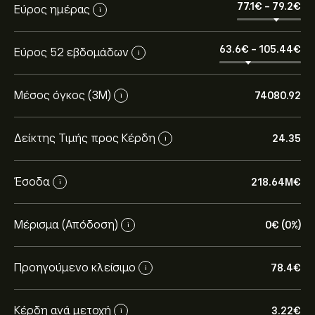
77.1‎€‎
-
79.2‎€‎
Εύρος ημέρας
i
63.6‎€‎
-
105.44‎€‎
Εύρος 52 εβδομάδων
i
Μέσος όγκος (3Μ)
74080.92
i
Δείκτης Τιμής προς Κέρδη
24.35
i
Έσοδα
218.64M‎€‎
i
Μέρισμα (Απόδοση)
0‎€‎ (0%)
i
Προηγούμενο κλείσιμο
78.4‎€‎
i
Κέρδη ανά μετοχή
3.22‎€‎
i