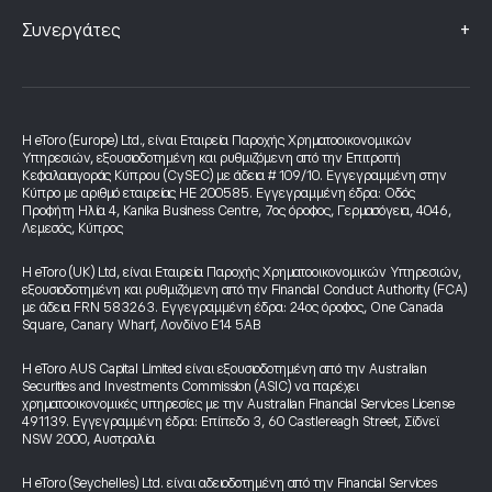
+
Συνεργάτες
Η eToro (Europe) Ltd., είναι Εταιρεία Παροχής Χρηματοοικονομικών
Υπηρεσιών, εξουσιοδοτημένη και ρυθμιζόμενη από την Επιτροπή
Κεφαλαιαγοράς Κύπρου (CySEC) με άδεια # 109/10. Εγγεγραμμένη στην
Κύπρο με αριθμό εταιρείας HE 200585. Εγγεγραμμένη έδρα: Οδός
Προφήτη Ηλία 4, Kanika Business Centre, 7ος όροφος, Γερμασόγεια, 4046,
Λεμεσός, Κύπρος
Η eToro (UK) Ltd, είναι Εταιρεία Παροχής Χρηματοοικονομικών Υπηρεσιών,
εξουσιοδοτημένη και ρυθμιζόμενη από την Financial Conduct Authority (FCA)
με άδεια FRN 583263. Εγγεγραμμένη έδρα: 24ος όροφος, One Canada
Square, Canary Wharf, Λονδίνο E14 5AB
Η eToro AUS Capital Limited είναι εξουσιοδοτημένη από την Australian
Securities and Investments Commission (ASIC) να παρέχει
χρηματοοικονομικές υπηρεσίες με την Australian Financial Services License
491139. Εγγεγραμμένη έδρα: Επίπεδο 3, 60 Castlereagh Street, Σίδνεϊ
NSW 2000, Αυστραλία
Η eToro (Seychelles) Ltd. είναι αδειοδοτημένη από την Financial Services