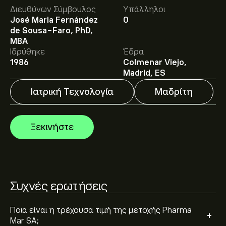
Η τρέχουσα τιμή του PHM.MC είναι 78.40‎€‎.
Διευθύνων Σύμβουλος
Υπάλληλοι
José Maria Fernández
0
de Sousa-Faro, PhD,
MBA
Οι αναλυτές προσφέρουν προβλέψεις για το Pharma
Ιδρύθηκε
Έδρα
Mar SA με βάση τις τάσεις της αγοράς, τις οικονομικές
1986
Colmenar Viejo,
αναφορές και την αναμενόμενη ανάπτυξη. Δείτε την
Madrid, ES
πιο πρόσφατη πρόβλεψη για τις μελλοντικές
Ιατρική Τεχνολογία
Μαδρίτη
διακυμάνσεις της τιμής.
Η κεφαλαιοποίηση αγοράς του Pharma Mar SA είναι
1.36B‎€‎
Ξεκινήστε
Συχνές ερωτήσεις
Ποια είναι η τρέχουσα τιμή της μετοχής Pharma
+
Mar SA;