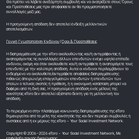
Θα πρέπει να λάβετε ανεξάρτητη συμβουλή και να ανατρέξετε στους Όρους
και Προϋποθέσεις μας πριν αποφασίσετε αν θα πραγματοποιήσετε
συναλλαγές μαζί μας.
Η προηγούμενη απόδοση δεν αποτελεί ένδειξη μελλοντικών
αποτελεσμάτων.
Γενική Γνωστοποίηση Κινδύνου
|
Όροι & Προϋποθέσεις
Η διαπραγμάτευση με την eToro ακολουθώντας και/ή αντιγράφοντας ή
αναπαράγοντας τις συναλλαγές άλλων επενδυτών ενέχει υψηλό επίπεδο
κινδύνου, ακόμη και όταν ακολουθείτε και/ή αντιγράφετε ή αναπαράγετε τους
επενδυτές με την καλύτερη απόδοση. Αυτοί οι κίνδυνοι περιλαμβάνουν το
ενδεχόμενο να ακολουθείτε/αντιγράφετε αποφάσεις διαπραγμάτευσης
πιθανώς άπειρων/μη επαγγελματιών επενδυτών ή επενδυτών των
οποίων ο τελικός σκοπός ή πρόθεση, ή η οικονομική κατάσταση μπορεί να
διαφέρει από τη δική σας. Η προηγούμενη απόδοση ενός μέλους της
κοινότητας eToro δεν αποτελεί αξιόπιστο δείκτη για τη μελλοντική του
απόδοση.
Το περιεχόμενο στην πλατφόρμα κοινωνικής διαπραγμάτευσης της eToro
δημιουργείται από τα μέλη της κοινότητάς της και δεν περιέχει συμβουλές ή
συστάσεις από ή εκ μέρους της eToro - Your Social Investment Network.
Copyright © 2006-2026 eToro - Your Social Investment Network, Με
επιφύλαξη παντός δικαιώματος.