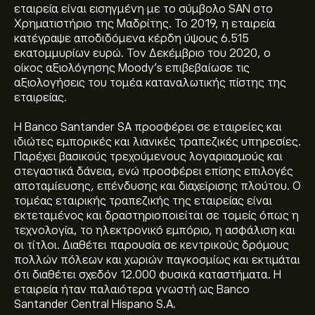
εταιρεία είναι εισηγμένη με το σύμβολο SAN στο
Χρηματιστήριο της Μαδρίτης. Το 2019, η εταιρεία
κατέγραψε αποδιδόμενα κέρδη ύψους 6.515
εκατομμυρίων ευρώ. Τον Δεκέμβριο του 2020, ο
οίκος αξιολόγησης Moody’s επιβεβαίωσε τις
αξιολογήσεις του τομέα καταναλωτικής πίστης της
εταιρείας.
Η Banco Santander SA προσφέρει σε εταιρείες και
ιδιώτες εμπορικές και λιανικές τραπεζικές υπηρεσίες.
Παρέχει βασικούς τρεχούμενους λογαριασμούς και
στεγαστικά δάνεια, ενώ προσφέρει επίσης επιλογές
αποταμίευσης, επένδυσης και διαχείρισης πλούτου. Ο
τομέας εταιρικής τραπεζικής της εταιρείας είναι
εκτεταμένος και δραστηριοποιείται σε τομείς όπως η
τεχνολογία, το ηλεκτρονικό εμπόριο, η ασφάλιση και
οι τίτλοι. Διαθέτει παρουσία σε κεντρικούς δρόμους
πολλών πόλεων και χωριών παγκοσμίως και εκτιμάται
ότι διαθέτει σχεδόν 12.000 φυσικά καταστήματα. Η
εταιρεία ήταν παλαιότερα γνωστή ως Banco
Santander Central Hispano S.A.