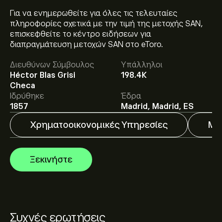
Για να ενημερωθείτε για όλες τις τελευταίες
πληροφορίες σχετικά με την τιμή της μετοχής SAN,
επισκεφθείτε το κέντρο ειδήσεων για
Η τρέχουσα τιμή του SAN.MC είναι 12.8640‎€‎.
διαπραγμάτευση μετοχών SAN στο eToro.
Διευθύνων Σύμβουλος
Υπάλληλοι
Héctor Blas Grisi
198.4K
Οι αναλυτές προσφέρουν προβλέψεις για το Banco
Checa
Santander SA με βάση τις τάσεις της αγοράς, τις
Ιδρύθηκε
Έδρα
οικονομικές αναφορές και την αναμενόμενη
1857
Madrid, Madrid, ES
ανάπτυξη. Δείτε την πιο πρόσφατη πρόβλεψη για τις
Χρηματοοικονομικές Υπηρεσίες
Μα
μελλοντικές διακυμάνσεις της τιμής.
Η κεφαλαιοποίηση αγοράς του Banco Santander SA
είναι 188.82B‎€‎
Ξεκινήστε
Συχνές ερωτήσεις