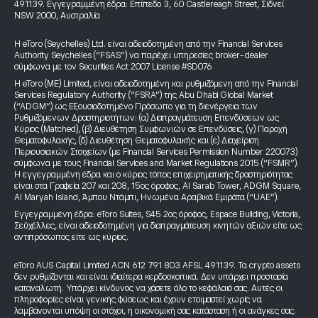
491139. Εγγεγραμμένη έδρα: Επίπεδο 3, 60 Castlereagh Street, Σίδνεϊ
NSW 2000, Αυστραλία
Η eToro (Seychelles) Ltd. είναι αδειοδοτημένη από την Financial Services
Authority Seychelles (“FSAS”) να παρέχει υπηρεσίες broker-dealer
σύμφωνα με τον Securities Act 2007 License #SD076
Η eToro (ME) Limited, είναι αδειοδοτημένη και ρυθμιζόμενη από την Financial
Services Regulatory Authority (“FSRA”) της Abu Dhabi Global Market
(“ADGM”) ως Εξουσιοδοτημένο Πρόσωπο για τη διενέργεια των
Ρυθμιζόμενων Δραστηριοτήτων: (α) Διαπραγμάτευση Επενδύσεων ως
Κύριος (Matched), (β) Διευθέτηση Συμφωνιών σε Επενδύσεις, (γ) Παροχή
Θεματοφυλακής, (δ) Διευθέτηση Θεματοφυλακής και (ε) Διαχείριση
Περιουσιακών Στοιχείων (με Financial Services Permission Number 220073)
σύμφωνα με τους Financial Services and Market Regulations 2015 (“FSMR”).
Η εγγεγραμμένη έδρα και ο κύριος τόπος επιχειρηματικής δραστηριότητας
είναι στα Γραφεία 207 και 208, 15ος όροφος, Al Sarab Tower, ADGM Square,
Al Maryah Island, Άμπου Ντάμπι, Ηνωμένα Αραβικά Εμιράτα (“UAE”).
Εγγεγραμμένη έδρα: eToro Suites, S45 2ος όροφος, Espace Building, Victoria,
Σεϋχέλλες, είναι αδειοδοτημένη για διαπραγμάτευση κινητών αξιών είτε ως
αντιπρόσωπος είτε ως κύριος.
eToro AUS Capital Limited ACN 612 791 803 AFSL 491139. Τα crypto assets
δεν ρυθμίζονται και είναι ιδιαίτερα κερδοσκοπικά. Δεν υπάρχει προστασία
καταναλωτή. Υπάρχει κίνδυνος να χάσετε όλο το κεφάλαιό σας. Αυτές οι
πληροφορίες είναι γενικής φύσεως και έχουν ετοιμαστεί χωρίς να
λαμβάνονται υπόψη οι στόχοι, η οικονομική σας κατάσταση ή οι ανάγκες σας.