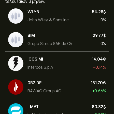
τελευταίων 3 μηνών.
WLYB
54.28‎$‎
John Wiley & Sons Inc
0%
SIM
29.77‎$‎
Grupo Simec SAB de CV
0%
ICOS.MI
14.04‎€‎
Intercos S.p.A
-0.14%
0B2.DE
181.70‎€‎
BAWAG Group AG
+0.66%
LMAT
80.82‎$‎