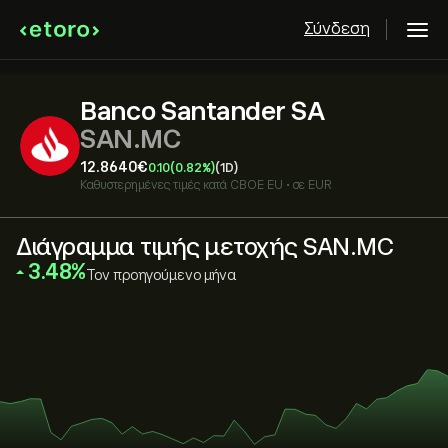
Σύνδεση
Banco Santander SA
SAN.MC
12.8640‎€‎
0.10
(0.82%)
(1D)
Καθυστερημένες τιμές κατά
CBOE EU
•
σε EUR
Διάγραμμα τιμής μετοχής SAN.MC
‎3.48‎
Τον προηγούμενο μήνα