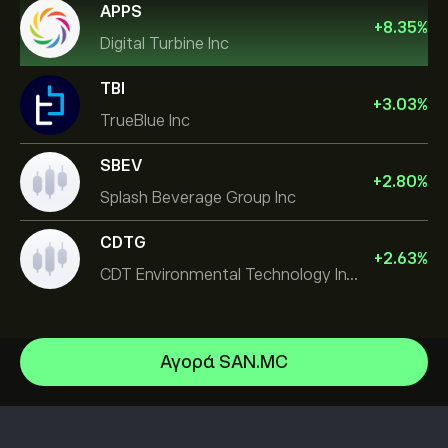
APPS
+
8.35
%
Digital Turbine Inc
TBI
+
3.03
%
TrueBlue Inc
SBEV
+
2.80
%
Splash Beverage Group Inc
CDTG
+
2.63
%
CDT Environmental Technology Investment Holdings L
Αγορά SAN.MC
Micron Technology, Inc.
Space Exploration Technologies Corp
Κέντρο βοήθειας
Alphabet Inc Class A
Πώς να καταθέσετε