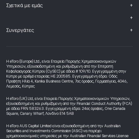
+
Σχετικά με εμάς
+
+
Συνεργάτες
Η eToro (Europe) Ltd., είναι Εταιρεία Παροχής Χρηματοοικονομικών
Υπηρεσιών, εξουσιοδοτημένη και ρυθμιζόμενη από την Επιτροπή
Κεφαλαιαγοράς Κύπρου (CySEC) με άδεια # 109/10. Εγγεγραμμένη στην
Κύπρο με αριθμό εταιρείας HE 200585. Εγγεγραμμένη έδρα: Οδός
Προφήτη Ηλία 4, Kanika Business Centre, 7ος όροφος, Γερμασόγεια, 4046,
Λεμεσός, Κύπρος
Η eToro (UK) Ltd, είναι Εταιρεία Παροχής Χρηματοοικονομικών Υπηρεσιών,
εξουσιοδοτημένη και ρυθμιζόμενη από την Financial Conduct Authority (FCA)
με άδεια FRN 583263. Εγγεγραμμένη έδρα: 24ος όροφος, One Canada
Square, Canary Wharf, Λονδίνο E14 5AB
Η eToro AUS Capital Limited είναι εξουσιοδοτημένη από την Australian
Securities and Investments Commission (ASIC) να παρέχει
χρηματοοικονομικές υπηρεσίες με την Australian Financial Services License