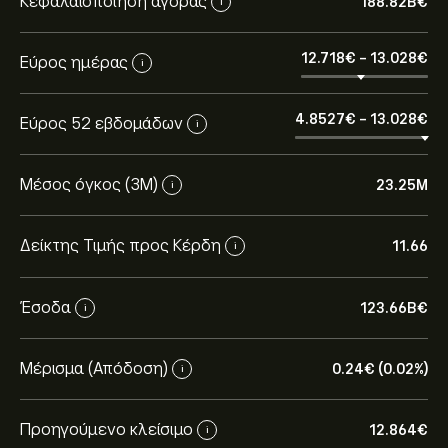
Κεφαλαιοποίηση αγοράς
188.82B‎€‎
i
12.718‎€‎
-
13.028‎€‎
Εύρος ημέρας
i
4.8527‎€‎
-
13.028‎€‎
Εύρος 52 εβδομάδων
i
Μέσος όγκος (3Μ)
23.25M
i
Δείκτης Τιμής προς Κέρδη
11.66
i
Έσοδα
123.66B‎€‎
i
Μέρισμα (Απόδοση)
0.24‎€‎ (0.02%)
i
Προηγούμενο κλείσιμο
12.864‎€‎
i