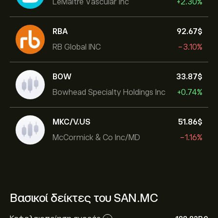
LeMaitre Vascular Inc
+2.30%
RBA
92.67‎$‎
RB Global INC
-3.10%
BOW
33.87‎$‎
Bowhead Specialty Holdings Inc
+0.74%
MKC/V.US
51.86‎$‎
McCormick & Co Inc/MD
-1.16%
Βασικοί δείκτες του SAN.MC