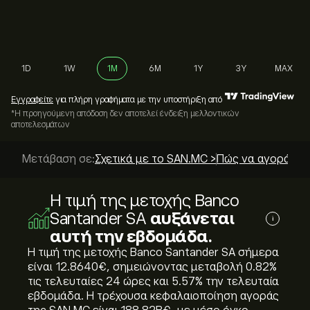
1D
1W
1M
6M
1Y
3Y
MAX
Εγγραφείτε
για πλήρη γραφήματα με την υποστήριξη από
*Η προηγούμενη απόδοση δεν αποτελεί ένδειξη μελλοντικών
αποτελεσμάτων
Μετάβαση σε:
Σχετικά με το SAN.MC >
Πώς να αγοράσετε
Η τιμή της μετοχής Banco
Santander SA
αυξάνεται
i
αυτή την εβδομάδα.
Η τιμή της μετοχής Banco Santander SA σήμερα
είναι 12.8640‎€‎, σημειώνοντας μεταβολή ‎0.82‎%
τις τελευταίες 24 ώρες και ‎5.57‎% την τελευταία
εβδομάδα. Η τρέχουσα κεφαλαιοποίηση αγοράς