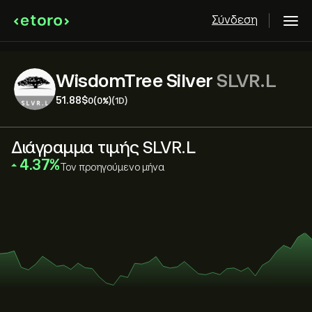
Σύνδεση
WisdomTree Silver
SLVR.L
51.88‎$‎
0
(0%)
(1D)
Διάγραμμα τιμής SLVR.L
‎4.37‎
Τον προηγούμενο μήνα