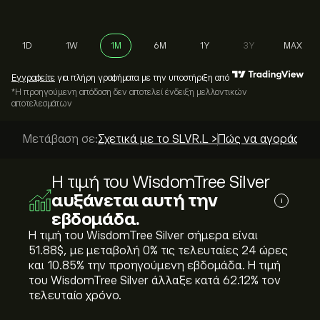
1D
1W
1M
6M
1Y
3Y
MAX
Εγγραφείτε
για πλήρη γραφήματα με την υποστήριξη από
*Η προηγούμενη απόδοση δεν αποτελεί ένδειξη μελλοντικών
αποτελεσμάτων
Μετάβαση σε:
Σχετικά με το SLVR.L >
Πώς να αγοράσετε;
Η τιμή του WisdomTree Silver
αυξάνεται αυτή την
i
εβδομάδα.
Η τιμή του WisdomTree Silver σήμερα είναι
51.88‎$‎, με μεταβολή ‎0‎% τις τελευταίες 24 ώρες
και ‎10.85‎% την προηγούμενη εβδομάδα. Η τιμή
του WisdomTree Silver άλλαξε κατά ‎62.12‎% τον
τελευταίο χρόνο.