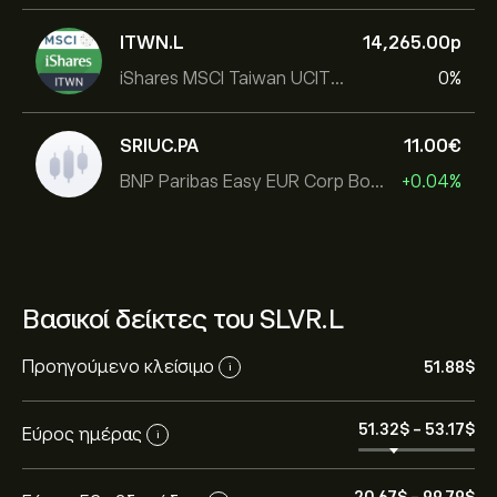
ITWN.L
14,265.00‎p‎
iShares MSCI Taiwan UCITS ETF
0%
SRIUC.PA
11.00‎€‎
BNP Paribas Easy EUR Corp Bond SRI Fossil Free Ult
+0.04%
Βασικοί δείκτες του SLVR.L
Προηγούμενο κλείσιμο
51.88‎$‎
i
Η τρέχουσα τιμή του WisdomTree Silver (SLVR.L) είναι
51.32‎$‎
-
53.17‎$‎
Εύρος ημέρας
i
51.88‎$‎
20.67‎$‎
-
99.79‎$‎