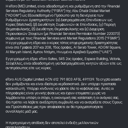
Η eToro (ME) Limited, είναι αδειοδοτημένη και ρυθμιζόμενη από την Financial
Services Regulatory Authority (“FSRA”) της Abu Dhabi Global Market
(“ADGM”) ως Εξουσιοδοτημένο Πρόσωπο για τη διενέργεια των
Ρυθμιζόμενων Δραστηριοτήτων: (α) Διαπραγμάτευση Επενδύσεων ως
Κύριος (Matched), (β) Διευθέτηση Συμφωνιών σε Επενδύσεις, (γ) Παροχή
Θεματοφυλακής, (δ) Διευθέτηση Θεματοφυλακής και (ε) Διαχείριση
Περιουσιακών Στοιχείων (με Financial Services Permission Number 220073)
σύμφωνα με τους Financial Services and Market Regulations 2015 (“FSMR”).
Η εγγεγραμμένη έδρα και ο κύριος τόπος επιχειρηματικής δραστηριότητας
είναι στα Γραφεία 207 και 208, 15ος όροφος, Al Sarab Tower, ADGM Square,
Al Maryah Island, Άμπου Ντάμπι, Ηνωμένα Αραβικά Εμιράτα (“UAE”).
Εγγεγραμμένη έδρα: eToro Suites, S45 2ος όροφος, Espace Building, Victoria,
Σεϋχέλλες, είναι αδειοδοτημένη για διαπραγμάτευση κινητών αξιών είτε ως
αντιπρόσωπος είτε ως κύριος.
eToro AUS Capital Limited ACN 612 791 803 AFSL 491139. Τα crypto assets
δεν ρυθμίζονται και είναι ιδιαίτερα κερδοσκοπικά. Δεν υπάρχει προστασία
καταναλωτή. Υπάρχει κίνδυνος να χάσετε όλο το κεφάλαιό σας. Αυτές οι
πληροφορίες είναι γενικής φύσεως και έχουν ετοιμαστεί χωρίς να
λαμβάνονται υπόψη οι στόχοι, η οικονομική σας κατάσταση ή οι ανάγκες σας.
Θα πρέπει να λάβετε ανεξάρτητη συμβουλή και να ανατρέξετε στους Όρους
και Προϋποθέσεις μας πριν αποφασίσετε αν θα πραγματοποιήσετε
συναλλαγές μαζί μας.
Η προηγούμενη απόδοση δεν αποτελεί ένδειξη μελλοντικών
αποτελεσμάτων.