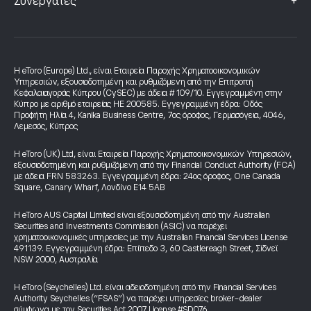
+
Συνεργάτες
Η eToro (Europe) Ltd., είναι Εταιρεία Παροχής Χρηματοοικονομικών
Υπηρεσιών, εξουσιοδοτημένη και ρυθμιζόμενη από την Επιτροπή
Κεφαλαιαγοράς Κύπρου (CySEC) με άδεια # 109/10. Εγγεγραμμένη στην
Κύπρο με αριθμό εταιρείας HE 200585. Εγγεγραμμένη έδρα: Οδός
Προφήτη Ηλία 4, Kanika Business Centre, 7ος όροφος, Γερμασόγεια, 4046,
Λεμεσός, Κύπρος
Η eToro (UK) Ltd, είναι Εταιρεία Παροχής Χρηματοοικονομικών Υπηρεσιών,
εξουσιοδοτημένη και ρυθμιζόμενη από την Financial Conduct Authority (FCA)
με άδεια FRN 583263. Εγγεγραμμένη έδρα: 24ος όροφος, One Canada
Square, Canary Wharf, Λονδίνο E14 5AB
Η eToro AUS Capital Limited είναι εξουσιοδοτημένη από την Australian
Securities and Investments Commission (ASIC) να παρέχει
χρηματοοικονομικές υπηρεσίες με την Australian Financial Services License
491139. Εγγεγραμμένη έδρα: Επίπεδο 3, 60 Castlereagh Street, Σίδνεϊ
NSW 2000, Αυστραλία
Η eToro (Seychelles) Ltd. είναι αδειοδοτημένη από την Financial Services
Authority Seychelles (“FSAS”) να παρέχει υπηρεσίες broker-dealer
σύμφωνα με τον Securities Act 2007 License #SD076