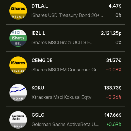
DTLA.L
4.47‎$‎
iShares USD Treasury Bond 20+yr UCITS ETF
0%
IBZL.L
2,121.25‎p‎
iShares MSCI Brazil UCITS ETF (Dist)
0%
CEMG.DE
31.57‎€‎
iShares MSCI EM Consumer Growth UCITS ETF
-0.08%
KOKU
133.73‎$‎
Xtrackers Msci Kokusai Eqty
-0.26%
GSLC
147.66‎$‎
Goldman Sachs ActiveBeta U.S. Large Cap Equity ETF
+0.69%