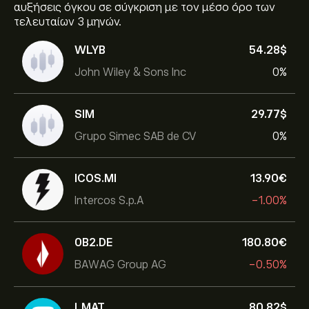
αυξήσεις όγκου σε σύγκριση με τον μέσο όρο των
τελευταίων 3 μηνών.
WLYB
54.28‎$‎
John Wiley & Sons Inc
0%
SIM
29.77‎$‎
Grupo Simec SAB de CV
0%
ICOS.MI
13.90‎€‎
Intercos S.p.A
-1.00%
0B2.DE
180.80‎€‎
BAWAG Group AG
-0.50%
LMAT
80.82‎$‎