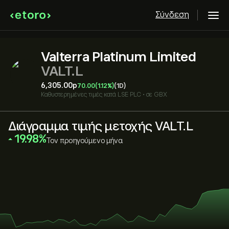
Σύνδεση
Valterra Platinum Limited
VALT.L
6,305.00‎p‎
70.00
(1.12%)
(1D)
Καθυστερημένες τιμές κατά
LSE PLC
•
σε GBX
Διάγραμμα τιμής μετοχής VALT.L
‎19.98‎
Τον προηγούμενο μήνα