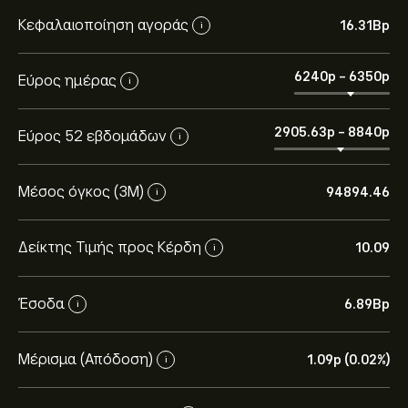
Κεφαλαιοποίηση αγοράς
16.31B‎p‎
i
6240‎p‎
-
6350‎p‎
Εύρος ημέρας
i
2905.63‎p‎
-
8840‎p‎
Εύρος 52 εβδομάδων
i
Μέσος όγκος (3Μ)
94894.46
i
Δείκτης Τιμής προς Κέρδη
10.09
i
Έσοδα
6.89B‎p‎
i
Η τρέχουσα τιμή του VALT.L είναι 6,305.00‎p‎.
Μέρισμα (Απόδοση)
1.09‎p‎ (0.02%)
i
Οι αναλυτές προσφέρουν προβλέψεις για το Valterra