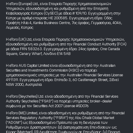
Η eToro (Europe) Ltd., είναι Εταιρεία Παροχής Χρηματοοικονομικών
Υπηρεσιών, εξουσιοδοτημένη και ρυθμιζόμενη από την Επιτροπή
Κεφαλαιαγοράς Κύπρου (CySEC) με άδεια # 109/10. Εγγεγραμμένη στην
Κύπρο με αριθμό εταιρείας HE 200585. Εγγεγραμμένη έδρα: Οδός
Προφήτη Ηλία 4, Kanika Business Centre, 7ος όροφος, Γερμασόγεια, 4046,
Λεμεσός, Κύπρος
Η eToro (UK) Ltd, είναι Εταιρεία Παροχής Χρηματοοικονομικών Υπηρεσιών,
εξουσιοδοτημένη και ρυθμιζόμενη από την Financial Conduct Authority (FCA)
με άδεια FRN 583263. Εγγεγραμμένη έδρα: 24ος όροφος, One Canada
Square, Canary Wharf, Λονδίνο E14 5AB
Η eToro AUS Capital Limited είναι εξουσιοδοτημένη από την Australian
Securities and Investments Commission (ASIC) να παρέχει
χρηματοοικονομικές υπηρεσίες με την Australian Financial Services License
491139. Εγγεγραμμένη έδρα: Επίπεδο 3, 60 Castlereagh Street, Σίδνεϊ
NSW 2000, Αυστραλία
Η eToro (Seychelles) Ltd. είναι αδειοδοτημένη από την Financial Services
Authority Seychelles (“FSAS”) να παρέχει υπηρεσίες broker-dealer
σύμφωνα με τον Securities Act 2007 License #SD076
Η eToro (ME) Limited, είναι αδειοδοτημένη και ρυθμιζόμενη από την Financial
Services Regulatory Authority (“FSRA”) της Abu Dhabi Global Market
(“ADGM”) ως Εξουσιοδοτημένο Πρόσωπο για τη διενέργεια των
Ρυθμιζόμενων Δραστηριοτήτων: (α) Διαπραγμάτευση Επενδύσεων ως
Κύριος (Matched), (β) Διευθέτηση Συμφωνιών σε Επενδύσεις, (γ) Παροχή