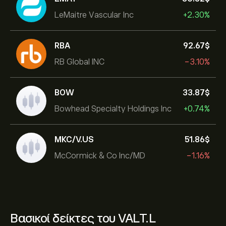
LeMaitre Vascular Inc
+2.30%
RBA
92.67‎$‎
RB Global INC
-3.10%
BOW
33.87‎$‎
Bowhead Specialty Holdings Inc
+0.74%
MKC/V.US
51.86‎$‎
McCormick & Co Inc/MD
-1.16%
Βασικοί δείκτες του VALT.L