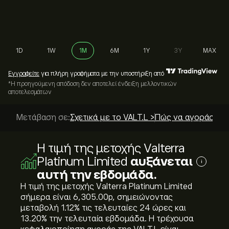
1D
1W
1M
6M
1Y
3Y
MAX
Εγγραφείτε
για πλήρη γραφήματα με την υποστήριξη από
*Η προηγούμενη απόδοση δεν αποτελεί ένδειξη μελλοντικών
αποτελεσμάτων
Μετάβαση σε:
Σχετικά με το VALT.L >
Πώς να αγοράσετε;
Η τιμή της μετοχής Valterra
Platinum Limited
αυξάνεται
i
αυτή την εβδομάδα.
Η τιμή της μετοχής Valterra Platinum Limited
σήμερα είναι 6,305.00‎p‎, σημειώνοντας
μεταβολή ‎1.12‎% τις τελευταίες 24 ώρες και
‎13.20‎% την τελευταία εβδομάδα. Η τρέχουσα