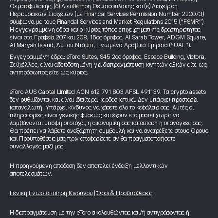
Θεματοφυλακής, (δ) Διευθέτηση Θεματοφυλακής και (ε) Διαχείριση
Περιουσιακών Στοιχείων (με Financial Services Permission Number 220073)
σύμφωνα με τους Financial Services and Market Regulations 2015 (“FSMR”).
Η εγγεγραμμένη έδρα και ο κύριος τόπος επιχειρηματικής δραστηριότητας
είναι στα Γραφεία 207 και 208, 15ος όροφος, Al Sarab Tower, ADGM Square,
Al Maryah Island, Άμπου Ντάμπι, Ηνωμένα Αραβικά Εμιράτα (“UAE”).
Εγγεγραμμένη έδρα: eToro Suites, S45 2ος όροφος, Espace Building, Victoria,
Σεϋχέλλες, είναι αδειοδοτημένη για διαπραγμάτευση κινητών αξιών είτε ως
αντιπρόσωπος είτε ως κύριος.
eToro AUS Capital Limited ACN 612 791 803 AFSL 491139. Τα crypto assets
δεν ρυθμίζονται και είναι ιδιαίτερα κερδοσκοπικά. Δεν υπάρχει προστασία
καταναλωτή. Υπάρχει κίνδυνος να χάσετε όλο το κεφάλαιό σας. Αυτές οι
πληροφορίες είναι γενικής φύσεως και έχουν ετοιμαστεί χωρίς να
λαμβάνονται υπόψη οι στόχοι, η οικονομική σας κατάσταση ή οι ανάγκες σας.
Θα πρέπει να λάβετε ανεξάρτητη συμβουλή και να ανατρέξετε στους Όρους
και Προϋποθέσεις μας πριν αποφασίσετε αν θα πραγματοποιήσετε
συναλλαγές μαζί μας.
Η προηγούμενη απόδοση δεν αποτελεί ένδειξη μελλοντικών
αποτελεσμάτων.
Γενική Γνωστοποίηση Κινδύνου
|
Όροι & Προϋποθέσεις
Η διαπραγμάτευση με την eToro ακολουθώντας και/ή αντιγράφοντας ή