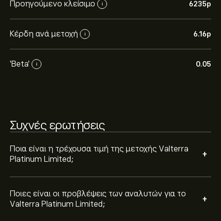
Platinum Limited με βάση τις τάσεις της αγοράς, τις
Προηγούμενο κλείσιμο
6235‎p‎
i
οικονομικές αναφορές και την αναμενόμενη
ανάπτυξη. Δείτε την πιο πρόσφατη πρόβλεψη για τις
Κέρδη ανά μετοχή
6.16‎p‎
μελλοντικές διακυμάνσεις της τιμής.
i
Η κεφαλαιοποίηση αγοράς του Valterra Platinum
Limited είναι 16.31B‎p‎
'Beta'
0.05
i
Συχνές ερωτήσεις
Ποια είναι η τρέχουσα τιμή της μετοχής Valterra
+
Platinum Limited;
Ποιες είναι οι προβλέψεις των αναλυτών για το
+
Valterra Platinum Limited;