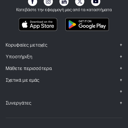
Αποτύπωμα
Όροι και Προϋποθέσεις
Ασφάλιση επένδυσης
Κατεβάστε την εφαρμογή μας από τα καταστήματα
Βασικά Έγγραφα Πληροφόρησης
Smart Portfolios
Δεδομένα Παραπόνων (Πελάτες FCA)
+
Κορυφαίες μετοχές
+
Υποστήριξη
+
Μάθετε περισσότερα
+
Σχετικά με εμάς
+
+
Συνεργάτες