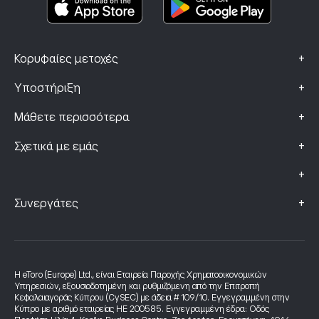
+
Κορυφαίες μετοχές
+
Υποστήριξη
+
Μάθετε περισσότερα
+
Σχετικά με εμάς
+
+
Συνεργάτες
Η eToro (Europe) Ltd., είναι Εταιρεία Παροχής Χρηματοοικονομικών
Υπηρεσιών, εξουσιοδοτημένη και ρυθμιζόμενη από την Επιτροπή
Κεφαλαιαγοράς Κύπρου (CySEC) με άδεια # 109/10. Εγγεγραμμένη στην
Κύπρο με αριθμό εταιρείας HE 200585. Εγγεγραμμένη έδρα: Οδός