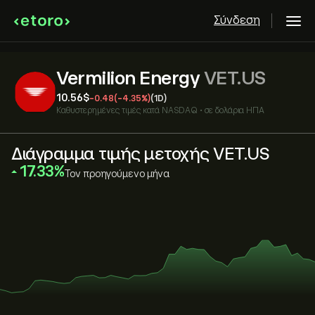
Σύνδεση
Vermilion Energy
VET.US
10.56‎$‎
-0.48
(-4.35%)
(1D)
Καθυστερημένες τιμές κατά
NASDAQ
•
σε δολάρια ΗΠΑ
Διάγραμμα τιμής μετοχής VET.US
‎17.33‎
Τον προηγούμενο μήνα