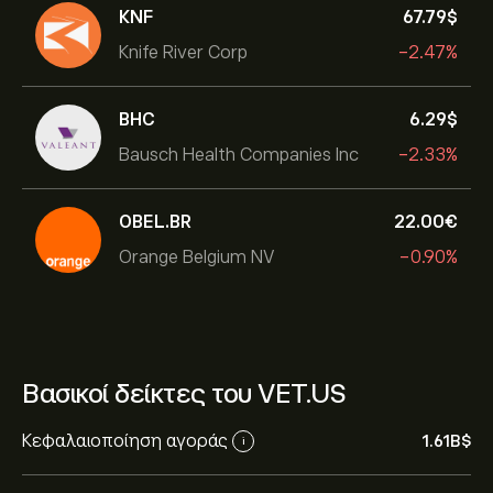
KNF
67.79‎$‎
Knife River Corp
-2.47%
BHC
6.29‎$‎
Bausch Health Companies Inc
-2.33%
OBEL.BR
22.00‎€‎
Orange Belgium NV
-0.90%
Βασικοί δείκτες του VET.US
Κεφαλαιοποίηση αγοράς
1.61B‎$‎
i