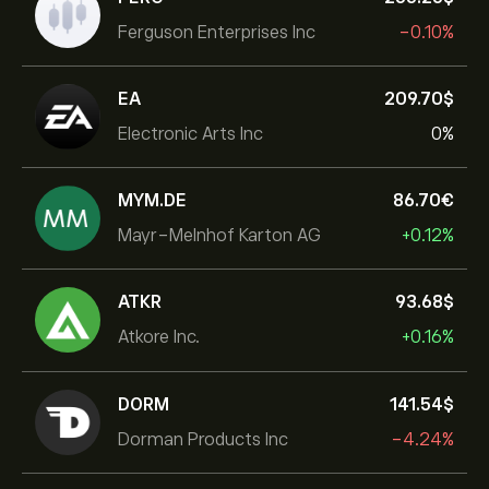
Ferguson Enterprises Inc
-0.10%
EA
209.70‎$‎
Electronic Arts Inc
0%
MYM.DE
86.70‎€‎
Mayr-Melnhof Karton AG
+0.12%
ATKR
93.68‎$‎
Atkore Inc.
+0.16%
DORM
141.54‎$‎
Dorman Products Inc
-4.24%