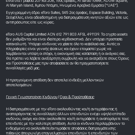
είναι στα Γραφεία 207 και 208, 15ος όροφος, Al Sarab Tower, ADGM Square,
Al Maryah Island, Άμπου Ντάμπι, Ηνωμένα Αραβικά Εμιράτα (“UAE”).
Εγγεγραμμένη έδρα: eToro Suites, S45 2ος όροφος, Espace Building, Victoria,
Σεϋχέλλες, είναι αδειοδοτημένη για διαπραγμάτευση κινητών αξιών είτε ως
αντιπρόσωπος είτε ως κύριος.
eToro AUS Capital Limited ACN 612 791 803 AFSL 491139. Τα crypto assets
δεν ρυθμίζονται και είναι ιδιαίτερα κερδοσκοπικά. Δεν υπάρχει προστασία
καταναλωτή. Υπάρχει κίνδυνος να χάσετε όλο το κεφάλαιό σας. Αυτές οι
πληροφορίες είναι γενικής φύσεως και έχουν ετοιμαστεί χωρίς να
λαμβάνονται υπόψη οι στόχοι, η οικονομική σας κατάσταση ή οι ανάγκες σας.
Θα πρέπει να λάβετε ανεξάρτητη συμβουλή και να ανατρέξετε στους Όρους
και Προϋποθέσεις μας πριν αποφασίσετε αν θα πραγματοποιήσετε
συναλλαγές μαζί μας.
Η προηγούμενη απόδοση δεν αποτελεί ένδειξη μελλοντικών
αποτελεσμάτων.
Γενική Γνωστοποίηση Κινδύνου
|
Όροι & Προϋποθέσεις
Η διαπραγμάτευση με την eToro ακολουθώντας και/ή αντιγράφοντας ή
αναπαράγοντας τις συναλλαγές άλλων επενδυτών ενέχει υψηλό επίπεδο
κινδύνου, ακόμη και όταν ακολουθείτε και/ή αντιγράφετε ή αναπαράγετε τους
επενδυτές με την καλύτερη απόδοση. Αυτοί οι κίνδυνοι περιλαμβάνουν το
ενδεχόμενο να ακολουθείτε/αντιγράφετε αποφάσεις διαπραγμάτευσης
πιθανώς άπειρων/μη επαγγελματιών επενδυτών ή επενδυτών των