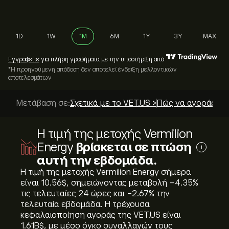
1D
1W
1M
6M
1Y
3Y
MAX
Εγγραφείτε
για πλήρη γραφήματα με την υποστήριξη από
*Η προηγούμενη απόδοση δεν αποτελεί ένδειξη μελλοντικών
αποτελεσμάτων
Μετάβαση σε:
Σχετικά με το VET.US >
Πώς να αγοράσετε
Η τιμή της μετοχής Vermilion
Energy
βρίσκεται σε πτώση
i
αυτή την εβδομάδα.
Η τιμή της μετοχής Vermilion Energy σήμερα
είναι 10.56‎$‎, σημειώνοντας μεταβολή ‎-4.35‎%
τις τελευταίες 24 ώρες και ‎-2.67‎% την
τελευταία εβδομάδα. Η τρέχουσα
κεφαλαιοποίηση αγοράς της VET.US είναι
1.61B‎$‎, με μέσο όγκο συναλλαγών τους