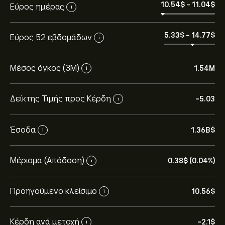
10.54‎$‎
-
11.04‎$‎
Εύρος ημέρας
i
5.33‎$‎
-
14.77‎$‎
Εύρος 52 εβδομάδων
i
Μέσος όγκος (3Μ)
1.54M
i
Δείκτης Τιμής προς Κέρδη
-5.03
i
Έσοδα
1.36B‎$‎
i
Η τρέχουσα τιμή του VET.US είναι 10.56‎$‎.
Μέρισμα (Απόδοση)
0.38‎$‎ (0.04%)
i
Οι αναλυτές προσφέρουν προβλέψεις για το
Vermilion Energy με βάση τις τάσεις της αγοράς, τις
Προηγούμενο κλείσιμο
10.56‎$‎
i
οικονομικές αναφορές και την αναμενόμενη
ανάπτυξη. Δείτε την πιο πρόσφατη πρόβλεψη για τις
Κέρδη ανά μετοχή
-2.1‎$‎
μελλοντικές διακυμάνσεις της τιμής.
i