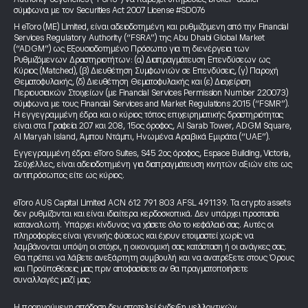
σύμφωνα με τον Securities Act 2007 License #SD076
Η eToro (ME) Limited, είναι αδειοδοτημένη και ρυθμιζόμενη από την Financial
Services Regulatory Authority (“FSRA”) της Abu Dhabi Global Market
(“ADGM”) ως Εξουσιοδοτημένο Πρόσωπο για τη διενέργεια των
Ρυθμιζόμενων Δραστηριοτήτων: (α) Διαπραγμάτευση Επενδύσεων ως
Κύριος (Matched), (β) Διευθέτηση Συμφωνιών σε Επενδύσεις, (γ) Παροχή
Θεματοφυλακής, (δ) Διευθέτηση Θεματοφυλακής και (ε) Διαχείριση
Περιουσιακών Στοιχείων (με Financial Services Permission Number 220073)
σύμφωνα με τους Financial Services and Market Regulations 2015 (“FSMR”).
Η εγγεγραμμένη έδρα και ο κύριος τόπος επιχειρηματικής δραστηριότητας
είναι στα Γραφεία 207 και 208, 15ος όροφος, Al Sarab Tower, ADGM Square,
Al Maryah Island, Άμπου Ντάμπι, Ηνωμένα Αραβικά Εμιράτα (“UAE”).
Εγγεγραμμένη έδρα: eToro Suites, S45 2ος όροφος, Espace Building, Victoria,
Σεϋχέλλες, είναι αδειοδοτημένη για διαπραγμάτευση κινητών αξιών είτε ως
αντιπρόσωπος είτε ως κύριος.
eToro AUS Capital Limited ACN 612 791 803 AFSL 491139. Τα crypto assets
δεν ρυθμίζονται και είναι ιδιαίτερα κερδοσκοπικά. Δεν υπάρχει προστασία
καταναλωτή. Υπάρχει κίνδυνος να χάσετε όλο το κεφάλαιό σας. Αυτές οι
πληροφορίες είναι γενικής φύσεως και έχουν ετοιμαστεί χωρίς να
λαμβάνονται υπόψη οι στόχοι, η οικονομική σας κατάσταση ή οι ανάγκες σας.
Θα πρέπει να λάβετε ανεξάρτητη συμβουλή και να ανατρέξετε στους Όρους
και Προϋποθέσεις μας πριν αποφασίσετε αν θα πραγματοποιήσετε
συναλλαγές μαζί μας.
Η προηγούμενη απόδοση δεν αποτελεί ένδειξη μελλοντικών