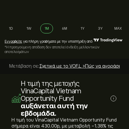
1D
1W
1M
6M
1Y
3Y
MAX
Εγγραφείτε
για πλήρη γραφήματα με την υποστήριξη από
*Η προηγούμενη απόδοση δεν αποτελεί ένδειξη μελλοντικών
αποτελεσμάτων
Μετάβαση σε:
Σχετικά με το VOF.L >
Πώς να αγοράσετε; 
Η τιμή της μετοχής
VinaCapital Vietnam
Opportunity Fund
i
αυξάνεται αυτή την
εβδομάδα.
Η τιμή του VinaCapital Vietnam Opportunity Fund
σήμερα είναι 430.00‎p‎, με μεταβολή ‎-1.38‎% τις