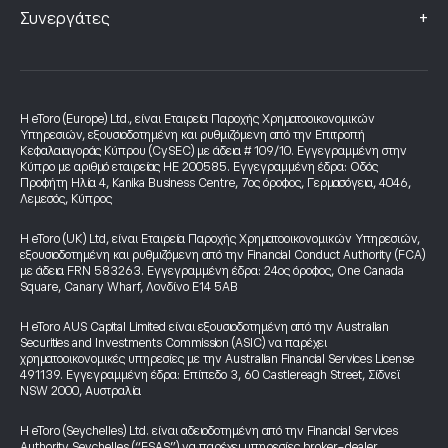
+
Συνεργάτες
Η eToro (Europe) Ltd., είναι Εταιρεία Παροχής Χρηματοοικονομικών
Υπηρεσιών, εξουσιοδοτημένη και ρυθμιζόμενη από την Επιτροπή
Κεφαλαιαγοράς Κύπρου (CySEC) με άδεια # 109/10. Εγγεγραμμένη στην
Κύπρο με αριθμό εταιρείας HE 200585. Εγγεγραμμένη έδρα: Οδός
Προφήτη Ηλία 4, Kanika Business Centre, 7ος όροφος, Γερμασόγεια, 4046,
Λεμεσός, Κύπρος
Η eToro (UK) Ltd, είναι Εταιρεία Παροχής Χρηματοοικονομικών Υπηρεσιών,
εξουσιοδοτημένη και ρυθμιζόμενη από την Financial Conduct Authority (FCA)
με άδεια FRN 583263. Εγγεγραμμένη έδρα: 24ος όροφος, One Canada
Square, Canary Wharf, Λονδίνο E14 5AB
Η eToro AUS Capital Limited είναι εξουσιοδοτημένη από την Australian
Securities and Investments Commission (ASIC) να παρέχει
χρηματοοικονομικές υπηρεσίες με την Australian Financial Services License
491139. Εγγεγραμμένη έδρα: Επίπεδο 3, 60 Castlereagh Street, Σίδνεϊ
NSW 2000, Αυστραλία
Η eToro (Seychelles) Ltd. είναι αδειοδοτημένη από την Financial Services
Authority Seychelles (“FSAS”) να παρέχει υπηρεσίες broker-dealer