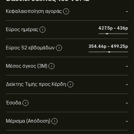
Κεφαλαιοποίηση αγοράς
-
i
427.5‎p‎
-
436‎p‎
Εύρος ημέρας
i
354.46‎p‎
-
499.25‎p‎
Εύρος 52 εβδομάδων
i
Μέσος όγκος (3Μ)
-
i
Δείκτης Τιμής προς Κέρδη
-
i
Έσοδα
-
i
Μέρισμα (Απόδοση)
-
i