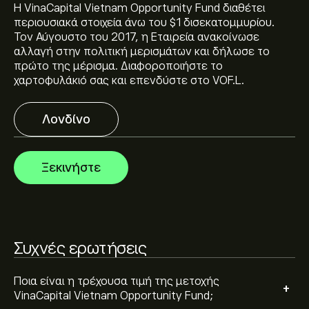
Η τρέχουσα τιμή του VOF.L είναι 430.00‎p‎.
Η VinaCapital Vietnam Opportunity Fund διαθέτει
περιουσιακά στοιχεία άνω του $1 δισεκατομμυρίου.
Τον Αύγουστο του 2017, η Εταιρεία ανακοίνωσε
αλλαγή στην πολιτική μερισμάτων και δήλωσε το
Οι αναλυτές προσφέρουν προβλέψεις για το
πρώτο της μέρισμα. Διαφοροποιήστε το
VinaCapital Vietnam Opportunity Fund με βάση τις
χαρτοφυλάκιό σας και επενδύστε στο VOF.L.
τάσεις της αγοράς, τις οικονομικές αναφορές και την
αναμενόμενη ανάπτυξη. Δείτε την πιο πρόσφατη
Λονδίνο
πρόβλεψη για τις μελλοντικές διακυμάνσεις της
Η κεφαλαιοποίηση αγοράς του VinaCapital Vietnam
τιμής.
Opportunity Fund είναι (Τα δεδομένα δεν είναι
διαθέσιμα αυτή τη στιγμή)
Ξεκινήστε
Συχνές ερωτήσεις
Ποια είναι η τρέχουσα τιμή της μετοχής
+
VinaCapital Vietnam Opportunity Fund;