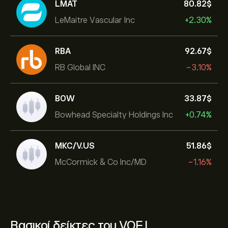
LMAT
80.82‎$‎
LeMaitre Vascular Inc
+2.30%
RBA
92.67‎$‎
RB Global INC
-3.10%
BOW
33.87‎$‎
Bowhead Specialty Holdings Inc
+0.74%
MKC/V.US
51.86‎$‎
McCormick & Co Inc/MD
-1.16%
Βασικοί δείκτες του VOF.L