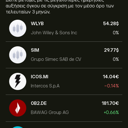
Δείτε μετοχές με τις μεγαλύτερες ημερήσιες
αυξήσεις όγκου σε σύγκριση με τον μέσο όρο των
τελευταίων 3 μηνών.
WLYB
54.28‎$‎
John Wiley & Sons Inc
0%
SIM
29.77‎$‎
Grupo Simec SAB de CV
0%
ICOS.MI
14.04‎€‎
Intercos S.p.A
-0.14%
0B2.DE
181.70‎€‎
BAWAG Group AG
+0.66%