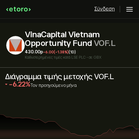
Σύνδεση
VinaCapital Vietnam
Opportunity Fund
VOF.L
430.00‎p‎
-6.00
(-1.38%)
(1D)
Καθυστερημένες τιμές κατά
LSE PLC
•
σε GBX
Διάγραμμα τιμής μετοχής VOF.L
‎-6.22‎
Τον προηγούμενο μήνα