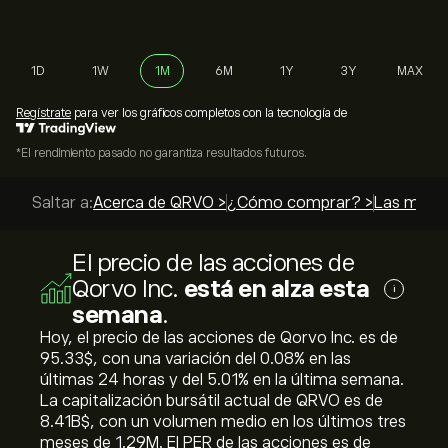
1D
1W
1M
6M
1Y
3Y
MAX
Regístrate
para ver los gráficos completos con la tecnología de
*El rendimiento pasado no garantiza resultados futuros.
Saltar a:
Acerca de QRVO >
¿Cómo comprar? >
Las mejor
El precio de las acciones de
Qorvo Inc.
está en alza esta
i
semana
.
Hoy, el precio de las acciones de Qorvo Inc. es de
95.33‎$‎, con una variación del ‎0.08‎% en las
últimas 24 horas y del ‎5.01‎% en la última semana.
La capitalización bursátil actual de QRVO es de
8.41B‎$‎, con un volumen medio en los últimos tres
meses de 1.29M. El PER de las acciones es de