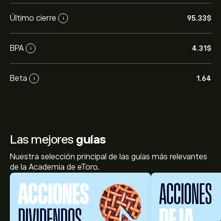
Último cierre
95.33‎$‎
i
BPA
4.31‎$‎
i
Beta
1.64
i
Las mejores
guías
Nuestra selección principal de las guías más relevantes
de la Academia de eToro.