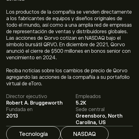
Los productos de la compañía se venden directamente
a los fabricantes de equipos y diseños originales de
todo el mundo, así como a una amplia red de empresas
de representación de ventas y distribuidores globales.
Las acciones de Qorvo cotizan en NASDAQ bajo el
símbolo bursátil QRVO. En diciembre de 2021, Qorvo
anunció el cierre de $500 millones en bonos senior con
vencimiento en 2024.
Reciba noticias sobre los cambios de precio de Qorvo
El precio actual de las acciones de QRVO es de 95.33‎$‎.
agregando las acciones de la compañía a su portafolio
virtual de eToro.
Director ejecutivo
Empleados
El precio medio objetivo para las acciones de Qorvo Inc.
Robert A. Bruggeworth
5.2K
es de 95.33‎$‎.
Regístrate
en eToro para conocer los
Fundada en
Sede central
precios objetivo y las previsiones de los analistas.
2013
Greensboro, North
Carolina, US
Las previsiones de los analistas para las acciones de
Tecnología
NASDAQ
Qorvo Inc. se basan en las tendencias del mercado, los