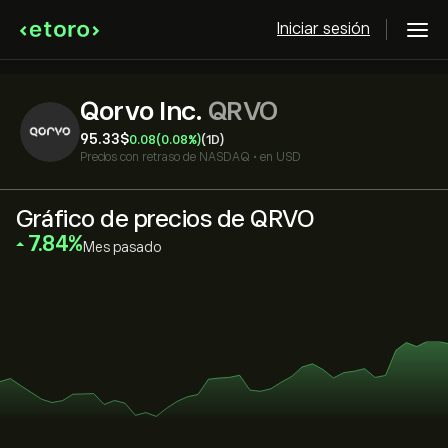
Iniciar sesión
Qorvo Inc.
QRVO
95.33‎$‎
0.08
(0.08%)
(1D)
Precios con retraso de
NASDAQ
•
en USD
Gráfico de precios de QRVO
‎7.84‎
Mes pasado