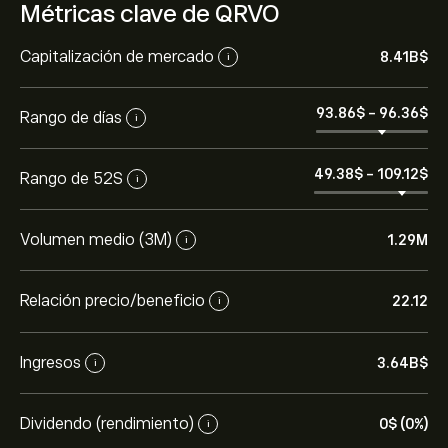
Métricas clave de QRVO
Capitalización de mercado
8.41B‎$‎
i
93.86‎$‎
-
96.36‎$‎
Rango de días
i
49.38‎$‎
-
109.12‎$‎
Rango de 52S
i
Volumen medio (3M)
1.29M
i
Relación precio/beneficio
22.12
i
Ingresos
3.64B‎$‎
i
Dividendo (rendimiento)
0‎$‎ (0%)
i