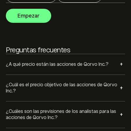
estados financieros y el crecimiento previsto. Consulta
las previsiones más recientes para conocer la evolución
La capitalización bursátil de Qorvo Inc. se sitúa en
Empezar
futura de los precios.
8.41B‎$‎
Basado en las recomendaciones de 7 analistas para
QRVO en los últimos 3 meses, el consenso general es
Preguntas frecuentes
Mantenga.
+
¿A qué precio están las acciones de Qorvo Inc.?
¿Cuál es el precio objetivo de las acciones de Qorvo
+
Inc.?
¿Cuáles son las previsiones de los analistas para las
+
acciones de Qorvo Inc.?