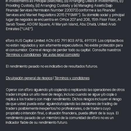
in Investments as Principal (Matched), (b) Arranging Deals in Investments, (c)
Providing Custody, (d) Arranging Custody y (e) Managing Assets (bajo
Financial Services Permission Number 220073) conforme a las Financial
Services and Market Regulations 2015 (“FSMR”). Su domicilio social y principal
lugar de negocios se encuentra en Office 207 and 208, 15th Floor Floor, Al
Sarab Tower, ADGM Square, Al Maryah Island, Abu Dhabi, United Arab
Emirates (“UAE”).
eToro AUS Capital Limited ACN 612 791 803 AFSL 491139. Los criptoactivos
no están regulados y son altamente especulativos. No existe protección para
el consumidor. Corre el riesgo de perder todo su capital. Consulte nuestros
Términos y condiciones
.
Ver aviso legal completo
El rendimiento pasado no es indicativo de resultados futuros.
Divulgación general de riesgos
|
Términos y condiciones
Operar con eToro siguiendo y/o copiando o replicando las operaciones de otros
traders implica un alto nivel de riesgo, incluso cuando se sigue y/o copia o
replica a los traders con mejor rendimiento. Dichos riesgos incluyen el riesgo
de que usted pueda estar siguiendo/copiando las decisiones de trading de
traders posiblemente inexpertos/no profesionales, o de traders cuyo
propósito o intención final, o situación financiera, pueda diferir de la suya. El
rendimiento pasado de un miembro de la comunidad de eToro no es un
indicador fiable de su rendimiento futuro.