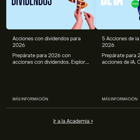
Acciones con dividendos para
5 Acciones de ia 
2026
2026
Prepárate para 2026 con
Prepárate para 
acciones con dividendos. Explora
acciones de IA. 
el potencial de J&J, Chevron,
potencial de Br
Coca Cola, Verizon, P&G y
ASML, AMD, SMCI
McDonald’s con el análisis
los análisis expe
experto de eToro.
MÁS INFORMACIÓN
MÁS INFORMACIÓN
Ir a la Academia >