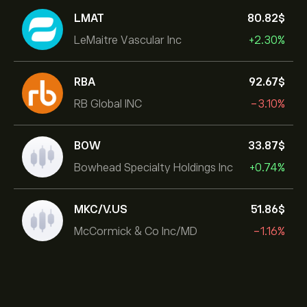
LMAT
80.82‎$‎
LeMaitre Vascular Inc
+2.30%
RBA
92.67‎$‎
RB Global INC
-3.10%
BOW
33.87‎$‎
Bowhead Specialty Holdings Inc
+0.74%
MKC/V.US
51.86‎$‎
McCormick & Co Inc/MD
-1.16%