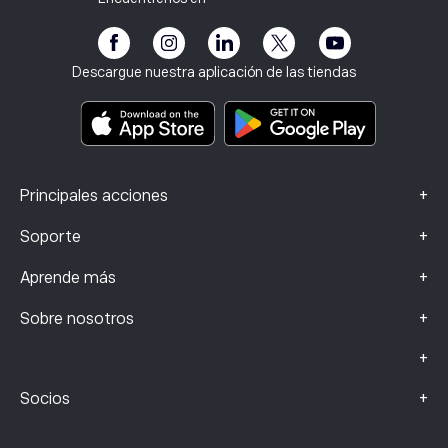
eToro Academia
Programa de afiliados
Accesibilidad
Divulgación de riesgos
Club eToro
Aviso legal
Términos y condiciones
Seguro de inversión
Descargue nuestra aplicación de las tiendas
Documentos de información clave
Smart Portfolios
Datos de reclamaciones (clientes de la FCA)
+
Principales acciones
+
Soporte
+
Aprende más
+
Sobre nosotros
+
+
Socios