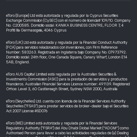
eToro (Europe) Ltd está autorizada y regulada por la Cyprus Securities
Exchange Commission (CySEC) con el número de licencia# 109/10. Company
No. C200585. Domicilio social: KANIKA BUSINESS CENTRE, FLOOR 7, 4
Profiti Ilia Germasogeia, 4046 Cyprus
eToro (UK) Ltd está autorizada y regulada por la Financial Conduct Authority
(FCA) para servicios relacionados con inversiones, con Firm Reference
Number: 583263. Registrada en Inglaterra bajo Company No. 07973792.
Domicilio social: 24th floor, One Canada Square, Canary Wharf, London E14
5AB, England.
eToro AUS Capital Limited está regulada por la Australian Securities &
Investments Commission (ASIC) para la prestación de servicios y productos
financieros. Australian Financial Services Licence number: 491139. Registered
Office: Level 3, 60 Castlereagh Street, Sydney NSW 2000, Australia
eToro (Seychelles) Ltd. cuenta con licencia de la Financial Services Authority
Seychelles ("FSAS") para prestar servicios de broker-dealer bajo el Securities
Act 2007 License #SD076
eToro (ME) Limited está autorizada y regulada por la Financial Services
Regulatory Authority ("FSRA") del Abu Dhabi Global Market (“ADGM”) como
Authorised Person para llevar a cabo las actividades reguladas de (a) Dealing