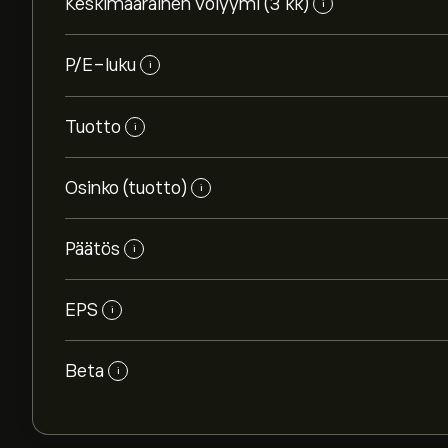
Keskimääräinen volyymi (3 kk)
i
P/E-luku
i
Tuotto
i
Osinko (tuotto)
i
Päätös
i
EPS
i
Beta
i