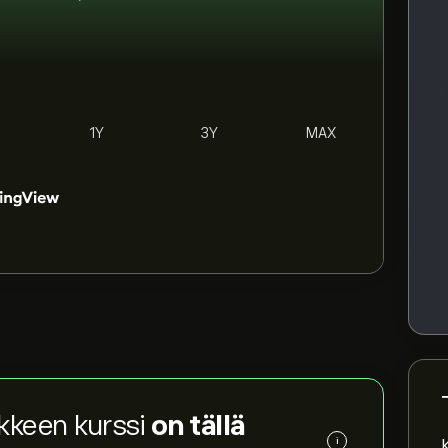
1Y
3Y
MAX
kkeen kurssi
on tällä
i