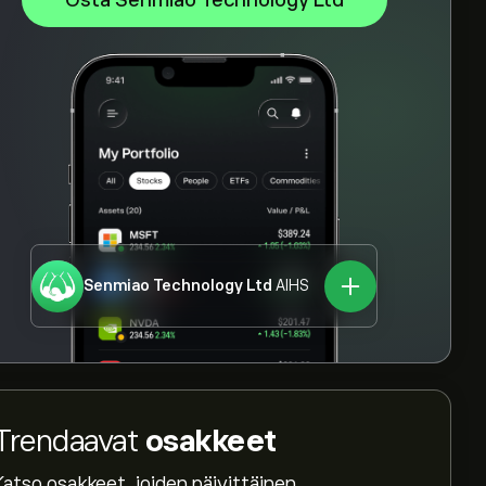
Osta Senmiao Technology Ltd
Senmiao Technology Ltd
AIHS
Trendaavat
osakkeet
Katso osakkeet, joiden päivittäinen