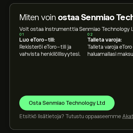
Miten voin
ostaa Senmiao Tech
Voit ostaa instrumenttia Senmiao Technology L
01
02
Luo eToro-tili:
Talleta varoja:
Rekisteröi eToro-tili ja
Talleta varoja eToro-
vahvista henkilöllisyytesi.
haluamallasi maksut
Osta Senmiao Technology Ltd
Etsitkö lisätietoja? Tutustu oppaaseemme
Aka