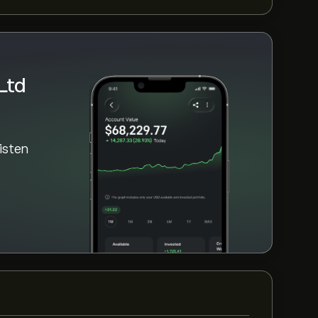
Ltd
aisten