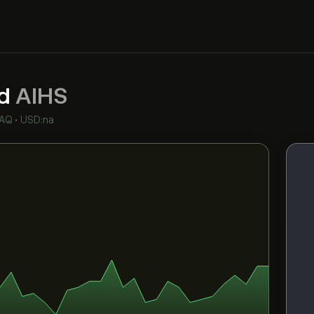
td
AIHS
AQ
•
USD:na