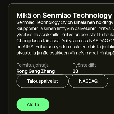
Mikä on
Senmiao Technology 
Senmiao Technology Oy on kiinalainen holdingyht
kauppoihin ja siihen liittyviin palveluihin. Yrity
yksityisille asiakkaille. Yritys on perustettu tou
Osakkeen AIHS hinta tänään on 1.43‎$‎.
Chengdussa Kiinassa. Yritys on osa NASDAQ CM
on AIHS. Yrityksen yhden osakkeen hinta joulukuu
sivustolla ja näe osakkeen viimeisimmät hintapä
Keskihinta osakkeelle Senmiao Technology Ltd o
asiantuntijoiden ennusteet ja hintatavoitteet.
Toimitusjohtaja
Työntekijät
Rong Gang Zhang
28
Asiantuntijoiden ennusteet Senmiao Technolog
markkinatrendeihin, talousraportteihin ja odot
Talouspalvelut
NASDAQ
ennusteet tulevaisuuden hintamuutoksille.
Instrumentin Senmiao Technology Ltd markkina
Aloita