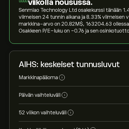
viikolla nousussa.
Senmiao Technology Ltd osakekurssi tänään 1.43
viimeisen 24 tunnin aikana ja ‎8.33‎% viimeisen
markkina-arvo on 20.82M‎$‎, 163204.63 ollessa
Osakkeen P/E-luku on -0.76 ja sen osinkotuotto
AIHS: keskeiset tunnusluvut
Markkinapääoma
i
Päivän vaihteluväli
i
52 viikon vaihteluväli
i