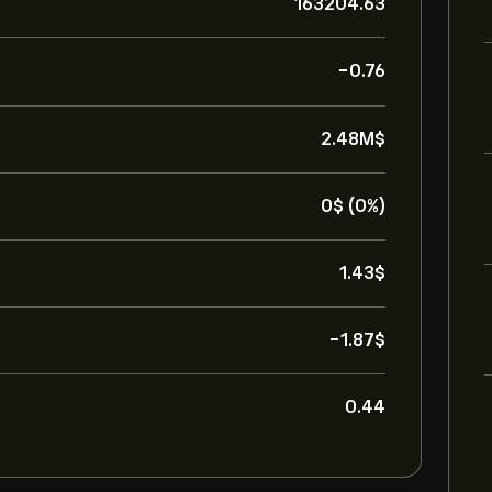
163204.63
-0.76
2.48M‎$‎
0‎$‎ (0%)
1.43‎$‎
-1.87‎$‎
0.44