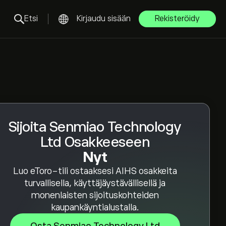
Etsi
Kirjaudu sisään
Rekisteröidy
Sijoita Senmiao Technology
Ltd Osakkeeseen
Nyt
Luo eToro-tili ostaaksesi AIHS osakkeita
turvallisella, käyttäjäystävällisellä ja
monenlaisten sijoituskohteiden
kaupankäyntialustalla.