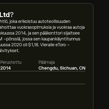
Ltd
?
iö, joka erikoistuu autoteollisuuden
s rahoittaa vuokrasopimuksia ja vuokraa autoja
kokuussa 2014, ja sen pääkonttori sijaitsee
 -pörssiä, jossa sen kaupankäyntitunnus
ssa 2020 oli $1,18. Vieraile eToro -
ivitykset.
n 1.43‎$‎.
Luo tili
eToroon saadaksesi
Perustettu
Päämaja
2014
Chengdu, Sichuan, CN
y Ltd osakkeelle perustuen
ettuun kasvuun. Katso viimeisimmät
-arvo on 20.82M‎$‎