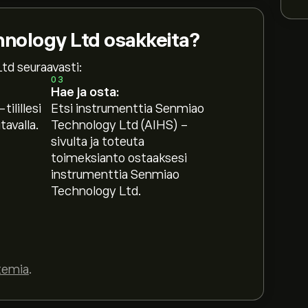
nology Ltd osakkeita?
td seuraavasti:
03
Hae ja osta:
tilillesi
Etsi instrumenttia Senmiao
avalla.
Technology Ltd (AIHS) -
sivulta ja toteuta
toimeksianto ostaaksesi
instrumenttia Senmiao
Technology Ltd.
temia
.