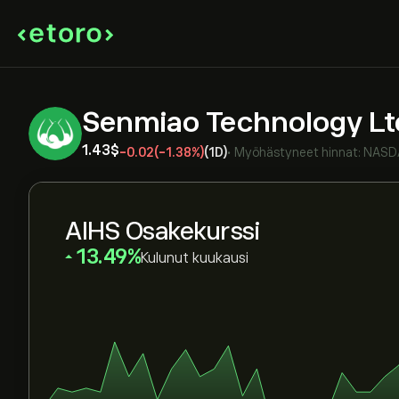
Senmiao Technology L
1.43‎$‎
-0.02
(-1.38%)
(1D)
•
Myöhästyneet hinnat:
NASD
AIHS Osakekurssi
‎13.49‎
Kulunut kuukausi