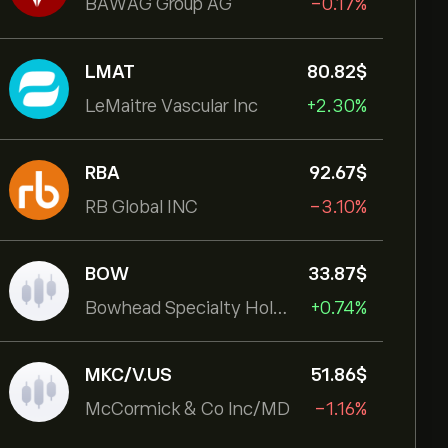
BAWAG Group AG
-0.17%
LMAT
80.82‎$‎
LeMaitre Vascular Inc
+2.30%
RBA
92.67‎$‎
RB Global INC
-3.10%
BOW
33.87‎$‎
Bowhead Specialty Holdings Inc
+0.74%
MKC/V.US
51.86‎$‎
McCormick & Co Inc/MD
-1.16%