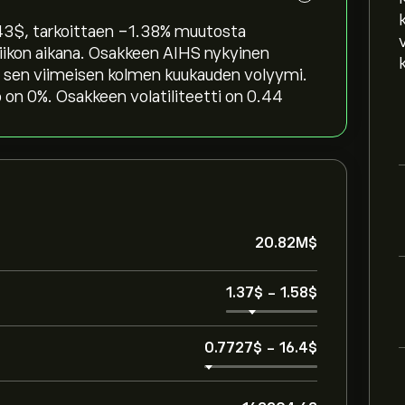
‎$‎, tarkoittaen ‎-1.38‎% muutosta
 viikon aikana. Osakkeen AIHS nykyinen
 sen viimeisen kolmen kuukauden volyymi.
 on 0%. Osakkeen volatiliteetti on 0.44
20.82M‎$‎
1.37‎$‎
-
1.58‎$‎
0.7727‎$‎
-
16.4‎$‎