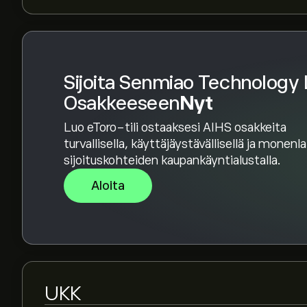
Sijoita Senmiao Technology 
Osakkeeseen
Nyt
Luo eToro-tili ostaaksesi AIHS osakkeita
turvallisella, käyttäjäystävällisellä ja monenl
sijoituskohteiden kaupankäyntialustalla.
Aloita
UKK