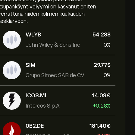
kaupankäyntivolyymi on kasvanut eniten
verrattuna niiden kolmen kuukauden
keskiarvoon.
WLYB
54.28‎$‎
John Wiley & Sons Inc
0%
SIM
29.77‎$‎
Grupo Simec SAB de CV
0%
ICOS.MI
14.08‎€‎
Intercos S.p.A
+0.28%
0B2.DE
181.40‎€‎