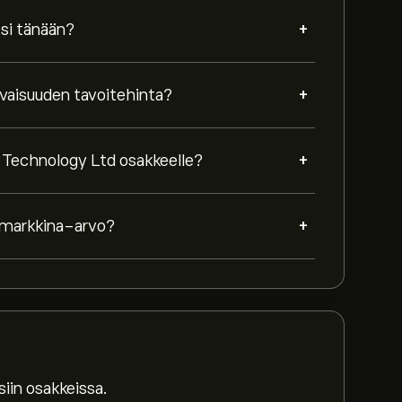
+
si tänään?
+
vaisuuden tavoitehinta?
+
 Technology Ltd osakkeelle?
+
 markkina-arvo?
iin osakkeissa.