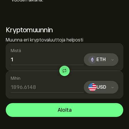
vuoden aikana.
Kryptomuunnin
Muunna eri kryptovaluuttoja helposti
Mistä
ETH
Mihin
USD
Aloita