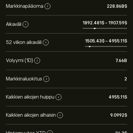
Markkinapääoma
228.86B‎$‎
i
1892.481‎$‎
-
1907.59‎$‎
Aikaväli
i
1505.43‎$‎
-
4955.11‎$‎
52 viikon aikaväli
i
Volyymi (1D)
7.66B
i
Markkinaluokitus
2
i
Kaikkien aikojen huippu
4955.11‎$‎
i
Kaikkien aikojen alhaisin
9.0992‎$‎
i