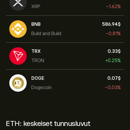
XRP
-1.62%
BNB
586.94‎$‎
Build and Build
-0.81%
TRX
0.33‎$‎
TRON
+0.25%
DOGE
0.07‎$‎
Dogecoin
-0.03%
ETH: keskeiset tunnusluvut