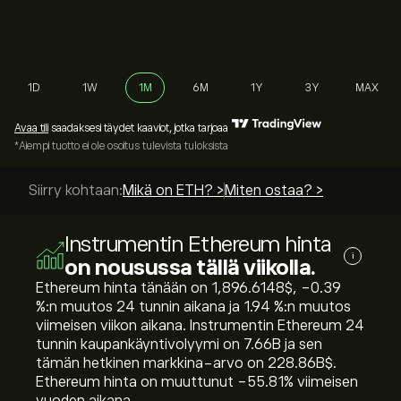
1D
1W
1M
6M
1Y
3Y
MAX
Avaa tili
saadaksesi täydet kaaviot, jotka tarjoaa
*Aiempi tuotto ei ole osoitus tulevista tuloksista
Siirry kohtaan:
Mikä on ETH? >
Miten ostaa? >
Instrumentin Ethereum hinta
i
on nousussa tällä viikolla.
Ethereum hinta tänään on 1,896.6148‎$‎, ‎-0.39‎
%:n muutos 24 tunnin aikana ja ‎1.94‎ %:n muutos
viimeisen viikon aikana. Instrumentin Ethereum 24
tunnin kaupankäyntivolyymi on 7.66B ja sen
tämän hetkinen markkina-arvo on 228.86B‎$‎.
Ethereum hinta on muuttunut ‎-55.81‎% viimeisen