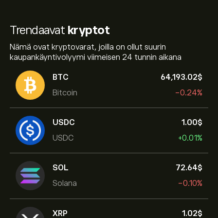
Trendaavat
kryptot
Nämä ovat kryptovarat, joilla on ollut suurin
kaupankäyntivolyymi viimeisen 24 tunnin aikana
BTC
64,193.02‎$‎
Bitcoin
-0.24%
USDC
1.00‎$‎
USDC
+0.01%
SOL
72.64‎$‎
Solana
-0.10%
XRP
1.02‎$‎