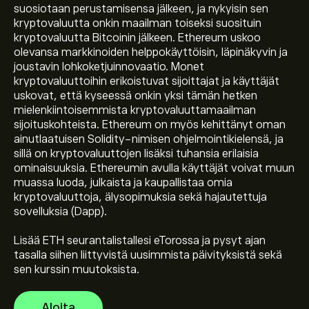
suosiotaan perustamisensa jälkeen, ja nykyisin sen
kryptovaluutta onkin maailman toiseksi suosituin
kryptovaluutta Bitcoinin jälkeen. Ethereum uskoo
olevansa markkinoiden helppokäyttöisin, läpinäkyvin ja
joustavin lohkoketjuinnovaatio. Monet
kryptovaluuttoihin erikoistuvat sijoittajat ja käyttäjät
uskovat, että kyseessä onkin yksi tämän hetken
mielenkiintoisemmista kryptovaluuttamaailman
sijoituskohteista. Ethereum on myös kehittänyt oman
Instrumentin ETH tämänhetkinen hinta on 1,896.6148‎$‎
ainutlaatuisen Solidity-nimisen ohjelmointikielensä, ja
sillä on kryptovaluuttojen lisäksi tuhansia erilaisia
ominaisuuksia. Ethereumin avulla käyttäjät voivat muun
Instrumentin Ethereum markkina-arvo on 228.86B‎$‎
muassa luoda, julkaista ja kaupallistaa omia
kryptovaluuttoja, älysopimuksia sekä hajautettuja
sovelluksia (Dapp).
Instrumentin Ethereum kaikkien aikojen huippu on
Lisää ETH seurantalistallesi eTorossa ja pysyt ajan
4,955.1100‎$‎
tasalla siihen liittyvistä uusimmista päivityksistä sekä
sen kurssin muutoksista.
Instrumentin Ethereum 24 tunnin kaupankäyntimäärä
Aloita