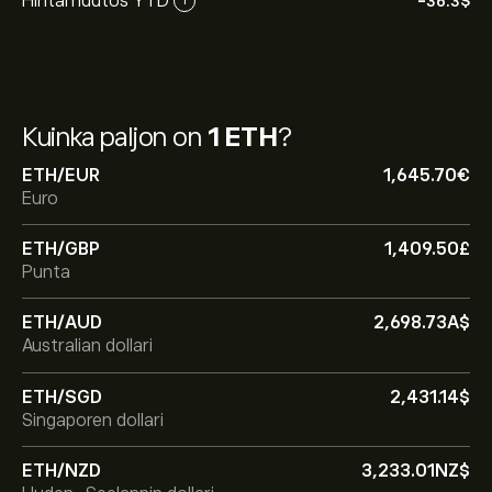
Hintamuutos YTD
-36.3‎$‎
i
Kuinka paljon on
1 ETH
?
ETH/EUR
1,645.70‎€‎
Euro
ETH/GBP
1,409.50‎£‎
Punta
ETH/AUD
2,698.73‎A$‎
Australian dollari
ETH/SGD
2,431.14‎$‎
Singaporen dollari
ETH/NZD
3,233.01‎NZ$‎