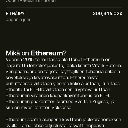
Uuden-Seelannin dollari
ETH/JPY
300,346.02‎¥‎
Japanin jeni
Mikä on
Ethereum
?
Vuonna 2015 toimintansa aloittanut Ethereum on
hajautettu lohkoketjualusta, jonka kehitti Vitalik Buterin.
Sen päämäärä on tarjota käyttäjilleen tuhansia erilaisia
sovelluksia ja kryptovaluuttaa. Ethereumista
puhuttaessa viitataan yleensä koko alustaan, kun taas
Etherillä tai ETH:lla viitataan sen kryptovaluuttaan.
Ethereumin virallinen kaupankäyntitunnus on ETH.
Ethereumin pääkonttori sijaitsee Sveitsin Zugissa, ja
sillä on myös konttori Saksassa.
Ethereum saatiin alunperin käyttöön joukkorahoituksen
avulla. Tämä lohkoketjualusta kasvatti nopeasti