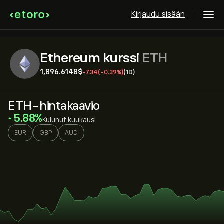
Kirjaudu sisään
Ethereum kurssi
ETH
1,896.6148‎$‎
-7.34
(-0.39%)
(1D)
ETH-hintakaavio
‎5.88‎
Kulunut kuukausi
EUR
GBP
AUD