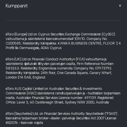
+
Kumppanit
eToro (Europe) Ltd on Cyprus Securities Exchange Commissionin (CySEC)
valtuuttama ja sääntelemä lisenssinumerolla# 109/10. Company No.
C200585. Rekisteröity toimipaikka: KANIKA BUSINESS CENTRE, FLOOR 7, 4
Profiti Ilia Germasogeia, 4046 Cyprus
eToro (UK) Ltd on Financial Conduct Authorityn (FCA) valtuuttama ja
sääntelemä sijoituksiin liittyvien palvelujen osalta, Firm Reference Number:
583263. Rekisteröity Englannissa numerolla Company No. 07973792.
Rekisteröity toimipaikka: 24th floor, One Canada Square, Canary Wharf,
London E14 5AB, England.
eToro AUS Capital Limited on Australian Securities & Investments
Commissionin (ASIC) sääntelemä rahoituspalvelujen ja -tuotteiden tarjoamisen
osalta. Australian Financial Services Licence number: 491139. Registered
Office: Level 3, 60 Castlereagh Street, Sydney NSW 2000, Australia
eToro (Seychelles) Ltd. on Financial Services Authority Seychellesin ("FSAS")
lisensoima tarjoamaan broker-dealer-palveluja Securities Act 2007 License
#SD076 -lisenssin nojalla