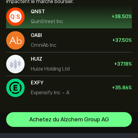
impactent le marché boursier.
QNST
+
38.50
%
QuinStreet Inc
OABI
+
37.50
%
OmniAb Inc
HUIZ
+
37.18
%
Huize Holding Ltd
EXFY
+
35.86
%
Expensify Inc - A
Achetez du Alzchem Group AG
Celestica Inc
Apple
Centre d’aide