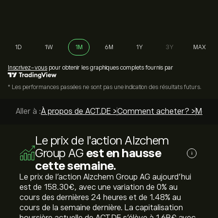
1D
1W
1M
6M
1Y
3Y
MAX
Inscrivez-vous
pour obtenir les graphiques complets fournis par
* Les performances passées ne sont pas une indication des résultats futurs.
Aller à :
À propos de ACT.DE >
Comment acheter? >
Meille
Le prix de l'action Alzchem
Group AG
est en hausse
i
cette semaine.
Le prix de l'action Alzchem Group AG aujourd'hui
est de 158.30‎€‎, avec une variation de ‎0‎% au
cours des dernières 24 heures et de ‎1.48‎% au
cours de la semaine dernière. La capitalisation