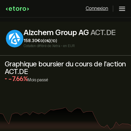
Connexion
Alzchem Group AG
ACT.DE
158.30‎€‎
0
(0%)
(1D)
Cotation différé de
Xetra
•
en EUR
Graphique boursier du cours de l'action
ACT.DE
‎-7.66‎
Mois passé