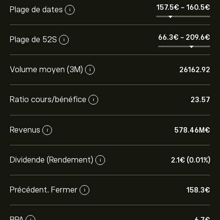
157.5‎€‎
-
160.5‎€‎
Plage de dates
i
66.3‎€‎
-
209.6‎€‎
Plage de 52S
i
Volume moyen (3M)
26162.92
i
Ratio cours/bénéfice
23.57
i
Revenus
578.46M‎€‎
i
Dividende (Rendement)
2.1‎€‎ (0.01%)
i
Précédent. Fermer
158.3‎€‎
i
BPA
i