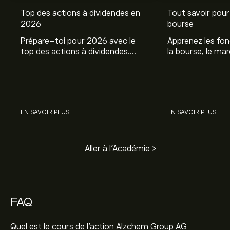
Top des actions à dividendes en
Tout savoir pour 
Le prix actuel de l'action ACT.DE est de 158.30‎€‎.
2026
bourse
Prépare-toi pour 2026 avec le
Apprenez les fo
top des actions à dividendes.
la bourse, le ma
Le prix cible moyen pour l'action Alzchem Group AG est
Explore le potentiel de Coca Cola,
et profitez de c
de 158.30‎€‎.
Inscrivez-vous
sur eToro pour obtenir des
Engie, et autres avec eToro.
commencer à inv
prévisions détaillées des analystes et les prix cibles.
sur les différent
Les analystes offrent des prévisions pour l'action
Alzchem Group AG en se basant sur les tendances du
EN SAVOIR PLUS
EN SAVOIR PLUS
marché, les rapports financiers et la croissance
anticipée. Découvrez les dernières prévisions pour les
mouvements de prix futurs.
La capitalisation boursière de Alzchem Group AG est de
Aller à l'Académie >
1.6B‎€‎
FAQ
Quel est le cours de l'action Alzchem Group AG