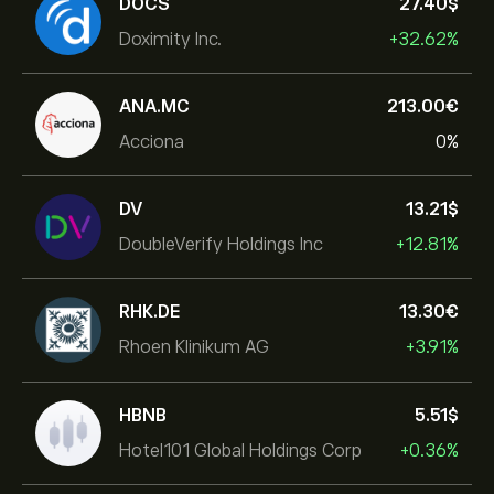
DOCS
27.40‎$‎
Doximity Inc.
+32.62%
ANA.MC
213.00‎€‎
Acciona
0%
DV
13.21‎$‎
DoubleVerify Holdings Inc
+12.81%
RHK.DE
13.30‎€‎
Rhoen Klinikum AG
+3.91%
HBNB
5.51‎$‎
Hotel101 Global Holdings Corp
+0.36%