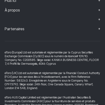
+
Plus ici
+
À propos
+
+
Partenaires
eToro (Europe) Ltd est autorisée et réglementée par la Cyprus Securities
Exchange Commission (CySEC) sous le numéro de licence# 109/10.
Company No. C200585. Siège social: KANIKA BUSINESS CENTRE, FLOOR
7, 4 Profiti Ilia Germasogeia, 4046 Cyprus
eToro (UK) Ltd est autorisée et réglementée par la Financial Conduct Authority
(FCA) pour les services liés à l’investissement, avec le Firm Reference
Number: 583263. Enregistrée en Angleterre sous le Company No.
07973792. Siège social: 24th floor, One Canada Square, Canary Wharf,
London E14 5AB, England.
eToro AUS Capital Limited est réglementée par l’Australian Securities &
Investments Commission (ASIC) pour la fourniture de services et produits