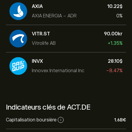
AXIA
10.22‎$‎
AXIA ENERGIA - ADR
0%
VITR.ST
90.00‎kr‎
Vitrolife AB
+1.35%
INVX
28.10‎$‎
Innovex International Inc
-8.47%
Indicateurs clés de ACT.DE
Capitalisation boursière
1.6B‎€‎
i