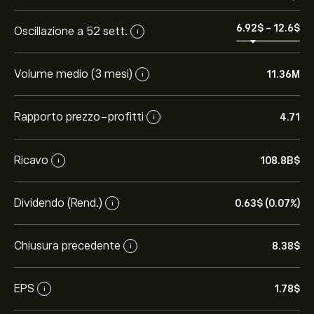
6.92‎$‎
-
12.6‎$‎
Oscillazione a 52 sett.
i
Volume medio (3 mesi)
11.36M
i
Rapporto prezzo-profitti
4.71
i
Ricavo
108.8B‎$‎
i
Dividendo (Rend.)
0.63‎$‎ (0.07%)
i
Chiusura precedente
8.38‎$‎
i
EPS
1.78‎$‎
i