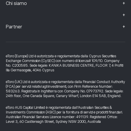
+
Chi siamo
+
+
Partner
eToro (Europe) Ltd è autorizzata e regolamentata dalla Cyprus Securities
Exchange Commission (CySEC) con numero di licenza# 109/10. Company
No. C200585. Sede legale: KANIKA BUSINESS CENTRE, FLOOR 7, 4 Profiti
Ilia Germasogeia, 4046 Cyprus
eToro (UK) Ltd è autorizzata e regolamentata dalla Financial Conduct Authority
(FCA) per servizi relativi agli investimenti, con Firm Reference Number:
583263. Registrata in Inghilterra con Company No. 07973792. Sede legale:
24th floor, One Canada Square, Canary Wharf, London E14 5AB, England.
eToro AUS Capital Limited è regolamentata dall’Australian Securities &
Investments Commission (ASIC) per la fornitura di servizi e prodotti finanziari.
Australian Financial Services Licence number: 491139. Registered Office:
Level 3, 60 Castlereagh Street, Sydney NSW 2000, Australia