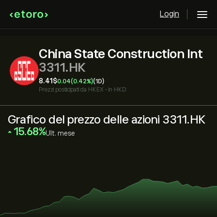
Login
China State Construction Int
3311.HK
8.41‎$‎
0.04
(0.42%)
(1D)
Prezzi posticipati da
HKEX
•
in HKD
Grafico del prezzo delle azioni 3311.HK
‎15.68‎
Ult. mese