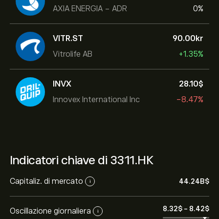
AXIA ENERGIA - ADR
0%
VITR.ST
90.00‎kr‎
Vitrolife AB
+1.35%
INVX
28.10‎$‎
Innovex International Inc
-8.47%
Indicatori chiave di 3311.HK
Capitaliz. di mercato
44.24B‎$‎
i
8.32‎$‎
-
8.42‎$‎
Oscillazione giornaliera
i