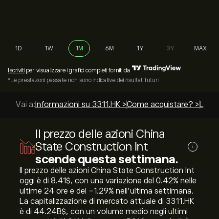
1D
1W
1M
6M
1Y
3Y
MAX
Iscriviti
per visualizzare i grafici completi forniti da
*Le prestazioni passate non sono indicative dei risultati futuri
Vai a:
Informazioni su 3311.HK >
Come acquistare? >
Le mi
Il prezzo delle azioni China
State Construction Int
i
scende questa settimana.
Il prezzo delle azioni China State Construction Int
oggi è di 8.41‎$‎, con una variazione del ‎0.42‎% nelle
ultime 24 ore e del ‎-1.29‎% nell'ultima settimana.
La capitalizzazione di mercato attuale di 3311.HK
è di 44.24B‎$‎, con un volume medio negli ultimi