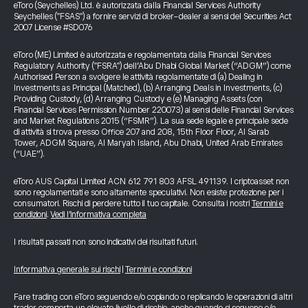
eToro (Seychelles) Ltd. è autorizzata dalla Financial Services Authority
Seychelles ("FSAS") a fornire servizi di broker-dealer ai sensi del Securities Act
2007 License #SD076
eToro (ME) Limited è autorizzata e regolamentata dalla Financial Services
Regulatory Authority ("FSRA") dell’Abu Dhabi Global Market (“ADGM”) come
Authorised Person a svolgere le attività regolamentate di (a) Dealing in
Investments as Principal (Matched), (b) Arranging Deals in Investments, (c)
Providing Custody, (d) Arranging Custody e (e) Managing Assets (con
Financial Services Permission Number 220073) ai sensi delle Financial Services
and Market Regulations 2015 (“FSMR”). La sua sede legale e principale sede
di attività si trova presso Office 207 and 208, 15th Floor Floor, Al Sarab
Tower, ADGM Square, Al Maryah Island, Abu Dhabi, United Arab Emirates
(“UAE”).
eToro AUS Capital Limited ACN 612 791 803 AFSL 491139. I criptoasset non
sono regolamentati e sono altamente speculativi. Non esiste protezione per i
consumatori. Rischi di perdere tutto il tuo capitale. Consulta i nostri
Termini e
condizioni
.
Vedi l’informativa completa
I risultati passati non sono indicativi dei risultati futuri.
Informativa generale sui rischi
|
Termini e condizioni
Fare trading con eToro seguendo e/o copiando o replicando le operazioni di altri