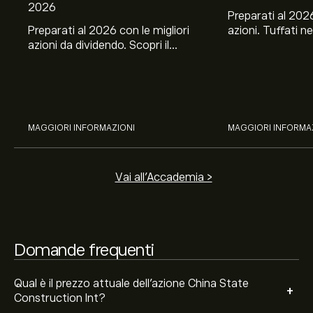
2026
Preparati al 2026
Preparati al 2026 con le migliori
azioni. Tuffati ne
azioni da dividendo. Scopri il
Banco BPM, Ama
potenziale di J&J, Chevron,
TSMC, Costco e El
Coca-Cola, Verizon, Eni, A2A
all’analisi espert
Il target di prezzo medio per le azioni China State
con l’analisi esperta di eToro.
Construction Int è di 8.41‎$‎.
Iscriviti
su eToro per
previsioni dettagliate degli analisti e obiettivi di prezzo.
MAGGIORI INFORMAZIONI
MAGGIORI INFORMA
Gli analisti offrono previsioni per le azioni China State
Construction Int basate su tendenze di mercato,
rapporti finanziari e crescita prevista. Consulta le
Vai all'Accademia >
previsioni recenti per i futuri movimenti dei prezzi.
La capitalizzazione di mercato di China State
Construction Int è 44.24B‎$‎
Domande frequenti
Qual è il prezzo attuale dell'azione China State
+
Construction Int?