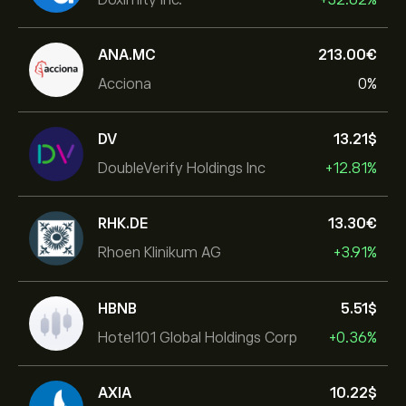
ANA.MC
213.00‎€‎
Acciona
0%
DV
13.21‎$‎
DoubleVerify Holdings Inc
+12.81%
RHK.DE
13.30‎€‎
Rhoen Klinikum AG
+3.91%
HBNB
5.51‎$‎
Hotel101 Global Holdings Corp
+0.36%
AXIA
10.22‎$‎