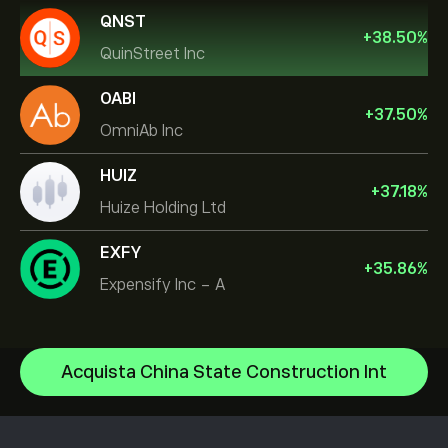
QNST
+
38.50
%
QuinStreet Inc
OABI
+
37.50
%
OmniAb Inc
HUIZ
+
37.18
%
Huize Holding Ltd
EXFY
+
35.86
%
Expensify Inc - A
NVIDIA Corporation
Acquista China State Construction Int
Amazon.com Inc
Centro assistenza
Microsoft
Come depositare
Come funziona il CopyTrading