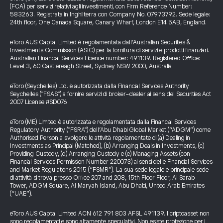
(FCA) per servizi relativi agli investimenti, con Firm Reference Number:
583263. Registrata in Inghilterra con Company No. 07973792. Sede legale:
24th floor, One Canada Square, Canary Wharf, London E14 5AB, England.
eToro AUS Capital Limited è regolamentata dall’Australian Securities &
Investments Commission (ASIC) per la fornitura di servizi e prodotti finanziari.
Australian Financial Services Licence number: 491139. Registered Office:
Level 3, 60 Castlereagh Street, Sydney NSW 2000, Australia
eToro (Seychelles) Ltd. è autorizzata dalla Financial Services Authority
Seychelles ("FSAS") a fornire servizi di broker-dealer ai sensi del Securities Act
2007 License #SD076
eToro (ME) Limited è autorizzata e regolamentata dalla Financial Services
Regulatory Authority ("FSRA") dell’Abu Dhabi Global Market (“ADGM”) come
Authorised Person a svolgere le attività regolamentate di (a) Dealing in
Investments as Principal (Matched), (b) Arranging Deals in Investments, (c)
Providing Custody, (d) Arranging Custody e (e) Managing Assets (con
Financial Services Permission Number 220073) ai sensi delle Financial Services
and Market Regulations 2015 (“FSMR”). La sua sede legale e principale sede
di attività si trova presso Office 207 and 208, 15th Floor Floor, Al Sarab
Tower, ADGM Square, Al Maryah Island, Abu Dhabi, United Arab Emirates
(“UAE”).
eToro AUS Capital Limited ACN 612 791 803 AFSL 491139. I criptoasset non
sono regolamentati e sono altamente speculativi. Non esiste protezione per i