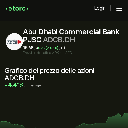
Login
Abu Dhabi Commercial Bank
PJSC
ADCB.DH
0.32
(2.08%)
(1D)
Prezzi posticipati da
ADX
•
In AED
Grafico del prezzo delle azioni
ADCB.DH
‎4.41‎
Ult. mese