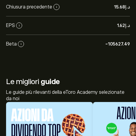
Chiusura precedente
i
EPS
i
Beta
-105627.49
i
Le migliori
guide
Le guide più rilevanti della eToro Academy selezionate
da noi