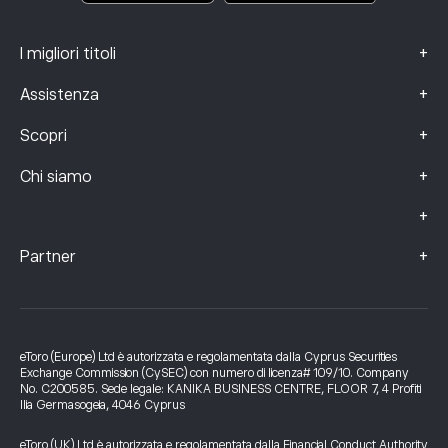
+
I migliori titoli
+
Assistenza
+
Scopri
+
Chi siamo
+
+
Partner
eToro (Europe) Ltd è autorizzata e regolamentata dalla Cyprus Securities
Exchange Commission (CySEC) con numero di licenza# 109/10. Company
No. C200585. Sede legale: KANIKA BUSINESS CENTRE, FLOOR 7, 4 Profiti
Ilia Germasogeia, 4046 Cyprus
eToro (UK) Ltd è autorizzata e regolamentata dalla Financial Conduct Authority