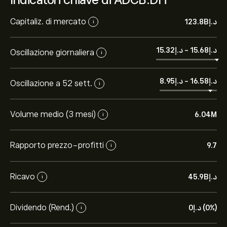
Capitaliz. di mercato
i
-
Oscillazione giornaliera
i
-
Oscillazione a 52 sett.
i
Volume medio (3 mesi)
6.04M
i
Rapporto prezzo-profitti
9.7
i
Ricavo
i
Dividendo (Rend.)
0‎د.إ‎ (0%)
i