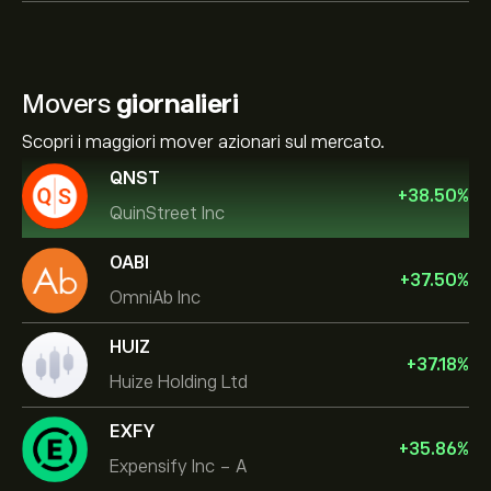
Movers
giornalieri
Scopri i maggiori mover azionari sul mercato.
QNST
+
38.50
%
QuinStreet Inc
OABI
+
37.50
%
OmniAb Inc
HUIZ
+
37.18
%
Huize Holding Ltd
EXFY
+
35.86
%
Expensify Inc - A