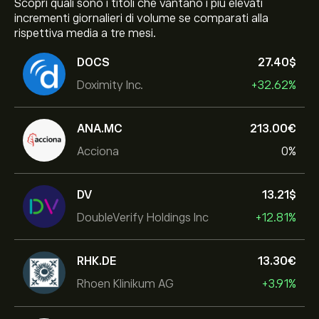
Scopri quali sono i titoli che vantano i più elevati
incrementi giornalieri di volume se comparati alla
rispettiva media a tre mesi.
DOCS
27.40‎$‎
Doximity Inc.
+32.62%
ANA.MC
213.00‎€‎
Acciona
0%
DV
13.21‎$‎
DoubleVerify Holdings Inc
+12.81%
RHK.DE
13.30‎€‎
Rhoen Klinikum AG
+3.91%