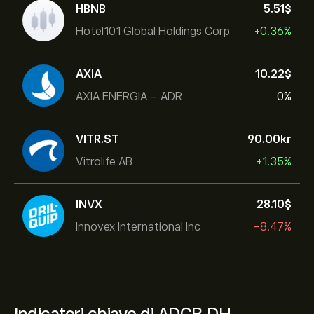
HBNB
5.51‎$‎
Hotel101 Global Holdings Corp
+0.36%
AXIA
10.22‎$‎
AXIA ENERGIA - ADR
0%
VITR.ST
90.00‎kr‎
Vitrolife AB
+1.35%
INVX
28.10‎$‎
Innovex International Inc
-8.47%
Indicatori chiave di ADCB.DH