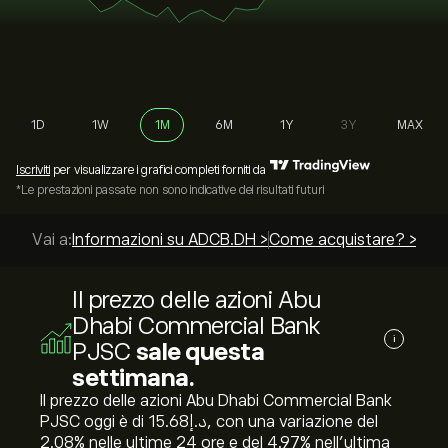
1D
1W
1M
6M
1Y
3Y
MAX
Iscriviti
per visualizzare i grafici completi forniti da
*Le prestazioni passate non sono indicative dei risultati futuri
Vai a:
Informazioni su ADCB.DH >
Come acquistare? >
Le m
Il prezzo delle azioni Abu
Dhabi Commercial Bank
i
PJSC
sale questa
settimana.
Il prezzo delle azioni Abu Dhabi Commercial Bank
PJSC oggi è di 15.68‎د.إ‎, con una variazione del
‎2.08‎% nelle ultime 24 ore e del ‎4.97‎% nell'ultima