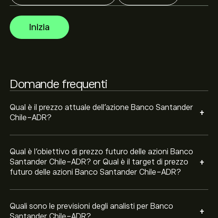
Gli analisti offrono previsioni per le azioni Banco
Santander Chile-ADR basate su tendenze di mercato,
Inizia
rapporti finanziari e crescita prevista. Consulta le
previsioni recenti per i futuri movimenti dei prezzi.
La capitalizzazione di mercato di Banco Santander
Chile-ADR è 16.56B‎$‎
Domande frequenti
Sulla base delle raccomandazioni di 2 analisti per BSAC
negli ultimi 3 mesi, il consenso generale è Acquisto
Qual è il prezzo attuale dell'azione Banco Santander
+
Moderato.
Chile-ADR?
Qual è l'obiettivo di prezzo futuro delle azioni Banco
+
Santander Chile-ADR? or Qual è il target di prezzo
futuro delle azioni Banco Santander Chile-ADR?
Quali sono le previsioni degli analisti per Banco
+
Santander Chile-ADR?