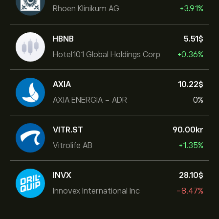
Rhoen Klinikum AG
+3.91%
HBNB
5.51‎$‎
Hotel101 Global Holdings Corp
+0.36%
AXIA
10.22‎$‎
AXIA ENERGIA - ADR
0%
VITR.ST
90.00‎kr‎
Vitrolife AB
+1.35%
INVX
28.10‎$‎
Innovex International Inc
-8.47%