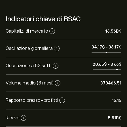
Indicatori chiave di BSAC
Capitaliz. di mercato
16.56B‎$‎
i
34.17‎$‎
-
36.17‎$‎
Oscillazione giornaliera
i
20.65‎$‎
-
37.6‎$‎
Oscillazione a 52 sett.
i
Volume medio (3 mesi)
378466.51
i
Rapporto prezzo-profitti
15.15
i
Ricavo
5.51B‎$‎
i