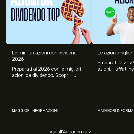
Le migliori azioni con dividendi
Le azioni migliori
2026
Preparati al 2026
Preparati al 2026 con le migliori
azioni. Tuffati ne
azioni da dividendo. Scopri il
Banco BPM, Ama
potenziale di J&J, Chevron,
TSMC, Costco e El
Coca-Cola, Verizon, Eni, A2A
all’analisi espert
con l’analisi esperta di eToro.
MAGGIORI INFORMAZIONI
MAGGIORI INFORMA
Vai all'Accademia >