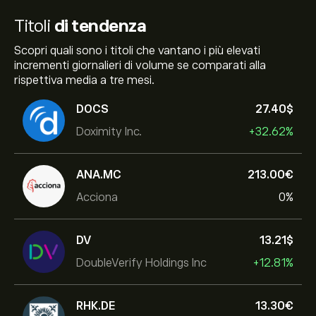
Titoli
di tendenza
Scopri quali sono i titoli che vantano i più elevati
incrementi giornalieri di volume se comparati alla
rispettiva media a tre mesi.
DOCS
27.40‎$‎
Doximity Inc.
+32.62%
ANA.MC
213.00‎€‎
Acciona
0%
DV
13.21‎$‎
DoubleVerify Holdings Inc
+12.81%
RHK.DE
13.30‎€‎