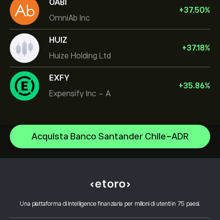
OABI
+
37.50
%
OmniAb Inc
HUIZ
+
37.18
%
Huize Holding Ltd
EXFY
+
35.86
%
Expensify Inc - A
NVIDIA Corporation
Acquista Banco Santander Chile-ADR
Amazon.com Inc
Centro assistenza
Microsoft
Come depositare
Come funziona il CopyTrading
Apple
Come prelevare
Trading Responsabile
Meta Platforms Inc
Perché scegliere eToro
Apri un conto
Cos'è Leva e Margine
Celestica Inc
Una piattaforma di intelligence finanziaria per milioni di utenti in 75 paesi.
Recensioni eToro
Come verificare il tuo conto
Informativa sui cookie
Acquisto e vendita spiegati