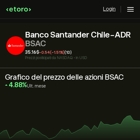
Login
Banco Santander Chile-ADR
BSAC
35.16‎$‎
-0.54
(-1.51%)
(1D)
Prezzi posticipati da
NASDAQ
•
in USD
Grafico del prezzo delle azioni BSAC
‎4.88‎
Ult. mese