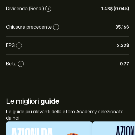
Dividendo (Rend.)
1.48‎$‎ (0.04%)
i
Chiusura precedente
35.16‎$‎
i
EPS
2.32‎$‎
i
Beta
0.77
i
Le migliori
guide
Le guide più rilevanti della eToro Academy selezionate
da noi