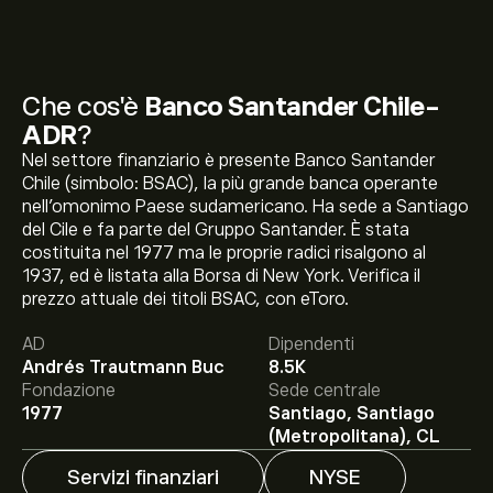
Che cos'è
Banco Santander Chile-
ADR
?
Nel settore finanziario è presente Banco Santander
Chile (simbolo: BSAC), la più grande banca operante
nell'omonimo Paese sudamericano. Ha sede a Santiago
del Cile e fa parte del Gruppo Santander. È stata
costituita nel 1977 ma le proprie radici risalgono al
1937, ed è listata alla Borsa di New York. Verifica il
Il prezzo attuale delle azioni BSAC è di 35.16‎$‎.
prezzo attuale dei titoli BSAC, con eToro.
AD
Dipendenti
Andrés Trautmann Buc
8.5K
Fondazione
Sede centrale
Il target di prezzo medio per le azioni Banco Santander
1977
Santiago, Santiago
Chile-ADR è di 35.16‎$‎.
Iscriviti
su eToro per previsioni
(Metropolitana), CL
dettagliate degli analisti e obiettivi di prezzo.
Servizi finanziari
NYSE