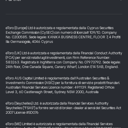
eToro (Europe) Ltd è autorizzata e regolamentata dalla Cyprus Securities
Exchange Commission (CySEC) con numero di licenza# 109/10. Company
No. C200585. Sede legale: KANIKA BUSINESS CENTRE, FLOOR 7, 4 Profiti
Ilia Germasogeia, 4046 Cyprus
eToro (UK) Ltd è autorizzata e regolamentata dalla Financial Conduct Authority
(FCA) per servizi relativi agli investimenti, con Firm Reference Number:
583263. Registrata in Inghilterra con Company No. 07973792. Sede legale:
24th floor, One Canada Square, Canary Wharf, London E14 5AB, England.
eToro AUS Capital Limited è regolamentata dall’Australian Securities &
Investments Commission (ASIC) per la fornitura di servizi e prodotti finanziari.
Australian Financial Services Licence number: 491139. Registered Office:
Level 3, 60 Castlereagh Street, Sydney NSW 2000, Australia
eToro (Seychelles) Ltd. è autorizzata dalla Financial Services Authority
Seychelles ("FSAS") a fornire servizi di broker-dealer ai sensi del Securities Act
2007 License #SD076
eToro (ME) Limited è autorizzata e regolamentata dalla Financial Services