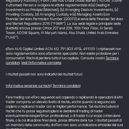
Regulatory Authority ("FSRA") dell’Abu Dhabi Global Market (“ADGM”) come
Authorised Person a svolgere le attività regolamentate di (a) Dealing in
Investments as Principal (Matched), (b) Arranging Deals in Investments, (c)
Providing Custody, (d) Arranging Custody e (e) Managing Assets (con
Financial Services Permission Number 220073) ai sensi delle Financial Services
and Market Regulations 2015 (“FSMR”). La sua sede legale e principale sede
di attività si trova presso Office 207 and 208, 15th Floor Floor, Al Sarab
Tower, ADGM Square, Al Maryah Island, Abu Dhabi, United Arab Emirates
(“UAE”).
eToro AUS Capital Limited ACN 612 791 803 AFSL 491139. I criptoasset non
sono regolamentati e sono altamente speculativi. Non esiste protezione per i
consumatori. Rischi di perdere tutto il tuo capitale. Consulta i nostri
Termini e
condizioni
.
Vedi l’informativa completa
I risultati passati non sono indicativi dei risultati futuri.
Informativa generale sui rischi
|
Termini e condizioni
Fare trading con eToro seguendo e/o copiando o replicando le operazioni di altri
trader comporta un elevato livello di rischio, anche quando si seguono e/o
copiano o replicano i trader con le migliori performance. Tali rischi includono il
rischio che tu possa seguire/copiare le decisioni di trading di trader
eventualmente inesperti/non professionali, o di trader il cui scopo o intenzione
finale, o la cui situazione finanziaria, possa differire dalla tua. I risultati passati di
un membro della community di eToro non sono un indicatore affidabile dei suoi