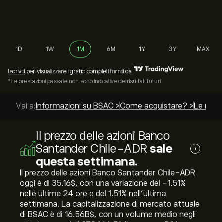
1D
1W
1M
6M
1Y
3Y
MAX
Iscriviti
per visualizzare i grafici completi forniti da
*Le prestazioni passate non sono indicative dei risultati futuri
Vai a:
Informazioni su BSAC >
Come acquistare? >
Le migli
Il prezzo delle azioni Banco
Santander Chile-ADR
sale
i
questa settimana.
Il prezzo delle azioni Banco Santander Chile-ADR
oggi è di 35.16‎$‎, con una variazione del ‎-1.51‎%
nelle ultime 24 ore e del ‎1.51‎% nell'ultima
settimana. La capitalizzazione di mercato attuale
di BSAC è di 16.56B‎$‎, con un volume medio negli