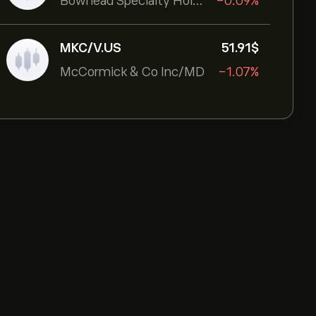
Bowhead Specialty Holdings Inc
-0.09%
MKC/V.US
51.91‎$‎
McCormick & Co Inc/MD
-1.07%