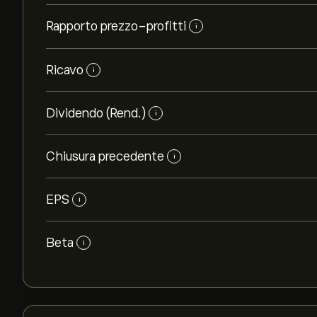
Rapporto prezzo-profitti
i
Ricavo
i
Dividendo (Rend.)
i
Chiusura precedente
i
EPS
i
Beta
i