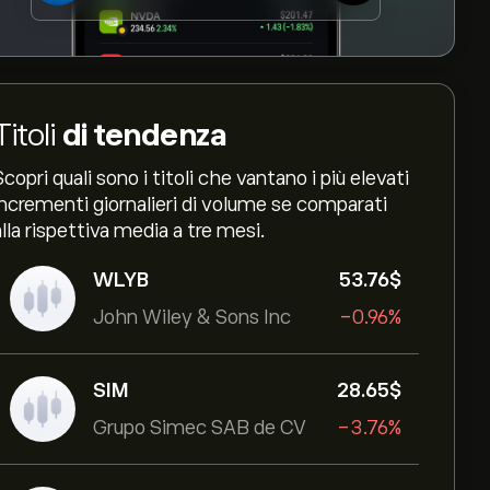
Titoli
di tendenza
Scopri quali sono i titoli che vantano i più elevati
incrementi giornalieri di volume se comparati
alla rispettiva media a tre mesi.
WLYB
53.76‎$‎
John Wiley & Sons Inc
-0.96%
SIM
28.65‎$‎
Grupo Simec SAB de CV
-3.76%