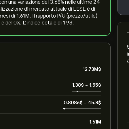
‎, con una variazione del ‎3.68‎% nelle ultime 24
talizzazione di mercato attuale di LESL è di
esi di 1.61M. Il rapporto P/U (prezzo/utile)
è del 0%. L'indice beta è di 1.93.
12.73M‎$‎
1.38‎$‎
-
1.55‎$‎
0.8086‎$‎
-
45.8‎$‎
1.61M