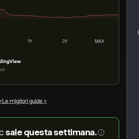
1Y
3Y
MAX
uri
>
Le migliori guide >
nc
sale questa settimana.
i