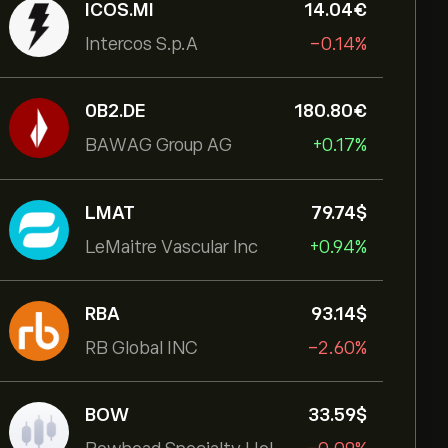
ICOS.MI
14.04‎€‎
Intercos S.p.A
-0.14%
0B2.DE
180.80‎€‎
BAWAG Group AG
+0.17%
LMAT
79.74‎$‎
LeMaitre Vascular Inc
+0.94%
RBA
93.14‎$‎
RB Global INC
-2.60%
BOW
33.59‎$‎