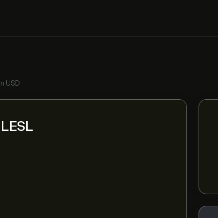
in USD
i LESL