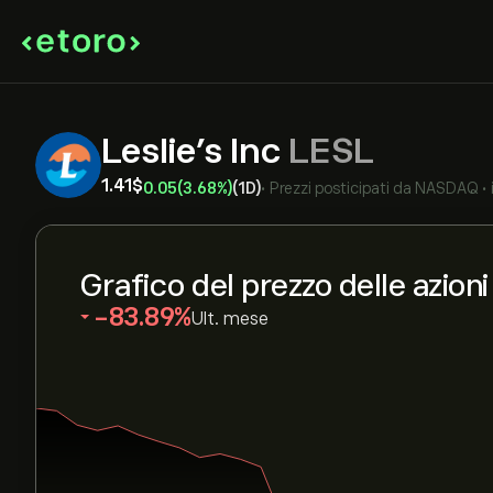
Leslie's Inc
LESL
1.41‎$‎
0.05
(3.68%)
(1D)
•
Prezzi posticipati da
NASDAQ
•
Grafico del prezzo delle azion
‎-83.89‎
Ult. mese