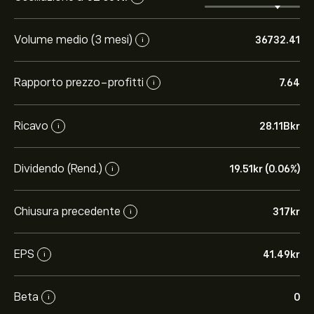
Volume medio (3 mesi)
36732.41
i
Rapporto prezzo-profitti
7.64
i
Ricavo
28.11B‎kr‎
i
Dividendo (Rend.)
19.51‎kr‎ (0.06%)
i
Chiusura precedente
317‎kr‎
i
EPS
41.49‎kr‎
i
Beta
0
i