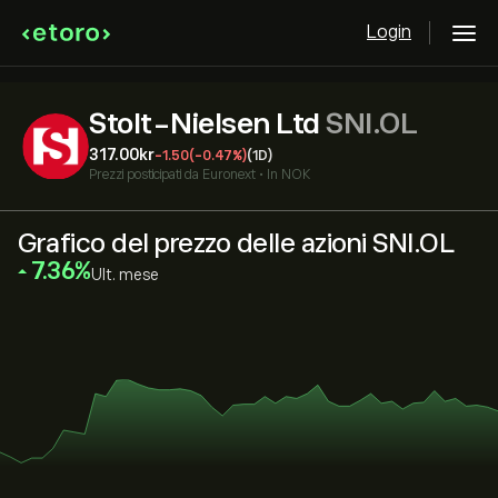
Login
Stolt-Nielsen Ltd
SNI.OL
317.00‎kr‎
-1.50
(-0.47%)
(1D)
Prezzi posticipati da
Euronext
•
In NOK
Grafico del prezzo delle azioni SNI.OL
‎7.36‎
Ult. mese