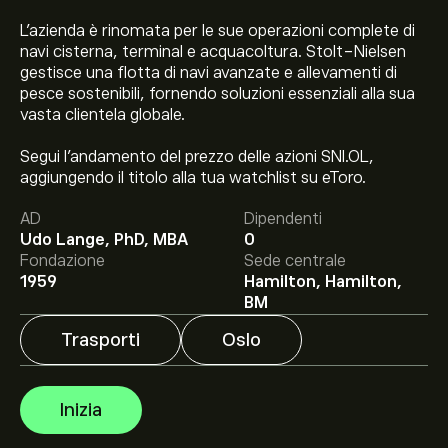
L'azienda è rinomata per le sue operazioni complete di
navi cisterna, terminal e acquacoltura. Stolt-Nielsen
gestisce una flotta di navi avanzate e allevamenti di
pesce sostenibili, fornendo soluzioni essenziali alla sua
vasta clientela globale.
Segui l'andamento del prezzo delle azioni SNI.OL,
Il prezzo attuale delle azioni SNI.OL è di 317.00‎kr‎.
aggiungendo il titolo alla tua watchlist su eToro.
AD
Dipendenti
Udo Lange, PhD, MBA
0
Fondazione
Sede centrale
Il target di prezzo medio per le azioni Stolt-Nielsen Ltd
1959
Hamilton, Hamilton,
è di 317.00‎kr‎.
Iscriviti
su eToro per previsioni dettagliate
BM
degli analisti e obiettivi di prezzo.
Trasporti
Oslo
Gli analisti offrono previsioni per le azioni Stolt-Nielsen
Ltd basate su tendenze di mercato, rapporti finanziari e
Inizia
crescita prevista. Consulta le previsioni recenti per i
futuri movimenti dei prezzi.