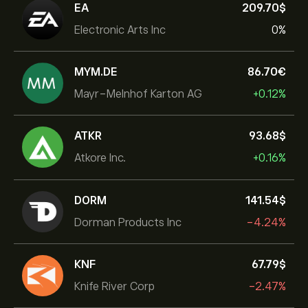
EA
209.70‎$‎
Electronic Arts Inc
0%
MYM.DE
86.70‎€‎
Mayr-Melnhof Karton AG
+0.12%
ATKR
93.68‎$‎
Atkore Inc.
+0.16%
DORM
141.54‎$‎
Dorman Products Inc
-4.24%
KNF
67.79‎$‎
Knife River Corp
-2.47%