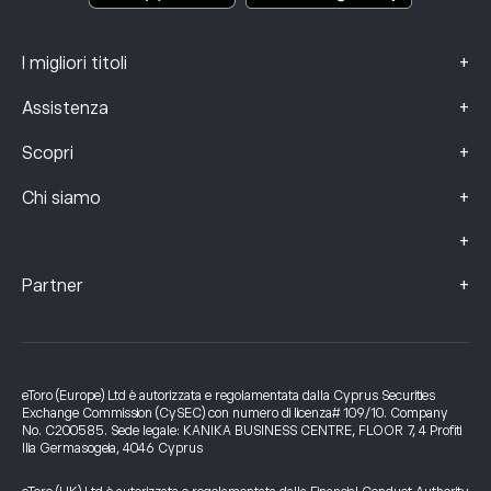
+
I migliori titoli
+
Assistenza
+
Scopri
+
Chi siamo
+
+
Partner
eToro (Europe) Ltd è autorizzata e regolamentata dalla Cyprus Securities
Exchange Commission (CySEC) con numero di licenza# 109/10. Company
No. C200585. Sede legale: KANIKA BUSINESS CENTRE, FLOOR 7, 4 Profiti
Ilia Germasogeia, 4046 Cyprus