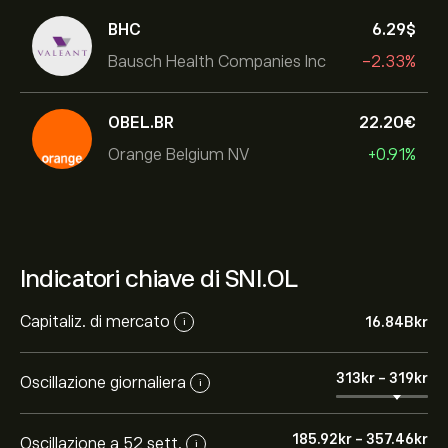
BHC
6.29‎$‎
Bausch Health Companies Inc
-2.33%
OBEL.BR
22.20‎€‎
Orange Belgium NV
+0.91%
Indicatori chiave di SNI.OL
Capitaliz. di mercato
16.84B‎kr‎
i
313‎kr‎
-
319‎kr‎
Oscillazione giornaliera
i
185.92‎kr‎
-
357.46‎kr‎
Oscillazione a 52 sett.
i