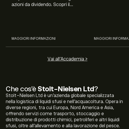
azioni da dividendo. Scopri il
Banco BPM, Ama
potenziale di J&J, Chevron,
TSMC, Costco e El
Coca-Cola, Verizon, Eni, A2A
all’analisi espert
con l’analisi esperta di eToro.
MAGGIORI INFORMAZIONI
MAGGIORI INFORMA
Vai all'Accademia >
Che cos'è
Stolt-Nielsen Ltd
?
Stolt-Nielsen Ltd è un'azienda globale specializzata
nella logistica di liquidi sfusi e nell'acquacoltura. Opera in
diverse regioni, tra cui Europa, Nord America e Asia,
offrendo servizi come trasporto, stoccaggio e
distribuzione di prodotti chimici, petroliferi e altri liquidi
sfusi, oltre all'allevamento e alla lavorazione del pesce.