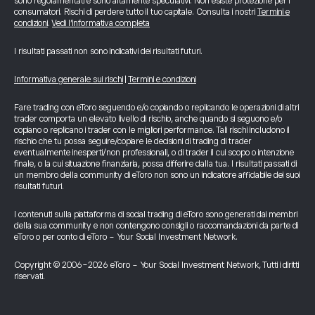
sono regolamentati e sono altamente speculativi. Non esiste protezione per i
consumatori. Rischi di perdere tutto il tuo capitale. Consulta i nostri
Termini e
condizioni
.
Vedi l’informativa completa
I risultati passati non sono indicativi dei risultati futuri.
Informativa generale sui rischi
|
Termini e condizioni
Fare trading con eToro seguendo e/o copiando o replicando le operazioni di altri
trader comporta un elevato livello di rischio, anche quando si seguono e/o
copiano o replicano i trader con le migliori performance. Tali rischi includono il
rischio che tu possa seguire/copiare le decisioni di trading di trader
eventualmente inesperti/non professionali, o di trader il cui scopo o intenzione
finale, o la cui situazione finanziaria, possa differire dalla tua. I risultati passati di
un membro della community di eToro non sono un indicatore affidabile dei suoi
risultati futuri.
I contenuti sulla piattaforma di social trading di eToro sono generati dai membri
della sua community e non contengono consigli o raccomandazioni da parte di
eToro o per conto di eToro - Your Social Investment Network.
Copyright © 2006-2026 eToro - Your Social Investment Network, Tutti i diritti
riservati.