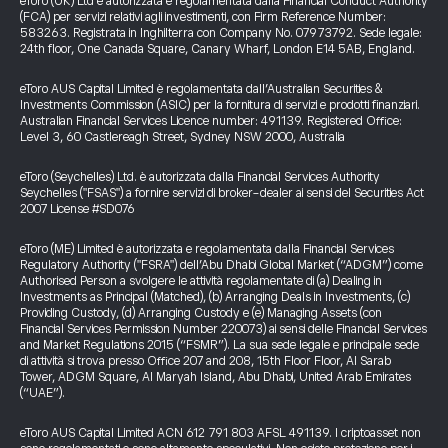
eToro (UK) Ltd è autorizzata e regolamentata dalla Financial Conduct Authority
(FCA) per servizi relativi agli investimenti, con Firm Reference Number:
583263. Registrata in Inghilterra con Company No. 07973792. Sede legale:
24th floor, One Canada Square, Canary Wharf, London E14 5AB, England.
eToro AUS Capital Limited è regolamentata dall’Australian Securities &
Investments Commission (ASIC) per la fornitura di servizi e prodotti finanziari.
Australian Financial Services Licence number: 491139. Registered Office:
Level 3, 60 Castlereagh Street, Sydney NSW 2000, Australia
eToro (Seychelles) Ltd. è autorizzata dalla Financial Services Authority
Seychelles ("FSAS") a fornire servizi di broker-dealer ai sensi del Securities Act
2007 License #SD076
eToro (ME) Limited è autorizzata e regolamentata dalla Financial Services
Regulatory Authority ("FSRA") dell’Abu Dhabi Global Market (“ADGM”) come
Authorised Person a svolgere le attività regolamentate di (a) Dealing in
Investments as Principal (Matched), (b) Arranging Deals in Investments, (c)
Providing Custody, (d) Arranging Custody e (e) Managing Assets (con
Financial Services Permission Number 220073) ai sensi delle Financial Services
and Market Regulations 2015 (“FSMR”). La sua sede legale e principale sede
di attività si trova presso Office 207 and 208, 15th Floor Floor, Al Sarab
Tower, ADGM Square, Al Maryah Island, Abu Dhabi, United Arab Emirates
(“UAE”).
eToro AUS Capital Limited ACN 612 791 803 AFSL 491139. I criptoasset non