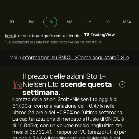
1D
1W
1M
6M
1Y
3Y
MAX
Iscriviti
per visualizzare i grafici completi forniti da
*Le prestazioni passate non sono indicative dei risultati futuri
Vai a:
Informazioni su SNI.OL >
Come acquistare? >
Le migl
Il prezzo delle azioni Stolt-
Nielsen Ltd
scende questa
i
settimana.
Il prezzo delle azioni Stolt-Nielsen Ltd oggi è di
317.00‎kr‎, con una variazione del ‎-0.47‎% nelle
ultime 24 ore e del ‎-0.95‎% nell'ultima settimana.
La capitalizzazione di mercato attuale di SNI.OL è
di 16.84B‎kr‎, con un volume medio negli ultimi tre
mesi di 36732.41. Il rapporto P/U (prezzo/utile) per
azione è 7.64 e il rendimento del dividendo è del