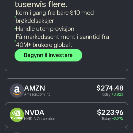
tusenvis flere.
Kom i gang fra bare $10 med
brøkdelsaksjer
Handle uten provisjon
Få markedssentiment i sanntid fra
40M+ brukere globalt
Begynn å investere
AMZN
$274.48
Amazon.com Inc
Today
+0.82%
NVDA
$223.96
NVIDIA Corporation
Today
+2.27%