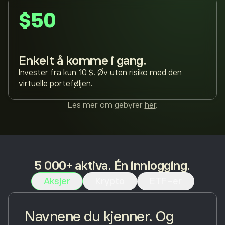
$50
Enkelt å komme i gang.
Invester fra kun 10 $. Øv uten risiko med den
virtuelle porteføljen.
Les mer om gebyrer
her
.
5 000+ aktiva. Én innlogging.
Aksjer
Krypto
ETF-er
Navnene du kjenner. Og