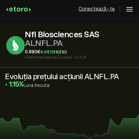
Conectează-te
Nfl Biosciences SAS
ALNFL.PA
0.880‎€‎
0.01
(1.15%)
(1D)
Prețuri întârziate de
Euronext
•
în EUR
Evoluția prețului acțiunii ALNFL.PA
‎1.15‎
Luna trecuta