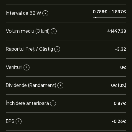
0.788‎€‎
-
1.837‎€‎
Interval de 52 W
i
Volum mediu (3 luni)
41497.38
i
Raportul Preț / Câștig
-3.32
i
Venituri
0‎€‎
i
Dividende (Randament)
0‎€‎ (0%)
i
Închidere anterioară
0.87‎€‎
i
EPS
-0.26‎€‎
i