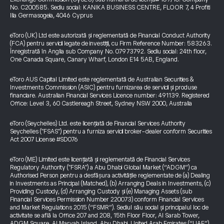
No. C200585. Sediu social: KANIKA BUSINESS CENTRE, FLOOR 7, 4 Profiti
Ilia Germasogeia, 4046 Cyprus
eToro (UK) Ltd este autorizată și reglementată de Financial Conduct Authority
(FCA) pentru servicii legate de investiții, cu Firm Reference Number: 583263.
Înregistrată în Anglia sub Company No. 07973792. Sediu social: 24th floor,
One Canada Square, Canary Wharf, London E14 5AB, England.
eToro AUS Capital Limited este reglementată de Australian Securities &
Investments Commission (ASIC) pentru furnizarea de servicii și produse
financiare. Australian Financial Services Licence number: 491139. Registered
Office: Level 3, 60 Castlereagh Street, Sydney NSW 2000, Australia
eToro (Seychelles) Ltd. este licențiată de Financial Services Authority
Seychelles ("FSAS") pentru a furniza servicii broker-dealer conform Securities
Act 2007 License #SD076
eToro (ME) Limited este licențiată și reglementată de Financial Services
Regulatory Authority ("FSRA") a Abu Dhabi Global Market (“ADGM”) ca
Authorised Person pentru a desfășura activitățile reglementate de (a) Dealing
in Investments as Principal (Matched), (b) Arranging Deals in Investments, (c)
Providing Custody, (d) Arranging Custody și (e) Managing Assets (sub
Financial Services Permission Number 220073) conform Financial Services
and Market Regulations 2015 (“FSMR”). Sediul său social și principalul loc de
activitate se află la Office 207 and 208, 15th Floor Floor, Al Sarab Tower,
ADGM Square, Al Maryah Island, Abu Dhabi, United Arab Emirates (“UAE”).