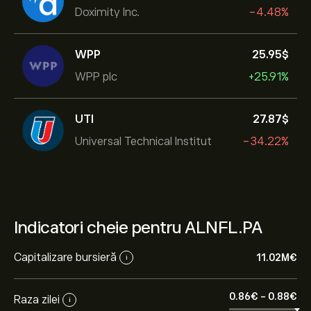
Doximity Inc.
-4.48%
WPP
25.95‎$‎
WPP plc
+25.91%
UTI
27.87‎$‎
Universal Technical Institut
-34.22%
Indicatori cheie pentru ALNFL.PA
Capitalizare bursieră
11.02M‎€‎
i
0.86‎€‎
-
0.88‎€‎
Raza zilei
i