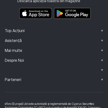
Descarcă aplicația noastră din magazine
Documente cu informații cheie
Smart Portfolios
Date Despre Reclamații (clienți FCA)
+
Top Acțiuni
+
Asistență
+
Mai multe
+
Despre Noi
+
+
Parteneri
eToro (Europe) Ltd este autorizată și reglementată de Cyprus Securities
Exchange Commission (CySEC) sub numărul de licență# 109/10. Company