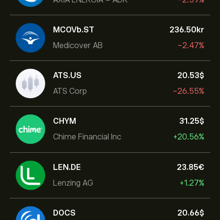
MCOVb.ST
236.50‎kr‎
Medicover AB
-2.47%
ATS.US
20.53‎$‎
ATS Corp
-26.55%
CHYM
31.25‎$‎
Chime Financial Inc
+20.56%
LEN.DE
23.85‎€‎
Lenzing AG
+1.27%
DOCS
20.66‎$‎