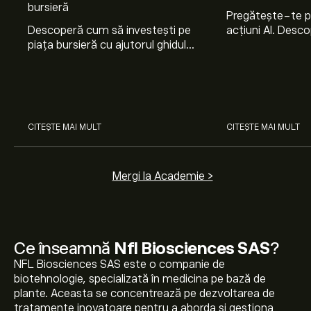
bursieră
Pregătește-te 
Descoperă cum să investești pe
acțiuni AI. Desco
piața bursieră cu ajutorul ghidului
Nvidia, Broadco
nostru pentru începători. Înțelege
Arista Networks
cum funcționează piețele și
prin analiza exper
învață cum să faci prima
investiție.
CITEȘTE MAI MULT
CITEȘTE MAI MULT
Mergi la Academie >
Ce înseamnă
Nfl Biosciences SAS
?
NFL Biosciences SAS este o companie de
biotehnologie, specializată în medicina pe bază de
plante. Aceasta se concentrează pe dezvoltarea de
tratamente inovatoare pentru a aborda și gestiona