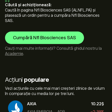
03
Căută și achiziționează:
Caută în pagina Nfl Biosciences SAS (ALNFL.PA) și
plasează un ordin pentru a cumpăra Nfl Biosciences
SAS.
Cumpără Nfl Biosciences SAS
Cauți mai multe informații? Consultă ghidul nostru la
Academie
.
Acțiuni
populare
Vezi acțiunile cu cele mai mari creșteri zilnice de volum
în comparație cu media lor pe trei luni.
AXIA
10.22‎$‎
AXIA ENERGIA - ADR
-2.39%