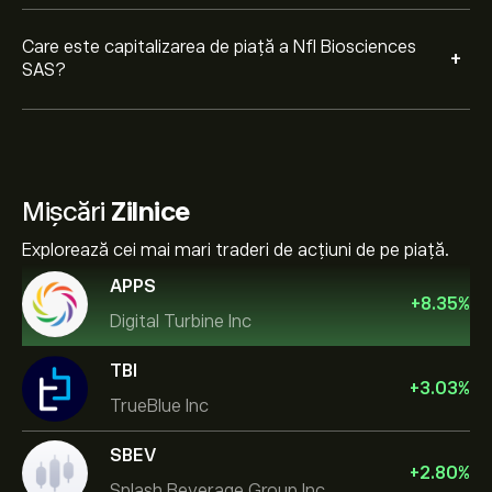
Care este capitalizarea de piață a Nfl Biosciences
+
SAS?
Mișcări
Zilnice
Explorează cei mai mari traderi de acțiuni de pe piață.
APPS
+
8.35
%
Digital Turbine Inc
TBI
+
3.03
%
TrueBlue Inc
SBEV
+
2.80
%
Splash Beverage Group Inc