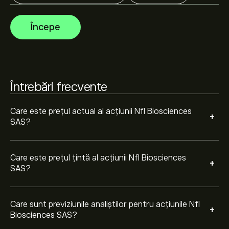
SAS bazate pe tendințele pieței, rapoarte financiare și
creșterea estimată. Verifică cele mai recente previziuni
Începe
pentru mișcările viitoare de preț.
Capitalizarea de piață a Nfl Biosciences SAS este de
11.02M‎€‎
Întrebări frecvente
Care este prețul actual al acțiunii Nfl Biosciences
+
SAS?
Care este prețul țintă al acțiunii Nfl Biosciences
+
SAS?
Care sunt previziunile analiștilor pentru acțiunile Nfl
+
Biosciences SAS?