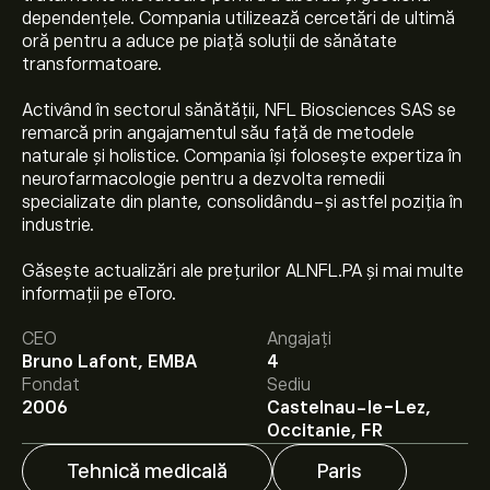
dependențele. Compania utilizează cercetări de ultimă
oră pentru a aduce pe piață soluții de sănătate
transformatoare.
Activând în sectorul sănătății, NFL Biosciences SAS se
remarcă prin angajamentul său față de metodele
naturale și holistice. Compania își folosește expertiza în
neurofarmacologie pentru a dezvolta remedii
specializate din plante, consolidându-și astfel poziția în
industrie.
Găsește actualizări ale prețurilor ALNFL.PA și mai multe
Prețul actual al acțiunilor ALNFL.PA este 0.880‎€‎.
informații pe eToro.
CEO
Angajați
Bruno Lafont, EMBA
4
Prețul țintă mediu pentru acțiunile Nfl Biosciences SAS
Fondat
Sediu
este 0.880‎€‎.
Creează-ți un cont
pe eToro pentru
2006
Castelnau-le-Lez,
previziunile analiștilor și ținte de preț.
Occitanie, FR
Tehnică medicală
Paris
Analiștii oferă previziuni pentru acțiunile Nfl Biosciences