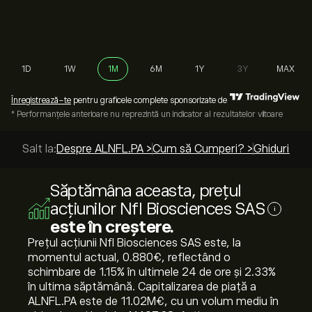
1D
1W
1M
6M
1Y
3Y
MAX
Înregistrează-te
pentru graficele complete sponsorizate de
* Performanțele anterioare nu reprezintă un indicator al rezultatelor viitoare
Salt la:
Despre ALNFL.PA >
Cum să Cumperi? >
Ghiduri de 
Săptămâna aceasta, prețul
acțiunilor Nfl Biosciences SAS
i
este în creștere.
Prețul acțiunii Nfl Biosciences SAS este, la
momentul actual, 0.880‎€‎, reflectând o
schimbare de ‎1.15‎% în ultimele 24 de ore și ‎2.33‎%
în ultima săptămână. Capitalizarea de piață a
ALNFL.PA este de 11.02M‎€‎, cu un volum mediu în