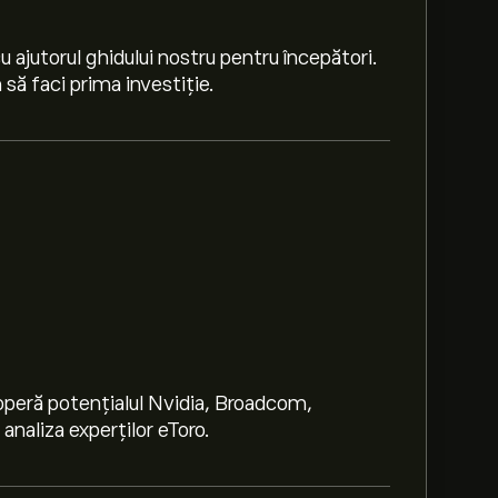
 ajutorul ghidului nostru pentru începători.
să faci prima investiție.
peră potențialul Nvidia, Broadcom,
naliza experților eToro.