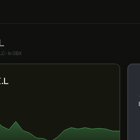
L
LC
•
în GBX
K.L