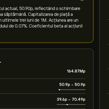
l actual, 50.90‎p‎, reflectând o schimbare
tima săptămână. Capitalizarea de piață a
ultimele trei luni de 1M. Acțiunea are un
ului de 0.07%. Coeficientul beta al acțiunii
L
164.87M‎p‎
50.9‎p‎
-
50.9‎p‎
39.6‎p‎
-
70.49‎p‎