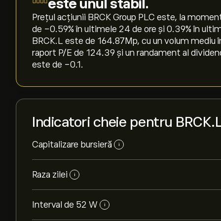
este unul stabil.
Prețul acțiunii BRCK Group PLC este, la momentu
de ‎-0.59‎% în ultimele 24 de ore și ‎0.39‎% în ul
BRCK.L este de 164.87M‎p‎, cu un volum mediu în 
raport P/E de 124.39 și un randament al dividend
este de -0.1.
Indicatori cheie pentru BRCK.
Capitalizare bursieră
i
Raza zilei
i
Interval de 52 W
i