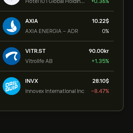
Hotel101 Global Holdings Corp
+0.36%
AXIA
10.22‎$‎
AXIA ENERGIA - ADR
0%
VITR.ST
90.00‎kr‎
Vitrolife AB
+1.35%
INVX
28.10‎$‎
Innovex International Inc
-8.47%