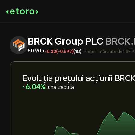
BRCK Group PLC
BRCK.
50.90‎p‎
-0.30
(-0.59%)
(1D)
•
Prețuri întârziate de
LSE P
Evoluția prețului acțiunii BRC
‎6.04‎
Luna trecuta