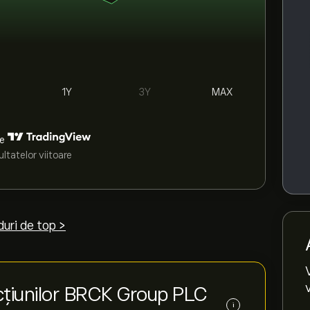
1Y
3Y
MAX
de
ltatelor viitoare
uri de top >
cțiunilor BRCK Group PLC
i