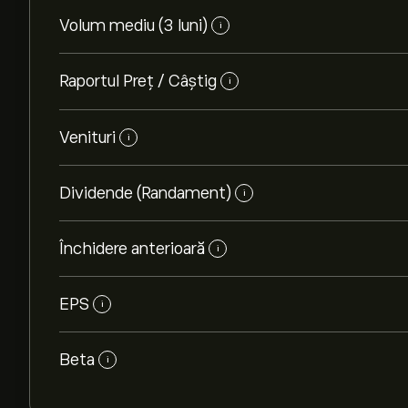
Volum mediu (3 luni)
i
Raportul Preț / Câștig
i
Venituri
i
Dividende (Randament)
i
Închidere anterioară
i
EPS
i
Beta
i