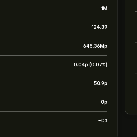
1M
124.39
645.36M‎p‎
0.04‎p‎ (0.07%)
50.9‎p‎
0‎p‎
-0.1