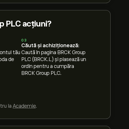
 PLC acțiuni?
03
Căută și achiziționează:
ontul tău
Caută în pagina BRCK Group
oda de
PLC (BRCK.L) și plasează un
ordin pentru a cumpăra
BRCK Group PLC.
tru la
Academie
.