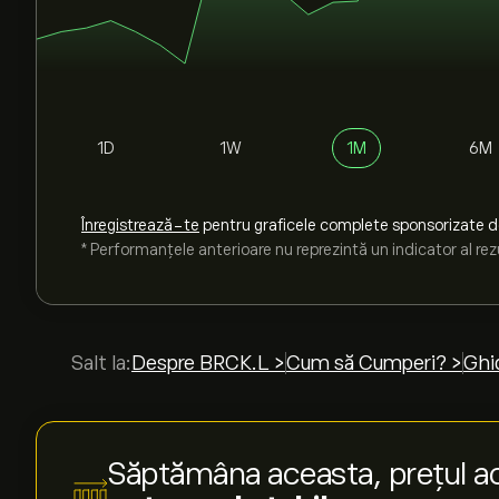
1D
1W
1M
6M
Înregistrează-te
pentru graficele complete sponsorizate 
* Performanțele anterioare nu reprezintă un indicator al rezu
Salt la:
Despre BRCK.L >
Cum să Cumperi? >
Ghid
Săptămâna aceasta, prețul a