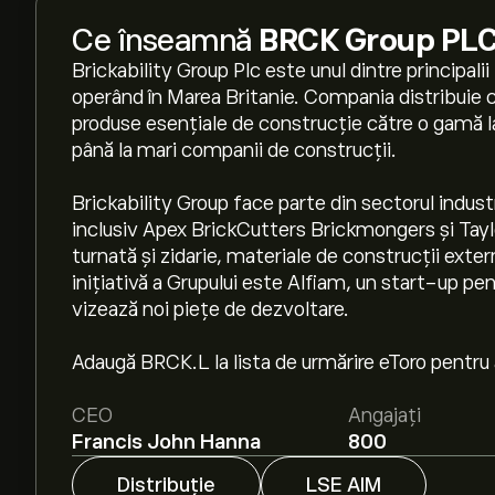
Ce înseamnă
BRCK Group PL
Brickability Group Plc este unul dintre principali
operând în Marea Britanie. Compania distribuie c
produse esențiale de construcție către o gamă la
până la mari companii de construcții.
Brickability Group face parte din sectorul indus
inclusiv Apex BrickCutters Brickmongers și Taylor
turnată și zidarie, materiale de construcții exter
inițiativă a Grupului este Alfiam, un start-up pen
vizează noi piețe de dezvoltare.
Adaugă BRCK.L la lista de urmărire eToro pentru a p
CEO
Angajați
Francis John Hanna
800
Distribuție
LSE AIM