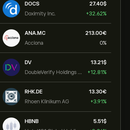
DOCS
27.40‎$‎
Doximity Inc.
+32.62%
ANA.MC
213.00‎€‎
Acciona
0%
DV
13.21‎$‎
DoubleVerify Holdings Inc
+12.81%
RHK.DE
13.30‎€‎
Rhoen Klinikum AG
+3.91%
HBNB
5.51‎$‎