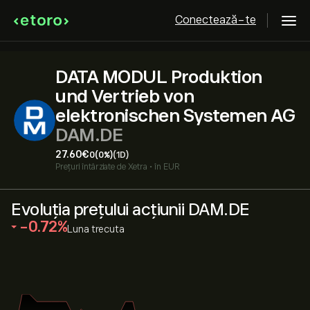
Conectează-te
DATA MODUL Produktion
und Vertrieb von
elektronischen Systemen AG
DAM.DE
27.60‎€‎
0
(0%)
(1D)
Prețuri întârziate de
Xetra
•
în EUR
Evoluția prețului acțiunii DAM.DE
‎-0.72‎
Luna trecuta