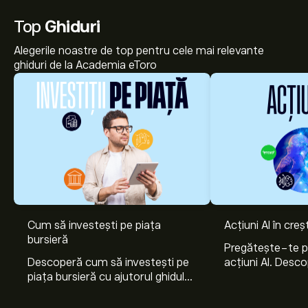
Top
Ghiduri
Alegerile noastre de top pentru cele mai relevante
ghiduri de la Academia eToro
Cum să investești pe piața
Acțiuni AI în cre
bursieră
Prețul actual al acțiunilor DAM.DE este 27.60‎€‎.
Pregătește-te 
Descoperă cum să investești pe
acțiuni AI. Desco
piața bursieră cu ajutorul ghidului
Nvidia, Broadco
nostru pentru începători. Înțelege
Arista Networks
cum funcționează piețele și
prin analiza exper