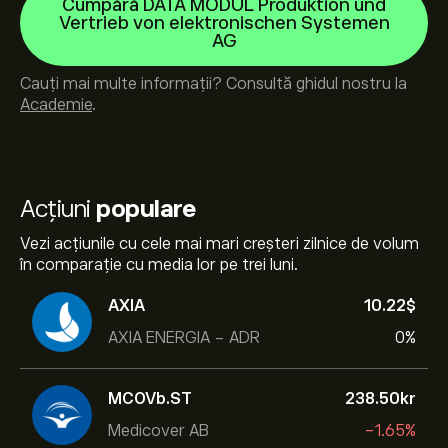
Cumpără DATA MODUL Produktion und
Vertrieb von elektronischen Systemen
AG
Cauți mai multe informații? Consultă ghidul nostru la
Academie
.
Acțiuni
populare
Vezi acțiunile cu cele mai mari creșteri zilnice de volum
în comparație cu media lor pe trei luni.
AXIA
10.22‎$‎
AXIA ENERGIA - ADR
0%
MCOVb.ST
238.50‎kr‎
Medicover AB
-1.65%