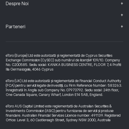
+
Despre Noi
+
+
Parteneri
eToro (Europe) Ltd este autorizată și reglementată de Cyprus Securities
Exchange Commission (CySEC) sub numărul de licență# 109/10. Company
No. C200585. Sediu social: KANIKA BUSINESS CENTRE, FLOOR 7, 4 Profiti
Ilia Germasogeia, 4046 Cyprus
eToro (UK) Ltd este autorizată și reglementată de Financial Conduct Authority
(FCA) pentru servicii legate de investiții, cu Firm Reference Number: 583263.
Înregistrată în Anglia sub Company No. 07973792. Sediu social: 24th floor,
One Canada Square, Canary Wharf, London E14 5AB, England.
eToro AUS Capital Limited este reglementată de Australian Securities &
Investments Commission (ASIC) pentru furnizarea de servicii și produse
financiare. Australian Financial Services Licence number: 491139. Registered
Office: Level 3, 60 Castlereagh Street, Sydney NSW 2000, Australia