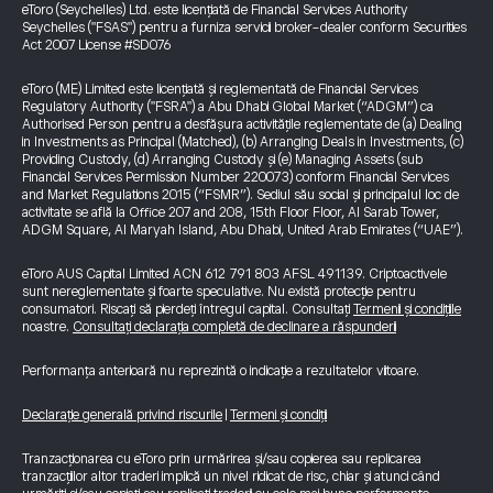
eToro (Seychelles) Ltd. este licențiată de Financial Services Authority
Seychelles ("FSAS") pentru a furniza servicii broker-dealer conform Securities
Act 2007 License #SD076
eToro (ME) Limited este licențiată și reglementată de Financial Services
Regulatory Authority ("FSRA") a Abu Dhabi Global Market (“ADGM”) ca
Authorised Person pentru a desfășura activitățile reglementate de (a) Dealing
in Investments as Principal (Matched), (b) Arranging Deals in Investments, (c)
Providing Custody, (d) Arranging Custody și (e) Managing Assets (sub
Financial Services Permission Number 220073) conform Financial Services
and Market Regulations 2015 (“FSMR”). Sediul său social și principalul loc de
activitate se află la Office 207 and 208, 15th Floor Floor, Al Sarab Tower,
ADGM Square, Al Maryah Island, Abu Dhabi, United Arab Emirates (“UAE”).
eToro AUS Capital Limited ACN 612 791 803 AFSL 491139. Criptoactivele
sunt nereglementate și foarte speculative. Nu există protecție pentru
consumatori. Riscați să pierdeți întregul capital. Consultați
Termenii și condițiile
noastre.
Consultați declarația completă de declinare a răspunderii
Performanța anterioară nu reprezintă o indicație a rezultatelor viitoare.
Declarație generală privind riscurile
|
Termeni și condiții
Tranzacționarea cu eToro prin urmărirea și/sau copierea sau replicarea
tranzacțiilor altor traderi implică un nivel ridicat de risc, chiar și atunci când