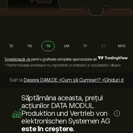
1D
1W
1M
6M
1Y
3Y
MAX
Înregistrează-te
pentru graficele complete sponsorizate de
* Performanțele anterioare nu reprezintă un indicator al rezultatelor viitoare
Salt la:
Despre DAM.DE >
Cum să Cumperi? >
Ghiduri de to
Săptămâna aceasta, prețul
acțiunilor DATA MODUL
Produktion und Vertrieb von
i
elektronischen Systemen AG
este în creștere.