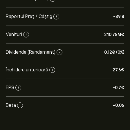
Raportul Preț / Câștig
-39.8
i
Venituri
210.78M‎€‎
i
Dividende (Randament)
0.12‎€‎ (0%)
i
Închidere anterioară
27.6‎€‎
i
EPS
-0.7‎€‎
i
Beta
-0.06
i