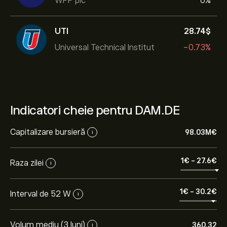
WPP plc
0%
UTI
28.74‎$‎
Universal Technical Institut
-0.73%
Indicatori cheie pentru DAM.DE
Capitalizare bursieră
98.03M‎€‎
i
1‎€‎
-
27.6‎€‎
Raza zilei
i
1‎€‎
-
30.2‎€‎
Interval de 52 W
i
Volum mediu (3 luni)
360.32
i