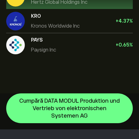
Hertz Global Holdings Inc
KRO
+
4.37
%
Kronos Worldwide Inc
PAYS
+
0.65
%
Paysign Inc
Cumpără DATA MODUL Produktion und
Vertrieb von elektronischen
NVIDIA Corporation
Systemen AG
Amazon.com Inc
Centrul de asistență
Microsoft
Cum să Depui