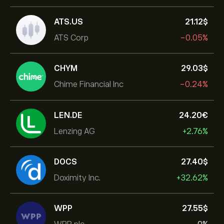
ATS.US
21.12‎$‎
ATS Corp
-0.05%
CHYM
29.03‎$‎
Chime Financial Inc
-0.24%
LEN.DE
24.20‎€‎
Lenzing AG
+2.76%
DOCS
27.40‎$‎
Doximity Inc.
+32.62%
WPP
27.55‎$‎