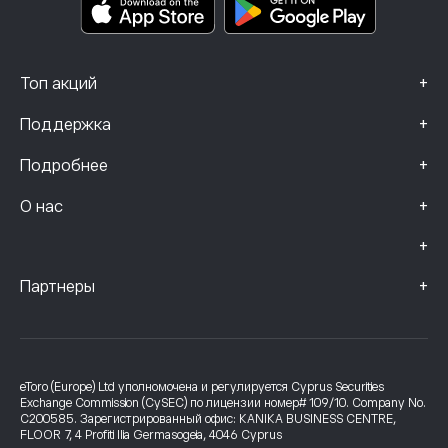
Данные о жалобах (клиенты FCA)
+
Топ акций
+
Поддержка
+
Подробнее
+
О нас
+
+
Партнеры
eToro (Europe) Ltd уполномочена и регулируется Cyprus Securities
Exchange Commission (CySEC) по лицензии номер# 109/10. Company No.
C200585. Зарегистрированный офис: KANIKA BUSINESS CENTRE,
FLOOR 7, 4 Profiti Ilia Germasogeia, 4046 Cyprus