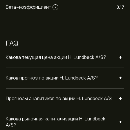
Рыночная капитализация H. Lundbeck A/S — это
41.25B‎kr‎
Бета-коэффициент
0.17
i
FAQ
+
Какова текущая цена акции H. Lundbeck A/S?
+
Каков прогноз по акции H. Lundbeck A/S?
+
Прогнозы аналитиков по акции H. Lundbeck A/S
Какова рыночная капитализация H. Lundbeck
+
A/S?