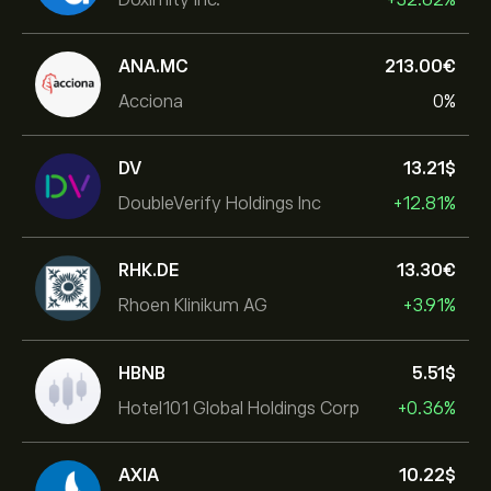
ANA.MC
213.00‎€‎
Acciona
0%
DV
13.21‎$‎
DoubleVerify Holdings Inc
+12.81%
RHK.DE
13.30‎€‎
Rhoen Klinikum AG
+3.91%
HBNB
5.51‎$‎
Hotel101 Global Holdings Corp
+0.36%
AXIA
10.22‎$‎