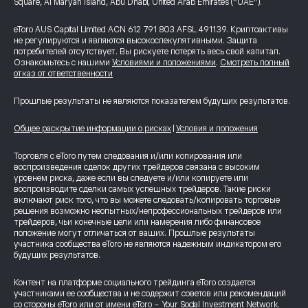
Square, Al Maryah Island, Abu Dhabi, United Arab Emirates (“UAE”).
eToro AUS Capital Limited ACN 612 791 803 AFSL 491139. Криптоактивы
не регулируются и являются высокоспекулятивными. Защита
потребителей отсутствует. Вы рискуете потерять весь свой капитал.
Ознакомьтесь с нашими
Условиями и положениями
.
Смотреть полный
отказ от ответственности
Прошлые результаты не являются показателем будущих результатов.
Общее раскрытие информации о рисках
|
Условия и положения
Торговля с eToro путем следования и/или копирования или
воспроизведения сделок других трейдеров связана с высоким
уровнем риска, даже если вы следуете и/или копируете или
воспроизводите сделки самых успешных трейдеров. Такие риски
включают риск того, что вы можете следовать/копировать торговые
решения возможно неопытных/непрофессиональных трейдеров или
трейдеров, чьи конечные цели или намерения либо финансовое
положение могут отличаться от ваших. Прошлые результаты
участника сообщества eToro не являются надежным индикатором его
будущих результатов.
Контент на платформе социального трейдинга eToro создается
участниками ее сообщества и не содержит советов или рекомендаций
со стороны eToro или от имени eToro - Your Social Investment Network.