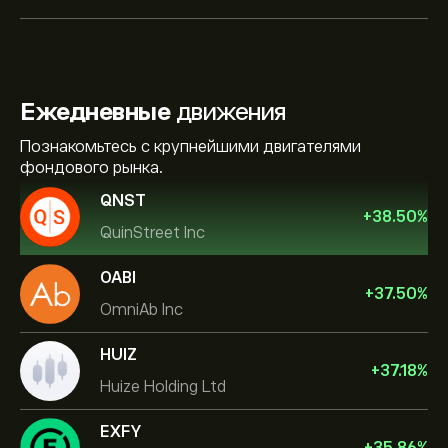
Ежедневные
движения
Познакомьтесь с крупнейшими двигателями
фондового рынка.
QNST
+
38.50
%
QuinStreet Inc
OABI
+
37.50
%
OmniAb Inc
HUIZ
+
37.18
%
Huize Holding Ltd
EXFY
+
35.86
%