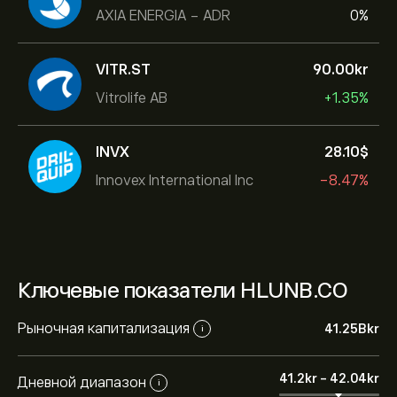
AXIA ENERGIA - ADR
0%
VITR.ST
90.00‎kr‎
Vitrolife AB
+1.35%
INVX
28.10‎$‎
Innovex International Inc
-8.47%
Ключевые показатели HLUNB.CO
Рыночная капитализация
41.25B‎kr‎
i
41.2‎kr‎
-
42.04‎kr‎
Дневной диапазон
i