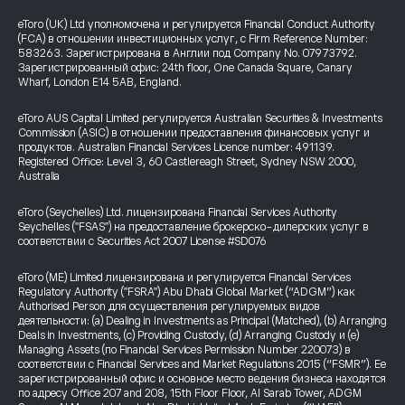
eToro (UK) Ltd уполномочена и регулируется Financial Conduct Authority
(FCA) в отношении инвестиционных услуг, с Firm Reference Number:
583263. Зарегистрирована в Англии под Company No. 07973792.
Зарегистрированный офис: 24th floor, One Canada Square, Canary
Wharf, London E14 5AB, England.
eToro AUS Capital Limited регулируется Australian Securities & Investments
Commission (ASIC) в отношении предоставления финансовых услуг и
продуктов. Australian Financial Services Licence number: 491139.
Registered Office: Level 3, 60 Castlereagh Street, Sydney NSW 2000,
Australia
eToro (Seychelles) Ltd. лицензирована Financial Services Authority
Seychelles ("FSAS") на предоставление брокерско-дилерских услуг в
соответствии с Securities Act 2007 License #SD076
eToro (ME) Limited лицензирована и регулируется Financial Services
Regulatory Authority ("FSRA") Abu Dhabi Global Market (“ADGM”) как
Authorised Person для осуществления регулируемых видов
деятельности: (a) Dealing in Investments as Principal (Matched), (b) Arranging
Deals in Investments, (c) Providing Custody, (d) Arranging Custody и (e)
Managing Assets (по Financial Services Permission Number 220073) в
соответствии с Financial Services and Market Regulations 2015 (“FSMR”). Ее
зарегистрированный офис и основное место ведения бизнеса находятся
по адресу Office 207 and 208, 15th Floor Floor, Al Sarab Tower, ADGM