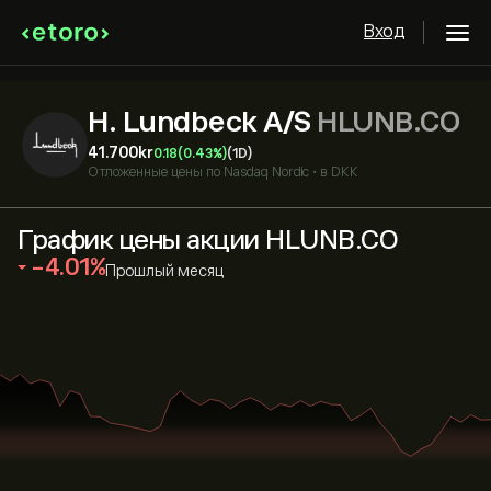
Вход
H. Lundbeck A/S
HLUNB.CO
41.700‎kr‎
0.18
(0.43%)
(1D)
Отложенные цены по
Nasdaq Nordic
•
в DKK
График цены акции HLUNB.CO
‎-4.01‎
Прошлый месяц