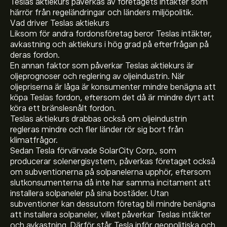
Teslas aktiekurs påverkas av företagets intäkter som
härrör från regeländringar och länders miljöpolitik.
Vad driver Teslas aktiekurs
Liksom för andra fordonsföretag beror Teslas intäkter,
avkastning och aktiekurs i hög grad på efterfrågan på
deras fordon.
En annan faktor som påverkar Teslas aktiekurs är
oljeprognoser och reglering av oljeindustrin. När
oljepriserna är låga är konsumenter mindre benägna att
köpa Teslas fordon, eftersom det då är mindre dyrt att
köra ett bränslesnålt fordon.
Teslas aktiekurs drabbas också om oljeindustrin
regleras mindre och fler länder rör sig bort från
klimatfrågor.
Sedan Tesla förvärvade SolarCity Corp., som
producerar solenergisystem, påverkas företaget också
om subventionerna på solpanelerna upphör, eftersom
slutkonsumenterna då inte har samma incitament att
installera solpaneler på sina bostäder. Utan
subventioner kan dessutom företag bli mindre benägna
att installera solpaneler, vilket påverkar Teslas intäkter
och avkastning. Därför står Tesla inför geopolitiska och