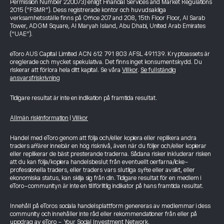
Permission Number 220073) enligt Financial Services and Market Regulations
2015 (“FSMR”). Dess registrerade kontor och huvudsakliga
verksamhetsställe finns på Office 207 and 208, 15th Floor Floor, Al Sarab
Tower, ADGM Square, Al Maryah Island, Abu Dhabi, United Arab Emirates
(“UAE”).
eToro AUS Capital Limited ACN 612 791 803 AFSL 491139. Kryptoassets är
oreglerade och mycket spekulativa. Det finns inget konsumentskydd. Du
riskerar att förlora hela ditt kapital. Se våra
Villkor
.
Se fullständig
ansvarsfriskrivning
Tidigare resultat är inte en indikation på framtida resultat.
Allmän riskinformation
|
Villkor
Handel med eToro genom att följa och/eller kopiera eller replikera andra
traders affärer innebär en hög risknivå, även när du följer och/eller kopierar
eller replikerar de bäst presterande traderna. Sådana risker inkluderar risken
att du kan följa/kopiera handelsbeslut från eventuellt oerfarna/icke-
professionella traders, eller traders vars slutliga syfte eller avsikt, eller
ekonomiska status, kan skilja sig från din. Tidigare resultat för en medlem i
eToro-communityn är inte en tillförlitlig indikator på hans framtida resultat.
Innehåll på eToros sociala handelsplattform genereras av medlemmar i dess
community och innehåller inte råd eller rekommendationer från eller på
uppdrag av eToro - Your Social Investment Network.