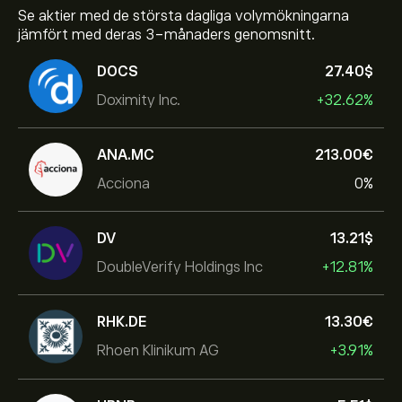
Se aktier med de största dagliga volymökningarna
jämfört med deras 3-månaders genomsnitt.
DOCS
27.40‎$‎
Doximity Inc.
+32.62%
ANA.MC
213.00‎€‎
Acciona
0%
DV
13.21‎$‎
DoubleVerify Holdings Inc
+12.81%
RHK.DE
13.30‎€‎
Rhoen Klinikum AG
+3.91%