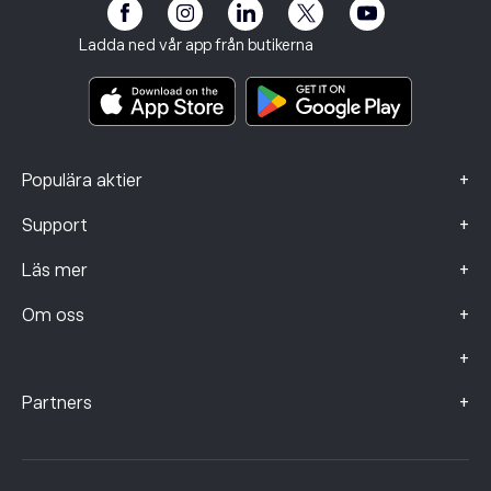
eToro Club
Imprint
Regler och villkor
Investeringsförsäkring
Ladda ned vår app från butikerna
Viktiga informationsdokument
Smart Portfolios
Klagomålsdata (FCA-kunder)
+
Populära aktier
+
Support
+
Läs mer
+
Om oss
+
+
Partners