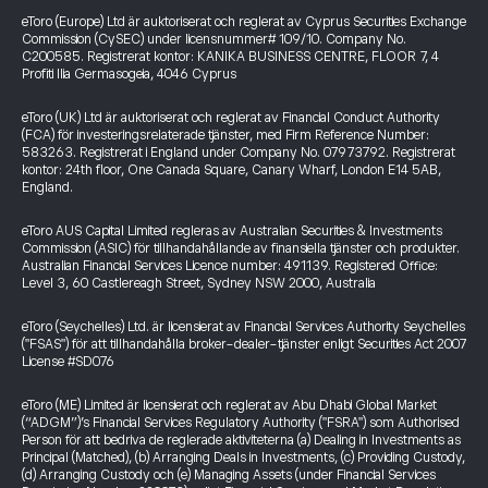
eToro (Europe) Ltd är auktoriserat och reglerat av Cyprus Securities Exchange
Commission (CySEC) under licensnummer# 109/10. Company No.
C200585. Registrerat kontor: KANIKA BUSINESS CENTRE, FLOOR 7, 4
Profiti Ilia Germasogeia, 4046 Cyprus
eToro (UK) Ltd är auktoriserat och reglerat av Financial Conduct Authority
(FCA) för investeringsrelaterade tjänster, med Firm Reference Number:
583263. Registrerat i England under Company No. 07973792. Registrerat
kontor: 24th floor, One Canada Square, Canary Wharf, London E14 5AB,
England.
eToro AUS Capital Limited regleras av Australian Securities & Investments
Commission (ASIC) för tillhandahållande av finansiella tjänster och produkter.
Australian Financial Services Licence number: 491139. Registered Office:
Level 3, 60 Castlereagh Street, Sydney NSW 2000, Australia
eToro (Seychelles) Ltd. är licensierat av Financial Services Authority Seychelles
("FSAS") för att tillhandahålla broker-dealer-tjänster enligt Securities Act 2007
License #SD076
eToro (ME) Limited är licensierat och reglerat av Abu Dhabi Global Market
(“ADGM”)’s Financial Services Regulatory Authority ("FSRA") som Authorised
Person för att bedriva de reglerade aktiviteterna (a) Dealing in Investments as
Principal (Matched), (b) Arranging Deals in Investments, (c) Providing Custody,
(d) Arranging Custody och (e) Managing Assets (under Financial Services