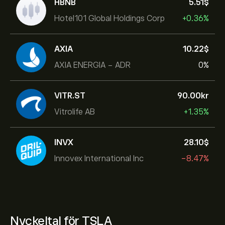
HBNB
5.51‎$‎
Hotel101 Global Holdings Corp
+0.36%
AXIA
10.22‎$‎
AXIA ENERGIA - ADR
0%
VITR.ST
90.00‎kr‎
Vitrolife AB
+1.35%
INVX
28.10‎$‎
Innovex International Inc
-8.47%
Nyckeltal för TSLA