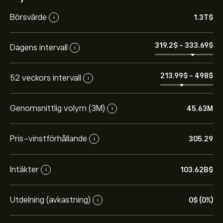
Börsvärde
1.3T‎$‎
i
319.2‎$‎
-
333.69‎$‎
Dagens intervall
i
213.99‎$‎
-
498‎$‎
52 veckors intervall
i
Genomsnittlig volym (3M)
45.63M
i
Pris-vinstförhållande
305.29
i
Intäkter
103.62B‎$‎
i
Utdelning (avkastning)
0‎$‎ (0%)
i