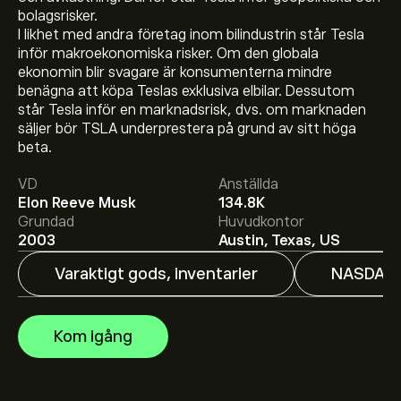
bolagsrisker.
I likhet med andra företag inom bilindustrin står Tesla
inför makroekonomiska risker. Om den globala
ekonomin blir svagare är konsumenterna mindre
benägna att köpa Teslas exklusiva elbilar. Dessutom
står Tesla inför en marknadsrisk, dvs. om marknaden
Aktiekursen live för TSLA är 328.58‎$‎.
säljer bör TSLA underprestera på grund av sitt höga
beta.
VD
Anställda
Det genomsnittliga kursmålet för Tesla Motors, Inc. är
Elon Reeve Musk
134.8K
328.58‎$‎.
Registrera dig
hos eToro för att få detaljerade
Grundad
Huvudkontor
prisprognoser och kursmål från framstående
2003
Austin, Texas, US
aktieanalytiker.
Varaktigt gods, inventarier
NASDAQ
Aktieanalytiker erbjuder prisprognoser för Tesla Motors,
Inc. baserat på marknadstrender, finansiella rapporter
och förväntad tillväxt. Se den senaste prognosen för
Kom igång
framtida prisrörelser.
Börsvärdet för Tesla Motors, Inc. är 1.3T‎$‎