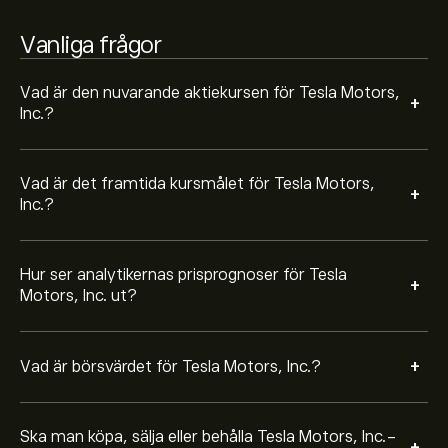
Baserat på rekommendationer från 18 analytiker för
Vanliga frågor
TSLA de senaste 3 månaderna är den övergripande
bedömningen Måttligt köp
Vad är den nuvarande aktiekursen för Tesla Motors,
+
Inc.?
TSLA är en av marknadens mest populära aktier att
bevaka till följ av sin starka marknadsnärvaro, sina
innovativa produkter och konsekventa ekonomiska
Vad är det framtida kursmålet för Tesla Motors,
resultat. Investerare bevakar aktien nära för
+
Inc.?
tillväxtmöjligheter.
Hur ser analytikernas prisprognoser för Tesla
+
Motors, Inc. ut?
+
Vad är börsvärdet för Tesla Motors, Inc.?
Ska man köpa, sälja eller behålla Tesla Motors, Inc.-