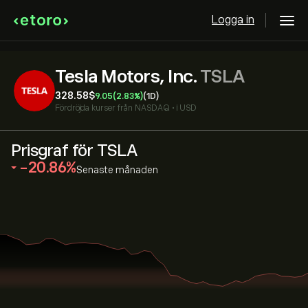
Logga in
Tesla Motors, Inc.
TSLA
328.58‎$‎
9.05
(2.83%)
(1D)
Fördröjda kurser från
NASDAQ
•
i USD
Prisgraf för TSLA
‎-20.86‎
Senaste månaden