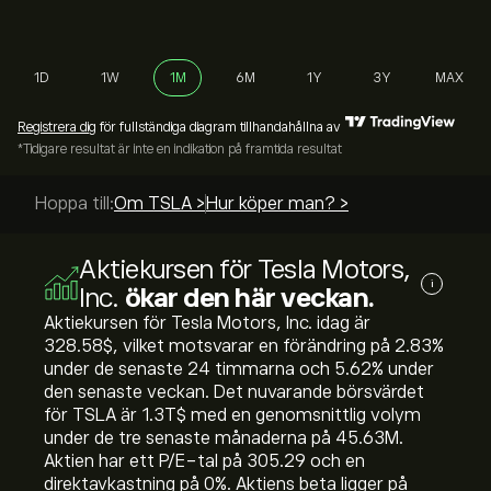
1D
1W
1M
6M
1Y
3Y
MAX
Registrera dig
för fullständiga diagram tillhandahållna av
*Tidigare resultat är inte en indikation på framtida resultat
Hoppa till:
Om TSLA >
Hur köper man? >
Aktiekursen för Tesla Motors,
i
Inc.
ökar den här veckan.
Aktiekursen för Tesla Motors, Inc. idag är
328.58‎$‎, vilket motsvarar en förändring på ‎2.83‎%
under de senaste 24 timmarna och ‎5.62‎% under
den senaste veckan. Det nuvarande börsvärdet
för TSLA är 1.3T‎$‎ med en genomsnittlig volym
under de tre senaste månaderna på 45.63M.
Aktien har ett P/E-tal på 305.29 och en
direktavkastning på 0%. Aktiens beta ligger på