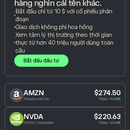
hàng nghìn cái tên khác.
Bắt đầu chỉ từ 10 $ với cổ phiếu phân
đoạn
Giao dịch không phí hoa hồng
Xem tâm lý thị trường theo thời gian
thực từ hơn 40 triệu người dùng toàn
cầu
Bắt đầu đầu tư
AMZN
$274.50
Amazon.com Inc
Today
+0.68%
NVDA
$220.63
NVIDIA Corporation
Today
+0.64%