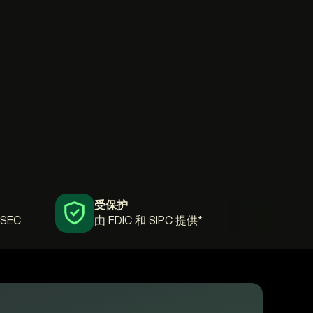
受保护
 SEC
由 FDIC 和 SIPC 提供*