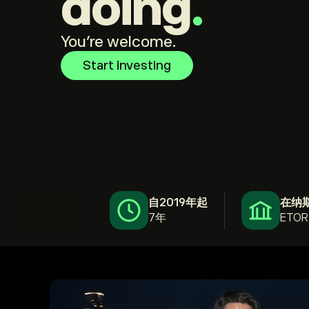
doing
.
You're welcome.
Start investing
自2019年起
在纳
7年
ETOR