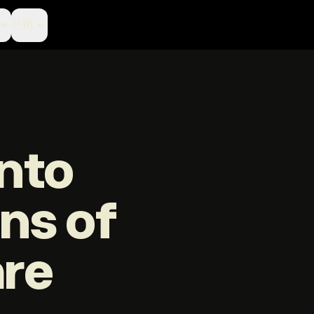
公司
nto
ons of
are