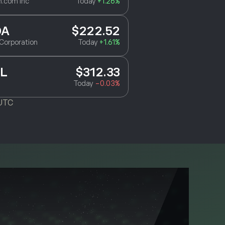
.com Inc
Today
+1.26%
DA
$222.52
Corporation
Today
+1.61%
L
$312.33
Today
-0.03%
 UTC