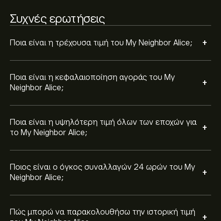
Επιλέξτε το χρονικό διάστημα "1D" ή "1W" στο
Συχνές ερωτήσεις
γράφημα της eToro και κάντε σμίκρυνση για να δείτε
τις ιστορικές κινήσεις τιμής του My Neighbor Alice. Η
+
τιμή του My Neighbor Alice κυμάνθηκε μεταξύ 0.088‎$‎
Ποια είναι η τρέχουσα τιμή του My Neighbor Alice;
Για να αγοράσετε My Neighbor Alice, επισκεφθείτε τη
και 0.667‎$‎ τον τελευταίο χρόνο.
σελίδα "My Neighbor Alice (ALICE)". Αφού
δημιουργήσετε λογαριασμό και καταθέσετε
Ποια είναι η κεφαλαιοποίηση αγοράς του My
κεφάλαια, κάντε κλικ στο κουμπί "Trade" και επιλέξτε
+
Neighbor Alice;
πόσα My Neighbor Alice θέλετε να αγοράσετε.
Μπορείτε επίσης να καταχωρίσετε εντολή για να
αγοράσετε My Neighbor Alice (ALICE) σε συγκεκριμένη
τιμή στο μέλλον.
Ποια είναι η υψηλότερη τιμή όλων των εποχών για
+
το My Neighbor Alice;
Ποιος είναι ο όγκος συναλλαγών 24 ωρών του My
+
Neighbor Alice;
Πώς μπορώ να παρακολουθήσω την ιστορική τιμή
+