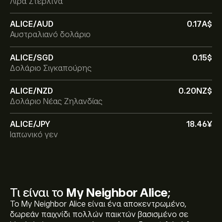
Λίρα Στερλίνα
ALICE/AUD
0.17‎A$‎
Αυστραλιανό δολάριο
ALICE/SGD
0.15‎$‎
Δολάριο Σιγκαπούρης
ALICE/NZD
0.20‎NZ$‎
Δολάριο Νέας Ζηλανδίας
ALICE/JPY
18.46‎¥‎
Ιαπωνικό γεν
Τι είναι το
My Neighbor Alice
;
Το My Neighbor Alice είναι ένα αποκεντρωμένο,
δωρεάν παιχνίδι πολλών παικτών βασισμένο σε