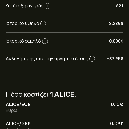
Κατάταξη αγοράς
821
i
Ιστορικό υψηλό
3.235‎$‎
i
Ιστορικό χαμηλό
0.088‎$‎
i
Αλλαγή τιμής από την αρχή του έτους
-32.95‎$‎
i
Πόσο κοστίζει
1 ALICE
;
ALICE/EUR
0.10‎€‎
Ευρώ
ALICE/GBP
0.09‎£‎