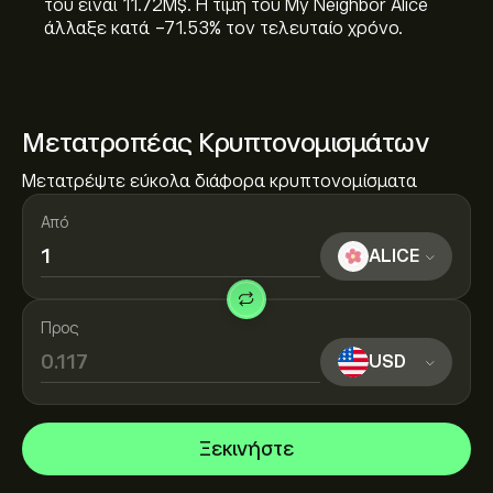
του είναι 11.72M‎$‎. Η τιμή του My Neighbor Alice
άλλαξε κατά ‎-71.53‎% τον τελευταίο χρόνο.
Μετατροπέας Κρυπτονομισμάτων
Μετατρέψτε εύκολα διάφορα κρυπτονομίσματα
Από
ALICE
Προς
USD
Ξεκινήστε