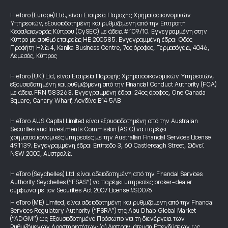
Η eToro (Europe) Ltd., είναι Εταιρεία Παροχής Χρηματοοικονομικών
Υπηρεσιών, εξουσιοδοτημένη και ρυθμιζόμενη από την Επιτροπή
Κεφαλαιαγοράς Κύπρου (CySEC) με άδεια # 109/10. Εγγεγραμμένη στην
Κύπρο με αριθμό εταιρείας HE 200585. Εγγεγραμμένη έδρα: Οδός
Προφήτη Ηλία 4, Kanika Business Centre, 7ος όροφος, Γερμασόγεια, 4046,
Λεμεσός, Κύπρος
Η eToro (UK) Ltd, είναι Εταιρεία Παροχής Χρηματοοικονομικών Υπηρεσιών,
εξουσιοδοτημένη και ρυθμιζόμενη από την Financial Conduct Authority (FCA)
με άδεια FRN 583263. Εγγεγραμμένη έδρα: 24ος όροφος, One Canada
Square, Canary Wharf, Λονδίνο E14 5AB
Η eToro AUS Capital Limited είναι εξουσιοδοτημένη από την Australian
Securities and Investments Commission (ASIC) να παρέχει
χρηματοοικονομικές υπηρεσίες με την Australian Financial Services License
491139. Εγγεγραμμένη έδρα: Επίπεδο 3, 60 Castlereagh Street, Σίδνεϊ
NSW 2000, Αυστραλία
Η eToro (Seychelles) Ltd. είναι αδειοδοτημένη από την Financial Services
Authority Seychelles (“FSAS”) να παρέχει υπηρεσίες broker-dealer
σύμφωνα με τον Securities Act 2007 License #SD076
Η eToro (ME) Limited, είναι αδειοδοτημένη και ρυθμιζόμενη από την Financial
Services Regulatory Authority (“FSRA”) της Abu Dhabi Global Market
(“ADGM”) ως Εξουσιοδοτημένο Πρόσωπο για τη διενέργεια των
Ρυθμιζόμενων Δραστηριοτήτων: (α) Διαπραγμάτευση Επενδύσεων ως