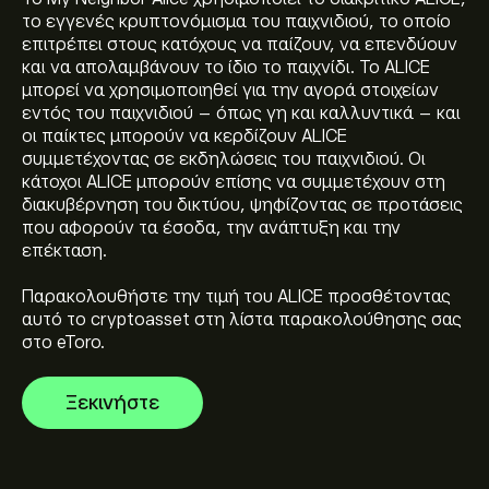
το εγγενές κρυπτονόμισμα του παιχνιδιού, το οποίο
επιτρέπει στους κατόχους να παίζουν, να επενδύουν
και να απολαμβάνουν το ίδιο το παιχνίδι. Το ALICE
μπορεί να χρησιμοποιηθεί για την αγορά στοιχείων
εντός του παιχνιδιού – όπως γη και καλλυντικά – και
Η τρέχουσα τιμή του My Neighbor Alice (ALICE) είναι
οι παίκτες μπορούν να κερδίζουν ALICE
0.117‎$‎
συμμετέχοντας σε εκδηλώσεις του παιχνιδιού. Οι
κάτοχοι ALICE μπορούν επίσης να συμμετέχουν στη
διακυβέρνηση του δικτύου, ψηφίζοντας σε προτάσεις
Η κεφαλαιοποίηση αγοράς του My Neighbor Alice είναι
που αφορούν τα έσοδα, την ανάπτυξη και την
11.72M‎$‎
επέκταση.
Παρακολουθήστε την τιμή του ALICE προσθέτοντας
Το ιστορικό υψηλό του My Neighbor Alice είναι 3.235‎$‎
αυτό το cryptoasset στη λίστα παρακολούθησης σας
στο eToro.
Ξεκινήστε
Το My Neighbor Alice έχει όγκο συναλλαγών 24 ωρών
4.98M