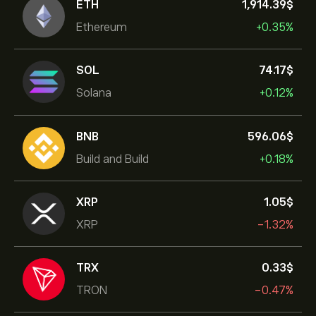
ETH
1,914.39‎$‎
Ethereum
+0.35%
SOL
74.17‎$‎
Solana
+0.12%
BNB
596.06‎$‎
Build and Build
+0.18%
XRP
1.05‎$‎
XRP
-1.32%
TRX
0.33‎$‎
TRON
-0.47%