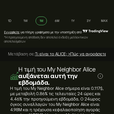
1D
1W
1M
6M
1Y
3Y
MAX
Εγγραφείτε
για πλήρη γραφήματα με την υποστήριξη από
*Η προηγούμενη απόδοση δεν αποτελεί ένδειξη μελλοντικών
αποτελεσμάτων
Μετάβαση σε:
Τι είναι το ALICE; >
Πώς να αγοράσετε; >
Η τιμή του My Neighbor Alice
αυξάνεται αυτή την
i
εβδομάδα.
Η τιμή του My Neighbor Alice σήμερα είναι 0.117‎$‎,
με μεταβολή ‎0.86‎% τις τελευταίες 24 ώρες και
‎4.46‎% την προηγούμενη εβδομάδα. Ο 24ωρος
όγκος συναλλαγών του My Neighbor Alice είναι
4.98M και η τρέχουσα κεφαλαιοποίηση αγοράς