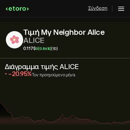
Σύνδεση
Τιμή My Neighbor Alice
ALICE
0.117‎$‎
0
(0.86%)
(1D)
Διάγραμμα τιμής ALICE
‎-20.95‎
Τον προηγούμενο μήνα