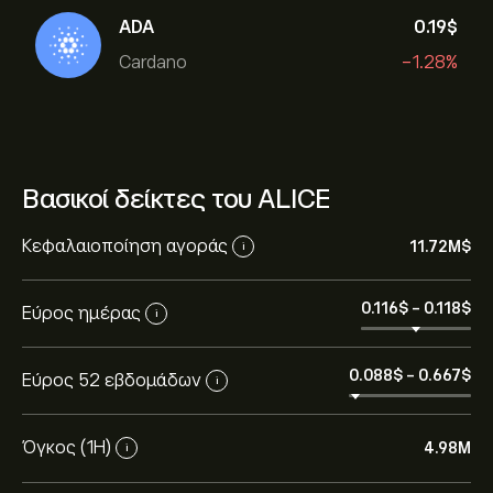
ADA
0.19‎$‎
Cardano
-1.28%
Βασικοί δείκτες του ALICE
Κεφαλαιοποίηση αγοράς
11.72M‎$‎
i
0.116‎$‎
-
0.118‎$‎
Εύρος ημέρας
i
0.088‎$‎
-
0.667‎$‎
Εύρος 52 εβδομάδων
i
Όγκος (1Η)
4.98M
i