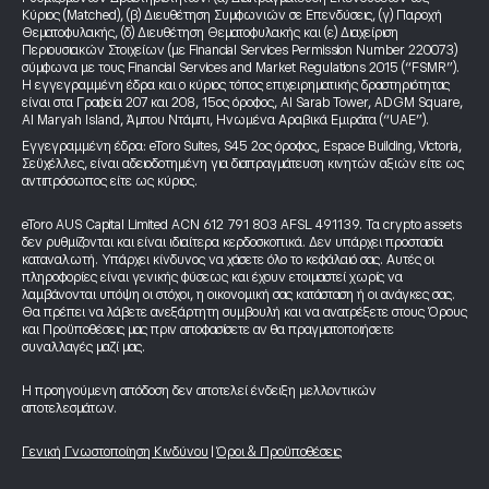
Κύριος (Matched), (β) Διευθέτηση Συμφωνιών σε Επενδύσεις, (γ) Παροχή
Θεματοφυλακής, (δ) Διευθέτηση Θεματοφυλακής και (ε) Διαχείριση
Περιουσιακών Στοιχείων (με Financial Services Permission Number 220073)
σύμφωνα με τους Financial Services and Market Regulations 2015 (“FSMR”).
Η εγγεγραμμένη έδρα και ο κύριος τόπος επιχειρηματικής δραστηριότητας
είναι στα Γραφεία 207 και 208, 15ος όροφος, Al Sarab Tower, ADGM Square,
Al Maryah Island, Άμπου Ντάμπι, Ηνωμένα Αραβικά Εμιράτα (“UAE”).
Εγγεγραμμένη έδρα: eToro Suites, S45 2ος όροφος, Espace Building, Victoria,
Σεϋχέλλες, είναι αδειοδοτημένη για διαπραγμάτευση κινητών αξιών είτε ως
αντιπρόσωπος είτε ως κύριος.
eToro AUS Capital Limited ACN 612 791 803 AFSL 491139. Τα crypto assets
δεν ρυθμίζονται και είναι ιδιαίτερα κερδοσκοπικά. Δεν υπάρχει προστασία
καταναλωτή. Υπάρχει κίνδυνος να χάσετε όλο το κεφάλαιό σας. Αυτές οι
πληροφορίες είναι γενικής φύσεως και έχουν ετοιμαστεί χωρίς να
λαμβάνονται υπόψη οι στόχοι, η οικονομική σας κατάσταση ή οι ανάγκες σας.
Θα πρέπει να λάβετε ανεξάρτητη συμβουλή και να ανατρέξετε στους Όρους
και Προϋποθέσεις μας πριν αποφασίσετε αν θα πραγματοποιήσετε
συναλλαγές μαζί μας.
Η προηγούμενη απόδοση δεν αποτελεί ένδειξη μελλοντικών
αποτελεσμάτων.
Γενική Γνωστοποίηση Κινδύνου
|
Όροι & Προϋποθέσεις