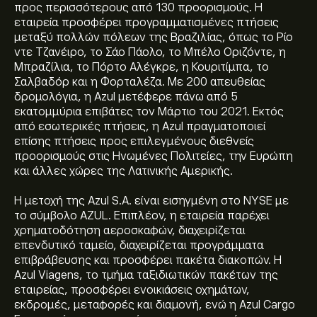
προς περισσότερους από 130 προορισμούς. Η
εταιρεία προσφέρει προγραμματισμένες πτήσεις
μεταξύ πολλών πόλεων της Βραζιλίας, όπως το Ρίο
ντε Τζανέιρο, το Σάο Πάολο, το Μπέλο Οριζόντε, η
Μπραζίλια, το Πόρτο Αλέγκρε, η Κουριτίμπα, το
Σαλβαδόρ και η Φορταλέζα. Με 200 απευθείας
δρομολόγια, η Azul μετέφερε πάνω από 5
εκατομμύρια επιβάτες τον Μάρτιο του 2021. Εκτός
από εσωτερικές πτήσεις, η Azul πραγματοποιεί
επίσης πτήσεις προς επιλεγμένους διεθνείς
προορισμούς στις Ηνωμένες Πολιτείες, την Ευρώπη
και άλλες χώρες της Λατινικής Αμερικής.
Η μετοχή της Azul S.A. είναι εισηγμένη στο NYSE με
το σύμβολο AZUL. Επιπλέον, η εταιρεία παρέχει
χρηματοδότηση αεροσκαφών, διαχειρίζεται
επενδυτικό ταμείο, διαχειρίζεται προγράμματα
επιβράβευσης και προσφέρει πακέτα διακοπών. Η
Azul Viagens, το τμήμα ταξιδιωτικών πακέτων της
εταιρείας, προσφέρει ενοικιάσεις οχημάτων,
εκδρομές, μεταφορές και διαμονή, ενώ η Azul Cargo