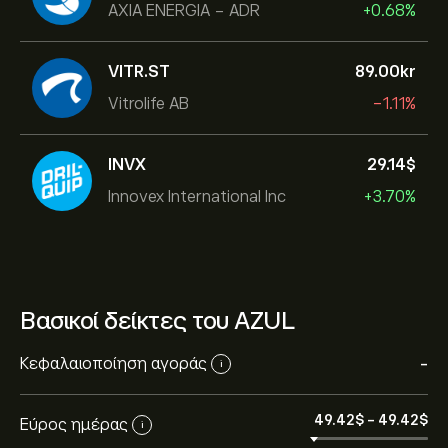
AXIA ENERGIA - ADR
+0.68%
VITR.ST
89.00‎kr‎
Vitrolife AB
-1.11%
INVX
29.14‎$‎
Innovex International Inc
+3.70%
Βασικοί δείκτες του AZUL
Κεφαλαιοποίηση αγοράς
-
i
49.42‎$‎
-
49.42‎$‎
Εύρος ημέρας
i