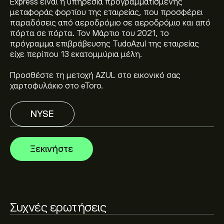
Express είναι η υπηρεσία προγραμματισμένης
μεταφοράς φορτίου της εταιρείας, που προσφέρει
παραδόσεις από αεροδρόμιο σε αεροδρόμιο και από
Η τρέχουσα τιμή του AZUL είναι 8.51‎$‎.
πόρτα σε πόρτα. Τον Μάρτιο του 2021, το
πρόγραμμα επιβράβευσης TudoAzul της εταιρείας
είχε περίπου 13 εκατομμύρια μέλη.
Οι αναλυτές προσφέρουν προβλέψεις για το Azul SA-
Προσθέστε τη μετοχή AZUL στο εικονικό σας
SPDN ADR με βάση τις τάσεις της αγοράς, τις
χαρτοφυλάκιο στο eToro.
οικονομικές αναφορές και την αναμενόμενη
ανάπτυξη. Δείτε την πιο πρόσφατη πρόβλεψη για τις
NYSE
μελλοντικές διακυμάνσεις της τιμής.
Η κεφαλαιοποίηση αγοράς του Azul SA-SPDN ADR
είναι (Τα δεδομένα δεν είναι διαθέσιμα αυτή τη
στιγμή)
Ξεκινήστε
Συχνές ερωτήσεις