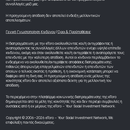
συναλλαγές μαζί μας.
Η προηγούμενη απόδοση δεν αποτελεί ένδειξη μελλοντικών
αποτελεσμάτων.
Γενική Γνωστοποίηση Κινδύνου
|
Όροι & Προϋποθέσεις
Η διαπραγμάτευση με την eToro ακολουθώντας και/ή αντιγράφοντας ή
αναπαράγοντας τις συναλλαγές άλλων επενδυτών ενέχει υψηλό επίπεδο
κινδύνου, ακόμη και όταν ακολουθείτε και/ή αντιγράφετε ή αναπαράγετε τους
επενδυτές με την καλύτερη απόδοση. Αυτοί οι κίνδυνοι περιλαμβάνουν το
ενδεχόμενο να ακολουθείτε/αντιγράφετε αποφάσεις διαπραγμάτευσης
πιθανώς άπειρων/μη επαγγελματιών επενδυτών ή επενδυτών των
οποίων ο τελικός σκοπός ή πρόθεση, ή η οικονομική κατάσταση μπορεί να
διαφέρει από τη δική σας. Η προηγούμενη απόδοση ενός μέλους της
κοινότητας eToro δεν αποτελεί αξιόπιστο δείκτη για τη μελλοντική του
απόδοση.
Το περιεχόμενο στην πλατφόρμα κοινωνικής διαπραγμάτευσης της eToro
δημιουργείται από τα μέλη της κοινότητάς της και δεν περιέχει συμβουλές ή
συστάσεις από ή εκ μέρους της eToro - Your Social Investment Network.
Copyright © 2006-2026 eToro - Your Social Investment Network, Με
επιφύλαξη παντός δικαιώματος.