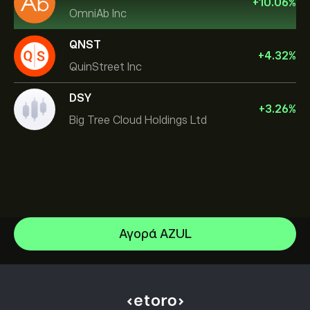
+
10.06
%
OmniAb Inc
QNST
+
4.32
%
QuinStreet Inc
DSY
+
3.26
%
Big Tree Cloud Holdings Ltd
Αγορά AZUL
Applied Materials Inc
Rocket Lab Corp
Κέντρο βοήθειας
Sandisk Corp/DE
Πώς να καταθέσετε
Πώς λειτουργεί το CopyTrading
Apple
Πώς να κάνετε ανάληψη