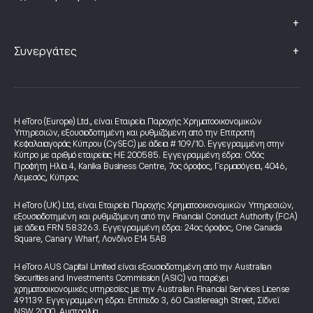
+
+
Συνεργάτες
Η eToro (Europe) Ltd., είναι Εταιρεία Παροχής Χρηματοοικονομικών
Υπηρεσιών, εξουσιοδοτημένη και ρυθμιζόμενη από την Επιτροπή
Κεφαλαιαγοράς Κύπρου (CySEC) με άδεια # 109/10. Εγγεγραμμένη στην
Κύπρο με αριθμό εταιρείας HE 200585. Εγγεγραμμένη έδρα: Οδός
Προφήτη Ηλία 4, Kanika Business Centre, 7ος όροφος, Γερμασόγεια, 4046,
Λεμεσός, Κύπρος
Η eToro (UK) Ltd, είναι Εταιρεία Παροχής Χρηματοοικονομικών Υπηρεσιών,
εξουσιοδοτημένη και ρυθμιζόμενη από την Financial Conduct Authority (FCA)
με άδεια FRN 583263. Εγγεγραμμένη έδρα: 24ος όροφος, One Canada
Square, Canary Wharf, Λονδίνο E14 5AB
Η eToro AUS Capital Limited είναι εξουσιοδοτημένη από την Australian
Securities and Investments Commission (ASIC) να παρέχει
χρηματοοικονομικές υπηρεσίες με την Australian Financial Services License
491139. Εγγεγραμμένη έδρα: Επίπεδο 3, 60 Castlereagh Street, Σίδνεϊ
NSW 2000, Αυστραλία