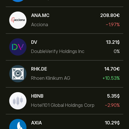
ANA.MC
208.80‎€‎
Acciona
-1.97%
DV
13.21‎$‎
DoubleVerify Holdings Inc
0%
RHK.DE
14.70‎€‎
Rhoen Klinikum AG
+10.53%
HBNB
5.35‎$‎
Hotel101 Global Holdings Corp
-2.90%
AXIA
10.29‎$‎