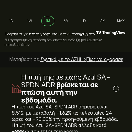
1D
1W
1M
6M
1Y
3Y
MAX
Εγγραφείτε
για πλήρη γραφήματα με την υποστήριξη από
*Η προηγούμενη απόδοση δεν αποτελεί ένδειξη μελλοντικών
αποτελεσμάτων
Μετάβαση σε:
Σχετικά με το AZUL >
Πώς να αγοράσετε; 
Η τιμή της μετοχής Azul SA-
SPDN ADR
βρίσκεται σε
i
πτώση αυτή την
εβδομάδα.
Η τιμή του Azul SA-SPDN ADR σήμερα είναι
8.51‎$‎, με μεταβολή ‎-1.62‎% τις τελευταίες 24
ώρες και ‎-90.00‎% την προηγούμενη εβδομάδα.
Η τιμή του Azul SA-SPDN ADR άλλαξε κατά
‎-99.97‎% τον τελευταίο χρόνο.