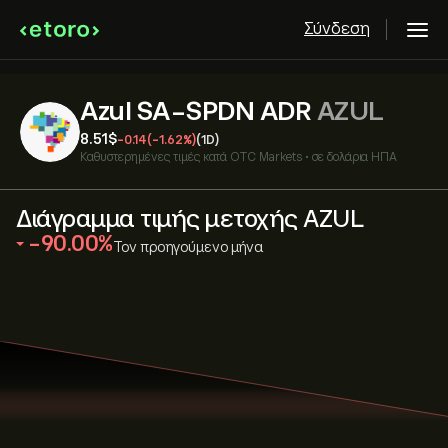
Σύνδεση
Azul SA-SPDN ADR
AZUL
8.51‎$‎
-0.14
(-1.62%)
(1D)
Καθυστερημένες τιμές κατά
OTC Markets
•
σε δολάρια ΗΠΑ
Διάγραμμα τιμής μετοχής AZUL
‎-90.00‎
Τον προηγούμενο μήνα