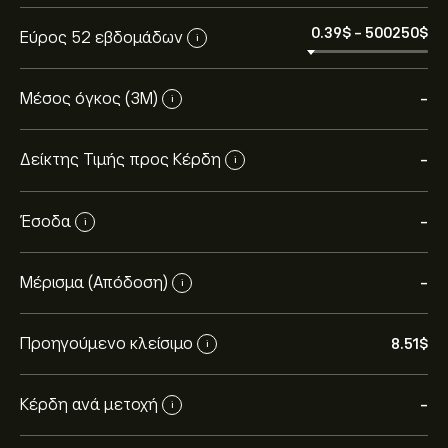
0.39‎$‎
-
500250‎$‎
Εύρος 52 εβδομάδων
i
Μέσος όγκος (3Μ)
-
i
Δείκτης Τιμής προς Κέρδη
-
i
Έσοδα
-
i
Μέρισμα (Απόδοση)
-
i
Προηγούμενο κλείσιμο
8.51‎$‎
i
Κέρδη ανά μετοχή
-
i