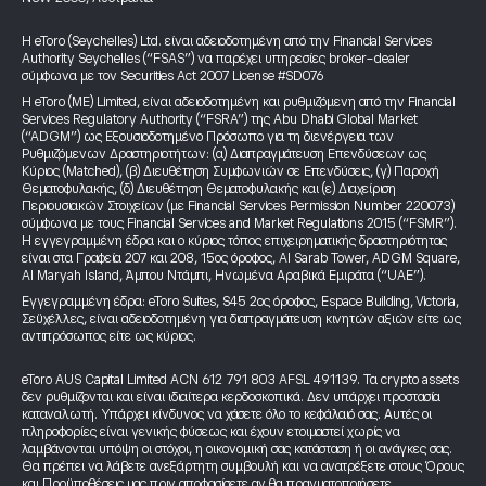
Η eToro (Seychelles) Ltd. είναι αδειοδοτημένη από την Financial Services
Authority Seychelles (“FSAS”) να παρέχει υπηρεσίες broker-dealer
σύμφωνα με τον Securities Act 2007 License #SD076
Η eToro (ME) Limited, είναι αδειοδοτημένη και ρυθμιζόμενη από την Financial
Services Regulatory Authority (“FSRA”) της Abu Dhabi Global Market
(“ADGM”) ως Εξουσιοδοτημένο Πρόσωπο για τη διενέργεια των
Ρυθμιζόμενων Δραστηριοτήτων: (α) Διαπραγμάτευση Επενδύσεων ως
Κύριος (Matched), (β) Διευθέτηση Συμφωνιών σε Επενδύσεις, (γ) Παροχή
Θεματοφυλακής, (δ) Διευθέτηση Θεματοφυλακής και (ε) Διαχείριση
Περιουσιακών Στοιχείων (με Financial Services Permission Number 220073)
σύμφωνα με τους Financial Services and Market Regulations 2015 (“FSMR”).
Η εγγεγραμμένη έδρα και ο κύριος τόπος επιχειρηματικής δραστηριότητας
είναι στα Γραφεία 207 και 208, 15ος όροφος, Al Sarab Tower, ADGM Square,
Al Maryah Island, Άμπου Ντάμπι, Ηνωμένα Αραβικά Εμιράτα (“UAE”).
Εγγεγραμμένη έδρα: eToro Suites, S45 2ος όροφος, Espace Building, Victoria,
Σεϋχέλλες, είναι αδειοδοτημένη για διαπραγμάτευση κινητών αξιών είτε ως
αντιπρόσωπος είτε ως κύριος.
eToro AUS Capital Limited ACN 612 791 803 AFSL 491139. Τα crypto assets
δεν ρυθμίζονται και είναι ιδιαίτερα κερδοσκοπικά. Δεν υπάρχει προστασία
καταναλωτή. Υπάρχει κίνδυνος να χάσετε όλο το κεφάλαιό σας. Αυτές οι
πληροφορίες είναι γενικής φύσεως και έχουν ετοιμαστεί χωρίς να
λαμβάνονται υπόψη οι στόχοι, η οικονομική σας κατάσταση ή οι ανάγκες σας.
Θα πρέπει να λάβετε ανεξάρτητη συμβουλή και να ανατρέξετε στους Όρους
και Προϋποθέσεις μας πριν αποφασίσετε αν θα πραγματοποιήσετε