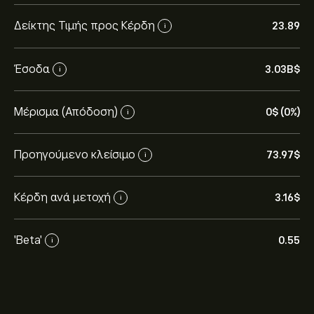
Δείκτης Τιμής προς Κέρδη
23.89
i
Έσοδα
3.03B‎$‎
i
Μέρισμα (Απόδοση)
0‎$‎ (0%)
i
Προηγούμενο κλείσιμο
73.97‎$‎
i
Κέρδη ανά μετοχή
3.16‎$‎
i
'Beta'
0.55
i