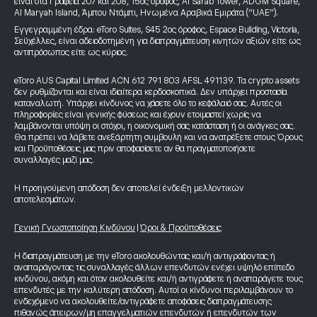
είναι στα Γραφεία 207 και 208, 15ος όροφος, Al Sarab Tower, ADGM Square,
Al Maryah Island, Άμπου Ντάμπι, Ηνωμένα Αραβικά Εμιράτα (“UAE”).
Εγγεγραμμένη έδρα: eToro Suites, S45 2ος όροφος, Espace Building, Victoria,
Σεϋχέλλες, είναι αδειοδοτημένη για διαπραγμάτευση κινητών αξιών είτε ως
αντιπρόσωπος είτε ως κύριος.
eToro AUS Capital Limited ACN 612 791 803 AFSL 491139. Τα crypto assets
δεν ρυθμίζονται και είναι ιδιαίτερα κερδοσκοπικά. Δεν υπάρχει προστασία
καταναλωτή. Υπάρχει κίνδυνος να χάσετε όλο το κεφάλαιό σας. Αυτές οι
πληροφορίες είναι γενικής φύσεως και έχουν ετοιμαστεί χωρίς να
λαμβάνονται υπόψη οι στόχοι, η οικονομική σας κατάσταση ή οι ανάγκες σας.
Θα πρέπει να λάβετε ανεξάρτητη συμβουλή και να ανατρέξετε στους Όρους
και Προϋποθέσεις μας πριν αποφασίσετε αν θα πραγματοποιήσετε
συναλλαγές μαζί μας.
Η προηγούμενη απόδοση δεν αποτελεί ένδειξη μελλοντικών
αποτελεσμάτων.
Γενική Γνωστοποίηση Κινδύνου
|
Όροι & Προϋποθέσεις
Η διαπραγμάτευση με την eToro ακολουθώντας και/ή αντιγράφοντας ή
αναπαράγοντας τις συναλλαγές άλλων επενδυτών ενέχει υψηλό επίπεδο
κινδύνου, ακόμη και όταν ακολουθείτε και/ή αντιγράφετε ή αναπαράγετε τους
επενδυτές με την καλύτερη απόδοση. Αυτοί οι κίνδυνοι περιλαμβάνουν το
ενδεχόμενο να ακολουθείτε/αντιγράφετε αποφάσεις διαπραγμάτευσης
πιθανώς άπειρων/μη επαγγελματιών επενδυτών ή επενδυτών των