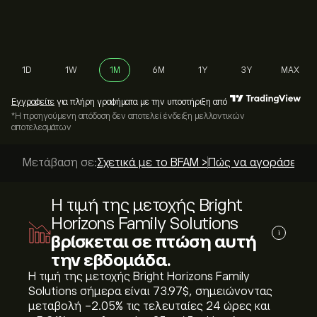
1D
1W
1M
6M
1Y
3Y
MAX
Εγγραφείτε
για πλήρη γραφήματα με την υποστήριξη από
*Η προηγούμενη απόδοση δεν αποτελεί ένδειξη μελλοντικών
αποτελεσμάτων
Μετάβαση σε:
Σχετικά με το BFAM >
Πώς να αγοράσετε; 
Η τιμή της μετοχής Bright
Horizons Family Solutions
i
βρίσκεται σε πτώση αυτή
την εβδομάδα.
Η τιμή της μετοχής Bright Horizons Family
Solutions σήμερα είναι 73.97‎$‎, σημειώνοντας
μεταβολή ‎-2.05‎% τις τελευταίες 24 ώρες και