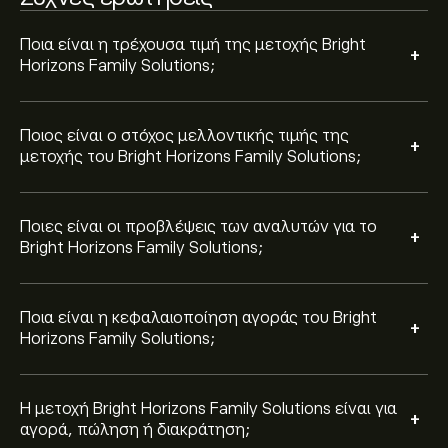
Βάσει των συστάσεων από 4 αναλυτές για το BFAM
τους τελευταίους 3 μήνες, η συνολική εκτίμηση είναι
Ισχυρή Αγορά.
Ποια είναι η τρέχουσα τιμή της μετοχής Bright
+
Horizons Family Solutions;
Ποιος είναι ο στόχος μελλοντικής τιμής της
+
μετοχής του Bright Horizons Family Solutions;
Ποιες είναι οι προβλέψεις των αναλυτών για το
+
Bright Horizons Family Solutions;
Ποια είναι η κεφαλαιοποίηση αγοράς του Bright
+
Horizons Family Solutions;
Η μετοχή Bright Horizons Family Solutions είναι για
+
αγορά, πώληση ή διακράτηση;