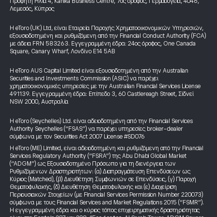
Προφήτη Ηλία 4, Kanika Business Centre, 7ος όροφος, Γερμασόγεια, 4046,
Λεμεσός, Κύπρος
Η eToro (UK) Ltd, είναι Εταιρεία Παροχής Χρηματοοικονομικών Υπηρεσιών,
εξουσιοδοτημένη και ρυθμιζόμενη από την Financial Conduct Authority (FCA)
με άδεια FRN 583263. Εγγεγραμμένη έδρα: 24ος όροφος, One Canada
Square, Canary Wharf, Λονδίνο E14 5AB
Η eToro AUS Capital Limited είναι εξουσιοδοτημένη από την Australian
Securities and Investments Commission (ASIC) να παρέχει
χρηματοοικονομικές υπηρεσίες με την Australian Financial Services License
491139. Εγγεγραμμένη έδρα: Επίπεδο 3, 60 Castlereagh Street, Σίδνεϊ
NSW 2000, Αυστραλία
Η eToro (Seychelles) Ltd. είναι αδειοδοτημένη από την Financial Services
Authority Seychelles (“FSAS”) να παρέχει υπηρεσίες broker-dealer
σύμφωνα με τον Securities Act 2007 License #SD076
Η eToro (ME) Limited, είναι αδειοδοτημένη και ρυθμιζόμενη από την Financial
Services Regulatory Authority (“FSRA”) της Abu Dhabi Global Market
(“ADGM”) ως Εξουσιοδοτημένο Πρόσωπο για τη διενέργεια των
Ρυθμιζόμενων Δραστηριοτήτων: (α) Διαπραγμάτευση Επενδύσεων ως
Κύριος (Matched), (β) Διευθέτηση Συμφωνιών σε Επενδύσεις, (γ) Παροχή
Θεματοφυλακής, (δ) Διευθέτηση Θεματοφυλακής και (ε) Διαχείριση
Περιουσιακών Στοιχείων (με Financial Services Permission Number 220073)
σύμφωνα με τους Financial Services and Market Regulations 2015 (“FSMR”).
Η εγγεγραμμένη έδρα και ο κύριος τόπος επιχειρηματικής δραστηριότητας