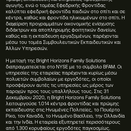
αγωγής, ενώ ο τομέας Εφεδρικής Φροντίδας
καλύπτει εφεδρική φροντίδα παιδιών στο σπίτι και σε
κέντρα, καθώς και φροντίδα ηλικιωμένων στο σπίτι. Η
διαχείριση προγραμμάτων οικονομικής ενίσχυσης
διδάκτρων και αποπληρωμής φοιτητικών δανείων,
καθώς και η εκπαίδευση εργαζομένων, παρέχονται
μέσω του τομέα Συμβουλευτικών Εκπαιδευτικών και
Άλλων Υπηρεσιών.
Η μετοχή της Bright Horizons Family Solutions
διαπραγματεύεται στο NYSE με το σύμβολο BFAM. Οι
υπηρεσίες της εταιρείας παρέχονται κυρίως μέσω
πολυετών συμβολαίων με εργοδότες, οι οποίοι
προσφέρουν αυτές τις υπηρεσίες ως μέρος των
παροχών προς τους υπαλλήλους τους. Στις 31
Δεκεμβρίου 2020, η Bright Horizons Family Solutions
λειτουργούσε 1.014 κέντρα φροντίδας και πρώιμης
εκπαίδευσης στις Ηνωμένες Πολιτείες, το Πουέρτο
Ρίκο, τον Καναδά, το Ηνωμένο Βασίλειο, την Ολλανδία
και την Ινδία. Η εταιρεία εξυπηρετεί περισσότερους
από 1.300 κορυφαίους εργοδότες παγκοσμίως.