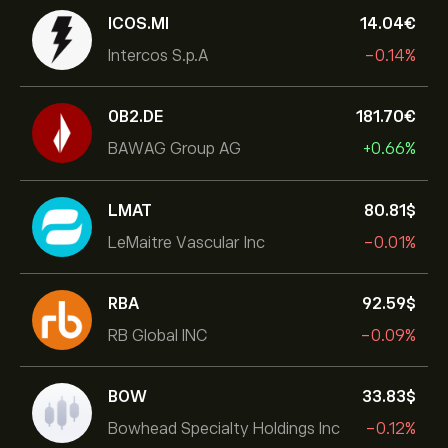
ICOS.MI
14.04‎€‎
Intercos S.p.A
-0.14%
0B2.DE
181.70‎€‎
BAWAG Group AG
+0.66%
LMAT
80.81‎$‎
LeMaitre Vascular Inc
-0.01%
RBA
92.59‎$‎
RB Global INC
-0.09%
BOW
33.83‎$‎
Bowhead Specialty Holdings Inc
-0.12%