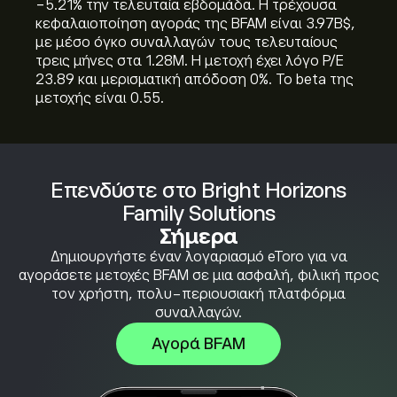
‎-5.21‎% την τελευταία εβδομάδα. Η τρέχουσα
κεφαλαιοποίηση αγοράς της BFAM είναι 3.97B‎$‎,
με μέσο όγκο συναλλαγών τους τελευταίους
τρεις μήνες στα 1.28M. Η μετοχή έχει λόγο P/E
23.89 και μερισματική απόδοση 0%. Το beta της
μετοχής είναι 0.55.
Επενδύστε στο Bright Horizons
Family Solutions
Σήμερα
Δημιουργήστε έναν λογαριασμό eToro για να
αγοράσετε μετοχές BFAM σε μια ασφαλή, φιλική προς
τον χρήστη, πολυ-περιουσιακή πλατφόρμα
συναλλαγών.
Αγορά BFAM