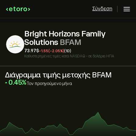
Σύνδεση
Bright Horizons Family
Solutions
BFAM
73.97‎$‎
-1.55
(-2.05%)
(1D)
Καθυστερημένες τιμές κατά
NASDAQ
•
σε δολάρια ΗΠΑ
Διάγραμμα τιμής μετοχής BFAM
‎0.45‎
Τον προηγούμενο μήνα