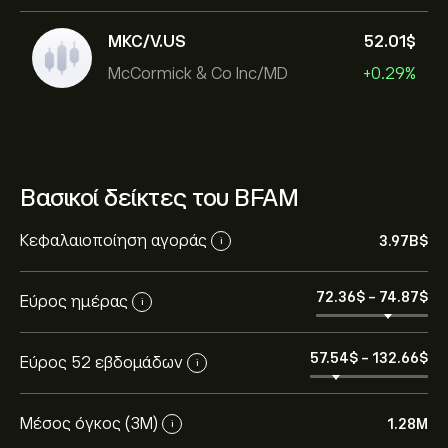
MKC/V.US
52.01‎$‎
McCormick & Co Inc/MD
+0.29%
Βασικοί δείκτες του BFAM
Κεφαλαιοποίηση αγοράς
3.97B‎$‎
i
72.36‎$‎
-
74.87‎$‎
Εύρος ημέρας
i
57.54‎$‎
-
132.66‎$‎
Εύρος 52 εβδομάδων
i
Μέσος όγκος (3Μ)
1.28M
i