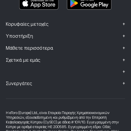
+
Κορυφαίες μετοχές
+
Υποστήριξη
+
Μάθετε περισσότερα
+
Σχετικά με εμάς
+
+
Συνεργάτες
Η eToro (Europe) Ltd., είναι Εταιρεία Παροχής Χρηματοοικονομικών
Υπηρεσιών, εξουσιοδοτημένη και ρυθμιζόμενη από την Επιτροπή
Κεφαλαιαγοράς Κύπρου (CySEC) με άδεια # 109/10. Εγγεγραμμένη στην
Κύπρο με αριθμό εταιρείας HE 200585. Εγγεγραμμένη έδρα: Οδός