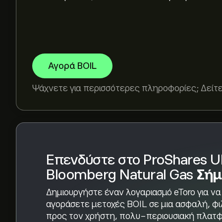
Το ιστορικό υψηλό του ProShares Ultra Bloomber
Επιλέξτε το χρονικό διάστημα "1D" ή "1W" στο 
Αγορά BOIL
να δείτε τις ιστορικές κινήσεις τιμής του ProSh
ProShares Ultra Bloomberg Natural Gas κυμάνθηκε
Ψάχνετε για περισσότερες πληροφορίες; Δείτε
τελευταίο χρόνο.
Για να αγοράσετε ProShares Ultra Bloomberg Na
"ProShares Ultra Bloomberg Natural Gas (BOIL)
καταθέσετε κεφάλαια, κάντε κλικ στο κουμπί "T
Bloomberg Natural Gas θέλετε να αγοράσετε.
για να αγοράσετε ProShares Ultra Bloomberg Na
μέλλον.
Επενδύστε στο ProShares Ul
Bloomberg Natural Gas
Σήμ
Δημιουργήστε έναν λογαριασμό eToro για να
αγοράσετε μετοχές BOIL σε μια ασφαλή, φι
προς τον χρήστη, πολυ-περιουσιακή πλατ