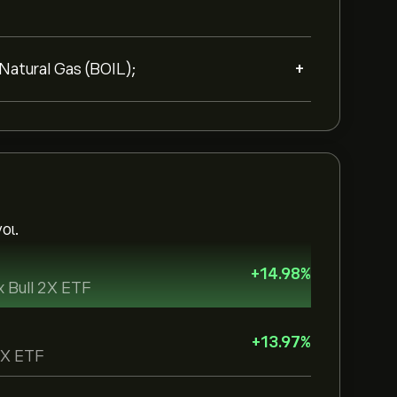
+
atural Gas (BOIL);
οι.
+
14.98
%
x Bull 2X ETF
+
13.97
%
 2X ETF