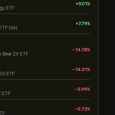
+
9.01
%
egy ETF
+
7.79
%
ETF Dist
-14.78
%
ex Bear 2X ETF
-14.01
%
r 2X ETF
-5.99
%
X ETF
-5.73
%
ETF