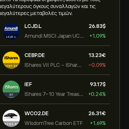
μεγαλύτερους όγκους συναλλαγών και τις
μεγαλύτερες μεταβολές τιμών.
LCJD.L
26.83‎$‎
Amundi MSCI Japan UCITS ETF Acc
+1.09%
CEBP.DE
13.23‎€‎
iShares VII PLC - iShares MSCI EMU USD Hedged UCITS ETF
-0.09%
IEF
93.17‎$‎
iShares 7-10 Year Treasury Bond ETF
+0.24%
WCO2.DE
26.31‎€‎
WisdomTree Carbon ETF
+1.69%