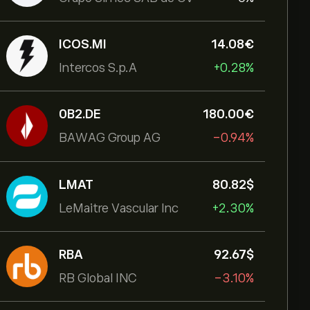
ICOS.MI
14.08‎€‎
Intercos S.p.A
+0.28%
0B2.DE
180.00‎€‎
BAWAG Group AG
-0.94%
LMAT
80.82‎$‎
LeMaitre Vascular Inc
+2.30%
RBA
92.67‎$‎
RB Global INC
-3.10%