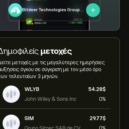
Bitdeer Technologies Group
BTDR
Δημοφιλείς
μετοχές
Δείτε μετοχές με τις μεγαλύτερες ημερήσιες
αυξήσεις όγκου σε σύγκριση με τον μέσο όρο
των τελευταίων 3 μηνών.
WLYB
54.28‎$‎
John Wiley & Sons Inc
0%
SIM
29.77‎$‎
Grupo Simec SAB de CV
0%