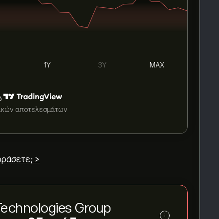
1Y
3Y
MAX
ό
τικών αποτελεσμάτων
ράσετε; >
Technologies Group
i