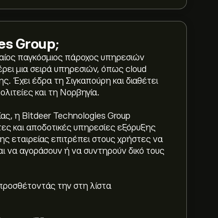
ies Group
;
υφαίος παγκόσμιος πάροχος υπηρεσιών
ρει μια σειρά υπηρεσιών, όπως cloud
ης. Έχει έδρα τη Σιγκαπούρη και διαθέτει
λιτείες και τη Νορβηγία.
ς, η Bitdeer Technologies Group
τες και αποδοτικές υπηρεσίες εξόρυξης
ης εταιρείας επιτρέπει στους χρήστες να
ι να αγοράσουν ή να συντηρούν δικό τους
προσθέτοντάς την στη λίστα
 Group είναι 23.00‎$‎.
Εγγραφείτε
στο eToro