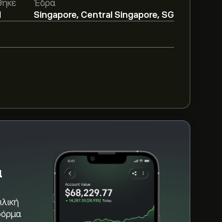
θηκε
Έδρα
 από αναλυτές.
1
Singapore, Central Singapore, SG
deer Technologies Group με βάση τις
και την αναμενόμενη ανάπτυξη. Δείτε την
ακυμάνσεις της τιμής.
ies Group είναι 2.56B‎$‎
BTDR τους τελευταίους 3 μήνες, η
α
ιλική
φόρμα