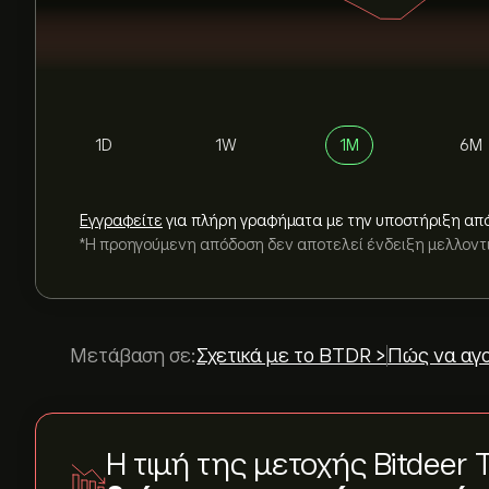
1D
1W
1M
6M
Εγγραφείτε
για πλήρη γραφήματα με την υποστήριξη απ
*Η προηγούμενη απόδοση δεν αποτελεί ένδειξη μελλον
Μετάβαση σε:
Σχετικά με το BTDR >
Πώς να αγο
Η τιμή της μετοχής Bitdeer 