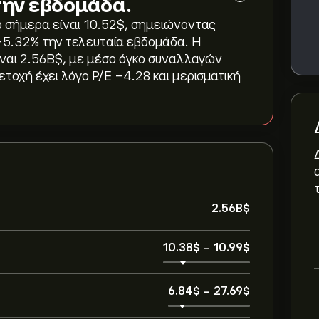
την εβδομάδα.
 σήμερα είναι 10.52‎$‎, σημειώνοντας
‎-5.32‎% την τελευταία εβδομάδα. Η
αι 2.56B‎$‎, με μέσο όγκο συναλλαγών
τοχή έχει λόγο P/E -4.28 και μερισματική
2.56B‎$‎
10.38‎$‎
-
10.99‎$‎
6.84‎$‎
-
27.69‎$‎