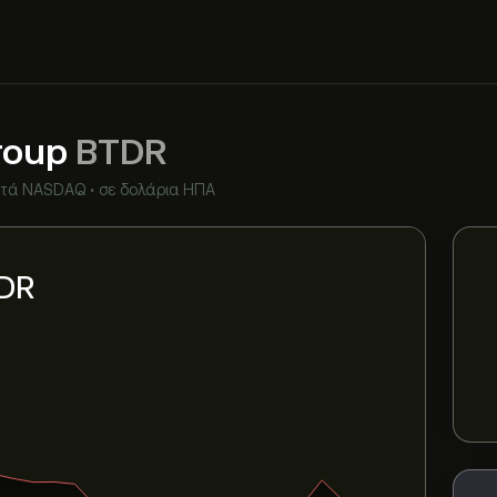
Group
BTDR
ατά
NASDAQ
•
σε δολάρια ΗΠΑ
TDR