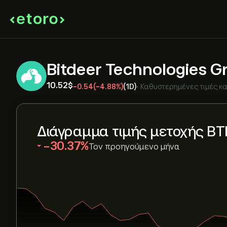
Bitdeer Technologies 
10.52‎$‎
-0.54
(-4.88%)
(1D)
•
Καθυστερημένες τιμές κ
Διάγραμμα τιμής μετοχής B
‎-30.37‎
Τον προηγούμενο μήνα