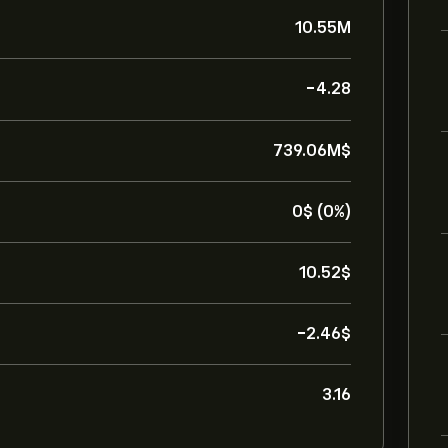
10.55M
-4.28
739.06M‎$‎
0‎$‎ (0%)
10.52‎$‎
-2.46‎$‎
3.16