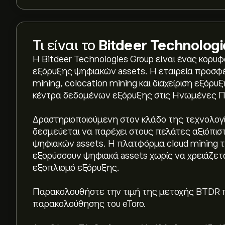
Τι είναι το
Bitdeer Technolog
Η Bitdeer Technologies Group είναι ένας κορ
εξόρυξης ψηφιακών assets. Η εταιρεία προσφέ
mining, colocation mining και διαχείριση εξόρυξ
κέντρα δεδομένων εξόρυξης στις Ηνωμένες Πο
Δραστηριοποιούμενη στον κλάδο της τεχνολογία
δεσμεύεται να παρέχει στους πελάτες αξιόπισ
ψηφιακών assets. Η πλατφόρμα cloud mining τ
εξορύσσουν ψηφιακά assets χωρίς να χρειάζετα
εξοπλισμό εξόρυξης.
Η τρέχουσα τιμή του BTDR είναι 10.52‎$‎.
Παρακολουθήστε την τιμή της μετοχής BTDR 
παρακολούθησης του eToro.
Η μέση τιμή-στόχος για το Bitdeer Technologies