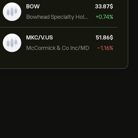
BOW
33.87‎$‎
Bowhead Specialty Holdings Inc
+0.74%
MKC/V.US
51.86‎$‎
McCormick & Co Inc/MD
-1.16%