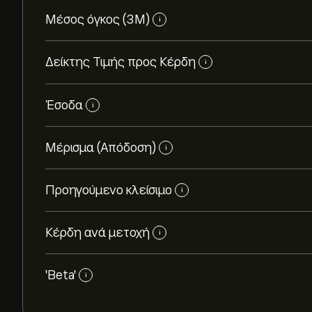
Μέσος όγκος (3Μ)
i
Δείκτης Τιμής προς Κέρδη
i
Έσοδα
i
Μέρισμα (Απόδοση)
i
Προηγούμενο κλείσιμο
i
Κέρδη ανά μετοχή
i
'Beta'
i