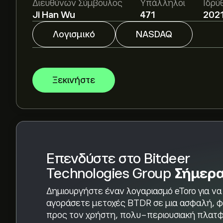
Διευθύνων Σύμβουλος
Υπάλληλοι
Ιδρύ
για αναλυτικές προβλέψεις και τιμές-στόχους
Ji Han Wu
471
202
Οι αναλυτές προσφέρουν προβλέψεις για το Bit
Λογισμικό
NASDAQ
τάσεις της αγοράς, τις οικονομικές αναφορές 
πιο πρόσφατη πρόβλεψη για τις μελλοντικές δι
Η κεφαλαιοποίηση αγοράς του Bitdeer Technolog
Ξεκινήστε
Βάσει των συστάσεων από 10 αναλυτές για το 
συνολική εκτίμηση είναι Ισχυρή Αγορά.
Επενδύστε στο Bitdeer
Technologies Group
Σήμερ
Δημιουργήστε έναν λογαριασμό eToro για να
αγοράσετε μετοχές BTDR σε μια ασφαλή, φ
προς τον χρήστη, πολυ-περιουσιακή πλατ