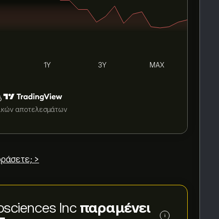
1Y
3Y
MAX
ό
τικών αποτελεσμάτων
ράσετε; >
osciences Inc
παραμένει
i