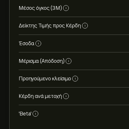
Μέσος όγκος (3Μ)
i
Δείκτης Τιμής προς Κέρδη
i
Έσοδα
i
Μέρισμα (Απόδοση)
i
Προηγούμενο κλείσιμο
i
Κέρδη ανά μετοχή
i
'Beta'
i