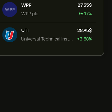
WPP
27.55‎$‎
WPP plc
+6.17%
UTI
28.95‎$‎
Universal Technical Institut
+3.88%