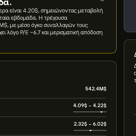
δα.
ερα είναι 4.20‎$‎, σημειώνοντας μεταβολή
λευταία εβδομάδα. Η τρέχουσα
‎$‎, με μέσο όγκο συναλλαγών τους
ει λόγο P/E -6.7 και μερισματική απόδοση
542.4M‎$‎
4.09‎$‎
-
4.22‎$‎
2.32‎$‎
-
6.02‎$‎