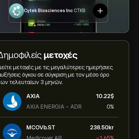
Cytek Biosciences Inc
CTKB
Δημοφιλείς
μετοχές
Δείτε μετοχές με τις μεγαλύτερες ημερήσιες
αυξήσεις όγκου σε σύγκριση με τον μέσο όρο
των τελευταίων 3 μηνών.
AXIA
10.22‎$‎
AXIA ENERGIA - ADR
0%
MCOVb.ST
238.50‎kr‎
Medicover AB
-1.65%