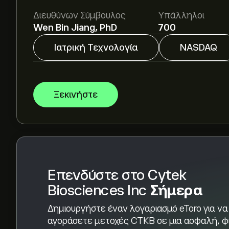
Η μέση τιμή-στόχος για το Cytek Biosciences Inc
Διευθύνων Σύμβουλος
Υπάλληλοι
αναλυτικές προβλέψεις και τιμές-στόχους από
Wen Bin Jiang, PhD
700
Οι αναλυτές προσφέρουν προβλέψεις για το Cyt
Ιατρική Τεχνολογία
NASDAQ
αγοράς, τις οικονομικές αναφορές και την ανα
πρόσφατη πρόβλεψη για τις μελλοντικές διακυμ
Η κεφαλαιοποίηση αγοράς του Cytek Bioscience
Ξεκινήστε
Βάσει των συστάσεων από 2 αναλυτές για το C
εκτίμηση είναι Μέτρια Αγορά.
Επενδύστε στο Cytek
Biosciences Inc
Σήμερα
Δημιουργήστε έναν λογαριασμό eToro για να
αγοράσετε μετοχές CTKB σε μια ασφαλή, φ