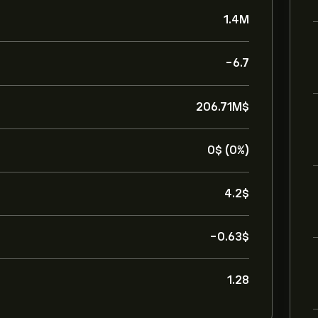
1.4M
-6.7
206.71M‎$‎
0‎$‎ (0%)
4.2‎$‎
-0.63‎$‎
1.28