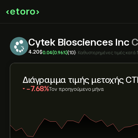
Cytek Biosciences Inc
C
4.20‎$‎
0.04
(0.96%)
(1D)
•
Καθυστερημένες τιμές κατά
Διάγραμμα τιμής μετοχής C
‎-7.68‎
Τον προηγούμενο μήνα