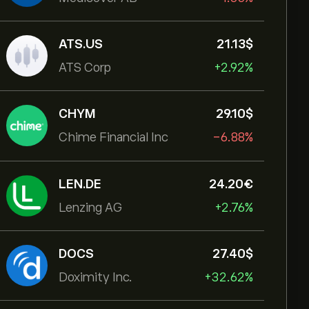
ATS.US
21.13‎$‎
ATS Corp
+2.92%
CHYM
29.10‎$‎
Chime Financial Inc
-6.88%
LEN.DE
24.20‎€‎
Lenzing AG
+2.76%
DOCS
27.40‎$‎
Doximity Inc.
+32.62%