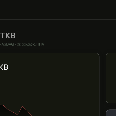
TKB
NASDAQ
•
σε δολάρια ΗΠΑ
TKB