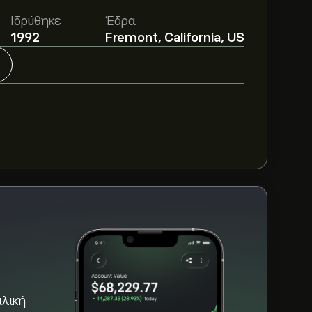
 είναι 6.25‎$‎.
Εγγραφείτε
στο eToro για
Ιδρύθηκε
Έδρα
 αναλυτές.
1992
Fremont, California, US
ek Biosciences Inc με βάση τις τάσεις της
μενόμενη ανάπτυξη. Δείτε την πιο
άνσεις της τιμής.
s Inc είναι 542.4M‎$‎
TKB τους τελευταίους 3 μήνες, η συνολική
ιλική