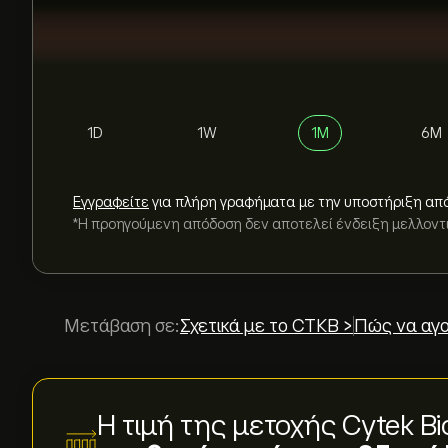
1D
1W
1M
6M
Εγγραφείτε
για πλήρη γραφήματα με την υποστήριξη απ
*Η προηγούμενη απόδοση δεν αποτελεί ένδειξη μελλον
Μετάβαση σε:
Σχετικά με το CTKB >
Πώς να αγο
Η τιμή της μετοχής Cytek Bi