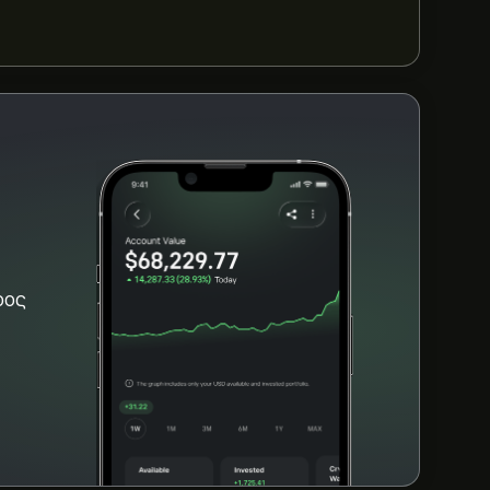
αλλαγών 24 ωρών (Τα δεδομένα δεν είναι
γράφημα της eToro και κάντε σμίκρυνση για
eum/ Australian Dollar. Η τιμή του Ethereum/
και 7,635.93‎A$‎ τον τελευταίο χρόνο.
 επισκεφθείτε τη σελίδα "Ethereum/
ετε λογαριασμό και καταθέσετε κεφάλαια,
α Ethereum/ Australian Dollar θέλετε να
 εντολή για να αγοράσετε Ethereum/
μή στο μέλλον.
ρος