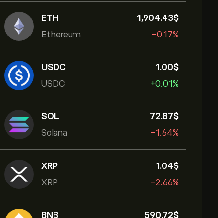
ETH
1,904.43‎$‎
Ethereum
-0.17%
USDC
1.00‎$‎
USDC
+0.01%
SOL
72.87‎$‎
Solana
-1.64%
XRP
1.04‎$‎
XRP
-2.66%
BNB
590.72‎$‎