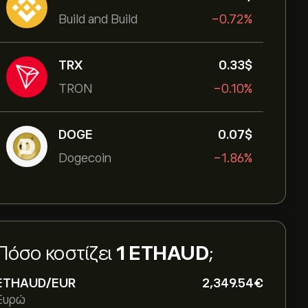
Build and Build
-0.72%
TRX
0.33‎$‎
TRON
-0.10%
DOGE
0.07‎$‎
Dogecoin
-1.86%
Πόσο κοστίζει
1 ETHAUD
;
ETHAUD/EUR
2,349.54‎€‎
Ευρώ