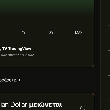
1Y
3Y
MAX
ό
τικών αποτελεσμάτων
οράσετε; >
ian Dollar
μειώνεται
i