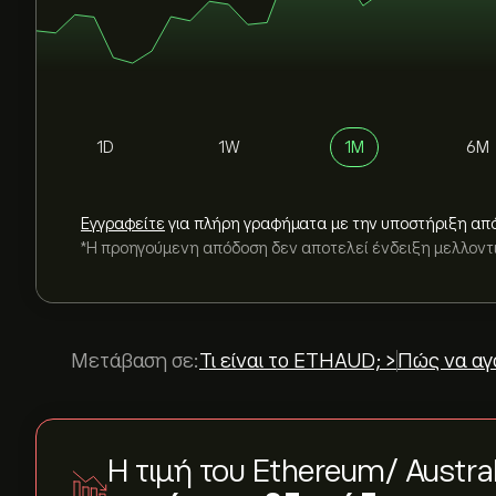
1D
1W
1M
6M
Εγγραφείτε
για πλήρη γραφήματα με την υποστήριξη απ
*Η προηγούμενη απόδοση δεν αποτελεί ένδειξη μελλον
Μετάβαση σε:
Τι είναι το ETHAUD; >
Πώς να αγ
Η τιμή του Ethereum/ Austral