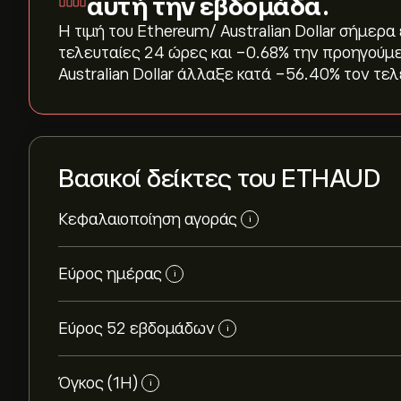
αυτή την εβδομάδα.
Η τιμή του Ethereum/ Australian Dollar σήμερα εί
τελευταίες 24 ώρες και ‎-0.68‎% την προηγούμ
Australian Dollar άλλαξε κατά ‎-56.40‎% τον τε
Βασικοί δείκτες του ETHAUD
Κεφαλαιοποίηση αγοράς
i
Εύρος ημέρας
i
Εύρος 52 εβδομάδων
i
Όγκος (1Η)
i