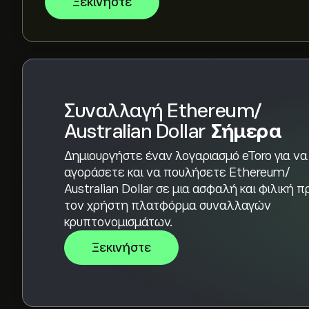
Ξεκινήστε
Το Ethereum/ Australian Dollar έχει όγκο συν
διαθέσιμα αυτή τη στιγμή)
Επιλέξτε το χρονικό διάστημα "1D" ή "1W" στο 
να δείτε τις ιστορικές κινήσεις τιμής του Ether
Australian Dollar κυμάνθηκε μεταξύ 2,138.18‎A$‎ 
Για να αγοράσετε Ethereum/ Australian Dollar,
Συναλλαγή Ethereum/
Australian Dollar (ETHAUD)". Αφού δημιουργήσ
Australian Dollar
Σήμερα
κάντε κλικ στο κουμπί "Trade" και επιλέξτε πόσ
αγοράσετε. Μπορείτε επίσης να καταχωρίσετε
Δημιουργήστε έναν λογαριασμό eToro για να
Australian Dollar (ETHAUD) σε συγκεκριμένη τι
αγοράσετε και να πουλήσετε Ethereum/
Australian Dollar σε μια ασφαλή και φιλική π
τον χρήστη πλατφόρμα συναλλαγών
κρυπτονομισμάτων.
Ξεκινήστε