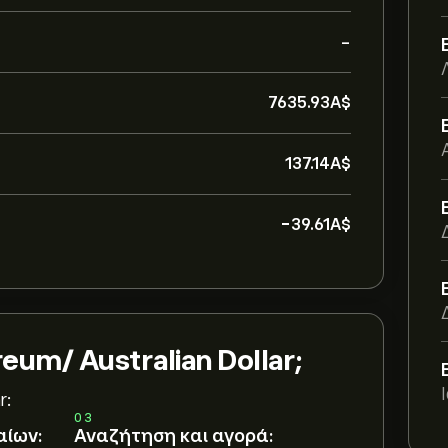
-
7635.93‎A$‎
137.14‎A$‎
-39.61‎A$‎
eum/ Australian Dollar;
r:
03
αίων:
Αναζήτηση και αγορά: