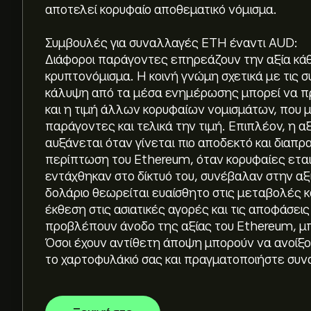
αποτελεί κορυφαίο αποθεματικό νόμισμα.
Συμβουλές για συναλλαγές ETH έναντι AUD:
Διάφοροι παράγοντες επηρεάζουν την αξία κά
κρυπτονόμισμα. Η κοινή γνώμη σχετικά με τις 
κάλυψη από τα μέσα ενημέρωσης μπορεί να π
και η τιμή άλλων κορυφαίων νομισμάτων, που 
παράγοντες και τελικά την τιμή. Επιπλέον, η α
αυξάνεται όταν γίνεται πιο αποδεκτό και διαπ
περίπτωση του Ethereum, όταν κορυφαίες εται
Η τρέχουσα τιμή του Ethereum/ Australian Dolla
εντάχθηκαν στο δίκτυό του, συνέβαλαν στην αξ
δολάριο θεωρείται ευαίσθητο στις μεταβολές κ
έκθεση στις ασιατικές αγορές και τις αποφάσεις
Η κεφαλαιοποίηση αγοράς του Ethereum/ Austral
προβλέπουν άνοδο της αξίας του Ethereum, μπ
διαθέσιμα αυτή τη στιγμή)
Όσοι έχουν αντίθετη άποψη μπορούν να ανοίξο
το χαρτοφυλάκιό σας και πραγματοποιήστε συ
Το ιστορικό υψηλό του Ethereum/ Australian Doll