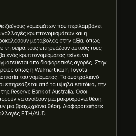
θε ζεύγους νομισμάτων που περιλαμβάνει
συναλλαγές κρυπτονομισμάτων και η
ροκαλέσουν μεταβολές στην αξία, όπως
με τη σειρά τους επηρεάζουν αυτούς τους
ξία ενός κρυπτονομίσματος τείνει να
ραγματεύεται από διαφορετικές αγορές. Στην
ρείες όπως η Walmart και η Toyota
r (ETHAUD) είναι 2,707.66‎A$‎
ιοπιστία του νομίσματος. Το αυστραλιανό
αι επηρεάζεται από τα υψηλά επιτόκια, την
 της Reserve Bank of Australia. Όσοι
ian Dollar είναι (Τα δεδομένα δεν είναι
ορούν να ανοίξουν μια μακροχρόνια θέση.
υν μια βραχυχρόνια θέση. Διαφοροποιήστε
ναλλαγές ETH/AUD.
ar είναι 7,635.93‎A$‎