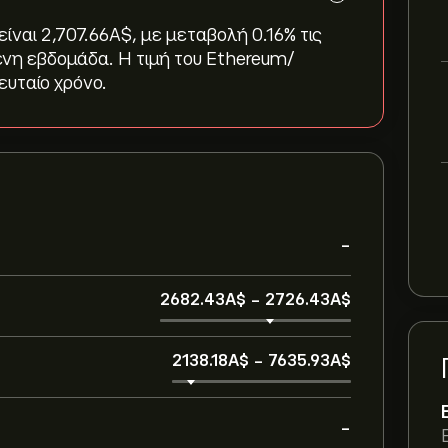
ναι 2,707.66‎A$‎, με μεταβολή ‎0.16‎% τις
ενη εβδομάδα. Η τιμή του Ethereum/
λευταίο χρόνο.
-
2682.43‎A$‎
-
2726.43‎A$‎
2138.18‎A$‎
-
7635.93‎A$‎
-