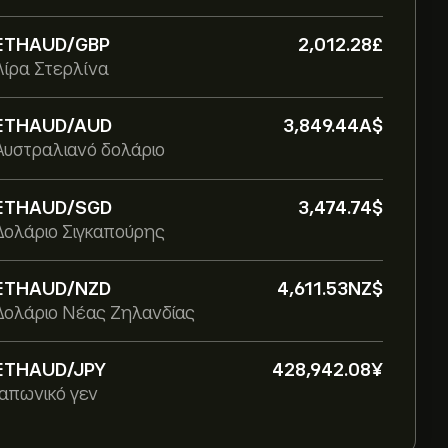
ETHAUD/GBP
2,012.28‎£‎
Λίρα Στερλίνα
ETHAUD/AUD
3,849.44‎A$‎
Αυστραλιανό δολάριο
ETHAUD/SGD
3,474.74‎$‎
Δολάριο Σιγκαπούρης
ETHAUD/NZD
4,611.53‎NZ$‎
Δολάριο Νέας Ζηλανδίας
ETHAUD/JPY
428,942.08‎¥‎
Ιαπωνικό γεν