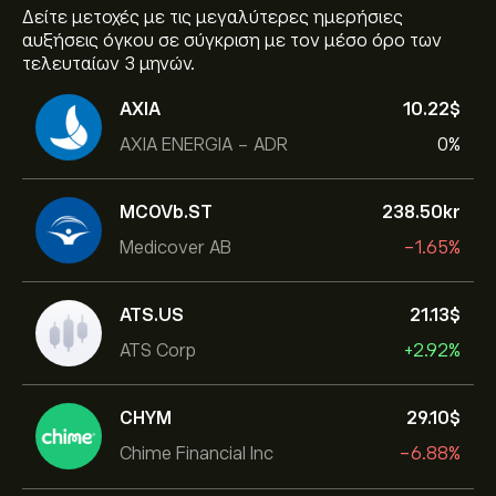
Δείτε μετοχές με τις μεγαλύτερες ημερήσιες
αυξήσεις όγκου σε σύγκριση με τον μέσο όρο των
τελευταίων 3 μηνών.
AXIA
10.22‎$‎
AXIA ENERGIA - ADR
0%
MCOVb.ST
238.50‎kr‎
Medicover AB
-1.65%
ATS.US
21.13‎$‎
ATS Corp
+2.92%
CHYM
29.10‎$‎
Chime Financial Inc
-6.88%