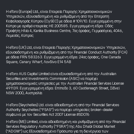
Η eToro (Europe) Ltd., είναι Εταιρεία Παροχής Χρηματοοικονομικών
Υπηρεσιών, εξουσιοδοτημένη και ρυθμιζόμενη από την Επιτροπή
Κεφαλαιαγοράς Κύπρου (CySEC) με άδεια # 109/10. Εγγεγραμμένη στην
Κύπρο με αριθμό εταιρείας HE 200585. Εγγεγραμμένη έδρα: Οδός
Προφήτη Ηλία 4, Kanika Business Centre, 7ος όροφος, Γερμασόγεια, 4046,
Λεμεσός, Κύπρος
Η eToro (UK) Ltd, είναι Εταιρεία Παροχής Χρηματοοικονομικών Υπηρεσιών,
εξουσιοδοτημένη και ρυθμιζόμενη από την Financial Conduct Authority (FCA)
με άδεια FRN 583263. Εγγεγραμμένη έδρα: 24ος όροφος, One Canada
Square, Canary Wharf, Λονδίνο E14 5AB
Η eToro AUS Capital Limited είναι εξουσιοδοτημένη από την Australian
Securities and Investments Commission (ASIC) να παρέχει
χρηματοοικονομικές υπηρεσίες με την Australian Financial Services License
491139. Εγγεγραμμένη έδρα: Επίπεδο 3, 60 Castlereagh Street, Σίδνεϊ
NSW 2000, Αυστραλία
Η eToro (Seychelles) Ltd. είναι αδειοδοτημένη από την Financial Services
Authority Seychelles (“FSAS”) να παρέχει υπηρεσίες broker-dealer
σύμφωνα με τον Securities Act 2007 License #SD076
Η eToro (ME) Limited, είναι αδειοδοτημένη και ρυθμιζόμενη από την Financial
Services Regulatory Authority (“FSRA”) της Abu Dhabi Global Market
(“ADGM”) ως Εξουσιοδοτημένο Πρόσωπο για τη διενέργεια των