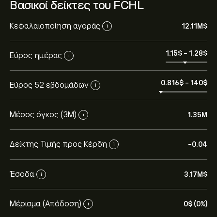
Βασικοί δείκτες του FCHL
Κεφαλαιοποίηση αγοράς
12.11M‎$‎
i
1.15‎$‎
-
1.28‎$‎
Εύρος ημέρας
i
0.816‎$‎
-
140‎$‎
Εύρος 52 εβδομάδων
i
Μέσος όγκος (3Μ)
1.35M
i
Δείκτης Τιμής προς Κέρδη
-0.04
i
Έσοδα
3.17M‎$‎
i
Η τρέχουσα τιμή του FCHL είναι 1.21‎$‎.
Μέρισμα (Απόδοση)
0‎$‎ (0%)
i