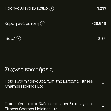
Οι αναλυτές προσφέρουν προβλέψεις για το Fitness
Champs Holdings Ltd με βάση τις τάσεις της αγοράς,
Προηγούμενο κλείσιμο
1.21‎$‎
i
τις οικονομικές αναφορές και την αναμενόμενη
ανάπτυξη. Δείτε την πιο πρόσφατη πρόβλεψη για τις
Κέρδη ανά μετοχή
-28.54‎$‎
μελλοντικές διακυμάνσεις της τιμής.
i
Η κεφαλαιοποίηση αγοράς του Fitness Champs
Holdings Ltd είναι 12.11M‎$‎
'Beta'
2.34
i
Συχνές ερωτήσεις
Ποια είναι η τρέχουσα τιμή της μετοχής Fitness
+
Champs Holdings Ltd;
Ποιες είναι οι προβλέψεις των αναλυτών για το
+
Fitness Champs Holdings Ltd;