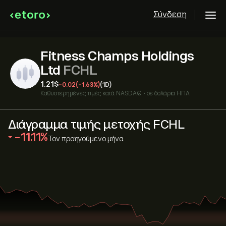
Σύνδεση
Fitness Champs Holdings
Ltd
FCHL
1.21‎$‎
-0.02
(-1.63%)
(1D)
Καθυστερημένες τιμές κατά
NASDAQ
•
σε δολάρια ΗΠΑ
Διάγραμμα τιμής μετοχής FCHL
‎-11.11‎
Τον προηγούμενο μήνα