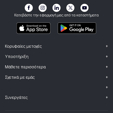
Προσβασιμότητα
Γνωστοποίηση κινδύνων
eToro Club
Αποτύπωμα
Όροι και Προϋποθέσεις
Ασφάλιση επένδυσης
Κατεβάστε την εφαρμογή μας από τα καταστήματα
Βασικά Έγγραφα Πληροφόρησης
Smart Portfolios
Δεδομένα Παραπόνων (Πελάτες FCA)
+
Κορυφαίες μετοχές
+
Υποστήριξη
+
Μάθετε περισσότερα
+
Σχετικά με εμάς
+
+
Συνεργάτες