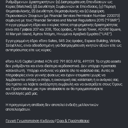
Ρυθμιζόμενων Δραστηριοτήτων: (α) Διαπραγμάτευση Επενδύσεων ως
Κύριος (Matched), (β) Διευθέτηση Συμφωνιών σε Επενδύσεις, (γ) Παροχή
Θεματοφυλακής, (δ) Διευθέτηση Θεματοφυλακής και (ε) Διαχείριση
Περιουσιακών Στοιχείων (με Financial Services Permission Number 220073)
σύμφωνα με τους Financial Services and Market Regulations 2015 (“FSMR”).
Η εγγεγραμμένη έδρα και ο κύριος τόπος επιχειρηματικής δραστηριότητας
είναι στα Γραφεία 207 και 208, 15ος όροφος, Al Sarab Tower, ADGM Square,
Al Maryah Island, Άμπου Ντάμπι, Ηνωμένα Αραβικά Εμιράτα (“UAE”).
Εγγεγραμμένη έδρα: eToro Suites, S45 2ος όροφος, Espace Building, Victoria,
Σεϋχέλλες, είναι αδειοδοτημένη για διαπραγμάτευση κινητών αξιών είτε ως
αντιπρόσωπος είτε ως κύριος.
eToro AUS Capital Limited ACN 612 791 803 AFSL 491139. Τα crypto assets
δεν ρυθμίζονται και είναι ιδιαίτερα κερδοσκοπικά. Δεν υπάρχει προστασία
καταναλωτή. Υπάρχει κίνδυνος να χάσετε όλο το κεφάλαιό σας. Αυτές οι
πληροφορίες είναι γενικής φύσεως και έχουν ετοιμαστεί χωρίς να
λαμβάνονται υπόψη οι στόχοι, η οικονομική σας κατάσταση ή οι ανάγκες σας.
Θα πρέπει να λάβετε ανεξάρτητη συμβουλή και να ανατρέξετε στους Όρους
και Προϋποθέσεις μας πριν αποφασίσετε αν θα πραγματοποιήσετε
συναλλαγές μαζί μας.
Η προηγούμενη απόδοση δεν αποτελεί ένδειξη μελλοντικών
αποτελεσμάτων.
Γενική Γνωστοποίηση Κινδύνου
|
Όροι & Προϋποθέσεις