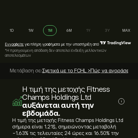
1D
1W
1M
6M
1Y
3Y
MAX
Εγγραφείτε
για πλήρη γραφήματα με την υποστήριξη από
*Η προηγούμενη απόδοση δεν αποτελεί ένδειξη μελλοντικών
αποτελεσμάτων
Μετάβαση σε:
Σχετικά με το FCHL >
Πώς να αγοράσετε; 
Η τιμή της μετοχής Fitness
Champs Holdings Ltd
i
αυξάνεται αυτή την
εβδομάδα.
Η τιμή της μετοχής Fitness Champs Holdings Ltd
σήμερα είναι 1.21‎$‎, σημειώνοντας μεταβολή
‎-1.63‎% τις τελευταίες 24 ώρες και ‎16.50‎% την