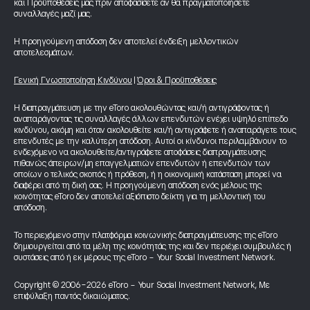
και Προϋποθέσεις μας πριν αποφασίσετε αν θα πραγματοποιήσετε
συναλλαγές μαζί μας.
Η προηγούμενη απόδοση δεν αποτελεί ένδειξη μελλοντικών
αποτελεσμάτων.
Γενική Γνωστοποίηση Κινδύνου
|
Όροι & Προϋποθέσεις
Η διαπραγμάτευση με την eToro ακολουθώντας και/ή αντιγράφοντας ή
αναπαράγοντας τις συναλλαγές άλλων επενδυτών ενέχει υψηλό επίπεδο
κινδύνου, ακόμη και όταν ακολουθείτε και/ή αντιγράφετε ή αναπαράγετε τους
επενδυτές με την καλύτερη απόδοση. Αυτοί οι κίνδυνοι περιλαμβάνουν το
ενδεχόμενο να ακολουθείτε/αντιγράφετε αποφάσεις διαπραγμάτευσης
πιθανώς άπειρων/μη επαγγελματιών επενδυτών ή επενδυτών των
οποίων ο τελικός σκοπός ή πρόθεση, ή η οικονομική κατάσταση μπορεί να
διαφέρει από τη δική σας. Η προηγούμενη απόδοση ενός μέλους της
κοινότητας eToro δεν αποτελεί αξιόπιστο δείκτη για τη μελλοντική του
απόδοση.
Το περιεχόμενο στην πλατφόρμα κοινωνικής διαπραγμάτευσης της eToro
δημιουργείται από τα μέλη της κοινότητάς της και δεν περιέχει συμβουλές ή
συστάσεις από ή εκ μέρους της eToro - Your Social Investment Network.
Copyright © 2006-2026 eToro - Your Social Investment Network, Με
επιφύλαξη παντός δικαιώματος.