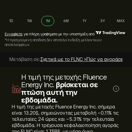
1D
1W
1M
6M
1Y
3Y
MAX
Εγγραφείτε
για πλήρη γραφήματα με την υποστήριξη από
*Η προηγούμενη απόδοση δεν αποτελεί ένδειξη μελλοντικών
αποτελεσμάτων
Μετάβαση σε:
Σχετικά με το FLNC >
Πώς να αγοράσετε; 
Η τιμή της μετοχής Fluence
Energy Inc.
βρίσκεται σε
i
πτώση αυτή την
εβδομάδα.
Η τιμή της μετοχής Fluence Energy Inc. σήμερα
είναι 13.20‎$‎, σημειώνοντας μεταβολή ‎-0.11‎% τις
τελευταίες 24 ώρες και ‎-5.31‎% την τελευταία
εβδομάδα. Η τρέχουσα κεφαλαιοποίηση αγοράς
της FLNC είναι 1.75B‎$‎, με μέσο όγκο