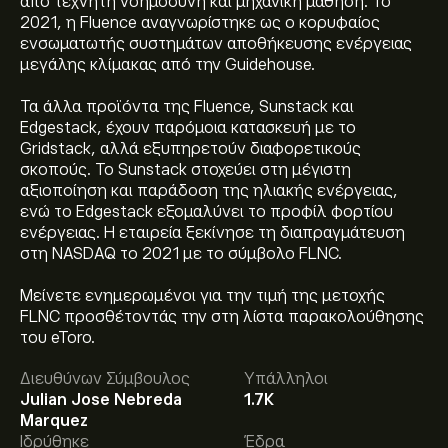
από τεχνητή νοημοσύνη και μηχανική μάθηση. Το
2021, η Fluence αναγνωρίστηκε ως ο κορυφαίος
ενσωματωτής συστημάτων αποθήκευσης ενέργειας
μεγάλης κλίμακας από την Guidehouse.
Τα άλλα προϊόντα της Fluence, Sunstack και
Edgestack, έχουν παρόμοια κατασκευή με το
Gridstack, αλλά εξυπηρετούν διαφορετικούς
σκοπούς. Το Sunstack στοχεύει στη μέγιστη
αξιοποίηση και παράδοση της ηλιακής ενέργειας,
ενώ το Edgestack εξομαλύνει το προφίλ φορτίου
ενέργειας. Η εταιρεία ξεκίνησε τη διαπραγμάτευση
στη NASDAQ το 2021 με το σύμβολο FLNC.
Μείνετε ενημερωμένοι για την τιμή της μετοχής
FLNC προσθέτοντάς την στη λίστα παρακολούθησης
Η τρέχουσα τιμή του FLNC είναι 13.20‎$‎.
του eToro.
Διευθύνων Σύμβουλος
Υπάλληλοι
Julian Jose Nebreda
1.7K
Η μέση τιμή-στόχος για το Fluence Energy Inc. είναι
Marquez
16.33‎$‎.
Εγγραφείτε
στο eToro για αναλυτικές
Ιδρύθηκε
Έδρα