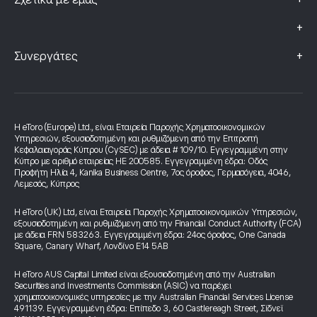
+
Σχετικά με εμάς
+
+
Συνεργάτες
Η eToro (Europe) Ltd., είναι Εταιρεία Παροχής Χρηματοοικονομικών
Υπηρεσιών, εξουσιοδοτημένη και ρυθμιζόμενη από την Επιτροπή
Κεφαλαιαγοράς Κύπρου (CySEC) με άδεια # 109/10. Εγγεγραμμένη στην
Κύπρο με αριθμό εταιρείας HE 200585. Εγγεγραμμένη έδρα: Οδός
Προφήτη Ηλία 4, Kanika Business Centre, 7ος όροφος, Γερμασόγεια, 4046,
Λεμεσός, Κύπρος
Η eToro (UK) Ltd, είναι Εταιρεία Παροχής Χρηματοοικονομικών Υπηρεσιών,
εξουσιοδοτημένη και ρυθμιζόμενη από την Financial Conduct Authority (FCA)
με άδεια FRN 583263. Εγγεγραμμένη έδρα: 24ος όροφος, One Canada
Square, Canary Wharf, Λονδίνο E14 5AB
Η eToro AUS Capital Limited είναι εξουσιοδοτημένη από την Australian
Securities and Investments Commission (ASIC) να παρέχει
χρηματοοικονομικές υπηρεσίες με την Australian Financial Services License
491139. Εγγεγραμμένη έδρα: Επίπεδο 3, 60 Castlereagh Street, Σίδνεϊ