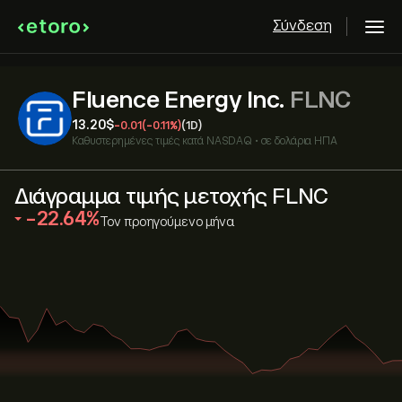
Σύνδεση
Fluence Energy Inc.
FLNC
13.20‎$‎
-0.01
(-0.11%)
(1D)
Καθυστερημένες τιμές κατά
NASDAQ
•
σε δολάρια ΗΠΑ
Διάγραμμα τιμής μετοχής FLNC
‎-22.64‎
Τον προηγούμενο μήνα