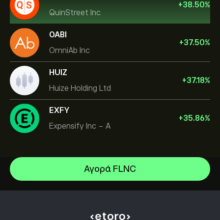
+
38.50
%
QuinStreet Inc
OABI
+
37.50
%
OmniAb Inc
HUIZ
+
37.18
%
Huize Holding Ltd
EXFY
+
35.86
%
Expensify Inc - A
Αγορά FLNC
Celestica Inc
Apple
Κέντρο βοήθειας
Alphabet
Πώς να καταθέσετε
Πώς λειτουργεί το CopyTrading
Meta Platforms Inc