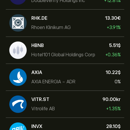
DoubleVerify Holdings Inc
+12.81%
RHK.DE
13.30‎€‎
Rhoen Klinikum AG
+3.91%
HBNB
5.51‎$‎
Hotel101 Global Holdings Corp
+0.36%
AXIA
10.22‎$‎
AXIA ENERGIA - ADR
0%
VITR.ST
90.00‎kr‎
Vitrolife AB
+1.35%
INVX
28.10‎$‎