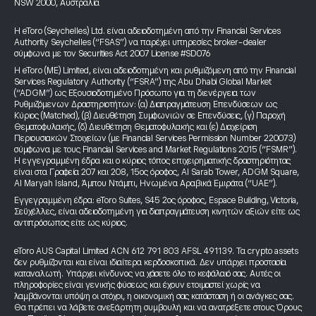
NSW 2000, Αυστραλία
Η eToro (Seychelles) Ltd. είναι αδειοδοτημένη από την Financial Services
Authority Seychelles (“FSAS”) να παρέχει υπηρεσίες broker-dealer
σύμφωνα με τον Securities Act 2007 License #SD076
Η eToro (ME) Limited, είναι αδειοδοτημένη και ρυθμιζόμενη από την Financial
Services Regulatory Authority (“FSRA”) της Abu Dhabi Global Market
(“ADGM”) ως Εξουσιοδοτημένο Πρόσωπο για τη διενέργεια των
Ρυθμιζόμενων Δραστηριοτήτων: (α) Διαπραγμάτευση Επενδύσεων ως
Κύριος (Matched), (β) Διευθέτηση Συμφωνιών σε Επενδύσεις, (γ) Παροχή
Θεματοφυλακής, (δ) Διευθέτηση Θεματοφυλακής και (ε) Διαχείριση
Περιουσιακών Στοιχείων (με Financial Services Permission Number 220073)
σύμφωνα με τους Financial Services and Market Regulations 2015 (“FSMR”).
Η εγγεγραμμένη έδρα και ο κύριος τόπος επιχειρηματικής δραστηριότητας
είναι στα Γραφεία 207 και 208, 15ος όροφος, Al Sarab Tower, ADGM Square,
Al Maryah Island, Άμπου Ντάμπι, Ηνωμένα Αραβικά Εμιράτα (“UAE”).
Εγγεγραμμένη έδρα: eToro Suites, S45 2ος όροφος, Espace Building, Victoria,
Σεϋχέλλες, είναι αδειοδοτημένη για διαπραγμάτευση κινητών αξιών είτε ως
αντιπρόσωπος είτε ως κύριος.
eToro AUS Capital Limited ACN 612 791 803 AFSL 491139. Τα crypto assets
δεν ρυθμίζονται και είναι ιδιαίτερα κερδοσκοπικά. Δεν υπάρχει προστασία
καταναλωτή. Υπάρχει κίνδυνος να χάσετε όλο το κεφάλαιό σας. Αυτές οι
πληροφορίες είναι γενικής φύσεως και έχουν ετοιμαστεί χωρίς να
λαμβάνονται υπόψη οι στόχοι, η οικονομική σας κατάσταση ή οι ανάγκες σας.
Θα πρέπει να λάβετε ανεξάρτητη συμβουλή και να ανατρέξετε στους Όρους