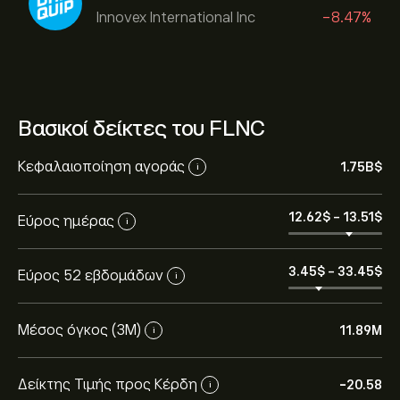
Innovex International Inc
-8.47%
Βασικοί δείκτες του FLNC
Κεφαλαιοποίηση αγοράς
1.75B‎$‎
i
12.62‎$‎
-
13.51‎$‎
Εύρος ημέρας
i
3.45‎$‎
-
33.45‎$‎
Εύρος 52 εβδομάδων
i
Μέσος όγκος (3Μ)
11.89M
i
Δείκτης Τιμής προς Κέρδη
-20.58
i