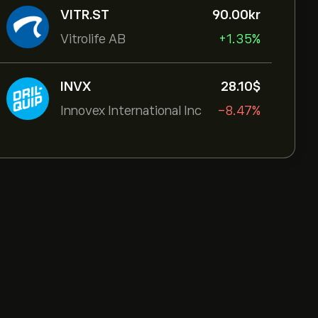
VITR.ST
90.00‎kr‎
Vitrolife AB
+1.35%
INVX
28.10‎$‎
Innovex International Inc
-8.47%