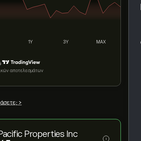
1Y
3Y
MAX
ό
τικών αποτελεσμάτων
άσετε; >
cific Properties Inc
i