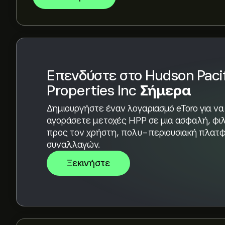
Βάσει των συστάσεων από 3 αναλυτές για το H
εκτίμηση είναι Μέτρια Αγορά.
Επενδύστε στο Hudson Pacif
Properties Inc
Σήμερα
Δημιουργήστε έναν λογαριασμό eToro για να
αγοράσετε μετοχές HPP σε μια ασφαλή, φιλ
προς τον χρήστη, πολυ-περιουσιακή πλατ
συναλλαγών.
Ξεκινήστε