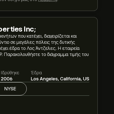
erties Inc
;
κινήτων που κατέχει, διαχειρίζεται και
ντιο σε μεγάλες πόλεις της δυτικής
 έχει έδρα το Λος Άντζελες. Η εταιρεία
P. Παρακολουθήστε το διάγραμμα τιμής του
ties Inc είναι 14.67‎$‎.
Εγγραφείτε
στο
Ιδρύθηκε
Έδρα
όχους από αναλυτές.
2006
Los Angeles, California, US
son Pacific Properties Inc με βάση τις
NYSE
και την αναμενόμενη ανάπτυξη. Δείτε την
ακυμάνσεις της τιμής.
operties Inc είναι 778.92M‎$‎