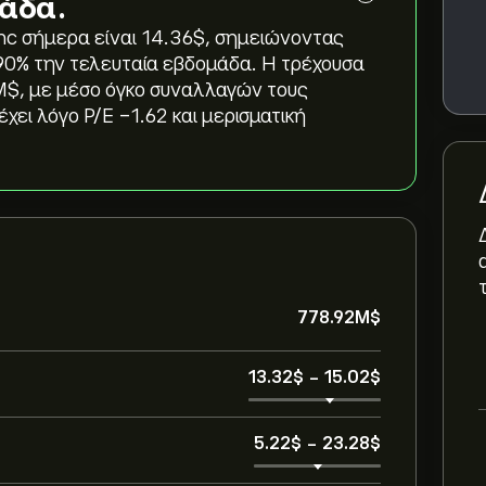
μάδα.
Inc σήμερα είναι 14.36‎$‎, σημειώνοντας
4.90‎% την τελευταία εβδομάδα. Η τρέχουσα
‎$‎, με μέσο όγκο συναλλαγών τους
χει λόγο P/E -1.62 και μερισματική
778.92M‎$‎
13.32‎$‎
-
15.02‎$‎
5.22‎$‎
-
23.28‎$‎