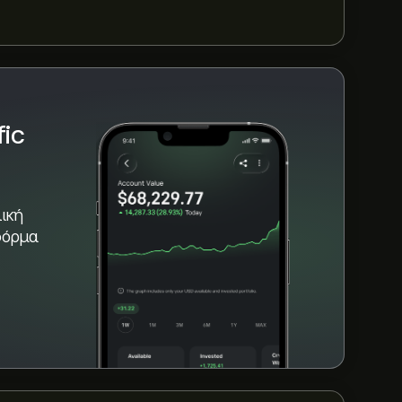
PP τους τελευταίους 3 μήνες, η συνολική
ic
ική
φόρμα