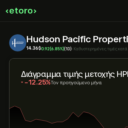
Hudson Pacific Propert
14.36‎$‎
0.92
(6.85%)
(1D)
•
Καθυστερημένες τιμές κατά
Διάγραμμα τιμής μετοχής HP
‎-12.25‎
Τον προηγούμενο μήνα