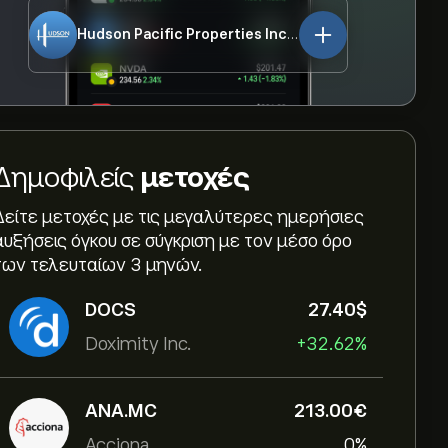
Hudson Pacific Properties Inc
HPP
Δημοφιλείς
μετοχές
Δείτε μετοχές με τις μεγαλύτερες ημερήσιες
αυξήσεις όγκου σε σύγκριση με τον μέσο όρο
των τελευταίων 3 μηνών.
DOCS
27.40‎$‎
Doximity Inc.
+32.62%
ANA.MC
213.00‎€‎
Acciona
0%