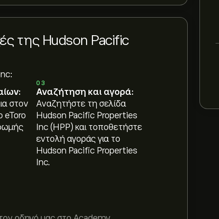
ς της Hudson Pacific
Inc:
03
αίων:
Αναζήτηση και αγορά:
ια στον
Αναζητήστε τη σελίδα
ο eToro
Hudson Pacific Properties
ρωμής
Inc (HPP) και τοποθετήστε
εντολή αγοράς για το
Hudson Pacific Properties
Inc.
τον οδηγό μας στο
Academy
.