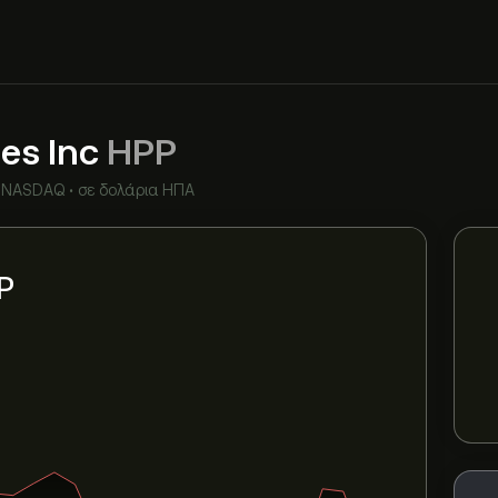
ies Inc
HPP
NASDAQ
•
σε δολάρια ΗΠΑ
P