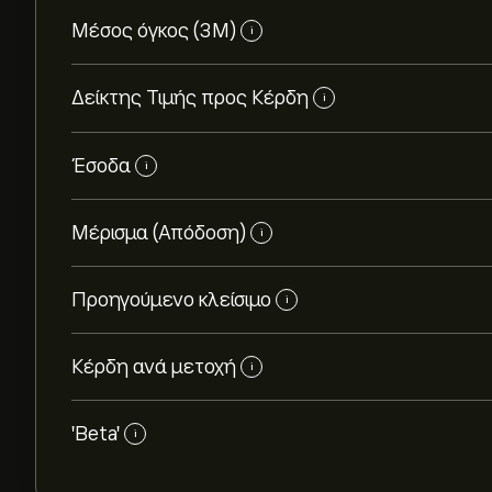
Μέσος όγκος (3Μ)
i
Δείκτης Τιμής προς Κέρδη
i
Έσοδα
i
Μέρισμα (Απόδοση)
i
Προηγούμενο κλείσιμο
i
Κέρδη ανά μετοχή
i
'Beta'
i