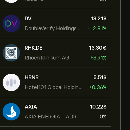
DV
13.21‎$‎
DoubleVerify Holdings Inc
+12.81%
RHK.DE
13.30‎€‎
Rhoen Klinikum AG
+3.91%
HBNB
5.51‎$‎
Hotel101 Global Holdings Corp
+0.36%
AXIA
10.22‎$‎
AXIA ENERGIA - ADR
0%