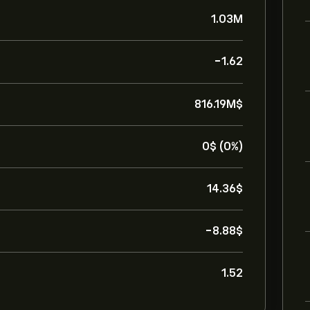
1.03M
-1.62
816.19M‎$‎
0‎$‎ (0%)
14.36‎$‎
-8.88‎$‎
1.52