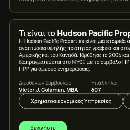
Τι είναι το
Hudson Pacific Prop
Η Hudson Pacific Properties είναι μια εταιρεία α
αναπτύσσει υψηλής ποιότητας γραφεία και στού
Αμερικής και του Καναδά. Ιδρύθηκε το 2006 και
Η τρέχουσα τιμή του HPP είναι 14.36‎$‎.
διαπραγματεύεται στο NYSE με το σύμβολο HP
HPP για άμεσες ενημερώσεις.
Η μέση τιμή-στόχος για το Hudson Pacific Proper
Διευθύνων Σύμβουλος
Υπάλληλοι
eToro για αναλυτικές προβλέψεις και τιμές-στ
Victor J. Coleman, MBA
607
Οι αναλυτές προσφέρουν προβλέψεις για το Hud
Χρηματοοικονομικές Υπηρεσίες
τάσεις της αγοράς, τις οικονομικές αναφορές 
πιο πρόσφατη πρόβλεψη για τις μελλοντικές δι
Η κεφαλαιοποίηση αγοράς του Hudson Pacific Pr
Ξεκινήστε