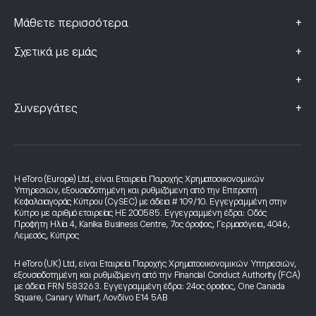
+
Μάθετε περισσότερα
+
Σχετικά με εμάς
+
+
Συνεργάτες
Η eToro (Europe) Ltd., είναι Εταιρεία Παροχής Χρηματοοικονομικών
Υπηρεσιών, εξουσιοδοτημένη και ρυθμιζόμενη από την Επιτροπή
Κεφαλαιαγοράς Κύπρου (CySEC) με άδεια # 109/10. Εγγεγραμμένη στην
Κύπρο με αριθμό εταιρείας HE 200585. Εγγεγραμμένη έδρα: Οδός
Προφήτη Ηλία 4, Kanika Business Centre, 7ος όροφος, Γερμασόγεια, 4046,
Λεμεσός, Κύπρος
Η eToro (UK) Ltd, είναι Εταιρεία Παροχής Χρηματοοικονομικών Υπηρεσιών,
εξουσιοδοτημένη και ρυθμιζόμενη από την Financial Conduct Authority (FCA)
με άδεια FRN 583263. Εγγεγραμμένη έδρα: 24ος όροφος, One Canada
Square, Canary Wharf, Λονδίνο E14 5AB