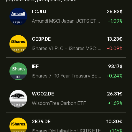
LCJD.L
26.83‎$‎
Amundi MSCI Japan UCITS ETF Acc
+1.09%
CEBP.DE
13.23‎€‎
iShares VII PLC - iShares MSCI EMU USD Hedged UCITS ETF
-0.09%
IEF
93.17‎$‎
iShares 7-10 Year Treasury Bond ETF
+0.24%
WCO2.DE
26.31‎€‎
WisdomTree Carbon ETF
+1.69%
2B79.DE
10.30‎€‎
iShares Digitalisation UCITS ETF
+1.16%