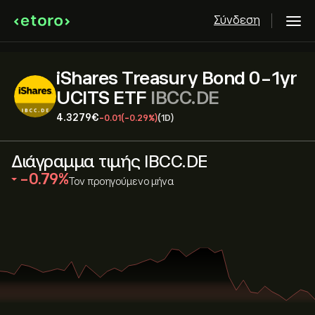
Σύνδεση
iShares Treasury Bond 0-1yr
UCITS ETF
IBCC.DE
4.3279‎€‎
-0.01
(-0.29%)
(1D)
Διάγραμμα τιμής IBCC.DE
‎-0.79‎
Τον προηγούμενο μήνα