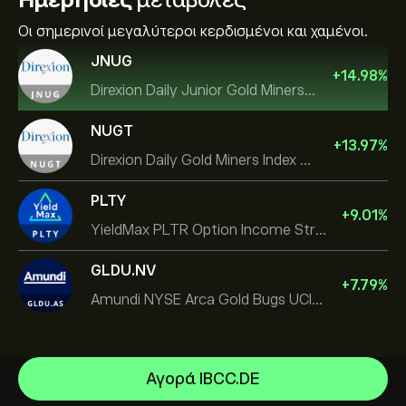
Οι σημερινοί μεγαλύτεροι κερδισμένοι και χαμένοι.
JNUG
+
14.98
%
Direxion Daily Junior Gold Miners Index Bull 2X ETF
NUGT
+
13.97
%
Direxion Daily Gold Miners Index Bull 2X ETF
PLTY
+
9.01
%
YieldMax PLTR Option Income Strategy ETF
GLDU.NV
+
7.79
%
Amundi NYSE Arca Gold Bugs UCITS ETF Dist
Αγορά IBCC.DE
iShares TIPS 0-5 UCITS ETF