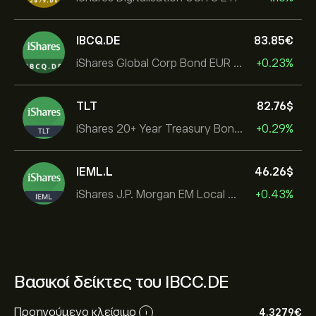
IBCQ.DE
83.85‎€‎
iShares Global Corp Bond EUR Hedged UCITS ETF Dist
+0.23%
TLT
82.76‎$‎
iShares 20+ Year Treasury Bond ETF
+0.29%
IEML.L
46.26‎$‎
iShares J.P. Morgan EM Local Govt Bond UCITS ETF
+0.43%
Βασικοί δείκτες του IBCC.DE
Προηγούμενο κλείσιμο
4.3279‎€‎
i