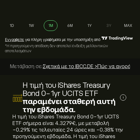
1D
1W
1M
6M
1Y
3Y
MAX
Εγγραφείτε
για πλήρη γραφήματα με την υποστήριξη από
*Η προηγούμενη απόδοση δεν αποτελεί ένδειξη μελλοντικών
αποτελεσμάτων
Μετάβαση σε:
Σχετικά με το IBCC.DE >
Πώς να αγοράσετε
Η τιμή του iShares Treasury
Bond 0-1yr UCITS ETF
i
παραμένει σταθερή αυτή
την εβδομάδα.
Η τιμή του iShares Treasury Bond 0-1yr UCITS
ETF σήμερα είναι 4.3279‎€‎, με μεταβολή
‎-0.29‎% τις τελευταίες 24 ώρες και ‎-0.38‎% την
προηγούμενη εβδομάδα. Η τιμή του iShares