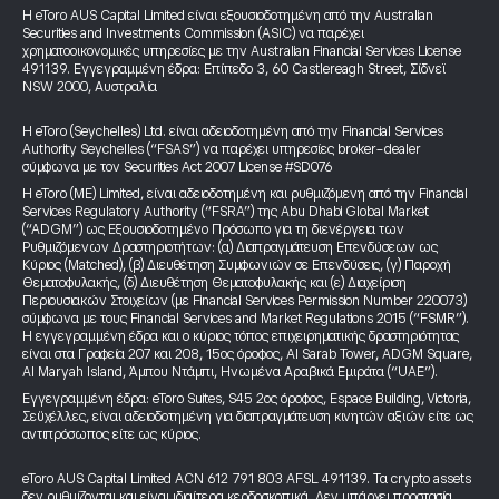
Η eToro AUS Capital Limited είναι εξουσιοδοτημένη από την Australian
Securities and Investments Commission (ASIC) να παρέχει
χρηματοοικονομικές υπηρεσίες με την Australian Financial Services License
491139. Εγγεγραμμένη έδρα: Επίπεδο 3, 60 Castlereagh Street, Σίδνεϊ
NSW 2000, Αυστραλία
Η eToro (Seychelles) Ltd. είναι αδειοδοτημένη από την Financial Services
Authority Seychelles (“FSAS”) να παρέχει υπηρεσίες broker-dealer
σύμφωνα με τον Securities Act 2007 License #SD076
Η eToro (ME) Limited, είναι αδειοδοτημένη και ρυθμιζόμενη από την Financial
Services Regulatory Authority (“FSRA”) της Abu Dhabi Global Market
(“ADGM”) ως Εξουσιοδοτημένο Πρόσωπο για τη διενέργεια των
Ρυθμιζόμενων Δραστηριοτήτων: (α) Διαπραγμάτευση Επενδύσεων ως
Κύριος (Matched), (β) Διευθέτηση Συμφωνιών σε Επενδύσεις, (γ) Παροχή
Θεματοφυλακής, (δ) Διευθέτηση Θεματοφυλακής και (ε) Διαχείριση
Περιουσιακών Στοιχείων (με Financial Services Permission Number 220073)
σύμφωνα με τους Financial Services and Market Regulations 2015 (“FSMR”).
Η εγγεγραμμένη έδρα και ο κύριος τόπος επιχειρηματικής δραστηριότητας
είναι στα Γραφεία 207 και 208, 15ος όροφος, Al Sarab Tower, ADGM Square,
Al Maryah Island, Άμπου Ντάμπι, Ηνωμένα Αραβικά Εμιράτα (“UAE”).
Εγγεγραμμένη έδρα: eToro Suites, S45 2ος όροφος, Espace Building, Victoria,
Σεϋχέλλες, είναι αδειοδοτημένη για διαπραγμάτευση κινητών αξιών είτε ως
αντιπρόσωπος είτε ως κύριος.
eToro AUS Capital Limited ACN 612 791 803 AFSL 491139. Τα crypto assets
δεν ρυθμίζονται και είναι ιδιαίτερα κερδοσκοπικά. Δεν υπάρχει προστασία