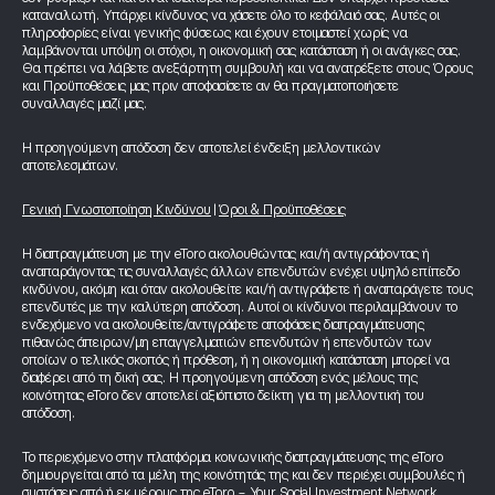
καταναλωτή. Υπάρχει κίνδυνος να χάσετε όλο το κεφάλαιό σας. Αυτές οι
πληροφορίες είναι γενικής φύσεως και έχουν ετοιμαστεί χωρίς να
λαμβάνονται υπόψη οι στόχοι, η οικονομική σας κατάσταση ή οι ανάγκες σας.
Θα πρέπει να λάβετε ανεξάρτητη συμβουλή και να ανατρέξετε στους Όρους
και Προϋποθέσεις μας πριν αποφασίσετε αν θα πραγματοποιήσετε
συναλλαγές μαζί μας.
Η προηγούμενη απόδοση δεν αποτελεί ένδειξη μελλοντικών
αποτελεσμάτων.
Γενική Γνωστοποίηση Κινδύνου
|
Όροι & Προϋποθέσεις
Η διαπραγμάτευση με την eToro ακολουθώντας και/ή αντιγράφοντας ή
αναπαράγοντας τις συναλλαγές άλλων επενδυτών ενέχει υψηλό επίπεδο
κινδύνου, ακόμη και όταν ακολουθείτε και/ή αντιγράφετε ή αναπαράγετε τους
επενδυτές με την καλύτερη απόδοση. Αυτοί οι κίνδυνοι περιλαμβάνουν το
ενδεχόμενο να ακολουθείτε/αντιγράφετε αποφάσεις διαπραγμάτευσης
πιθανώς άπειρων/μη επαγγελματιών επενδυτών ή επενδυτών των
οποίων ο τελικός σκοπός ή πρόθεση, ή η οικονομική κατάσταση μπορεί να
διαφέρει από τη δική σας. Η προηγούμενη απόδοση ενός μέλους της
κοινότητας eToro δεν αποτελεί αξιόπιστο δείκτη για τη μελλοντική του
απόδοση.
Το περιεχόμενο στην πλατφόρμα κοινωνικής διαπραγμάτευσης της eToro
δημιουργείται από τα μέλη της κοινότητάς της και δεν περιέχει συμβουλές ή
συστάσεις από ή εκ μέρους της eToro - Your Social Investment Network.