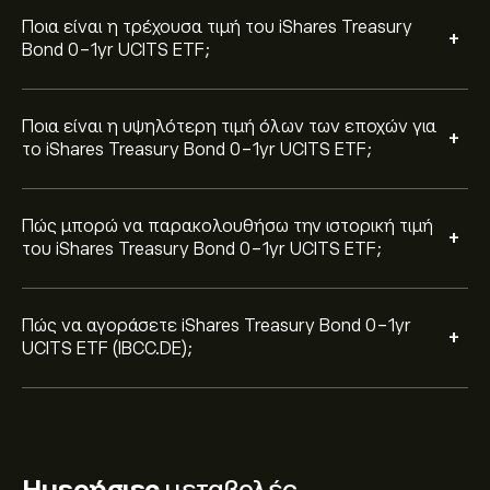
Μπορείτε επίσης να καταχωρίσετε εντολή για να
Ποια είναι η τρέχουσα τιμή του iShares Treasury
+
αγοράσετε iShares Treasury Bond 0-1yr UCITS ETF
Bond 0-1yr UCITS ETF;
(IBCC.DE) σε συγκεκριμένη τιμή στο μέλλον.
Ποια είναι η υψηλότερη τιμή όλων των εποχών για
+
το iShares Treasury Bond 0-1yr UCITS ETF;
Πώς μπορώ να παρακολουθήσω την ιστορική τιμή
+
του iShares Treasury Bond 0-1yr UCITS ETF;
Πώς να αγοράσετε iShares Treasury Bond 0-1yr
+
UCITS ETF (IBCC.DE);
Ημερήσιες
μεταβολές