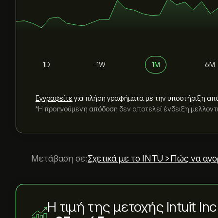
1D
1W
1M
6M
Εγγραφείτε
για πλήρη γραφήματα με την υποστήριξη απ
*Η προηγούμενη απόδοση δεν αποτελεί ένδειξη μελλον
Μετάβαση σε:
Σχετικά με το INTU >
Πώς να αγο
Η τιμή της μετοχής Intuit In