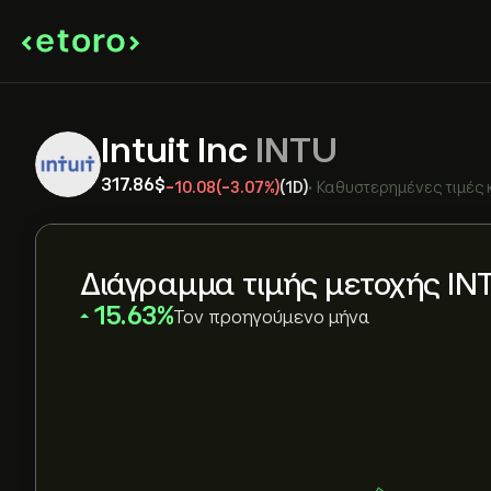
Intuit Inc
INTU
317.86‎$‎
-10.08
(-3.07%)
(1D)
•
Καθυστερημένες τιμές 
Διάγραμμα τιμής μετοχής IN
‎15.63‎
Τον προηγούμενο μήνα