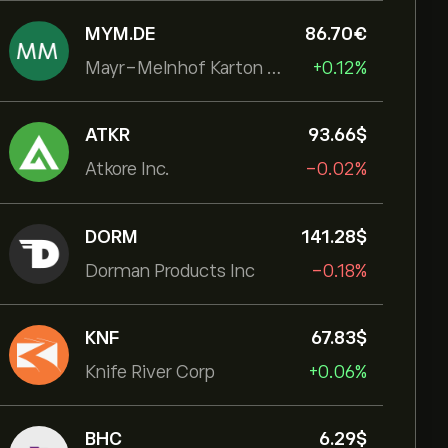
MYM.DE
86.70‎€‎
Mayr-Melnhof Karton AG
+0.12%
ATKR
93.66‎$‎
Atkore Inc.
-0.02%
DORM
141.28‎$‎
Dorman Products Inc
-0.18%
KNF
67.83‎$‎
Knife River Corp
+0.06%
BHC
6.29‎$‎