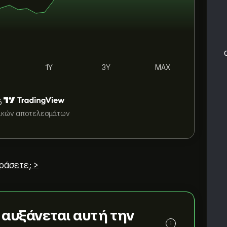
1Y
3Y
MAX
ό
τικών αποτελεσμάτων
ράσετε; >
c
αυξάνεται αυτή την
i