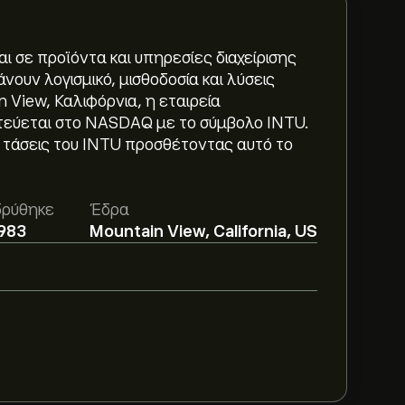
ται σε προϊόντα και υπηρεσίες διαχείρισης
ουν λογισμικό, μισθοδοσία και λύσεις
View, Καλιφόρνια, η εταιρεία
ματεύεται στο NASDAQ με το σύμβολο INTU.
ς τάσεις του INTU προσθέτοντας αυτό το
3‎$‎.
Εγγραφείτε
στο eToro για αναλυτικές
δρύθηκε
Έδρα
983
Mountain View, California, US
it Inc με βάση τις τάσεις της αγοράς, τις
άπτυξη. Δείτε την πιο πρόσφατη
 τιμής.
8.52B‎$‎
INTU τους τελευταίους 3 μήνες, η συνολική