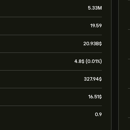
5.33M
19.59
20.93B‎$‎
4.8‎$‎ (0.01%)
327.94‎$‎
16.51‎$‎
0.9