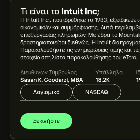
Τι είναι το
Intuit Inc
;
Η Intuit Inc., που ιδρύθηκε το 1983, εξειδικεύε
οικονομικών και συμμόρφωσης. Αυτά περιλαμβάν
επεξεργασίας πληρωμών. Με έδρα το Mountain 
δραστηριοποιείται διεθνώς. Η Intuit διαπραγ
Η τρέχουσα τιμή του INTU είναι 317.86‎$‎.
Παρακολουθήστε τις ενημερώσεις τιμής και τι
στοιχείο στη λίστα παρακολούθησης του eToro.
Η μέση τιμή-στόχος για το Intuit Inc είναι 405.8
Διευθύνων Σύμβουλος
Υπάλληλοι
Ι
προβλέψεις και τιμές-στόχους από αναλυτές.
Sasan K. Goodarzi, MBA
18.2K
1
Οι αναλυτές προσφέρουν προβλέψεις για το Intu
Λογισμικό
NASDAQ
οικονομικές αναφορές και την αναμενόμενη αν
πρόβλεψη για τις μελλοντικές διακυμάνσεις της
Η κεφαλαιοποίηση αγοράς του Intuit Inc είναι 8
Ξεκινήστε
Βάσει των συστάσεων από 12 αναλυτές για το 