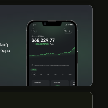
λική
φόρμα