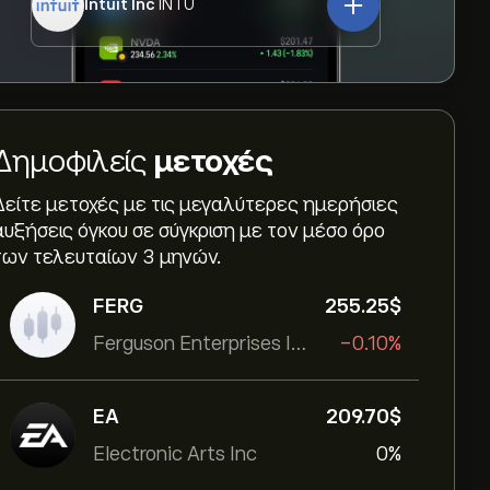
Intuit Inc
INTU
Δημοφιλείς
μετοχές
Δείτε μετοχές με τις μεγαλύτερες ημερήσιες
αυξήσεις όγκου σε σύγκριση με τον μέσο όρο
των τελευταίων 3 μηνών.
FERG
255.25‎$‎
Ferguson Enterprises Inc
-0.10%
EA
209.70‎$‎
Electronic Arts Inc
0%