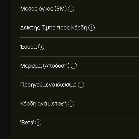
Μέσος όγκος (3Μ)
i
Δείκτης Τιμής προς Κέρδη
i
Έσοδα
i
Μέρισμα (Απόδοση)
i
Προηγούμενο κλείσιμο
i
Κέρδη ανά μετοχή
i
'Beta'
i