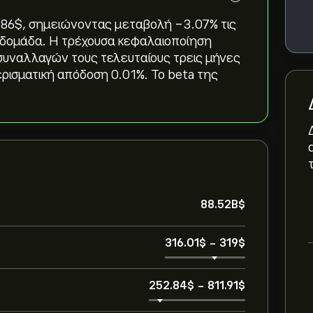
.86‎$‎, σημειώνοντας μεταβολή ‎-3.07‎% τις
 εβδομάδα. Η τρέχουσα κεφαλαιοποίηση
ο συναλλαγών τους τελευταίους τρεις μήνες
ερισματική απόδοση 0.01%. Το beta της
88.52B‎$‎
316.01‎$‎
-
319‎$‎
252.84‎$‎
-
811.91‎$‎