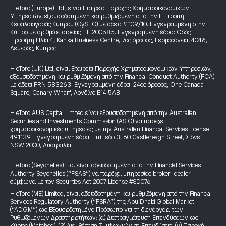
Η eToro (Europe) Ltd., είναι Εταιρεία Παροχής Χρηματοοικονομικών
Υπηρεσιών, εξουσιοδοτημένη και ρυθμιζόμενη από την Επιτροπή
Κεφαλαιαγοράς Κύπρου (CySEC) με άδεια # 109/10. Εγγεγραμμένη στην
Κύπρο με αριθμό εταιρείας HE 200585. Εγγεγραμμένη έδρα: Οδός
Προφήτη Ηλία 4, Kanika Business Centre, 7ος όροφος, Γερμασόγεια, 4046,
Λεμεσός, Κύπρος
Η eToro (UK) Ltd, είναι Εταιρεία Παροχής Χρηματοοικονομικών Υπηρεσιών,
εξουσιοδοτημένη και ρυθμιζόμενη από την Financial Conduct Authority (FCA)
με άδεια FRN 583263. Εγγεγραμμένη έδρα: 24ος όροφος, One Canada
Square, Canary Wharf, Λονδίνο E14 5AB
Η eToro AUS Capital Limited είναι εξουσιοδοτημένη από την Australian
Securities and Investments Commission (ASIC) να παρέχει
χρηματοοικονομικές υπηρεσίες με την Australian Financial Services License
491139. Εγγεγραμμένη έδρα: Επίπεδο 3, 60 Castlereagh Street, Σίδνεϊ
NSW 2000, Αυστραλία
Η eToro (Seychelles) Ltd. είναι αδειοδοτημένη από την Financial Services
Authority Seychelles (“FSAS”) να παρέχει υπηρεσίες broker-dealer
σύμφωνα με τον Securities Act 2007 License #SD076
Η eToro (ME) Limited, είναι αδειοδοτημένη και ρυθμιζόμενη από την Financial
Services Regulatory Authority (“FSRA”) της Abu Dhabi Global Market
(“ADGM”) ως Εξουσιοδοτημένο Πρόσωπο για τη διενέργεια των
Ρυθμιζόμενων Δραστηριοτήτων: (α) Διαπραγμάτευση Επενδύσεων ως