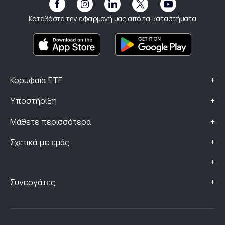
eToro Club
Αποτύπωμα
Όροι και Προϋποθέσεις
Ασφάλιση επένδυσης
Κατεβάστε την εφαρμογή μας από τα καταστήματα
Βασικά Έγγραφα Πληροφόρησης
Smart Portfolios
Δεδομένα Παραπόνων (Πελάτες FCA)
+
Κορυφαία ETF
+
Υποστήριξη
+
Μάθετε περισσότερα
+
Σχετικά με εμάς
+
+
Συνεργάτες