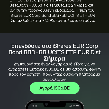
ETF EUR Dist σήμερα είναι 4.8136‎€‎, με
μεταβολή ‎-0.05‎% τις τελευταίες 24 ώρες και
‎0.41‎% την προηγούμενη εβδομάδα. Η τιμή του
iShares EUR Corp Bond BBB-BB UCITS ETF EUR
Dist άλλαξε κατά ‎-1.29‎% τον τελευταίο χρόνο.
Επενδύστε στο iShares EUR Corp
Bond BBB-BB UCITS ETF EUR Dist
Σήμερα
Δημιουργήστε έναν λογαριασμό eToro για να
αγοράσετε μετοχές IS06.DE σε μια ασφαλή, φιλική
προς τον χρήστη, πολυ-περιουσιακή πλατφόρμα
συναλλαγών.
Αγορά IS06.DE