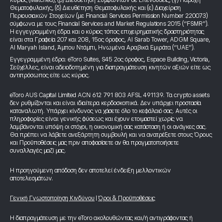
Κύριος (Matched), (β) Διευθέτηση Συμφωνιών σε Επενδύσεις, (γ) Παροχή
Θεματοφυλακής, (δ) Διευθέτηση Θεματοφυλακής και (ε) Διαχείριση
Περιουσιακών Στοιχείων (με Financial Services Permission Number 220073)
σύμφωνα με τους Financial Services and Market Regulations 2015 (“FSMR”).
Η εγγεγραμμένη έδρα και ο κύριος τόπος επιχειρηματικής δραστηριότητας
είναι στα Γραφεία 207 και 208, 15ος όροφος, Al Sarab Tower, ADGM Square,
Al Maryah Island, Άμπου Ντάμπι, Ηνωμένα Αραβικά Εμιράτα (“UAE”).
Εγγεγραμμένη έδρα: eToro Suites, S45 2ος όροφος, Espace Building, Victoria,
Σεϋχέλλες, είναι αδειοδοτημένη για διαπραγμάτευση κινητών αξιών είτε ως
αντιπρόσωπος είτε ως κύριος.
eToro AUS Capital Limited ACN 612 791 803 AFSL 491139. Τα crypto assets
δεν ρυθμίζονται και είναι ιδιαίτερα κερδοσκοπικά. Δεν υπάρχει προστασία
καταναλωτή. Υπάρχει κίνδυνος να χάσετε όλο το κεφάλαιό σας. Αυτές οι
πληροφορίες είναι γενικής φύσεως και έχουν ετοιμαστεί χωρίς να
λαμβάνονται υπόψη οι στόχοι, η οικονομική σας κατάσταση ή οι ανάγκες σας.
Θα πρέπει να λάβετε ανεξάρτητη συμβουλή και να ανατρέξετε στους Όρους
και Προϋποθέσεις μας πριν αποφασίσετε αν θα πραγματοποιήσετε
συναλλαγές μαζί μας.
Η προηγούμενη απόδοση δεν αποτελεί ένδειξη μελλοντικών
αποτελεσμάτων.
Γενική Γνωστοποίηση Κινδύνου
|
Όροι & Προϋποθέσεις
Η διαπραγμάτευση με την eToro ακολουθώντας και/ή αντιγράφοντας ή