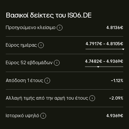
Βασικοί δείκτες του IS06.DE
Προηγούμενο κλείσιμο
4.8136‎€‎
i
4.7917‎€‎
-
4.8105‎€‎
Εύρος ημέρας
i
4.7482‎€‎
-
4.9369‎€‎
Εύρος 52 εβδομάδων
i
Απόδοση 1 έτους
-1.12%
i
Αλλαγή τιμής από την αρχή του έτους
-2.09%
i
Ιστορικό υψηλό
4.9369‎€‎
i