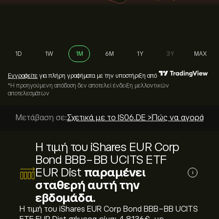
1D
1W
1M
6M
1Y
3Y
MAX
Εγγραφείτε
για πλήρη γραφήματα με την υποστήριξη από
*Η προηγούμενη απόδοση δεν αποτελεί ένδειξη μελλοντικών
αποτελεσμάτων
Μετάβαση σε:
Σχετικά με το IS06.DE >
Πώς να αγοράσετε
Η τιμή του iShares EUR Corp
Bond BBB-BB UCITS ETF
EUR Dist
παραμένει
i
σταθερή αυτή την
εβδομάδα.
Η τιμή του iShares EUR Corp Bond BBB-BB UCITS