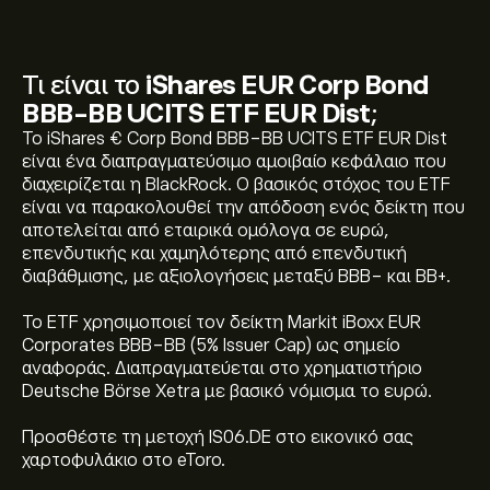
Τι είναι το
iShares EUR Corp Bond
BBB-BB UCITS ETF EUR Dist
;
Το iShares € Corp Bond BBB-BB UCITS ETF EUR Dist
είναι ένα διαπραγματεύσιμο αμοιβαίο κεφάλαιο που
διαχειρίζεται η BlackRock. Ο βασικός στόχος του ETF
είναι να παρακολουθεί την απόδοση ενός δείκτη που
αποτελείται από εταιρικά ομόλογα σε ευρώ,
επενδυτικής και χαμηλότερης από επενδυτική
Η τρέχουσα τιμή του iShares EUR Corp Bond BBB-BB
διαβάθμισης, με αξιολογήσεις μεταξύ BBB- και BB+.
UCITS ETF EUR Dist (IS06.DE) είναι 4.8136‎€‎
Το ETF χρησιμοποιεί τον δείκτη Markit iBoxx EUR
Corporates BBB-BB (5% Issuer Cap) ως σημείο
αναφοράς. Διαπραγματεύεται στο χρηματιστήριο
Το ιστορικό υψηλό του iShares EUR Corp Bond BBB-BB
Deutsche Börse Xetra με βασικό νόμισμα το ευρώ.
UCITS ETF EUR Dist είναι 4.9369‎€‎
Προσθέστε τη μετοχή IS06.DE στο εικονικό σας
χαρτοφυλάκιο στο eToro.