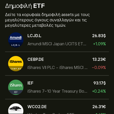
Δημοφιλή
ETF
Δείτε τα κορυφαία δημοφιλή assets με τους
μεγαλύτερους όγκους συναλλαγών και τις
μεγαλύτερες μεταβολές τιμών.
LCJD.L
26.83‎$‎
Amundi MSCI Japan UCITS ETF Acc
+1.09%
CEBP.DE
13.23‎€‎
iShares VII PLC - iShares MSCI EMU USD Hedged UCITS ETF
-0.09%
IEF
93.17‎$‎
iShares 7-10 Year Treasury Bond ETF
+0.24%
WCO2.DE
26.31‎€‎