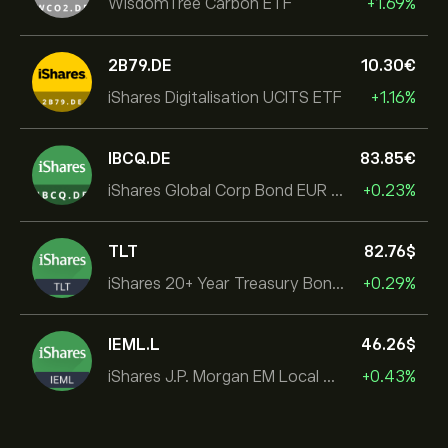
WisdomTree Carbon ETF
+1.69%
2B79.DE
10.30‎€‎
iShares Digitalisation UCITS ETF
+1.16%
IBCQ.DE
83.85‎€‎
iShares Global Corp Bond EUR Hedged UCITS ETF Dist
+0.23%
TLT
82.76‎$‎
iShares 20+ Year Treasury Bond ETF
+0.29%
IEML.L
46.26‎$‎
iShares J.P. Morgan EM Local Govt Bond UCITS ETF
+0.43%