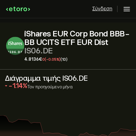
Σύνδεση
iShares EUR Corp Bond BBB-
BB UCITS ETF EUR Dist
IS06.DE
4.8136‎€‎
0
(-0.05%)
(1D)
Διάγραμμα τιμής IS06.DE
‎-1.14‎
Τον προηγούμενο μήνα