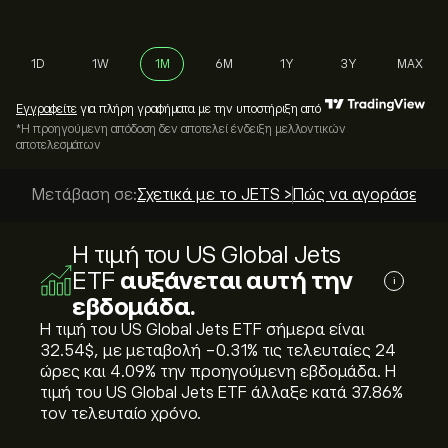
1D
1W
1M
6M
1Y
3Y
MAX
Εγγραφείτε
για πλήρη γραφήματα με την υποστήριξη από
*Η προηγούμενη απόδοση δεν αποτελεί ένδειξη μελλοντικών
αποτελεσμάτων
Μετάβαση σε:
Σχετικά με το JETS >
Πώς να αγοράσετε; 
Η τιμή του US Global Jets
ETF
αυξάνεται αυτή την
i
εβδομάδα.
Η τιμή του US Global Jets ETF σήμερα είναι
32.54‎$‎, με μεταβολή ‎-0.31‎% τις τελευταίες 24
ώρες και ‎4.09‎% την προηγούμενη εβδομάδα. Η
τιμή του US Global Jets ETF άλλαξε κατά ‎37.86‎%
τον τελευταίο χρόνο.