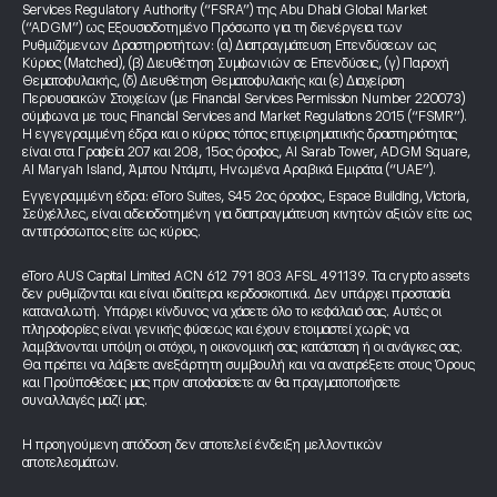
Services Regulatory Authority (“FSRA”) της Abu Dhabi Global Market
(“ADGM”) ως Εξουσιοδοτημένο Πρόσωπο για τη διενέργεια των
Ρυθμιζόμενων Δραστηριοτήτων: (α) Διαπραγμάτευση Επενδύσεων ως
Κύριος (Matched), (β) Διευθέτηση Συμφωνιών σε Επενδύσεις, (γ) Παροχή
Θεματοφυλακής, (δ) Διευθέτηση Θεματοφυλακής και (ε) Διαχείριση
Περιουσιακών Στοιχείων (με Financial Services Permission Number 220073)
σύμφωνα με τους Financial Services and Market Regulations 2015 (“FSMR”).
Η εγγεγραμμένη έδρα και ο κύριος τόπος επιχειρηματικής δραστηριότητας
είναι στα Γραφεία 207 και 208, 15ος όροφος, Al Sarab Tower, ADGM Square,
Al Maryah Island, Άμπου Ντάμπι, Ηνωμένα Αραβικά Εμιράτα (“UAE”).
Εγγεγραμμένη έδρα: eToro Suites, S45 2ος όροφος, Espace Building, Victoria,
Σεϋχέλλες, είναι αδειοδοτημένη για διαπραγμάτευση κινητών αξιών είτε ως
αντιπρόσωπος είτε ως κύριος.
eToro AUS Capital Limited ACN 612 791 803 AFSL 491139. Τα crypto assets
δεν ρυθμίζονται και είναι ιδιαίτερα κερδοσκοπικά. Δεν υπάρχει προστασία
καταναλωτή. Υπάρχει κίνδυνος να χάσετε όλο το κεφάλαιό σας. Αυτές οι
πληροφορίες είναι γενικής φύσεως και έχουν ετοιμαστεί χωρίς να
λαμβάνονται υπόψη οι στόχοι, η οικονομική σας κατάσταση ή οι ανάγκες σας.
Θα πρέπει να λάβετε ανεξάρτητη συμβουλή και να ανατρέξετε στους Όρους
και Προϋποθέσεις μας πριν αποφασίσετε αν θα πραγματοποιήσετε
συναλλαγές μαζί μας.
Η προηγούμενη απόδοση δεν αποτελεί ένδειξη μελλοντικών
αποτελεσμάτων.