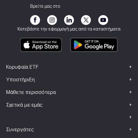
Προσκαλέστε έναν φίλο
Τα γραφεία μας
Ευαλωτότητα πελάτη
Ρύθμιση
Βρείτε μας στο
eToro Academy
Πρόγραμμα Συνεργατών
Προσβασιμότητα
Γνωστοποίηση κινδύνων
eToro Club
Αποτύπωμα
Όροι και Προϋποθέσεις
Ασφάλιση επένδυσης
Κατεβάστε την εφαρμογή μας από τα καταστήματα
Βασικά Έγγραφα Πληροφόρησης
Smart Portfolios
Δεδομένα Παραπόνων (Πελάτες FCA)
+
Κορυφαία ETF
+
Υποστήριξη
+
Μάθετε περισσότερα
+
Σχετικά με εμάς
+
+
Συνεργάτες