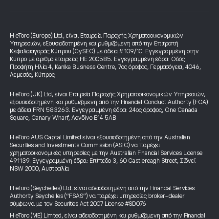
Η eToro (Europe) Ltd., είναι Εταιρεία Παροχής Χρηματοοικονομικών
Υπηρεσιών, εξουσιοδοτημένη και ρυθμιζόμενη από την Επιτροπή
Κεφαλαιαγοράς Κύπρου (CySEC) με άδεια # 109/10. Εγγεγραμμένη στην
Κύπρο με αριθμό εταιρείας HE 200585. Εγγεγραμμένη έδρα: Οδός
Προφήτη Ηλία 4, Kanika Business Centre, 7ος όροφος, Γερμασόγεια, 4046,
Λεμεσός, Κύπρος
Η eToro (UK) Ltd, είναι Εταιρεία Παροχής Χρηματοοικονομικών Υπηρεσιών,
εξουσιοδοτημένη και ρυθμιζόμενη από την Financial Conduct Authority (FCA)
με άδεια FRN 583263. Εγγεγραμμένη έδρα: 24ος όροφος, One Canada
Square, Canary Wharf, Λονδίνο E14 5AB
Η eToro AUS Capital Limited είναι εξουσιοδοτημένη από την Australian
Securities and Investments Commission (ASIC) να παρέχει
χρηματοοικονομικές υπηρεσίες με την Australian Financial Services License
491139. Εγγεγραμμένη έδρα: Επίπεδο 3, 60 Castlereagh Street, Σίδνεϊ
NSW 2000, Αυστραλία
Η eToro (Seychelles) Ltd. είναι αδειοδοτημένη από την Financial Services
Authority Seychelles (“FSAS”) να παρέχει υπηρεσίες broker-dealer
σύμφωνα με τον Securities Act 2007 License #SD076
Η eToro (ME) Limited, είναι αδειοδοτημένη και ρυθμιζόμενη από την Financial