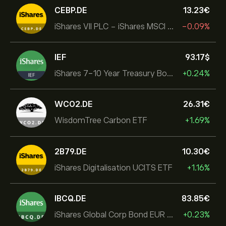
CEBP.DE
13.23‎€‎
iShares VII PLC - iShares MSCI EMU USD Hedged UCITS ETF
-0.09%
IEF
93.17‎$‎
iShares 7-10 Year Treasury Bond ETF
+0.24%
WCO2.DE
26.31‎€‎
WisdomTree Carbon ETF
+1.69%
2B79.DE
10.30‎€‎
iShares Digitalisation UCITS ETF
+1.16%
IBCQ.DE
83.85‎€‎
iShares Global Corp Bond EUR Hedged UCITS ETF Dist
+0.23%