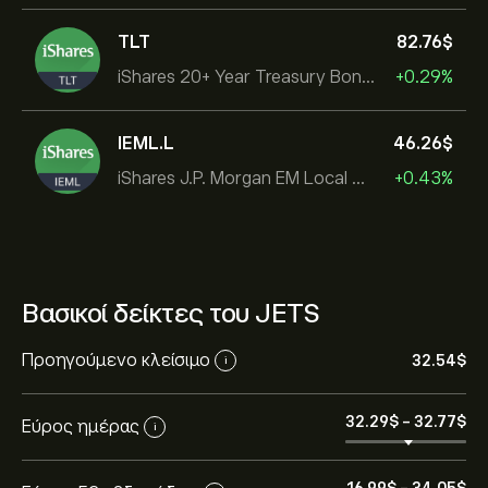
TLT
82.76‎$‎
iShares 20+ Year Treasury Bond ETF
+0.29%
IEML.L
46.26‎$‎
iShares J.P. Morgan EM Local Govt Bond UCITS ETF
+0.43%
Βασικοί δείκτες του JETS
Προηγούμενο κλείσιμο
32.54‎$‎
i
32.29‎$‎
-
32.77‎$‎
Εύρος ημέρας
i
16.99‎$‎
-
34.05‎$‎