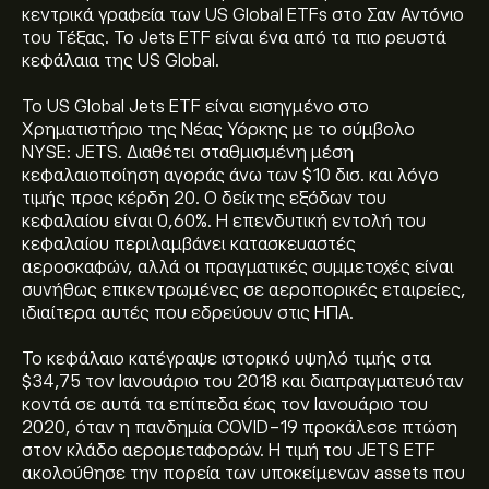
κεντρικά γραφεία των US Global ETFs στο Σαν Αντόνιο
του Τέξας. Το Jets ETF είναι ένα από τα πιο ρευστά
κεφάλαια της US Global.
Το US Global Jets ETF είναι εισηγμένο στο
Χρηματιστήριο της Νέας Υόρκης με το σύμβολο
NYSE: JETS. Διαθέτει σταθμισμένη μέση
κεφαλαιοποίηση αγοράς άνω των $10 δισ. και λόγο
τιμής προς κέρδη 20. Ο δείκτης εξόδων του
κεφαλαίου είναι 0,60%. Η επενδυτική εντολή του
κεφαλαίου περιλαμβάνει κατασκευαστές
αεροσκαφών, αλλά οι πραγματικές συμμετοχές είναι
συνήθως επικεντρωμένες σε αεροπορικές εταιρείες,
ιδιαίτερα αυτές που εδρεύουν στις ΗΠΑ.
Το κεφάλαιο κατέγραψε ιστορικό υψηλό τιμής στα
$34,75 τον Ιανουάριο του 2018 και διαπραγματευόταν
Η τρέχουσα τιμή του US Global Jets ETF (JETS) είναι
κοντά σε αυτά τα επίπεδα έως τον Ιανουάριο του
32.54‎$‎
2020, όταν η πανδημία COVID-19 προκάλεσε πτώση
στον κλάδο αερομεταφορών. Η τιμή του JETS ETF
ακολούθησε την πορεία των υποκείμενων assets που
Το ιστορικό υψηλό του US Global Jets ETF είναι