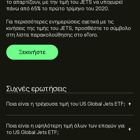
το απαρτίζουν, με την τιμή του JETS να υποχωρεί
34.05‎$‎
πάνω από 65% το πρώτο τρίμηνο του 2020.
Για περισσότερες ενημερώσεις σχετικά με τις
Επιλέξτε το χρονικό διάστημα "1D" ή "1W" στο
κινήσεις της τιμής του JETS, προσθέστε το σύμβολο
γράφημα της eToro και κάντε σμίκρυνση για να δείτε
στη λίστα παρακολούθησης στο eToro.
τις ιστορικές κινήσεις τιμής του US Global Jets ETF. Η
τιμή του US Global Jets ETF κυμάνθηκε μεταξύ 16.99‎$‎
Για να αγοράσετε US Global Jets ETF, επισκεφθείτε τη
Ξεκινήστε
και 34.05‎$‎ τον τελευταίο χρόνο.
σελίδα "US Global Jets ETF (JETS)". Αφού
δημιουργήσετε λογαριασμό και καταθέσετε
κεφάλαια, κάντε κλικ στο κουμπί "Trade" και επιλέξτε
πόσα US Global Jets ETF θέλετε να αγοράσετε.
Μπορείτε επίσης να καταχωρίσετε εντολή για να
Συχνές ερωτήσεις
αγοράσετε US Global Jets ETF (JETS) σε
συγκεκριμένη τιμή στο μέλλον.
+
Ποια είναι η τρέχουσα τιμή του US Global Jets ETF;
Ποια είναι η υψηλότερη τιμή όλων των εποχών για
+
το US Global Jets ETF;