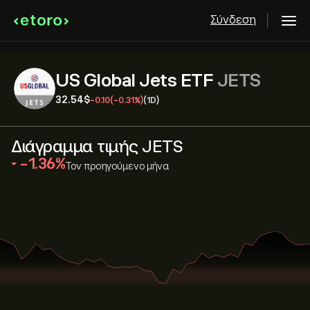
Σύνδεση
US Global Jets ETF
JETS
32.54‎$‎
-0.10
(-0.31%)
(1D)
Διάγραμμα τιμής JETS
‎-1.36‎
Τον προηγούμενο μήνα