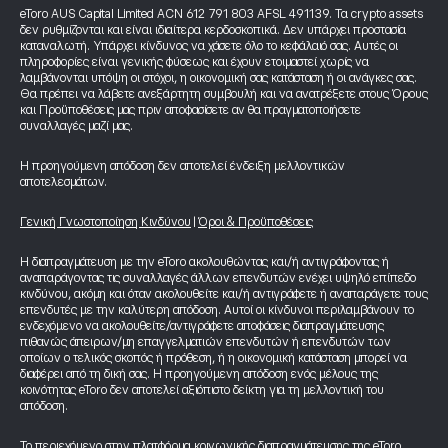
eToro AUS Capital Limited ACN 612 791 803 AFSL 491139. Τα crypto assets
δεν ρυθμίζονται και είναι ιδιαίτερα κερδοσκοπικά. Δεν υπάρχει προστασία
καταναλωτή. Υπάρχει κίνδυνος να χάσετε όλο το κεφάλαιό σας. Αυτές οι
πληροφορίες είναι γενικής φύσεως και έχουν ετοιμαστεί χωρίς να
λαμβάνονται υπόψη οι στόχοι, η οικονομική σας κατάσταση ή οι ανάγκες σας.
Θα πρέπει να λάβετε ανεξάρτητη συμβουλή και να ανατρέξετε στους Όρους
και Προϋποθέσεις μας πριν αποφασίσετε αν θα πραγματοποιήσετε
συναλλαγές μαζί μας.
Η προηγούμενη απόδοση δεν αποτελεί ένδειξη μελλοντικών
αποτελεσμάτων.
Γενική Γνωστοποίηση Κινδύνου
|
Όροι & Προϋποθέσεις
Η διαπραγμάτευση με την eToro ακολουθώντας και/ή αντιγράφοντας ή
αναπαράγοντας τις συναλλαγές άλλων επενδυτών ενέχει υψηλό επίπεδο
κινδύνου, ακόμη και όταν ακολουθείτε και/ή αντιγράφετε ή αναπαράγετε τους
επενδυτές με την καλύτερη απόδοση. Αυτοί οι κίνδυνοι περιλαμβάνουν το
ενδεχόμενο να ακολουθείτε/αντιγράφετε αποφάσεις διαπραγμάτευσης
πιθανώς άπειρων/μη επαγγελματιών επενδυτών ή επενδυτών των
οποίων ο τελικός σκοπός ή πρόθεση, ή η οικονομική κατάσταση μπορεί να
διαφέρει από τη δική σας. Η προηγούμενη απόδοση ενός μέλους της
κοινότητας eToro δεν αποτελεί αξιόπιστο δείκτη για τη μελλοντική του
απόδοση.
Το περιεχόμενο στην πλατφόρμα κοινωνικής διαπραγμάτευσης της eToro