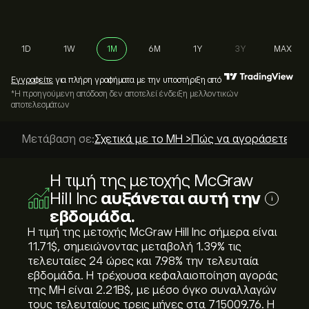
1D
1W
1M
6M
1Y
3Y
MAX
Εγγραφείτε
για πλήρη γραφήματα με την υποστήριξη από
*Η προηγούμενη απόδοση δεν αποτελεί ένδειξη μελλοντικών
αποτελεσμάτων
Μετάβαση σε:
Σχετικά με το MH >
Πώς να αγοράσετε; >
Η τιμή της μετοχής McGraw
Hill Inc
αυξάνεται αυτή την
i
εβδομάδα.
Η τιμή της μετοχής McGraw Hill Inc σήμερα είναι
11.71‎$‎, σημειώνοντας μεταβολή ‎1.39‎% τις
τελευταίες 24 ώρες και ‎7.98‎% την τελευταία
εβδομάδα. Η τρέχουσα κεφαλαιοποίηση αγοράς
της MH είναι 2.21B‎$‎, με μέσο όγκο συναλλαγών
τους τελευταίους τρεις μήνες στα 715009.76. Η