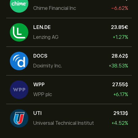
Chime Financial Inc
-6.62%
LEN.DE
23.85‎€‎
Lenzing AG
+1.27%
DOCS
28.62‎$‎
Doximity Inc.
+38.53%
WPP
27.55‎$‎
WPP plc
+6.17%
UTI
29.13‎$‎
Universal Technical Institut
+4.52%