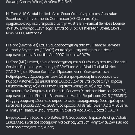
Square, Canary Wharf, Λονδίνο E14 5AB
Η eToro AUS Capital Limited είναι εξουσιοδοτημένη από την Australian
Securities and Investments Commission (ASIC) να παρέχει
χρηματοοικονομικές υπηρεσίες με την Australian Financial Services License
491139. Εγγεγραμμένη έδρα: Επίπεδο 3, 60 Castlereagh Street, Σίδνεϊ
NSW 2000, Αυστραλία
Η eToro (Seychelles) Ltd. είναι αδειοδοτημένη από την Financial Services
Authority Seychelles (“FSAS”) να παρέχει υπηρεσίες broker-dealer
σύμφωνα με τον Securities Act 2007 License #SD076
Η eToro (ME) Limited, είναι αδειοδοτημένη και ρυθμιζόμενη από την Financial
Services Regulatory Authority (“FSRA”) της Abu Dhabi Global Market
(“ADGM”) ως Εξουσιοδοτημένο Πρόσωπο για τη διενέργεια των
Ρυθμιζόμενων Δραστηριοτήτων: (α) Διαπραγμάτευση Επενδύσεων ως
Κύριος (Matched), (β) Διευθέτηση Συμφωνιών σε Επενδύσεις, (γ) Παροχή
Θεματοφυλακής, (δ) Διευθέτηση Θεματοφυλακής και (ε) Διαχείριση
Περιουσιακών Στοιχείων (με Financial Services Permission Number 220073)
σύμφωνα με τους Financial Services and Market Regulations 2015 (“FSMR”).
Η εγγεγραμμένη έδρα και ο κύριος τόπος επιχειρηματικής δραστηριότητας
είναι στα Γραφεία 207 και 208, 15ος όροφος, Al Sarab Tower, ADGM Square,
Al Maryah Island, Άμπου Ντάμπι, Ηνωμένα Αραβικά Εμιράτα (“UAE”).
Εγγεγραμμένη έδρα: eToro Suites, S45 2ος όροφος, Espace Building, Victoria,
Σεϋχέλλες, είναι αδειοδοτημένη για διαπραγμάτευση κινητών αξιών είτε ως
αντιπρόσωπος είτε ως κύριος.