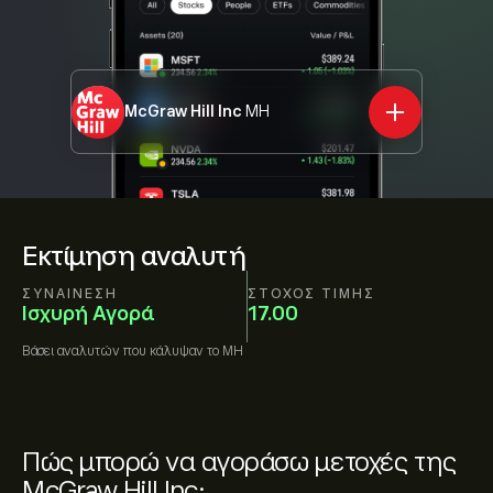
McGraw Hill Inc
MH
Εκτίμηση αναλυτή
ΣΥΝΑΊΝΕΣΗ
ΣΤΌΧΟΣ ΤΙΜΉΣ
Ισχυρή Αγορά
17.00
Βάσει
αναλυτών που κάλυψαν το
MH
Πώς μπορώ να αγοράσω μετοχές της
McGraw Hill Inc;