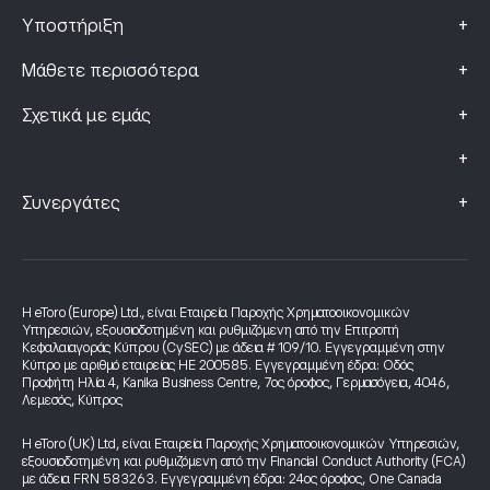
+
Υποστήριξη
+
Μάθετε περισσότερα
+
Σχετικά με εμάς
+
+
Συνεργάτες
Η eToro (Europe) Ltd., είναι Εταιρεία Παροχής Χρηματοοικονομικών
Υπηρεσιών, εξουσιοδοτημένη και ρυθμιζόμενη από την Επιτροπή
Κεφαλαιαγοράς Κύπρου (CySEC) με άδεια # 109/10. Εγγεγραμμένη στην
Κύπρο με αριθμό εταιρείας HE 200585. Εγγεγραμμένη έδρα: Οδός
Προφήτη Ηλία 4, Kanika Business Centre, 7ος όροφος, Γερμασόγεια, 4046,
Λεμεσός, Κύπρος
Η eToro (UK) Ltd, είναι Εταιρεία Παροχής Χρηματοοικονομικών Υπηρεσιών,
εξουσιοδοτημένη και ρυθμιζόμενη από την Financial Conduct Authority (FCA)
με άδεια FRN 583263. Εγγεγραμμένη έδρα: 24ος όροφος, One Canada