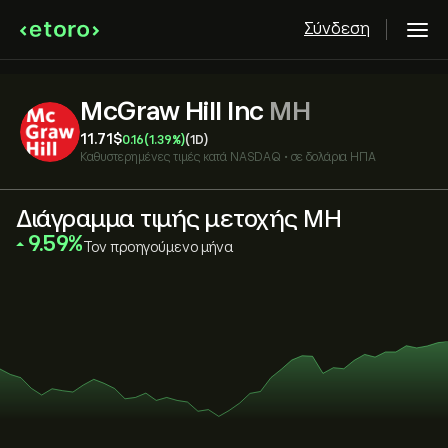
Σύνδεση
McGraw Hill Inc
MH
11.71‎$‎
0.16
(1.39%)
(1D)
Καθυστερημένες τιμές κατά
NASDAQ
•
σε δολάρια ΗΠΑ
Διάγραμμα τιμής μετοχής MH
‎9.59‎
Τον προηγούμενο μήνα