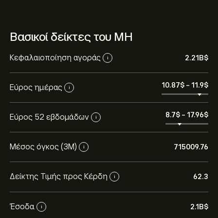
Βασικοί δείκτες του MH
Κεφαλαιοποίηση αγοράς
2.21B‎$‎
i
10.87‎$‎
-
11.9‎$‎
Εύρος ημέρας
i
8.7‎$‎
-
17.96‎$‎
Εύρος 52 εβδομάδων
i
Μέσος όγκος (3Μ)
715009.76
i
Δείκτης Τιμής προς Κέρδη
62.3
i
Έσοδα
2.1B‎$‎
i
Η τρέχουσα τιμή του MH είναι 11.71‎$‎.