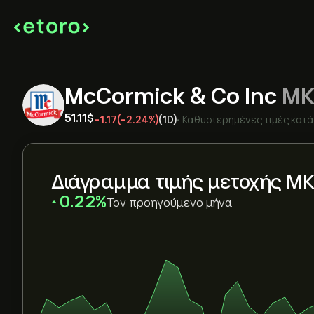
McCormick & Co Inc
MK
51.11‎$‎
-1.17
(-2.24%)
(1D)
•
Καθυστερημένες τιμές κατά
Διάγραμμα τιμής μετοχής M
‎0.22‎
Τον προηγούμενο μήνα