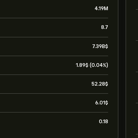
4.19M
8.7
7.39B‎$‎
1.89‎$‎ (0.04%)
52.28‎$‎
6.01‎$‎
0.18