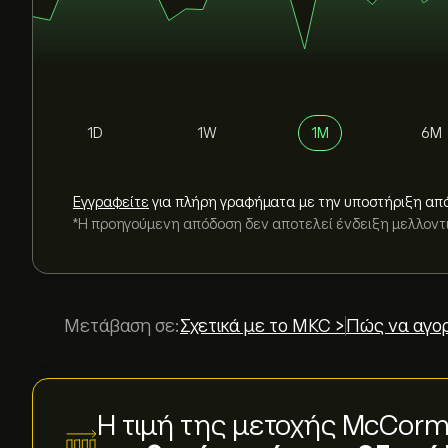
1D
1W
1M
6M
Εγγραφείτε
για πλήρη γραφήματα με την υποστήριξη απ
*Η προηγούμενη απόδοση δεν αποτελεί ένδειξη μελλον
Μετάβαση σε:
Σχετικά με το MKC >
Πώς να αγορ
Η τιμή της μετοχής McCorm