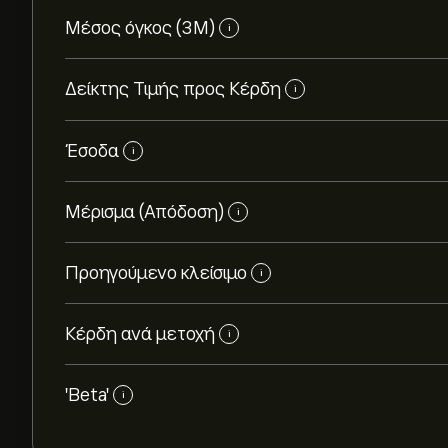
Μέσος όγκος (3Μ)
i
Δείκτης Τιμής προς Κέρδη
i
Έσοδα
i
Μέρισμα (Απόδοση)
i
Προηγούμενο κλείσιμο
i
Κέρδη ανά μετοχή
i
'Beta'
i