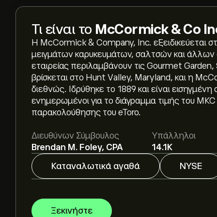
Τι είναι το
McCormick & Co In
Η McCormick & Company, Inc. εξειδικεύεται σ
μειγμάτων καρυκευμάτων, σαλτσών και άλλων 
εταιρείας περιλαμβάνουν τις Gourmet Garden, 
βρίσκεται στο Hunt Valley, Maryland, και η M
διεθνώς. Ιδρύθηκε το 1889 και είναι εισηγμέν
Η τρέχουσα τιμή του MKC είναι 51.11‎$‎.
ενημερωμένοι για το διάγραμμα τιμής του MKC 
παρακολούθησης του eToro.
Η μέση τιμή-στόχος για το McCormick & Co Inc 
Διευθύνων Σύμβουλος
Υπάλληλοι
αναλυτικές προβλέψεις και τιμές-στόχους από
Brendan M. Foley, CPA
14.1K
Οι αναλυτές προσφέρουν προβλέψεις για το Mc
Καταναλωτικά αγαθά
NYSE
αγοράς, τις οικονομικές αναφορές και την ανα
πρόσφατη πρόβλεψη για τις μελλοντικές διακυμ
Η κεφαλαιοποίηση αγοράς του McCormick & Co I
Ξεκινήστε