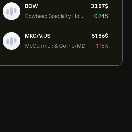
BOW
33.87‎$‎
Bowhead Specialty Holdings Inc
+0.74%
MKC/V.US
51.86‎$‎
McCormick & Co Inc/MD
-1.16%