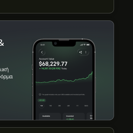
KC τους τελευταίους 3 μήνες, η συνολική
&
λική
φόρμα