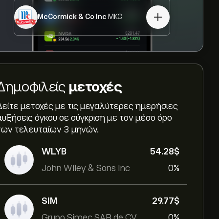
McCormick & Co Inc
MKC
Δημοφιλείς
μετοχές
Δείτε μετοχές με τις μεγαλύτερες ημερήσιες
αυξήσεις όγκου σε σύγκριση με τον μέσο όρο
των τελευταίων 3 μηνών.
WLYB
54.28‎$‎
John Wiley & Sons Inc
0%
SIM
29.77‎$‎
Grupo Simec SAB de CV
0%