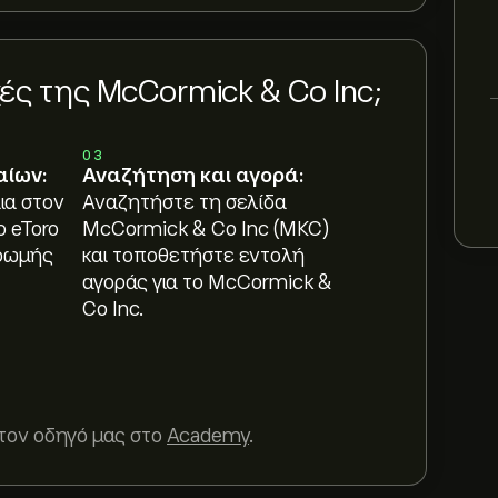
ς της McCormick & Co Inc;
03
αίων:
Αναζήτηση και αγορά:
ια στον
Αναζητήστε τη σελίδα
ο eToro
McCormick & Co Inc (MKC)
ρωμής
και τοποθετήστε εντολή
αγοράς για το McCormick &
Co Inc.
τον οδηγό μας στο
Academy
.