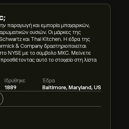
c
;
την παραγωγή και εμπορία μπαχαρικών,
αρωματικών ουσιών. Οι μάρκες της
Schwartz και Thai Kitchen. Η έδρα της
cCormick & Company δραστηριοποιείται
η στο NYSE με το σύμβολο MKC. Μείνετε
προσθέτοντας αυτό το στοιχείο στη λίστα
είναι 60.00‎$‎.
Εγγραφείτε
στο eToro για
Ιδρύθηκε
Έδρα
 αναλυτές.
1889
Baltimore, Maryland, US
Cormick & Co Inc με βάση τις τάσεις της
μενόμενη ανάπτυξη. Δείτε την πιο
άνσεις της τιμής.
nc είναι 14.06B‎$‎