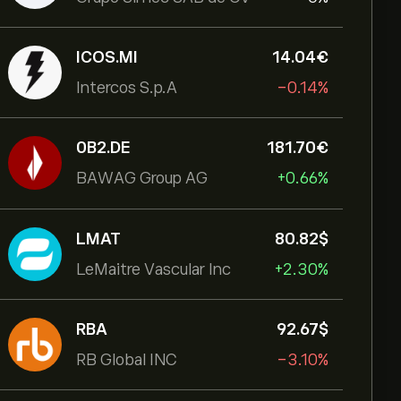
ICOS.MI
14.04‎€‎
Intercos S.p.A
-0.14%
0B2.DE
181.70‎€‎
BAWAG Group AG
+0.66%
LMAT
80.82‎$‎
LeMaitre Vascular Inc
+2.30%
RBA
92.67‎$‎
RB Global INC
-3.10%