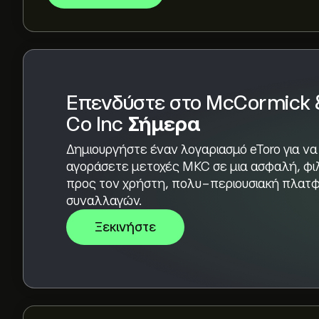
Βάσει των συστάσεων από 1 αναλυτές για το M
εκτίμηση είναι Μέτρια Αγορά.
Επενδύστε στο McCormick 
Co Inc
Σήμερα
Δημιουργήστε έναν λογαριασμό eToro για να
αγοράσετε μετοχές MKC σε μια ασφαλή, φι
προς τον χρήστη, πολυ-περιουσιακή πλατ
συναλλαγών.
Ξεκινήστε