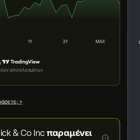
1Y
3Y
MAX
ό
τικών αποτελεσμάτων
άσετε; >
ick & Co Inc
παραμένει
i