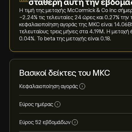
σταθερή αυτή την εβδομά
Η τιμή της μετοχής McCormick & Co Inc σήμερα
‎-2.24‎% τις τελευταίες 24 ώρες και ‎0.27‎% τη
κεφαλαιοποίηση αγοράς της MKC είναι 14.06B‎
τελευταίους τρεις μήνες στα 4.19M. Η μετοχή έ
0.04%. Το beta της μετοχής είναι 0.18.
Βασικοί δείκτες του MKC
Κεφαλαιοποίηση αγοράς
i
Εύρος ημέρας
i
Εύρος 52 εβδομάδων
i