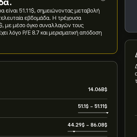
δα.
 είναι 51.11‎$‎, σημειώνοντας μεταβολή
ν τελευταία εβδομάδα. Η τρέχουσα
$‎, με μέσο όγκο συναλλαγών τους
χει λόγο P/E 8.7 και μερισματική απόδοση
14.06B‎$‎
51.1‎$‎
-
51.11‎$‎
44.29‎$‎
-
86.08‎$‎