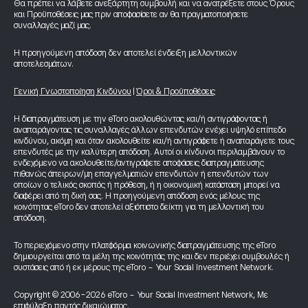
Θα πρέπει να λάβετε ανεξάρτητη συμβουλή και να ανατρέξετε στους Όρους
και Προϋποθέσεις μας πριν αποφασίσετε αν θα πραγματοποιήσετε
συναλλαγές μαζί μας.
Η προηγούμενη απόδοση δεν αποτελεί ένδειξη μελλοντικών
αποτελεσμάτων.
Γενική Γνωστοποίηση Κινδύνου
|
Όροι & Προϋποθέσεις
Η διαπραγμάτευση με την eToro ακολουθώντας και/ή αντιγράφοντας ή
αναπαράγοντας τις συναλλαγές άλλων επενδυτών ενέχει υψηλό επίπεδο
κινδύνου, ακόμη και όταν ακολουθείτε και/ή αντιγράφετε ή αναπαράγετε τους
επενδυτές με την καλύτερη απόδοση. Αυτοί οι κίνδυνοι περιλαμβάνουν το
ενδεχόμενο να ακολουθείτε/αντιγράφετε αποφάσεις διαπραγμάτευσης
πιθανώς άπειρων/μη επαγγελματιών επενδυτών ή επενδυτών των
οποίων ο τελικός σκοπός ή πρόθεση, ή η οικονομική κατάσταση μπορεί να
διαφέρει από τη δική σας. Η προηγούμενη απόδοση ενός μέλους της
κοινότητας eToro δεν αποτελεί αξιόπιστο δείκτη για τη μελλοντική του
απόδοση.
Το περιεχόμενο στην πλατφόρμα κοινωνικής διαπραγμάτευσης της eToro
δημιουργείται από τα μέλη της κοινότητάς της και δεν περιέχει συμβουλές ή
συστάσεις από ή εκ μέρους της eToro - Your Social Investment Network.
Copyright © 2006-2026 eToro - Your Social Investment Network, Με
επιφύλαξη παντός δικαιώματος.