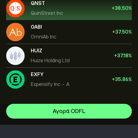
QNST
+
38.50
%
QuinStreet Inc
OABI
+
37.50
%
OmniAb Inc
HUIZ
+
37.18
%
Huize Holding Ltd
EXFY
+
35.86
%
Expensify Inc - A
Αγορά ODFL
Celestica Inc
Apple
Κέντρο βοήθειας
Alphabet
Πώς να καταθέσετε