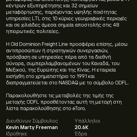
κέντρων εξυπηρέτησης και 32 σημείων
μεταφόρτωσης, παρέχοντας υψηλής ποιότητας
υπηρεσίες LTL στις 10 κύριες γεωγραφικές περιοχές
και σε χιλιάδες άμεσα σημεία αποστολής στις 48
ηπειρωτικές πολιτείες.
Η Old Dominion Freight Line προσφέρει επίσης, μέσω
αντιπροσώπων ή στρατηγικών συνεργασιών,
πρόσβαση σε υπηρεσίες πέρα από τα διεθνή
σύνορα, συμπεριλαμβανομένων του Καναδά, του
Μεξικού, της Ευρώπης και της Κίνας. Η εταιρεία
εισήχθη στο χρηματιστήριο το 1991 και
διαπραγματεύεται στο NASDAQ με το σύμβολο ODFL.
Παρακολουθήστε τις μεταβολές της τιμής της
μετοχής ODFL προσθέτοντας αυτή τη μετοχή στη
Η τρέχουσα τιμή του ODFL είναι 216.36‎$‎.
λίστα παρακολούθησης στο eToro.
Διευθύνων Σύμβουλος
Υπάλληλοι
Kevin Marty Freeman
20.6K
Η μέση τιμή-στόχος για το Old Dominion Freight Line
Ιδρύθηκε
Έδρα