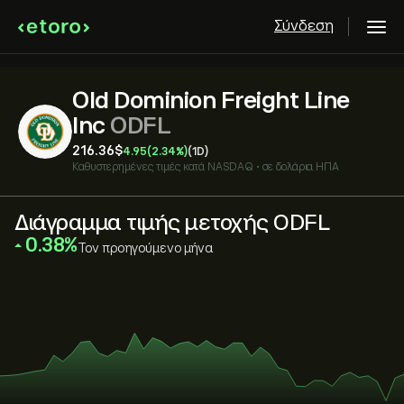
Σύνδεση
Old Dominion Freight Line
Inc
ODFL
216.36‎$‎
4.95
(2.34%)
(1D)
Καθυστερημένες τιμές κατά
NASDAQ
•
σε δολάρια ΗΠΑ
Διάγραμμα τιμής μετοχής ODFL
‎0.38‎
Τον προηγούμενο μήνα