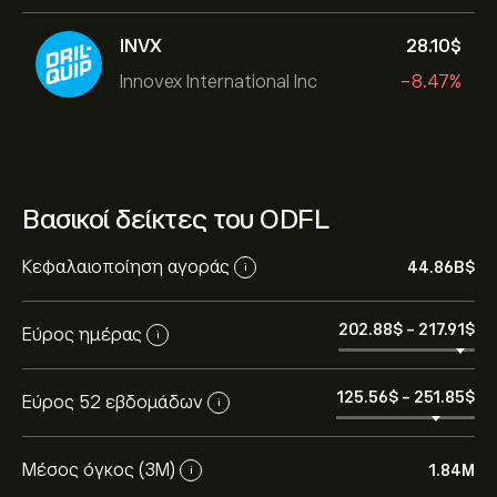
INVX
28.10‎$‎
Innovex International Inc
-8.47%
Βασικοί δείκτες του ODFL
Κεφαλαιοποίηση αγοράς
44.86B‎$‎
i
202.88‎$‎
-
217.91‎$‎
Εύρος ημέρας
i
125.56‎$‎
-
251.85‎$‎
Εύρος 52 εβδομάδων
i
Μέσος όγκος (3Μ)
1.84M
i