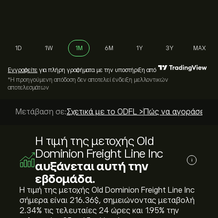
1D
1W
1M
6M
1Y
3Y
MAX
Εγγραφείτε
για πλήρη γραφήματα με την υποστήριξη από
*Η προηγούμενη απόδοση δεν αποτελεί ένδειξη μελλοντικών
αποτελεσμάτων
Μετάβαση σε:
Σχετικά με το ODFL >
Πώς να αγοράσετε; 
Η τιμή της μετοχής Old
Dominion Freight Line Inc
i
αυξάνεται αυτή την
εβδομάδα.
Η τιμή της μετοχής Old Dominion Freight Line Inc
σήμερα είναι 216.36‎$‎, σημειώνοντας μεταβολή
‎2.34‎% τις τελευταίες 24 ώρες και ‎1.95‎% την