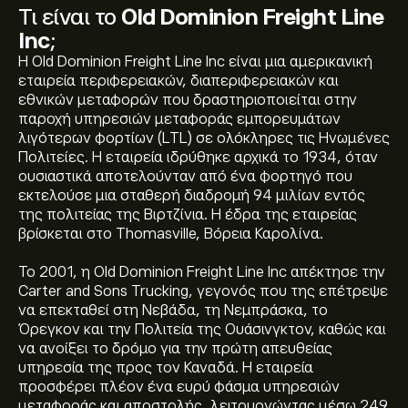
Τι είναι το
Old Dominion Freight Line
Inc
;
Η Old Dominion Freight Line Inc είναι μια αμερικανική
εταιρεία περιφερειακών, διαπεριφερειακών και
εθνικών μεταφορών που δραστηριοποιείται στην
παροχή υπηρεσιών μεταφοράς εμπορευμάτων
λιγότερων φορτίων (LTL) σε ολόκληρες τις Ηνωμένες
Πολιτείες. Η εταιρεία ιδρύθηκε αρχικά το 1934, όταν
ουσιαστικά αποτελούνταν από ένα φορτηγό που
εκτελούσε μια σταθερή διαδρομή 94 μιλίων εντός
της πολιτείας της Βιρτζίνια. Η έδρα της εταιρείας
βρίσκεται στο Thomasville, Βόρεια Καρολίνα.
Το 2001, η Old Dominion Freight Line Inc απέκτησε την
Carter and Sons Trucking, γεγονός που της επέτρεψε
να επεκταθεί στη Νεβάδα, τη Νεμπράσκα, το
Όρεγκον και την Πολιτεία της Ουάσινγκτον, καθώς και
να ανοίξει το δρόμο για την πρώτη απευθείας
υπηρεσία της προς τον Καναδά. Η εταιρεία
προσφέρει πλέον ένα ευρύ φάσμα υπηρεσιών
μεταφοράς και αποστολής, λειτουργώντας μέσω 249