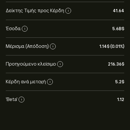
Δείκτης Τιμής προς Κέρδη
41.64
i
Έσοδα
5.6B‎$‎
i
Μέρισμα (Απόδοση)
1.14‎$‎ (0.01%)
i
Προηγούμενο κλείσιμο
216.36‎$‎
i
Κέρδη ανά μετοχή
5.2‎$‎
i
'Beta'
1.12
i