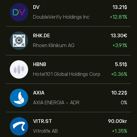
DV
13.21‎$‎
DoubleVerify Holdings Inc
+12.81%
RHK.DE
13.30‎€‎
Rhoen Klinikum AG
+3.91%
HBNB
5.51‎$‎
Hotel101 Global Holdings Corp
+0.36%
AXIA
10.22‎$‎
AXIA ENERGIA - ADR
0%
VITR.ST
90.00‎kr‎
Vitrolife AB
+1.35%