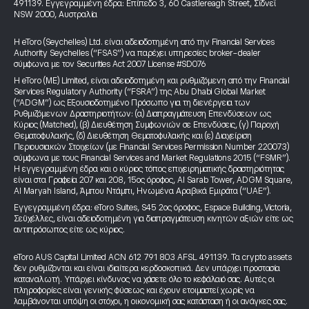
491139. Εγγεγραμμένη έδρα: Επίπεδο 3, 60 Castlereagh Street, Σίδνεϊ
NSW 2000, Αυστραλία
Η eToro (Seychelles) Ltd. είναι αδειοδοτημένη από την Financial Services
Authority Seychelles (“FSAS”) να παρέχει υπηρεσίες broker-dealer
σύμφωνα με τον Securities Act 2007 License #SD076
Η eToro (ME) Limited, είναι αδειοδοτημένη και ρυθμιζόμενη από την Financial
Services Regulatory Authority (“FSRA”) της Abu Dhabi Global Market
(“ADGM”) ως Εξουσιοδοτημένο Πρόσωπο για τη διενέργεια των
Ρυθμιζόμενων Δραστηριοτήτων: (α) Διαπραγμάτευση Επενδύσεων ως
Κύριος (Matched), (β) Διευθέτηση Συμφωνιών σε Επενδύσεις, (γ) Παροχή
Θεματοφυλακής, (δ) Διευθέτηση Θεματοφυλακής και (ε) Διαχείριση
Περιουσιακών Στοιχείων (με Financial Services Permission Number 220073)
σύμφωνα με τους Financial Services and Market Regulations 2015 (“FSMR”).
Η εγγεγραμμένη έδρα και ο κύριος τόπος επιχειρηματικής δραστηριότητας
είναι στα Γραφεία 207 και 208, 15ος όροφος, Al Sarab Tower, ADGM Square,
Al Maryah Island, Άμπου Ντάμπι, Ηνωμένα Αραβικά Εμιράτα (“UAE”).
Εγγεγραμμένη έδρα: eToro Suites, S45 2ος όροφος, Espace Building, Victoria,
Σεϋχέλλες, είναι αδειοδοτημένη για διαπραγμάτευση κινητών αξιών είτε ως
αντιπρόσωπος είτε ως κύριος.
eToro AUS Capital Limited ACN 612 791 803 AFSL 491139. Τα crypto assets
δεν ρυθμίζονται και είναι ιδιαίτερα κερδοσκοπικά. Δεν υπάρχει προστασία
καταναλωτή. Υπάρχει κίνδυνος να χάσετε όλο το κεφάλαιό σας. Αυτές οι
πληροφορίες είναι γενικής φύσεως και έχουν ετοιμαστεί χωρίς να
λαμβάνονται υπόψη οι στόχοι, η οικονομική σας κατάσταση ή οι ανάγκες σας.