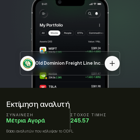
Old Dominion Freight Line Inc
ODFL
Εκτίμηση αναλυτή
ΣΥΝΑΊΝΕΣΗ
ΣΤΌΧΟΣ ΤΙΜΉΣ
Μέτρια Αγορά
245.57
Βάσει
αναλυτών που κάλυψαν το
ODFL