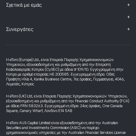
+
Σχετικά με εμάς
+
+
Συνεργάτες
Η eToro (Europe) Ltd., είναι Εταιρεία Παροχής Χρηματοοικονομικών
Υπηρεσιών, εξουσιοδοτημένη και ρυθμιζόμενη από την Επιτροπή
Κεφαλαιαγοράς Κύπρου (CySEC) με άδεια # 109/10. Εγγεγραμμένη στην
Κύπρο με αριθμό εταιρείας HE 200585. Εγγεγραμμένη έδρα: Οδός
Προφήτη Ηλία 4, Kanika Business Centre, 7ος όροφος, Γερμασόγεια, 4046,
Λεμεσός, Κύπρος
Η eToro (UK) Ltd, είναι Εταιρεία Παροχής Χρηματοοικονομικών Υπηρεσιών,
εξουσιοδοτημένη και ρυθμιζόμενη από την Financial Conduct Authority (FCA)
με άδεια FRN 583263. Εγγεγραμμένη έδρα: 24ος όροφος, One Canada
Square, Canary Wharf, Λονδίνο E14 5AB
Η eToro AUS Capital Limited είναι εξουσιοδοτημένη από την Australian
Securities and Investments Commission (ASIC) να παρέχει
χρηματοοικονομικές υπηρεσίες με την Australian Financial Services License