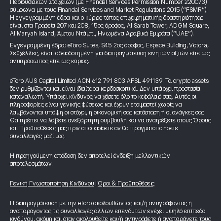
Περιουσιακών Στοιχείων (με Financial Services Permission Number 220073)
σύμφωνα με τους Financial Services and Market Regulations 2015 (“FSMR”).
Η εγγεγραμμένη έδρα και ο κύριος τόπος επιχειρηματικής δραστηριότητας
είναι στα Γραφεία 207 και 208, 15ος όροφος, Al Sarab Tower, ADGM Square,
Al Maryah Island, Άμπου Ντάμπι, Ηνωμένα Αραβικά Εμιράτα (“UAE”).
Εγγεγραμμένη έδρα: eToro Suites, S45 2ος όροφος, Espace Building, Victoria,
Σεϋχέλλες, είναι αδειοδοτημένη για διαπραγμάτευση κινητών αξιών είτε ως
αντιπρόσωπος είτε ως κύριος.
eToro AUS Capital Limited ACN 612 791 803 AFSL 491139. Τα crypto assets
δεν ρυθμίζονται και είναι ιδιαίτερα κερδοσκοπικά. Δεν υπάρχει προστασία
καταναλωτή. Υπάρχει κίνδυνος να χάσετε όλο το κεφάλαιό σας. Αυτές οι
πληροφορίες είναι γενικής φύσεως και έχουν ετοιμαστεί χωρίς να
λαμβάνονται υπόψη οι στόχοι, η οικονομική σας κατάσταση ή οι ανάγκες σας.
Θα πρέπει να λάβετε ανεξάρτητη συμβουλή και να ανατρέξετε στους Όρους
και Προϋποθέσεις μας πριν αποφασίσετε αν θα πραγματοποιήσετε
συναλλαγές μαζί μας.
Η προηγούμενη απόδοση δεν αποτελεί ένδειξη μελλοντικών
αποτελεσμάτων.
Γενική Γνωστοποίηση Κινδύνου
|
Όροι & Προϋποθέσεις
Η διαπραγμάτευση με την eToro ακολουθώντας και/ή αντιγράφοντας ή
αναπαράγοντας τις συναλλαγές άλλων επενδυτών ενέχει υψηλό επίπεδο
κινδύνου, ακόμη και όταν ακολουθείτε και/ή αντιγράφετε ή αναπαράγετε τους