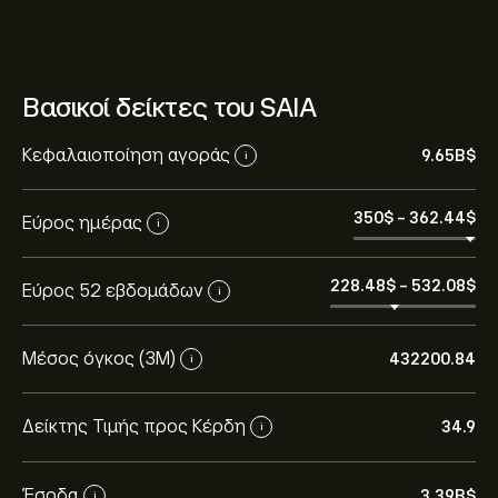
Βασικοί δείκτες του SAIA
Κεφαλαιοποίηση αγοράς
9.65B‎$‎
i
350‎$‎
-
362.44‎$‎
Εύρος ημέρας
i
228.48‎$‎
-
532.08‎$‎
Εύρος 52 εβδομάδων
i
Μέσος όγκος (3Μ)
432200.84
i
Δείκτης Τιμής προς Κέρδη
34.9
i
Έσοδα
3.39B‎$‎
i