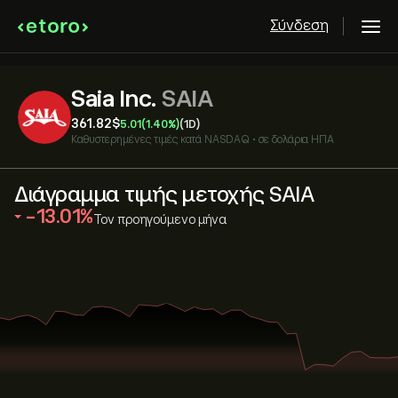
Σύνδεση
Saia Inc.
SAIA
361.82‎$‎
5.01
(1.40%)
(1D)
Καθυστερημένες τιμές κατά
NASDAQ
•
σε δολάρια ΗΠΑ
Διάγραμμα τιμής μετοχής SAIA
‎-13.01‎
Τον προηγούμενο μήνα