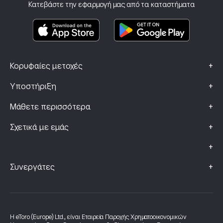
Ασφάλιση επένδυσης
Κατεβάστε την εφαρμογή μας από τα καταστήματα
Βασικά Έγγραφα Πληροφόρησης
Smart Portfolios
Δεδομένα Παραπόνων (Πελάτες FCA)
+
Κορυφαίες μετοχές
+
Υποστήριξη
+
Μάθετε περισσότερα
+
Σχετικά με εμάς
+
+
Συνεργάτες
Η eToro (Europe) Ltd., είναι Εταιρεία Παροχής Χρηματοοικονομικών