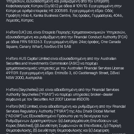
Υπηρεσιών, εξουσιοδοτημένη και ρυθμιζόμενη από την Επιτροπή
Κεφαλαιαγοράς Κύπρου (CySEC) με άδεια # 109/10. Εγγεγραμμένη στην
Κύπρο με αριθμό εταιρείας HE 200585. Εγγεγραμμένη έδρα: Οδός
Προφήτη Ηλία 4, Kanika Business Centre, 7ος όροφος, Γερμασόγεια, 4046,
Λεμεσός, Κύπρος
Η eToro (UK) Ltd, είναι Εταιρεία Παροχής Χρηματοοικονομικών Υπηρεσιών,
εξουσιοδοτημένη και ρυθμιζόμενη από την Financial Conduct Authority (FCA)
με άδεια FRN 583263. Εγγεγραμμένη έδρα: 24ος όροφος, One Canada
Square, Canary Wharf, Λονδίνο E14 5AB
Η eToro AUS Capital Limited είναι εξουσιοδοτημένη από την Australian
Securities and Investments Commission (ASIC) να παρέχει
χρηματοοικονομικές υπηρεσίες με την Australian Financial Services License
491139. Εγγεγραμμένη έδρα: Επίπεδο 3, 60 Castlereagh Street, Σίδνεϊ
NSW 2000, Αυστραλία
Η eToro (Seychelles) Ltd. είναι αδειοδοτημένη από την Financial Services
Authority Seychelles (“FSAS”) να παρέχει υπηρεσίες broker-dealer
σύμφωνα με τον Securities Act 2007 License #SD076
Η eToro (ME) Limited, είναι αδειοδοτημένη και ρυθμιζόμενη από την Financial
Services Regulatory Authority (“FSRA”) της Abu Dhabi Global Market
(“ADGM”) ως Εξουσιοδοτημένο Πρόσωπο για τη διενέργεια των
Ρυθμιζόμενων Δραστηριοτήτων: (α) Διαπραγμάτευση Επενδύσεων ως
Κύριος (Matched), (β) Διευθέτηση Συμφωνιών σε Επενδύσεις, (γ) Παροχή
Θεματοφυλακής, (δ) Διευθέτηση Θεματοφυλακής και (ε) Διαχείριση