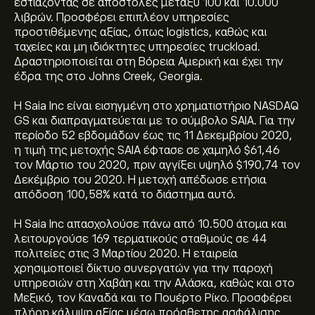
εστιάζοντας σε αποστολές μεταξύ 100 και 10.000
λιβρών. Προσφέρει επιπλέον υπηρεσίες
προστιθέμενης αξίας, όπως logistics, καθώς και
ταχείες και μη ιδιόκτητες υπηρεσίες truckload.
Δραστηριοποιείται στη Βόρεια Αμερική και έχει την
έδρα της στο Johns Creek, Georgia.
Η Saia Inc είναι εισηγμένη στο χρηματιστήριο NASDAQ
GS και διαπραγματεύεται με το σύμβολο SAIA. Για την
περίοδο 52 εβδομάδων έως τις 11 Δεκεμβρίου 2020,
η τιμή της μετοχής SAIA έφτασε σε χαμηλό $61,46
τον Μάρτιο του 2020, πριν αγγίξει υψηλό $190,74 τον
Δεκέμβριο του 2020. Η μετοχή απέδωσε ετήσια
απόδοση 100,58% κατά το διάστημα αυτό.
Η Saia Inc απασχολούσε πάνω από 10.500 άτομα και
λειτουργούσε 169 τερματικούς σταθμούς σε 44
πολιτείες στις 3 Μαρτίου 2020. Η εταιρεία
χρησιμοποιεί δίκτυο συνεργατών για την παροχή
υπηρεσιών στη Χαβάη και την Αλάσκα, καθώς και στο
Μεξικό, τον Καναδά και το Πουέρτο Ρίκο. Προσφέρει
πλήρη κάλυψη αξίας μέσω πρόσθετης ασφάλισης