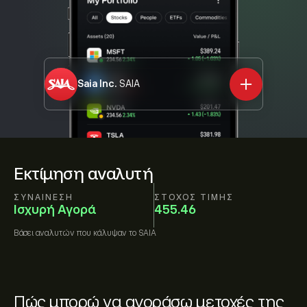
Saia Inc.
SAIA
Εκτίμηση αναλυτή
ΣΥΝΑΊΝΕΣΗ
ΣΤΌΧΟΣ ΤΙΜΉΣ
Ισχυρή Αγορά
455.46
Βάσει
αναλυτών που κάλυψαν το
SAIA
Πώς μπορώ να αγοράσω μετοχές της