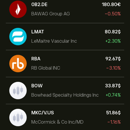
0B2.DE
180.80‎€‎
BAWAG Group AG
-0.50%
LMAT
80.82‎$‎
LeMaitre Vascular Inc
+2.30%
RBA
92.67‎$‎
RB Global INC
-3.10%
BOW
33.87‎$‎
Bowhead Specialty Holdings Inc
+0.74%
MKC/V.US
51.86‎$‎
McCormick & Co Inc/MD
-1.16%