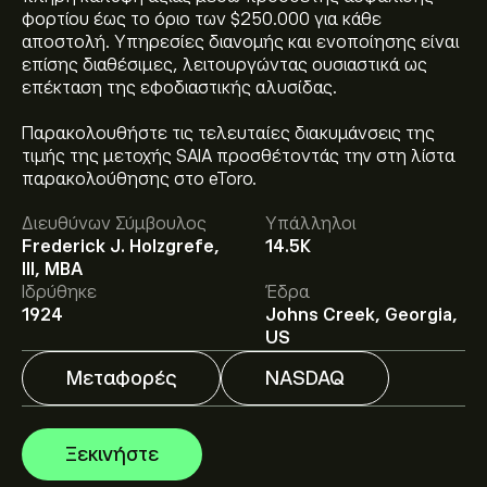
φορτίου έως το όριο των $250.000 για κάθε
αποστολή. Υπηρεσίες διανομής και ενοποίησης είναι
επίσης διαθέσιμες, λειτουργώντας ουσιαστικά ως
επέκταση της εφοδιαστικής αλυσίδας.
Παρακολουθήστε τις τελευταίες διακυμάνσεις της
τιμής της μετοχής SAIA προσθέτοντάς την στη λίστα
Η τρέχουσα τιμή του SAIA είναι 361.82‎$‎.
παρακολούθησης στο eToro.
Διευθύνων Σύμβουλος
Υπάλληλοι
Frederick J. Holzgrefe,
14.5K
Η μέση τιμή-στόχος για το Saia Inc. είναι 455.46‎$‎.
III, MBA
Εγγραφείτε
στο eToro για αναλυτικές προβλέψεις και
Ιδρύθηκε
Έδρα
τιμές-στόχους από αναλυτές.
1924
Johns Creek, Georgia,
US
Οι αναλυτές προσφέρουν προβλέψεις για το Saia Inc.
Μεταφορές
NASDAQ
με βάση τις τάσεις της αγοράς, τις οικονομικές
αναφορές και την αναμενόμενη ανάπτυξη. Δείτε την
πιο πρόσφατη πρόβλεψη για τις μελλοντικές
Η κεφαλαιοποίηση αγοράς του Saia Inc. είναι 9.65B‎$‎
Ξεκινήστε
διακυμάνσεις της τιμής.