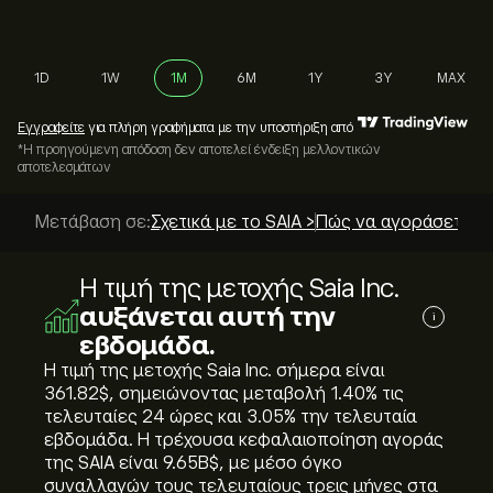
1D
1W
1M
6M
1Y
3Y
MAX
Εγγραφείτε
για πλήρη γραφήματα με την υποστήριξη από
*Η προηγούμενη απόδοση δεν αποτελεί ένδειξη μελλοντικών
αποτελεσμάτων
Μετάβαση σε:
Σχετικά με το SAIA >
Πώς να αγοράσετε; >
Η τιμή της μετοχής Saia Inc.
αυξάνεται αυτή την
i
εβδομάδα.
Η τιμή της μετοχής Saia Inc. σήμερα είναι
361.82‎$‎, σημειώνοντας μεταβολή ‎1.40‎% τις
τελευταίες 24 ώρες και ‎3.05‎% την τελευταία
εβδομάδα. Η τρέχουσα κεφαλαιοποίηση αγοράς
της SAIA είναι 9.65B‎$‎, με μέσο όγκο
συναλλαγών τους τελευταίους τρεις μήνες στα