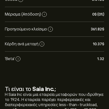
Μέρισμα (Απόδοση)
0‎$‎ (0%)
i
Προηγούμενο κλείσιμο
361.82‎$‎
i
Κέρδη ανά μετοχή
10.37‎$‎
i
'Beta'
1.32
i
Τι είναι το
Saia Inc.
;
Η Saia Inc είναι μια εταιρεία μεταφορών που ιδρύθηκε
το 1924. Η εταιρεία παρέχει περιφερειακές και
διαπεριφερειακές υπηρεσίες less-than-truckload,