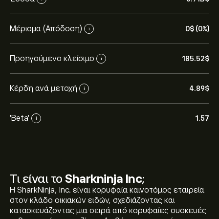
Μέρισμα (Απόδοση)
0‎$‎ (0%)
i
Προηγούμενο κλείσιμο
185.52‎$‎
i
Κέρδη ανά μετοχή
4.89‎$‎
i
'Beta'
1.57
i
Τι είναι το
Sharkninja Inc
;
Η SharkNinja, Inc. είναι κορυφαία καινοτόμος εταιρεία
στον κλάδο οικιακών ειδών, σχεδιάζοντας και
κατασκευάζοντας μια σειρά από κορυφαίες συσκευές