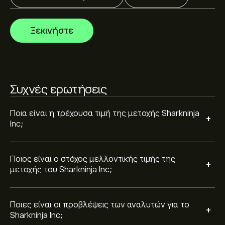
Οι αναλυτές προσφέρουν προβλέψεις για το
Sharkninja Inc με βάση τις τάσεις της αγοράς, τις
οικονομικές αναφορές και την αναμενόμενη
Ξεκινήστε
ανάπτυξη. Δείτε την πιο πρόσφατη πρόβλεψη για τις
μελλοντικές διακυμάνσεις της τιμής.
Η κεφαλαιοποίηση αγοράς του Sharkninja Inc είναι
26.25B‎$‎
Συχνές ερωτήσεις
Βάσει των συστάσεων από 7 αναλυτές για το SN τους
τελευταίους 3 μήνες, η συνολική εκτίμηση είναι
Ισχυρή Αγορά.
Ποια είναι η τρέχουσα τιμή της μετοχής Sharkninja
+
Inc;
Ποιος είναι ο στόχος μελλοντικής τιμής της
+
μετοχής του Sharkninja Inc;
Ποιες είναι οι προβλέψεις των αναλυτών για το
+
Sharkninja Inc;