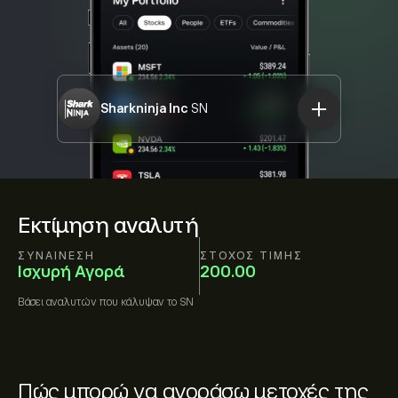
Sharkninja Inc
SN
Εκτίμηση αναλυτή
ΣΥΝΑΊΝΕΣΗ
ΣΤΌΧΟΣ ΤΙΜΉΣ
Ισχυρή Αγορά
200.00
Βάσει
αναλυτών που κάλυψαν το
SN
Πώς μπορώ να αγοράσω μετοχές της