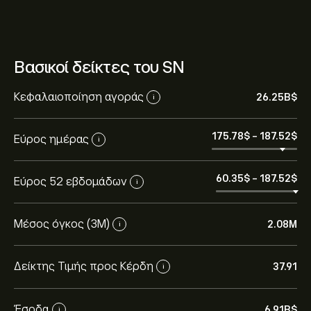
Βασικοί δείκτες του SN
Κεφαλαιοποίηση αγοράς
26.25B‎$‎
i
175.78‎$‎
-
187.52‎$‎
Εύρος ημέρας
i
60.35‎$‎
-
187.52‎$‎
Εύρος 52 εβδομάδων
i
Μέσος όγκος (3Μ)
2.08M
i
Δείκτης Τιμής προς Κέρδη
37.91
i
Έσοδα
6.91B‎$‎
i