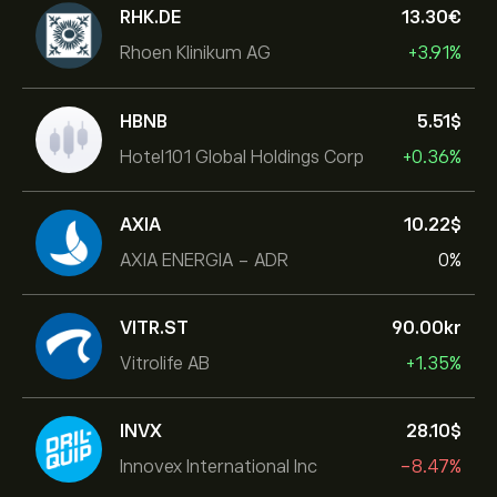
RHK.DE
13.30‎€‎
Rhoen Klinikum AG
+3.91%
HBNB
5.51‎$‎
Hotel101 Global Holdings Corp
+0.36%
AXIA
10.22‎$‎
AXIA ENERGIA - ADR
0%
VITR.ST
90.00‎kr‎
Vitrolife AB
+1.35%
INVX
28.10‎$‎
Innovex International Inc
-8.47%