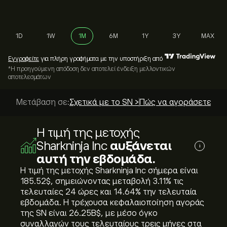
1D
1W
1M
6M
1Y
3Y
MAX
Εγγραφείτε
για πλήρη γραφήματα με την υποστήριξη από
*Η προηγούμενη απόδοση δεν αποτελεί ένδειξη μελλοντικών
αποτελεσμάτων
Μετάβαση σε:
Σχετικά με το SN >
Πώς να αγοράσετε; >
Η τιμή της μετοχής
Sharkninja Inc
αυξάνεται
i
αυτή την εβδομάδα.
Η τιμή της μετοχής Sharkninja Inc σήμερα είναι
185.52‎$‎, σημειώνοντας μεταβολή ‎3.11‎% τις
τελευταίες 24 ώρες και ‎14.64‎% την τελευταία
εβδομάδα. Η τρέχουσα κεφαλαιοποίηση αγοράς
της SN είναι 26.25B‎$‎, με μέσο όγκο
συναλλαγών τους τελευταίους τρεις μήνες στα