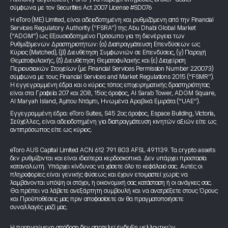
σύμφωνα με τον Securities Act 2007 License #SD076
Η eToro (ME) Limited, είναι αδειοδοτημένη και ρυθμιζόμενη από την Financial
Services Regulatory Authority (“FSRA”) της Abu Dhabi Global Market
(“ADGM”) ως Εξουσιοδοτημένο Πρόσωπο για τη διενέργεια των
Ρυθμιζόμενων Δραστηριοτήτων: (α) Διαπραγμάτευση Επενδύσεων ως
Κύριος (Matched), (β) Διευθέτηση Συμφωνιών σε Επενδύσεις, (γ) Παροχή
Θεματοφυλακής, (δ) Διευθέτηση Θεματοφυλακής και (ε) Διαχείριση
Περιουσιακών Στοιχείων (με Financial Services Permission Number 220073)
σύμφωνα με τους Financial Services and Market Regulations 2015 (“FSMR”).
Η εγγεγραμμένη έδρα και ο κύριος τόπος επιχειρηματικής δραστηριότητας
είναι στα Γραφεία 207 και 208, 15ος όροφος, Al Sarab Tower, ADGM Square,
Al Maryah Island, Άμπου Ντάμπι, Ηνωμένα Αραβικά Εμιράτα (“UAE”).
Εγγεγραμμένη έδρα: eToro Suites, S45 2ος όροφος, Espace Building, Victoria,
Σεϋχέλλες, είναι αδειοδοτημένη για διαπραγμάτευση κινητών αξιών είτε ως
αντιπρόσωπος είτε ως κύριος.
eToro AUS Capital Limited ACN 612 791 803 AFSL 491139. Τα crypto assets
δεν ρυθμίζονται και είναι ιδιαίτερα κερδοσκοπικά. Δεν υπάρχει προστασία
καταναλωτή. Υπάρχει κίνδυνος να χάσετε όλο το κεφάλαιό σας. Αυτές οι
πληροφορίες είναι γενικής φύσεως και έχουν ετοιμαστεί χωρίς να
λαμβάνονται υπόψη οι στόχοι, η οικονομική σας κατάσταση ή οι ανάγκες σας.
Θα πρέπει να λάβετε ανεξάρτητη συμβουλή και να ανατρέξετε στους Όρους
και Προϋποθέσεις μας πριν αποφασίσετε αν θα πραγματοποιήσετε
συναλλαγές μαζί μας.
Η προηγούμενη απόδοση δεν αποτελεί ένδειξη μελλοντικών