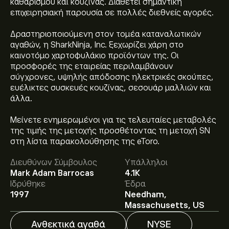
καθαρισμού και κουζίνας. Διαθέτει σημαντική
επιχειρησιακή παρουσία σε πολλές διεθνείς αγορές.
Δραστηριοποιούμενη στον τομέα καταναλωτικών
αγαθών, η SharkNinja, Inc. ξεχωρίζει χάρη στο
καινοτόμο χαρτοφυλάκιο προϊόντων της. Οι
προσφορές της εταιρείας περιλαμβάνουν
σύγχρονες, υψηλής απόδοσης ηλεκτρικές σκούπες,
ευέλικτες συσκευές κουζίνας, σεσουάρ μαλλιών και
άλλα.
Μείνετε ενημερωμένοι για τις τελευταίες μεταβολές
της τιμής της μετοχής προσθέτοντας τη μετοχή SN
Η τρέχουσα τιμή του SN είναι 185.52‎$‎.
στη λίστα παρακολούθησης της eToro.
Διευθύνων Σύμβουλος
Υπάλληλοι
Mark Adam Barrocas
4.1K
Η μέση τιμή-στόχος για το Sharkninja Inc είναι
Ιδρύθηκε
Έδρα
200.00‎$‎.
Εγγραφείτε
στο eToro για αναλυτικές
1997
Needham,
προβλέψεις και τιμές-στόχους από αναλυτές.
Massachusetts, US
Ανθεκτικά αγαθά
NYSE