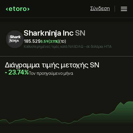
Σύνδεση
Sharkninja Inc
SN
185.52‎$‎
5.59
(3.11%)
(1D)
Καθυστερημένες τιμές κατά
NASDAQ
•
σε δολάρια ΗΠΑ
Διάγραμμα τιμής μετοχής SN
‎23.74‎
Τον προηγούμενο μήνα