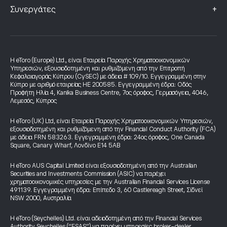
+
Συνεργάτες
Η eToro (Europe) Ltd., είναι Εταιρεία Παροχής Χρηματοοικονομικών
Υπηρεσιών, εξουσιοδοτημένη και ρυθμιζόμενη από την Επιτροπή
Κεφαλαιαγοράς Κύπρου (CySEC) με άδεια # 109/10. Εγγεγραμμένη στην
Κύπρο με αριθμό εταιρείας HE 200585. Εγγεγραμμένη έδρα: Οδός
Προφήτη Ηλία 4, Kanika Business Centre, 7ος όροφος, Γερμασόγεια, 4046,
Λεμεσός, Κύπρος
Η eToro (UK) Ltd, είναι Εταιρεία Παροχής Χρηματοοικονομικών Υπηρεσιών,
εξουσιοδοτημένη και ρυθμιζόμενη από την Financial Conduct Authority (FCA)
με άδεια FRN 583263. Εγγεγραμμένη έδρα: 24ος όροφος, One Canada
Square, Canary Wharf, Λονδίνο E14 5AB
Η eToro AUS Capital Limited είναι εξουσιοδοτημένη από την Australian
Securities and Investments Commission (ASIC) να παρέχει
χρηματοοικονομικές υπηρεσίες με την Australian Financial Services License
491139. Εγγεγραμμένη έδρα: Επίπεδο 3, 60 Castlereagh Street, Σίδνεϊ
NSW 2000, Αυστραλία
Η eToro (Seychelles) Ltd. είναι αδειοδοτημένη από την Financial Services
Authority Seychelles (“FSAS”) να παρέχει υπηρεσίες broker-dealer