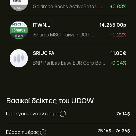
Goldman Sachs ActiveBeta U.S. Large Cap Equity ETF
+0.83%
ITWN.L
14,265.00‎p‎
iShares MSCI Taiwan UCITS ETF
-0.22%
SRIUC.PA
11.00‎€‎
BNP Paribas Easy EUR Corp Bond SRI Fossil Free Ult
+0.04%
Βασικοί δείκτες του UDOW
Προηγούμενο κλείσιμο
76.14‎$‎
i
75.16‎$‎
-
76.36‎$‎
Εύρος ημέρας
i