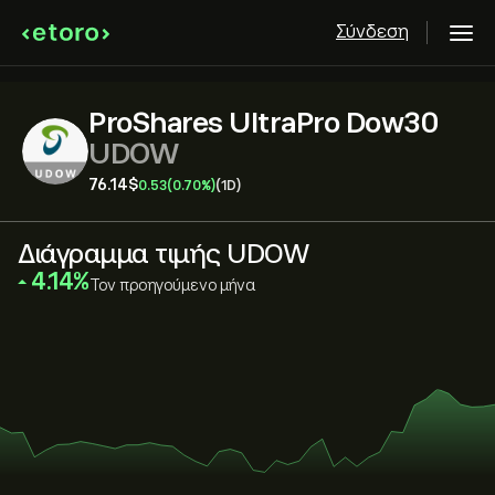
Σύνδεση
ProShares UltraPro Dow30
UDOW
76.14‎$‎
0.53
(0.70%)
(1D)
Διάγραμμα τιμής UDOW
‎4.14‎
Τον προηγούμενο μήνα