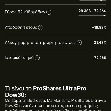
28.38‎$‎
-
79.26‎$‎
Εύρος 52 εβδομάδων
i
Απόδοση 1 έτους
-18.83%
i
Αλλαγή τιμής από την αρχή του έτους
31.48%
i
Ιστορικό υψηλό
79.26‎$‎
i
Τι είναι το
ProShares UltraPro
Η τρέχουσα τιμή του ProShares UltraPro Dow30
Dow30
;
(UDOW) είναι 76.14‎$‎
Με έδρα τη Bethesda, Maryland, το ProShares UltraPro
Dow30 είναι ένα fund που στοχεύει σε ημερήσιες