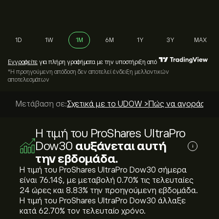
1D
1W
1M
6M
1Y
3Y
MAX
Εγγραφείτε
για πλήρη γραφήματα με την υποστήριξη από
*Η προηγούμενη απόδοση δεν αποτελεί ένδειξη μελλοντικών
αποτελεσμάτων
Μετάβαση σε:
Σχετικά με το UDOW >
Πώς να αγοράσετε;
Η τιμή του ProShares UltraPro
Dow30
αυξάνεται αυτή
i
την εβδομάδα.
Η τιμή του ProShares UltraPro Dow30 σήμερα
είναι 76.14‎$‎, με μεταβολή ‎0.70‎% τις τελευταίες
24 ώρες και ‎8.83‎% την προηγούμενη εβδομάδα.
Η τιμή του ProShares UltraPro Dow30 άλλαξε
κατά ‎62.70‎% τον τελευταίο χρόνο.