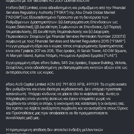
σύμφωνα με τον Securities Act 2007 License #SD076
Η eToro (ME) Limited, είναι αδειοδοτημένη και ρυθμιζόμενη από την Financial
Services Regulatory Authority (“FSRA”) της Abu Dhabi Global Market
(“ADGM”) ως Εξουσιοδοτημένο Πρόσωπο για τη διενέργεια των
Ρυθμιζόμενων Δραστηριοτήτων: (α) Διαπραγμάτευση Επενδύσεων ως
Κύριος (Matched), (β) Διευθέτηση Συμφωνιών σε Επενδύσεις, (γ) Παροχή
Θεματοφυλακής, (δ) Διευθέτηση Θεματοφυλακής και (ε) Διαχείριση
Περιουσιακών Στοιχείων (με Financial Services Permission Number 220073)
σύμφωνα με τους Financial Services and Market Regulations 2015 (“FSMR”).
Η εγγεγραμμένη έδρα και ο κύριος τόπος επιχειρηματικής δραστηριότητας
είναι στα Γραφεία 207 και 208, 15ος όροφος, Al Sarab Tower, ADGM Square,
Al Maryah Island, Άμπου Ντάμπι, Ηνωμένα Αραβικά Εμιράτα (“UAE”).
Εγγεγραμμένη έδρα: eToro Suites, S45 2ος όροφος, Espace Building, Victoria,
Σεϋχέλλες, είναι αδειοδοτημένη για διαπραγμάτευση κινητών αξιών είτε ως
αντιπρόσωπος είτε ως κύριος.
eToro AUS Capital Limited ACN 612 791 803 AFSL 491139. Τα crypto assets
δεν ρυθμίζονται και είναι ιδιαίτερα κερδοσκοπικά. Δεν υπάρχει προστασία
καταναλωτή. Υπάρχει κίνδυνος να χάσετε όλο το κεφάλαιό σας. Αυτές οι
πληροφορίες είναι γενικής φύσεως και έχουν ετοιμαστεί χωρίς να
λαμβάνονται υπόψη οι στόχοι, η οικονομική σας κατάσταση ή οι ανάγκες σας.
Θα πρέπει να λάβετε ανεξάρτητη συμβουλή και να ανατρέξετε στους Όρους
και Προϋποθέσεις μας πριν αποφασίσετε αν θα πραγματοποιήσετε
συναλλαγές μαζί μας.
Η προηγούμενη απόδοση δεν αποτελεί ένδειξη μελλοντικών