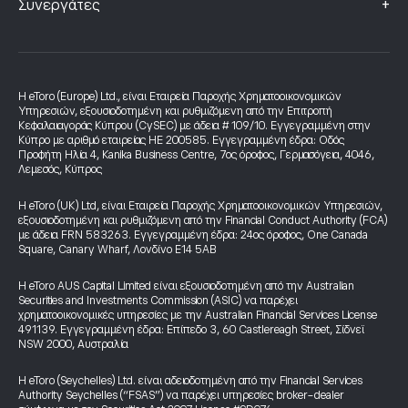
+
Συνεργάτες
Η eToro (Europe) Ltd., είναι Εταιρεία Παροχής Χρηματοοικονομικών
Υπηρεσιών, εξουσιοδοτημένη και ρυθμιζόμενη από την Επιτροπή
Κεφαλαιαγοράς Κύπρου (CySEC) με άδεια # 109/10. Εγγεγραμμένη στην
Κύπρο με αριθμό εταιρείας HE 200585. Εγγεγραμμένη έδρα: Οδός
Προφήτη Ηλία 4, Kanika Business Centre, 7ος όροφος, Γερμασόγεια, 4046,
Λεμεσός, Κύπρος
Η eToro (UK) Ltd, είναι Εταιρεία Παροχής Χρηματοοικονομικών Υπηρεσιών,
εξουσιοδοτημένη και ρυθμιζόμενη από την Financial Conduct Authority (FCA)
με άδεια FRN 583263. Εγγεγραμμένη έδρα: 24ος όροφος, One Canada
Square, Canary Wharf, Λονδίνο E14 5AB
Η eToro AUS Capital Limited είναι εξουσιοδοτημένη από την Australian
Securities and Investments Commission (ASIC) να παρέχει
χρηματοοικονομικές υπηρεσίες με την Australian Financial Services License
491139. Εγγεγραμμένη έδρα: Επίπεδο 3, 60 Castlereagh Street, Σίδνεϊ
NSW 2000, Αυστραλία
Η eToro (Seychelles) Ltd. είναι αδειοδοτημένη από την Financial Services
Authority Seychelles (“FSAS”) να παρέχει υπηρεσίες broker-dealer