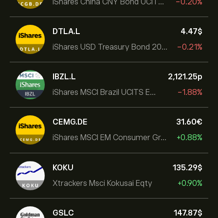
iShares China CNY Bond UCITS ETF
-0.20%
DTLA.L
4.47‎$‎
iShares USD Treasury Bond 20+yr UCITS ETF
-0.21%
IBZL.L
2,121.25‎p‎
iShares MSCI Brazil UCITS ETF (Dist)
-1.88%
CEMG.DE
31.60‎€‎
iShares MSCI EM Consumer Growth UCITS ETF
+0.88%
KOKU
135.29‎$‎
Xtrackers Msci Kokusai Eqty
+0.90%
GSLC
147.87‎$‎