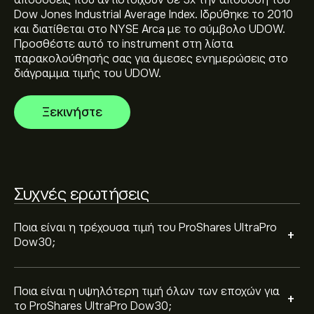
αποδόσεις που αντιστοιχούν σε 3x την απόδοση του
Το ιστορικό υψηλό του ProShares UltraPro Dow30
Dow Jones Industrial Average Index. Ιδρύθηκε το 2010
είναι 79.26‎$‎
και διατίθεται στο NYSE Arca με το σύμβολο UDOW.
Προσθέστε αυτό το instrument στη λίστα
παρακολούθησής σας για άμεσες ενημερώσεις στο
Επιλέξτε το χρονικό διάστημα "1D" ή "1W" στο
διάγραμμα τιμής του UDOW.
γράφημα της eToro και κάντε σμίκρυνση για να δείτε
τις ιστορικές κινήσεις τιμής του ProShares UltraPro
Ξεκινήστε
Dow30. Η τιμή του ProShares UltraPro Dow30
κυμάνθηκε μεταξύ 28.38‎$‎ και 79.26‎$‎ τον τελευταίο
Για να αγοράσετε ProShares UltraPro Dow30,
χρόνο.
επισκεφθείτε τη σελίδα "ProShares UltraPro Dow30
(UDOW)". Αφού δημιουργήσετε λογαριασμό και
καταθέσετε κεφάλαια, κάντε κλικ στο κουμπί "Trade"
Συχνές ερωτήσεις
και επιλέξτε πόσα ProShares UltraPro Dow30 θέλετε
να αγοράσετε. Μπορείτε επίσης να καταχωρίσετε
εντολή για να αγοράσετε ProShares UltraPro Dow30
Ποια είναι η τρέχουσα τιμή του ProShares UltraPro
+
(UDOW) σε συγκεκριμένη τιμή στο μέλλον.
Dow30;
Ποια είναι η υψηλότερη τιμή όλων των εποχών για
+
το ProShares UltraPro Dow30;